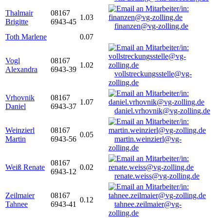
Thalmair
08167
1.03
Brigitte
6943-45
finanzen@vg-zolling.de
Toth Marlene
0.07
Vogl
08167
1.02
Alexandra
6943-39
vollstreckungsstelle@vg-
zolling.de
Vrhovnik
08167
1.07
Daniel
6943-37
daniel.vrhovnik@vg-zolling.de
Weinzierl
08167
0.05
Martin
6943-56
martin.weinzierl@vg-
zolling.de
08167
Weiß Renate
0.02
6943-12
renate.weiss@vg-zolling.de
Zeilmaier
08167
0.12
Tahnee
6943-41
tahnee.zeilmaier@vg-
zolling.de