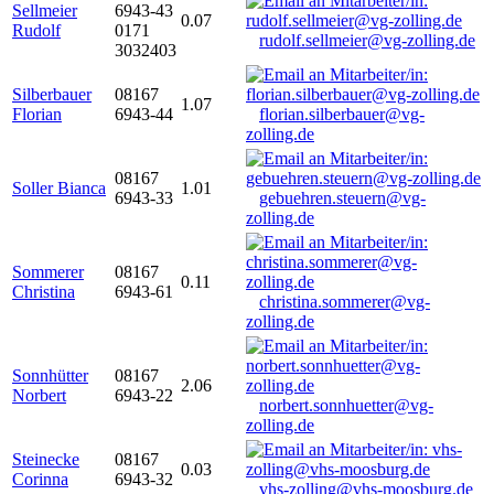
Sellmeier
6943-43
0.07
Rudolf
0171
rudolf.sellmeier@vg-zolling.de
3032403
Silberbauer
08167
1.07
Florian
6943-44
florian.silberbauer@vg-
zolling.de
08167
Soller Bianca
1.01
6943-33
gebuehren.steuern@vg-
zolling.de
Sommerer
08167
0.11
Christina
6943-61
christina.sommerer@vg-
zolling.de
Sonnhütter
08167
2.06
Norbert
6943-22
norbert.sonnhuetter@vg-
zolling.de
Steinecke
08167
0.03
Corinna
6943-32
vhs-zolling@vhs-moosburg.de