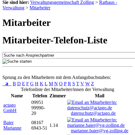
Sie sind hier:
Verwaltungsgemeinschaft Zolling
>
Rathaus -
Verwaltung
>
Mitarbeiter
Mitarbeiter
Mitarbeiter-Telefon-Liste
Sprung zu den Mitarbeitern mit dem Anfangsbuchstaben:
a
B
D
E
F
G
H
K
L
M
N
O
P
R
S
T
V
W
Z
Telefonliste der Mitarbeiter/innen der Verwaltung
Name
Telefon
Zimmer
Mail
09951
actago
99990-
GmbH
20
datenschutz@actago.de
Baier
08167
1.14
Marianne
6943-51
marianne.baier@vg-zolling.de