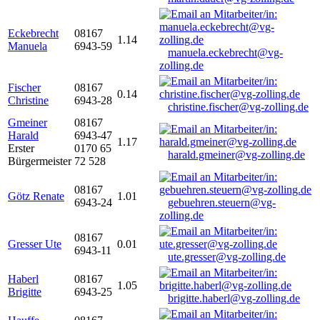
Eckebrecht
08167
1.14
Manuela
6943-59
manuela.eckebrecht@vg-
zolling.de
Fischer
08167
0.14
Christine
6943-28
christine.fischer@vg-zolling.de
Gmeiner
08167
Harald
6943-47
1.17
Erster
0170 65
harald.gmeiner@vg-zolling.de
Bürgermeister
72 528
08167
Götz Renate
1.01
6943-24
gebuehren.steuern@vg-
zolling.de
08167
Gresser Ute
0.01
6943-11
ute.gresser@vg-zolling.de
Haberl
08167
1.05
Brigitte
6943-25
brigitte.haberl@vg-zolling.de