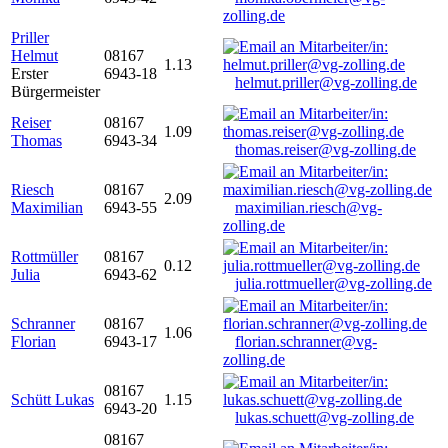
zolling.de
Priller
Helmut
08167
1.13
Erster
6943-18
helmut.priller@vg-zolling.de
Bürgermeister
Reiser
08167
1.09
Thomas
6943-34
thomas.reiser@vg-zolling.de
Riesch
08167
2.09
Maximilian
6943-55
maximilian.riesch@vg-
zolling.de
Rottmüller
08167
0.12
Julia
6943-62
julia.rottmueller@vg-zolling.de
Schranner
08167
1.06
Florian
6943-17
florian.schranner@vg-
zolling.de
08167
Schütt Lukas
1.15
6943-20
lukas.schuett@vg-zolling.de
08167