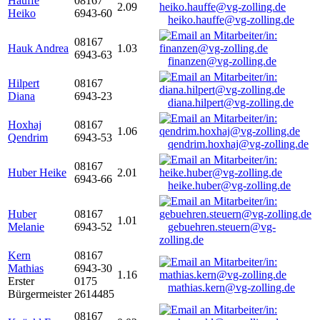
Hauffe
08167
2.09
Heiko
6943-60
heiko.hauffe@vg-zolling.de
08167
Hauk Andrea
1.03
6943-63
finanzen@vg-zolling.de
Hilpert
08167
Diana
6943-23
diana.hilpert@vg-zolling.de
Hoxhaj
08167
1.06
Qendrim
6943-53
qendrim.hoxhaj@vg-zolling.de
08167
Huber Heike
2.01
6943-66
heike.huber@vg-zolling.de
Huber
08167
1.01
Melanie
6943-52
gebuehren.steuern@vg-
zolling.de
Kern
08167
Mathias
6943-30
1.16
Erster
0175
mathias.kern@vg-zolling.de
Bürgermeister
2614485
08167