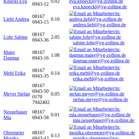
Knöckl Eva
0.02
6943-12
eva.knoeckl@vg-zolling.de
08167
Liebl Andrea
0.10
6943-15
andrea.liebl@vg-zolling.de
08167
Lohr Sabine
2.05
6943-36
sabine.lohr@vg-zolling.de
Maier
08167
1.08
Dagmar
6943-16
dagmar.maier@vg-zolling.de
08167
Mehl Erika
0.14
6943-35
erika.mehl@vg-zolling.de
08167
6943-50
Meyer Stefan
0.05
0170
stefan.meyer@vg-zolling.de
7942402
Neugebauer
08167
0.01
Mia
6943-58
mia.neugebauer@vg-zolling.de
Obermeier
08167
0.13
Monika
6943-42
monika.obermeier@vg-