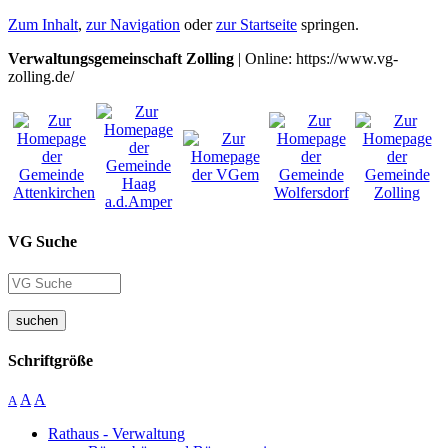
Zum Inhalt
,
zur Navigation
oder
zur Startseite
springen.
Verwaltungsgemeinschaft Zolling
| Online: https://www.vg-
zolling.de/
VG Suche
suchen
Schriftgröße
A
A
A
Rathaus - Verwaltung