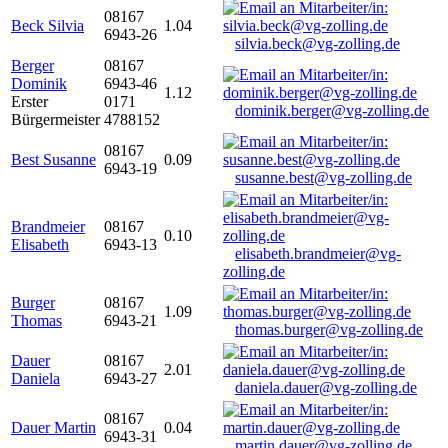
08167
Beck Silvia
1.04
6943-26
silvia.beck@vg-zolling.de
Berger
08167
Dominik
6943-46
1.12
Erster
0171
dominik.berger@vg-zolling.de
Bürgermeister
4788152
08167
Best Susanne
0.09
6943-19
susanne.best@vg-zolling.de
Brandmeier
08167
0.10
Elisabeth
6943-13
elisabeth.brandmeier@vg-
zolling.de
Burger
08167
1.09
Thomas
6943-21
thomas.burger@vg-zolling.de
Dauer
08167
2.01
Daniela
6943-27
daniela.dauer@vg-zolling.de
08167
Dauer Martin
0.04
6943-31
martin.dauer@vg-zolling.de