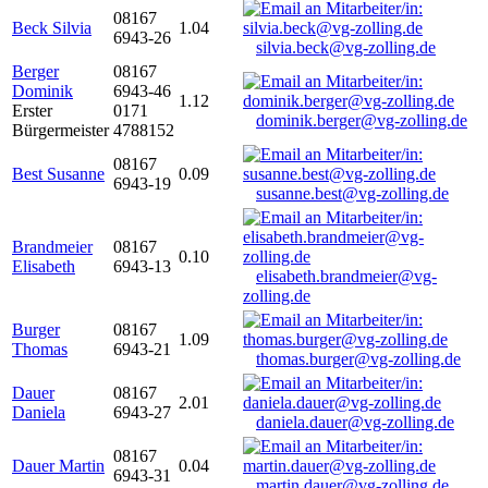
08167
Beck Silvia
1.04
6943-26
silvia.beck@vg-zolling.de
Berger
08167
Dominik
6943-46
1.12
Erster
0171
dominik.berger@vg-zolling.de
Bürgermeister
4788152
08167
Best Susanne
0.09
6943-19
susanne.best@vg-zolling.de
Brandmeier
08167
0.10
Elisabeth
6943-13
elisabeth.brandmeier@vg-
zolling.de
Burger
08167
1.09
Thomas
6943-21
thomas.burger@vg-zolling.de
Dauer
08167
2.01
Daniela
6943-27
daniela.dauer@vg-zolling.de
08167
Dauer Martin
0.04
6943-31
martin.dauer@vg-zolling.de