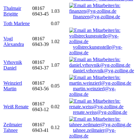
Thalmair
08167
1.03
Brigitte
6943-45
finanzen@vg-zolling.de
Toth Marlene
0.07
Vogl
08167
1.02
Alexandra
6943-39
vollstreckungsstelle@vg-
zolling.de
Vrhovnik
08167
1.07
Daniel
6943-37
daniel.vrhovnik@vg-zolling.de
Weinzierl
08167
0.05
Martin
6943-56
martin.weinzierl@vg-
zolling.de
08167
Weiß Renate
0.02
6943-12
renate.weiss@vg-zolling.de
Zeilmaier
08167
0.12
Tahnee
6943-41
tahnee.zeilmaier@vg-
zolling.de