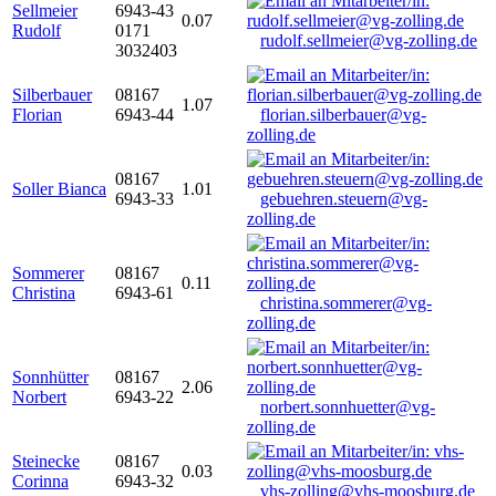
Sellmeier
6943-43
0.07
Rudolf
0171
rudolf.sellmeier@vg-zolling.de
3032403
Silberbauer
08167
1.07
Florian
6943-44
florian.silberbauer@vg-
zolling.de
08167
Soller Bianca
1.01
6943-33
gebuehren.steuern@vg-
zolling.de
Sommerer
08167
0.11
Christina
6943-61
christina.sommerer@vg-
zolling.de
Sonnhütter
08167
2.06
Norbert
6943-22
norbert.sonnhuetter@vg-
zolling.de
Steinecke
08167
0.03
Corinna
6943-32
vhs-zolling@vhs-moosburg.de