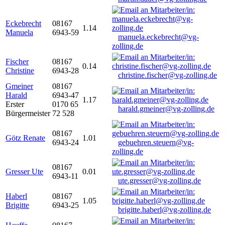
Eckebrecht
08167
1.14
Manuela
6943-59
manuela.eckebrecht@vg-
zolling.de
Fischer
08167
0.14
Christine
6943-28
christine.fischer@vg-zolling.de
Gmeiner
08167
Harald
6943-47
1.17
Erster
0170 65
harald.gmeiner@vg-zolling.de
Bürgermeister
72 528
08167
Götz Renate
1.01
6943-24
gebuehren.steuern@vg-
zolling.de
08167
Gresser Ute
0.01
6943-11
ute.gresser@vg-zolling.de
Haberl
08167
1.05
Brigitte
6943-25
brigitte.haberl@vg-zolling.de