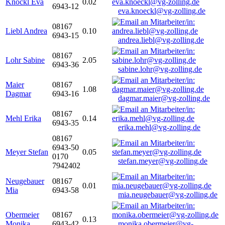
Knöckl Eva
0.02
6943-12
eva.knoeckl@vg-zolling.de
08167
Liebl Andrea
0.10
6943-15
andrea.liebl@vg-zolling.de
08167
Lohr Sabine
2.05
6943-36
sabine.lohr@vg-zolling.de
Maier
08167
1.08
Dagmar
6943-16
dagmar.maier@vg-zolling.de
08167
Mehl Erika
0.14
6943-35
erika.mehl@vg-zolling.de
08167
6943-50
Meyer Stefan
0.05
0170
stefan.meyer@vg-zolling.de
7942402
Neugebauer
08167
0.01
Mia
6943-58
mia.neugebauer@vg-zolling.de
Obermeier
08167
0.13
Monika
6943-42
monika.obermeier@vg-