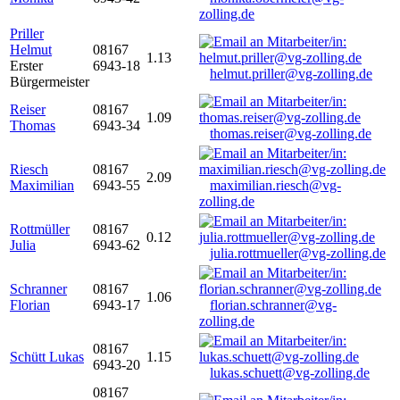
zolling.de
Priller
Helmut
08167
1.13
Erster
6943-18
helmut.priller@vg-zolling.de
Bürgermeister
Reiser
08167
1.09
Thomas
6943-34
thomas.reiser@vg-zolling.de
Riesch
08167
2.09
Maximilian
6943-55
maximilian.riesch@vg-
zolling.de
Rottmüller
08167
0.12
Julia
6943-62
julia.rottmueller@vg-zolling.de
Schranner
08167
1.06
Florian
6943-17
florian.schranner@vg-
zolling.de
08167
Schütt Lukas
1.15
6943-20
lukas.schuett@vg-zolling.de
08167