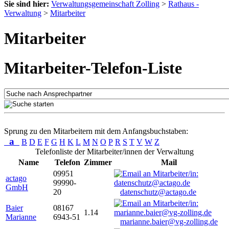
Sie sind hier:
Verwaltungsgemeinschaft Zolling
>
Rathaus -
Verwaltung
>
Mitarbeiter
Mitarbeiter
Mitarbeiter-Telefon-Liste
Sprung zu den Mitarbeitern mit dem Anfangsbuchstaben:
a
B
D
E
F
G
H
K
L
M
N
O
P
R
S
T
V
W
Z
Telefonliste der Mitarbeiter/innen der Verwaltung
Name
Telefon
Zimmer
Mail
09951
actago
99990-
GmbH
20
datenschutz@actago.de
Baier
08167
1.14
Marianne
6943-51
marianne.baier@vg-zolling.de