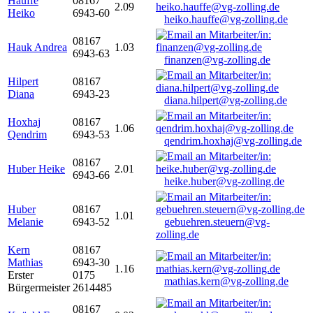
Hauffe
08167
2.09
Heiko
6943-60
heiko.hauffe@vg-zolling.de
08167
Hauk Andrea
1.03
6943-63
finanzen@vg-zolling.de
Hilpert
08167
Diana
6943-23
diana.hilpert@vg-zolling.de
Hoxhaj
08167
1.06
Qendrim
6943-53
qendrim.hoxhaj@vg-zolling.de
08167
Huber Heike
2.01
6943-66
heike.huber@vg-zolling.de
Huber
08167
1.01
Melanie
6943-52
gebuehren.steuern@vg-
zolling.de
Kern
08167
Mathias
6943-30
1.16
Erster
0175
mathias.kern@vg-zolling.de
Bürgermeister
2614485
08167