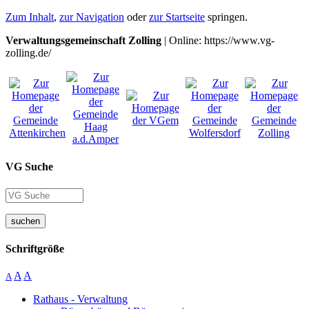
Zum Inhalt
,
zur Navigation
oder
zur Startseite
springen.
Verwaltungsgemeinschaft Zolling
| Online: https://www.vg-
zolling.de/
VG Suche
suchen
Schriftgröße
A
A
A
Rathaus - Verwaltung