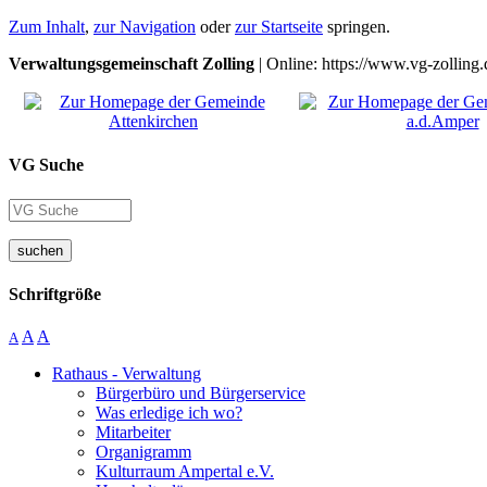
Zum Inhalt
,
zur Navigation
oder
zur Startseite
springen.
Verwaltungsgemeinschaft Zolling
| Online: https://www.vg-zolling.
VG Suche
suchen
Schriftgröße
A
A
A
Rathaus - Verwaltung
Bürgerbüro und Bürgerservice
Was erledige ich wo?
Mitarbeiter
Organigramm
Kulturraum Ampertal e.V.