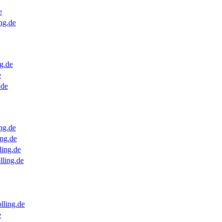
e
ng.de
g.de
e
.de
ng.de
ng.de
ling.de
lling.de
lling.de
e