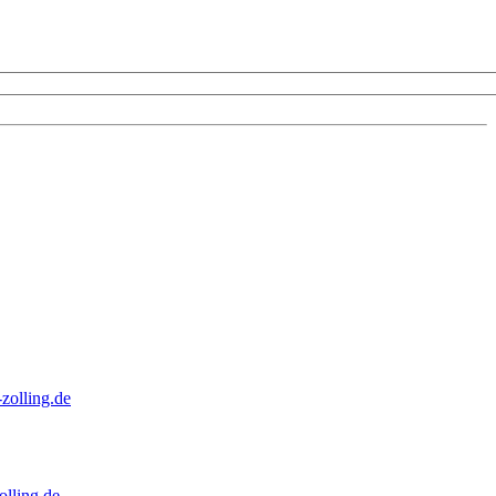
zolling.de
lling.de