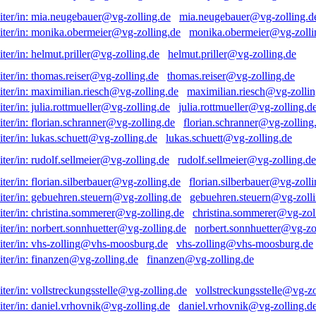
mia.neugebauer@vg-zolling.d
monika.obermeier@vg-zolli
helmut.priller@vg-zolling.de
thomas.reiser@vg-zolling.de
maximilian.riesch@vg-zollin
julia.rottmueller@vg-zolling.d
florian.schranner@vg-zolling
lukas.schuett@vg-zolling.de
rudolf.sellmeier@vg-zolling.de
florian.silberbauer@vg-zolli
gebuehren.steuern@vg-zolli
christina.sommerer@vg-zol
norbert.sonnhuetter@vg-zo
vhs-zolling@vhs-moosburg.de
finanzen@vg-zolling.de
vollstreckungsstelle@vg-zo
daniel.vrhovnik@vg-zolling.d