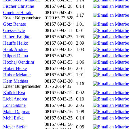
Fischer Christine
08167 6943-28
0.14
Gmeiner Harald
08167 6943-47
1.17
Erster Bürgermeister
0170 65 72 528
Götz Renate
08167 6943-24
1.01
Gresser Ute
08167 6943-11
0.01
Haberl Brigitte
08167 6943-25
1.05
Hauffe Heiko
08167 6943-60
2.09
Hauk Andrea
08167 6943-63
1.03
Hilpert Diana
08167 6943-23
Hoxhaj Qendrim
08167 6943-53
1.06
Huber Heike
08167 6943-66
2.01
Huber Melanie
08167 6943-52
1.01
Kern Mathias
08167 6943-30
1.16
Erster Bürgermeister
0175 2614485
Knöckl Eva
08167 6943-12
0.02
Liebl Andrea
08167 6943-15
0.10
Lohr Sabine
08167 6943-36
2.05
Maier Dagmar
08167 6943-16
1.08
Mehl Erika
08167 6943-35
0.14
08167 6943-50
Meyer Stefan
0.05