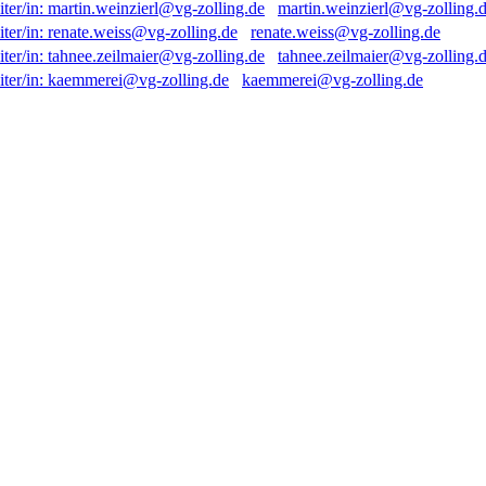
martin.weinzierl@vg-zolling.
renate.weiss@vg-zolling.de
tahnee.zeilmaier@vg-zolling.
kaemmerei@vg-zolling.de