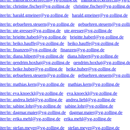
christine.fischer@vg-zolling.d
harald.gmeiner@vg-zolling.de
gebuehren.steuern@vg-zolli
ute.gresser@vg-zolling.de
brigitte.haberl@vg-zolling.de
heiko.hauffe@vg-zolling.de
finanzen@vg-zolling.de
diana.hilpert@vg-zolling.de
qendrim.hoxhaj@vg-zolling.d
heike.huber@vg-zolling.de
gebuehren.steuern@vg-zolli
mathias.kern@vg-zolling.de
eva.knoeckl@vg-zolling.de
andrea.liebl@vg-zolling.de
sabine.lohr@vg-zolling.de
dagmar.maier@vg-zolling.de
erika.mehl@vg-zolling.de
stefan.meyer@vg-zolling.de