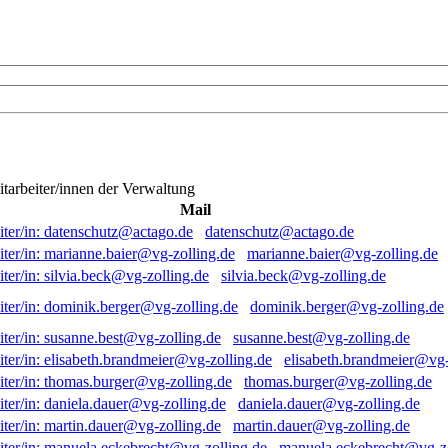
itarbeiter/innen der Verwaltung
Mail
datenschutz@actago.de
marianne.baier@vg-zolling.de
silvia.beck@vg-zolling.de
dominik.berger@vg-zolling.de
susanne.best@vg-zolling.de
elisabeth.brandmeier@vg-
thomas.burger@vg-zolling.de
daniela.dauer@vg-zolling.de
martin.dauer@vg-zolling.de
manuela.eckebrecht@vg-zo