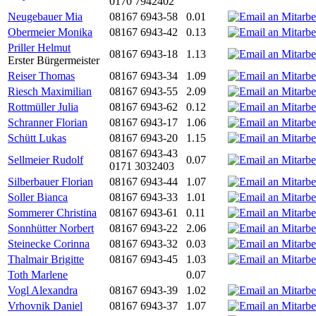
0170 7942402
Neugebauer Mia
08167 6943-58
0.01
Obermeier Monika
08167 6943-42
0.13
Priller Helmut
08167 6943-18
1.13
Erster Bürgermeister
Reiser Thomas
08167 6943-34
1.09
Riesch Maximilian
08167 6943-55
2.09
Rottmüller Julia
08167 6943-62
0.12
Schranner Florian
08167 6943-17
1.06
Schütt Lukas
08167 6943-20
1.15
08167 6943-43
Sellmeier Rudolf
0.07
0171 3032403
Silberbauer Florian
08167 6943-44
1.07
Soller Bianca
08167 6943-33
1.01
Sommerer Christina
08167 6943-61
0.11
Sonnhütter Norbert
08167 6943-22
2.06
Steinecke Corinna
08167 6943-32
0.03
Thalmair Brigitte
08167 6943-45
1.03
Toth Marlene
0.07
Vogl Alexandra
08167 6943-39
1.02
Vrhovnik Daniel
08167 6943-37
1.07