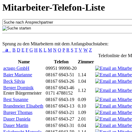
Mitarbeiter-Telefon-Liste
Sprung zu den Mitarbeitern mit dem Anfangsbuchstaben:
a
B
D
E
F
G
H
K
L
M
N
O
P
R
S
T
V
W
Z
Telefonliste der M
Name
Telefon
Zimmer
actago GmbH
09951 99990-20
Baier Marianne
08167 6943-51
1.14
Beck Silvia
08167 6943-26
1.04
Berger Dominik
08167 6943-46
1.12
Erster Bürgermeister
0171 4788152
Best Susanne
08167 6943-19
0.09
Brandmeier Elisabeth
08167 6943-13
0.10
Burger Thomas
08167 6943-21
1.09
Dauer Daniela
08167 6943-27
2.01
Dauer Martin
08167 6943-31
0.04
Eckebrecht Manuela
08167 6943-59
1.14