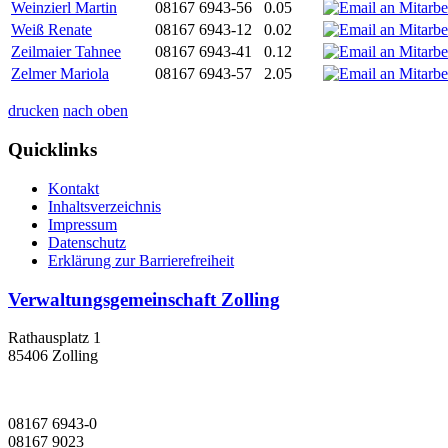
Weinzierl Martin
08167 6943-56
0.05
Weiß Renate
08167 6943-12
0.02
Zeilmaier Tahnee
08167 6943-41
0.12
Zelmer Mariola
08167 6943-57
2.05
drucken
nach oben
Quicklinks
Kontakt
Inhaltsverzeichnis
Impressum
Datenschutz
Erklärung zur Barrierefreiheit
Verwaltungsgemeinschaft Zolling
Rathausplatz 1
85406 Zolling
08167 6943-0
08167 9023