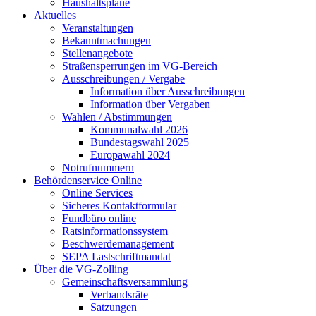
Haushaltspläne
Aktuelles
Veranstaltungen
Bekanntmachungen
Stellenangebote
Straßensperrungen im VG-Bereich
Ausschreibungen / Vergabe
Information über Ausschreibungen
Information über Vergaben
Wahlen / Abstimmungen
Kommunalwahl 2026
Bundestagswahl 2025
Europawahl 2024
Notrufnummern
Behördenservice Online
Online Services
Sicheres Kontaktformular
Fundbüro online
Ratsinformationssystem
Beschwerdemanagement
SEPA Lastschriftmandat
Über die VG-Zolling
Gemeinschaftsversammlung
Verbandsräte
Satzungen