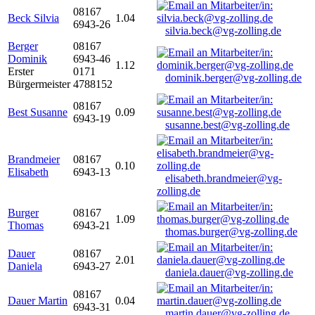
08167
Beck Silvia
1.04
6943-26
silvia.beck@vg-zolling.de
Berger
08167
Dominik
6943-46
1.12
Erster
0171
dominik.berger@vg-zolling.de
Bürgermeister
4788152
08167
Best Susanne
0.09
6943-19
susanne.best@vg-zolling.de
Brandmeier
08167
0.10
Elisabeth
6943-13
elisabeth.brandmeier@vg-
zolling.de
Burger
08167
1.09
Thomas
6943-21
thomas.burger@vg-zolling.de
Dauer
08167
2.01
Daniela
6943-27
daniela.dauer@vg-zolling.de
08167
Dauer Martin
0.04
6943-31
martin.dauer@vg-zolling.de