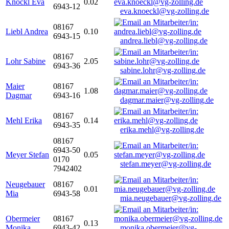
Knöckl Eva
0.02
6943-12
eva.knoeckl@vg-zolling.de
08167
Liebl Andrea
0.10
6943-15
andrea.liebl@vg-zolling.de
08167
Lohr Sabine
2.05
6943-36
sabine.lohr@vg-zolling.de
Maier
08167
1.08
Dagmar
6943-16
dagmar.maier@vg-zolling.de
08167
Mehl Erika
0.14
6943-35
erika.mehl@vg-zolling.de
08167
6943-50
Meyer Stefan
0.05
0170
stefan.meyer@vg-zolling.de
7942402
Neugebauer
08167
0.01
Mia
6943-58
mia.neugebauer@vg-zolling.de
Obermeier
08167
0.13
Monika
6943-42
monika.obermeier@vg-