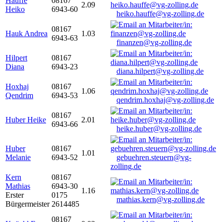
Hauffe
08167
2.09
Heiko
6943-60
heiko.hauffe@vg-zolling.de
08167
Hauk Andrea
1.03
6943-63
finanzen@vg-zolling.de
Hilpert
08167
Diana
6943-23
diana.hilpert@vg-zolling.de
Hoxhaj
08167
1.06
Qendrim
6943-53
qendrim.hoxhaj@vg-zolling.de
08167
Huber Heike
2.01
6943-66
heike.huber@vg-zolling.de
Huber
08167
1.01
Melanie
6943-52
gebuehren.steuern@vg-
zolling.de
Kern
08167
Mathias
6943-30
1.16
Erster
0175
mathias.kern@vg-zolling.de
Bürgermeister
2614485
08167