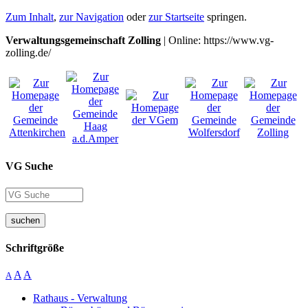
Zum Inhalt
,
zur Navigation
oder
zur Startseite
springen.
Verwaltungsgemeinschaft Zolling
| Online: https://www.vg-
zolling.de/
VG Suche
suchen
Schriftgröße
A
A
A
Rathaus - Verwaltung