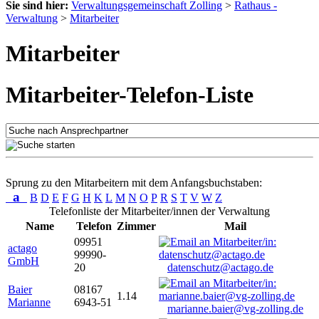
Sie sind hier:
Verwaltungsgemeinschaft Zolling
>
Rathaus -
Verwaltung
>
Mitarbeiter
Mitarbeiter
Mitarbeiter-Telefon-Liste
Sprung zu den Mitarbeitern mit dem Anfangsbuchstaben:
a
B
D
E
F
G
H
K
L
M
N
O
P
R
S
T
V
W
Z
Telefonliste der Mitarbeiter/innen der Verwaltung
Name
Telefon
Zimmer
Mail
09951
actago
99990-
GmbH
20
datenschutz@actago.de
Baier
08167
1.14
Marianne
6943-51
marianne.baier@vg-zolling.de