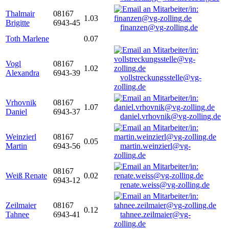
Thalmair
08167
1.03
Brigitte
6943-45
finanzen@vg-zolling.de
Toth Marlene
0.07
Vogl
08167
1.02
Alexandra
6943-39
vollstreckungsstelle@vg-
zolling.de
Vrhovnik
08167
1.07
Daniel
6943-37
daniel.vrhovnik@vg-zolling.de
Weinzierl
08167
0.05
Martin
6943-56
martin.weinzierl@vg-
zolling.de
08167
Weiß Renate
0.02
6943-12
renate.weiss@vg-zolling.de
Zeilmaier
08167
0.12
Tahnee
6943-41
tahnee.zeilmaier@vg-
zolling.de