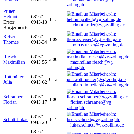
zolling.de
Priller
Helmut
08167
1.13
Erster
6943-18
helmut.priller@vg-zolling.de
Bürgermeister
Reiser
08167
1.09
Thomas
6943-34
thomas.reiser@vg-zolling.de
Riesch
08167
2.09
Maximilian
6943-55
maximilian.riesch@vg-
zolling.de
Rottmüller
08167
0.12
Julia
6943-62
julia.rottmueller@vg-zolling.de
Schranner
08167
1.06
Florian
6943-17
florian.schranner@vg-
zolling.de
08167
Schütt Lukas
1.15
6943-20
lukas.schuett@vg-zolling.de
08167