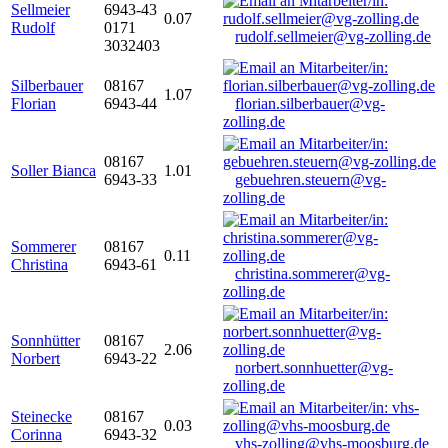
Sellmeier
6943-43
0.07
Rudolf
0171
rudolf.sellmeier@vg-zolling.de
3032403
Silberbauer
08167
1.07
Florian
6943-44
florian.silberbauer@vg-
zolling.de
08167
Soller Bianca
1.01
6943-33
gebuehren.steuern@vg-
zolling.de
Sommerer
08167
0.11
Christina
6943-61
christina.sommerer@vg-
zolling.de
Sonnhütter
08167
2.06
Norbert
6943-22
norbert.sonnhuetter@vg-
zolling.de
Steinecke
08167
0.03
Corinna
6943-32
vhs-zolling@vhs-moosburg.de