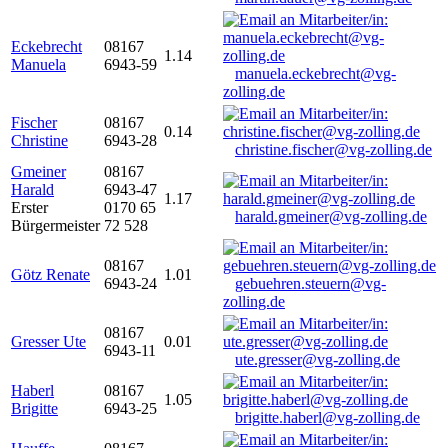
Eckebrecht
08167
1.14
Manuela
6943-59
manuela.eckebrecht@vg-
zolling.de
Fischer
08167
0.14
Christine
6943-28
christine.fischer@vg-zolling.de
Gmeiner
08167
Harald
6943-47
1.17
Erster
0170 65
harald.gmeiner@vg-zolling.de
Bürgermeister
72 528
08167
Götz Renate
1.01
6943-24
gebuehren.steuern@vg-
zolling.de
08167
Gresser Ute
0.01
6943-11
ute.gresser@vg-zolling.de
Haberl
08167
1.05
Brigitte
6943-25
brigitte.haberl@vg-zolling.de