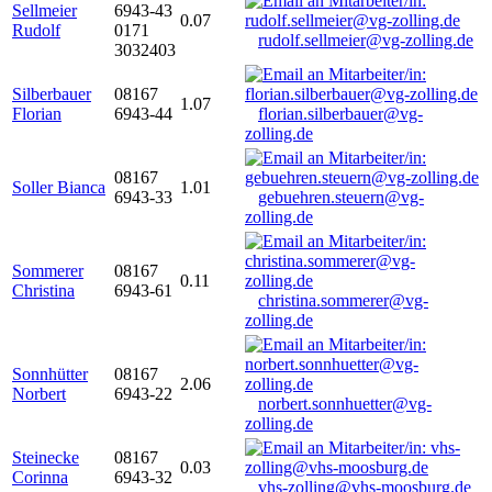
Sellmeier
6943-43
0.07
Rudolf
0171
rudolf.sellmeier@vg-zolling.de
3032403
Silberbauer
08167
1.07
Florian
6943-44
florian.silberbauer@vg-
zolling.de
08167
Soller Bianca
1.01
6943-33
gebuehren.steuern@vg-
zolling.de
Sommerer
08167
0.11
Christina
6943-61
christina.sommerer@vg-
zolling.de
Sonnhütter
08167
2.06
Norbert
6943-22
norbert.sonnhuetter@vg-
zolling.de
Steinecke
08167
0.03
Corinna
6943-32
vhs-zolling@vhs-moosburg.de