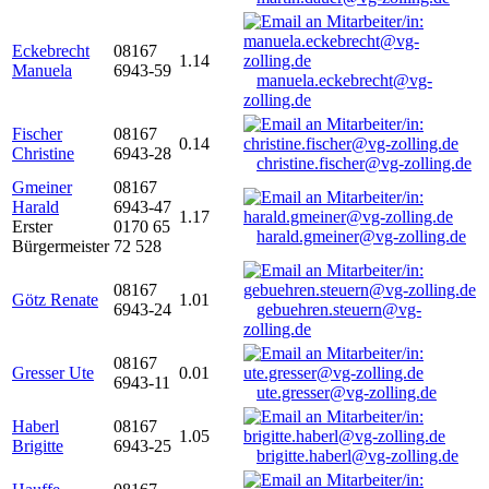
Eckebrecht
08167
1.14
Manuela
6943-59
manuela.eckebrecht@vg-
zolling.de
Fischer
08167
0.14
Christine
6943-28
christine.fischer@vg-zolling.de
Gmeiner
08167
Harald
6943-47
1.17
Erster
0170 65
harald.gmeiner@vg-zolling.de
Bürgermeister
72 528
08167
Götz Renate
1.01
6943-24
gebuehren.steuern@vg-
zolling.de
08167
Gresser Ute
0.01
6943-11
ute.gresser@vg-zolling.de
Haberl
08167
1.05
Brigitte
6943-25
brigitte.haberl@vg-zolling.de