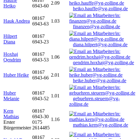
Hauffe
08167
2.09
Heiko
6943-60
heiko.hauffe@vg-zolling.de
08167
Hauk Andrea
1.03
6943-63
finanzen@vg-zolling.de
Hilpert
08167
Diana
6943-23
diana.hilpert@vg-zolling.de
Hoxhaj
08167
1.06
Qendrim
6943-53
qendrim.hoxhaj@vg-zolling.de
08167
Huber Heike
2.01
6943-66
heike.huber@vg-zolling.de
Huber
08167
1.01
Melanie
6943-52
gebuehren.steuern@vg-
zolling.de
Kern
08167
Mathias
6943-30
1.16
Erster
0175
mathias.kern@vg-zolling.de
Bürgermeister
2614485
08167