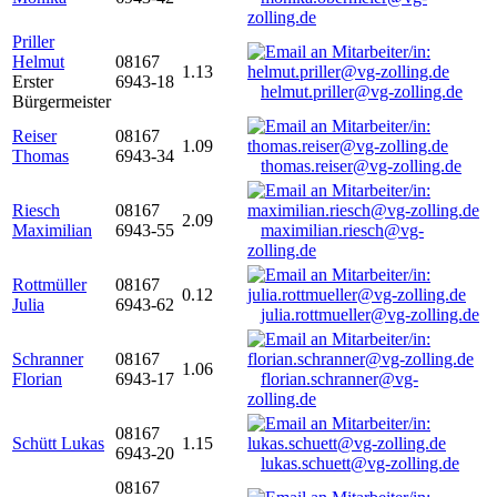
zolling.de
Priller
Helmut
08167
1.13
Erster
6943-18
helmut.priller@vg-zolling.de
Bürgermeister
Reiser
08167
1.09
Thomas
6943-34
thomas.reiser@vg-zolling.de
Riesch
08167
2.09
Maximilian
6943-55
maximilian.riesch@vg-
zolling.de
Rottmüller
08167
0.12
Julia
6943-62
julia.rottmueller@vg-zolling.de
Schranner
08167
1.06
Florian
6943-17
florian.schranner@vg-
zolling.de
08167
Schütt Lukas
1.15
6943-20
lukas.schuett@vg-zolling.de
08167