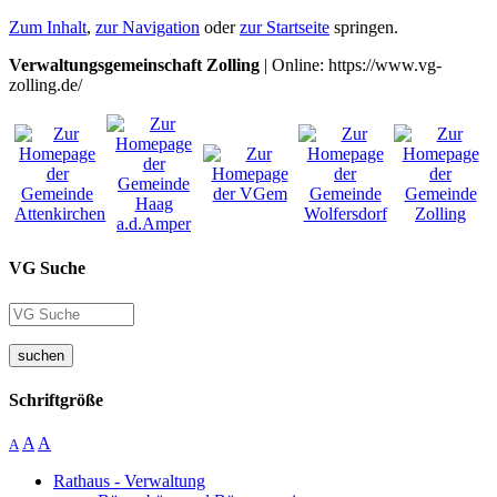
Zum Inhalt
,
zur Navigation
oder
zur Startseite
springen.
Verwaltungsgemeinschaft Zolling
| Online: https://www.vg-
zolling.de/
VG Suche
suchen
Schriftgröße
A
A
A
Rathaus - Verwaltung