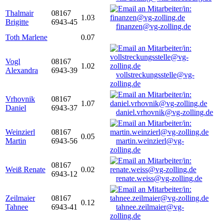
Thalmair
08167
1.03
Brigitte
6943-45
finanzen@vg-zolling.de
Toth Marlene
0.07
Vogl
08167
1.02
Alexandra
6943-39
vollstreckungsstelle@vg-
zolling.de
Vrhovnik
08167
1.07
Daniel
6943-37
daniel.vrhovnik@vg-zolling.de
Weinzierl
08167
0.05
Martin
6943-56
martin.weinzierl@vg-
zolling.de
08167
Weiß Renate
0.02
6943-12
renate.weiss@vg-zolling.de
Zeilmaier
08167
0.12
Tahnee
6943-41
tahnee.zeilmaier@vg-
zolling.de