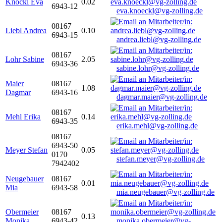
Knöckl Eva
0.02
6943-12
eva.knoeckl@vg-zolling.de
08167
Liebl Andrea
0.10
6943-15
andrea.liebl@vg-zolling.de
08167
Lohr Sabine
2.05
6943-36
sabine.lohr@vg-zolling.de
Maier
08167
1.08
Dagmar
6943-16
dagmar.maier@vg-zolling.de
08167
Mehl Erika
0.14
6943-35
erika.mehl@vg-zolling.de
08167
6943-50
Meyer Stefan
0.05
0170
stefan.meyer@vg-zolling.de
7942402
Neugebauer
08167
0.01
Mia
6943-58
mia.neugebauer@vg-zolling.de
Obermeier
08167
0.13
Monika
6943-42
monika.obermeier@vg-