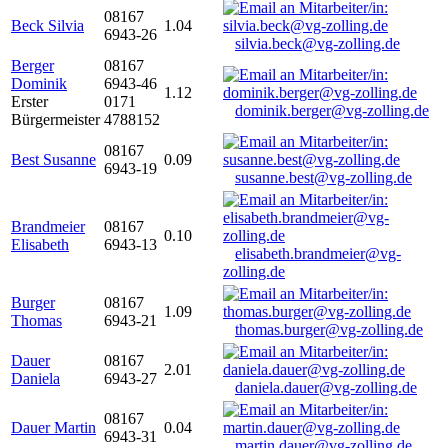
08167
Beck Silvia
1.04
6943-26
silvia.beck@vg-zolling.de
Berger
08167
Dominik
6943-46
1.12
Erster
0171
dominik.berger@vg-zolling.de
Bürgermeister
4788152
08167
Best Susanne
0.09
6943-19
susanne.best@vg-zolling.de
Brandmeier
08167
0.10
Elisabeth
6943-13
elisabeth.brandmeier@vg-
zolling.de
Burger
08167
1.09
Thomas
6943-21
thomas.burger@vg-zolling.de
Dauer
08167
2.01
Daniela
6943-27
daniela.dauer@vg-zolling.de
08167
Dauer Martin
0.04
6943-31
martin.dauer@vg-zolling.de