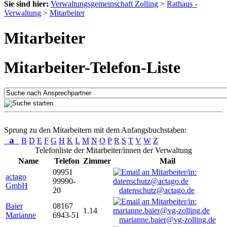
Sie sind hier:
Verwaltungsgemeinschaft Zolling
>
Rathaus -
Verwaltung
>
Mitarbeiter
Mitarbeiter
Mitarbeiter-Telefon-Liste
Sprung zu den Mitarbeitern mit dem Anfangsbuchstaben:
a
B
D
E
F
G
H
K
L
M
N
O
P
R
S
T
V
W
Z
Telefonliste der Mitarbeiter/innen der Verwaltung
Name
Telefon
Zimmer
Mail
09951
actago
99990-
GmbH
20
datenschutz@actago.de
Baier
08167
1.14
Marianne
6943-51
marianne.baier@vg-zolling.de