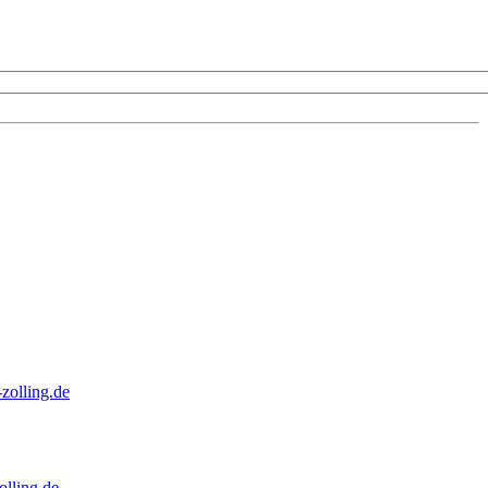
zolling.de
lling.de