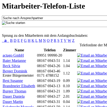
Mitarbeiter-Telefon-Liste
Sprung zu den Mitarbeitern mit dem Anfangsbuchstaben:
a
B
D
E
F
G
H
K
L
M
N
O
P
R
S
T
V
W
Z
Telefonliste der M
Name
Telefon
Zimmer
actago GmbH
09951 99990-20
Baier Marianne
08167 6943-51
1.14
Beck Silvia
08167 6943-26
1.04
Berger Dominik
08167 6943-46
1.12
Erster Bürgermeister
0171 4788152
Best Susanne
08167 6943-19
0.09
Brandmeier Elisabeth
08167 6943-13
0.10
Burger Thomas
08167 6943-21
1.09
Dauer Daniela
08167 6943-27
2.01
Dauer Martin
08167 6943-31
0.04
Eckebrecht Manuela
08167 6943-59
1.14