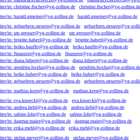
christine.fischer@vg-zolling.d
harald.gmeiner@vg-zolling.de
gebuehren.steuern@vg-zolli
ute.gresser@vg-zolling.de
brigitte.haberl@vg-zolling.de
heiko.hauffe@vg-zolling.de
finanzen@vg-zolling.de
diana.hilpert@vg-zolling.de
qendrim.hoxhaj@vg-zolling.d
heike.huber@vg-zolling.de
gebuehren.steuern@vg-zolli
mathias.kern@vg-zolling.de
eva.knoeckl@vg-zolling.de
andrea.liebl@vg-zolling.de
sabine.lohr@vg-zolling.de
dagmar.maier@vg-zolling.de
erika.mehl@vg-zolling.de
stefan.meyer@vg-zolling.de