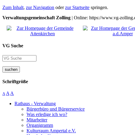
Zum Inhalt
,
zur Navigation
oder
zur Startseite
springen.
Verwaltungsgemeinschaft Zolling
| Online: https://www.vg-zolling.
VG Suche
suchen
Schriftgröße
A
A
A
Rathaus - Verwaltung
Bürgerbüro und Bürgerservice
Was erledige ich wo?
Mitarbeiter
Organigramm
Kulturraum Ampertal e.V.