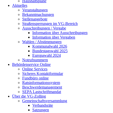
Haushaltspläne
Aktuelles
Veranstaltungen
Bekanntmachungen
Stellenangebote
Straßensperrungen im VG-Bereich
Ausschreibungen / Vergabe
Information über Ausschreibungen
Information über Vergaben
Wahlen / Abstimmungen
Kommunalwahl 2026
Bundestagswahl 2025
Europawahl 2024
Notrufnummern
Behördenservice Online
Online Services
Sicheres Kontaktformular
Fundbüro online
Ratsinformationssystem
Beschwerdemanagement
SEPA Lastschriftmandat
Über die VG-Zolling
Gemeinschaftsversammlung
Verbandsräte
Satzungen