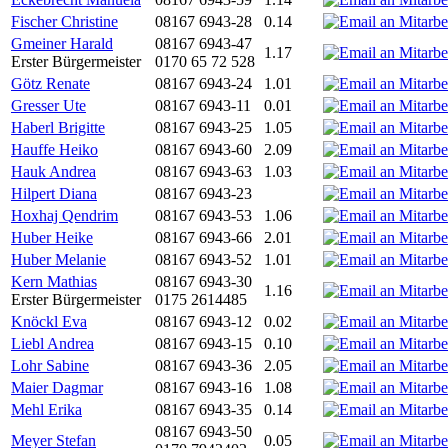
Fischer Christine
08167 6943-28
0.14
Gmeiner Harald
08167 6943-47
1.17
Erster Bürgermeister
0170 65 72 528
Götz Renate
08167 6943-24
1.01
Gresser Ute
08167 6943-11
0.01
Haberl Brigitte
08167 6943-25
1.05
Hauffe Heiko
08167 6943-60
2.09
Hauk Andrea
08167 6943-63
1.03
Hilpert Diana
08167 6943-23
Hoxhaj Qendrim
08167 6943-53
1.06
Huber Heike
08167 6943-66
2.01
Huber Melanie
08167 6943-52
1.01
Kern Mathias
08167 6943-30
1.16
Erster Bürgermeister
0175 2614485
Knöckl Eva
08167 6943-12
0.02
Liebl Andrea
08167 6943-15
0.10
Lohr Sabine
08167 6943-36
2.05
Maier Dagmar
08167 6943-16
1.08
Mehl Erika
08167 6943-35
0.14
08167 6943-50
Meyer Stefan
0.05