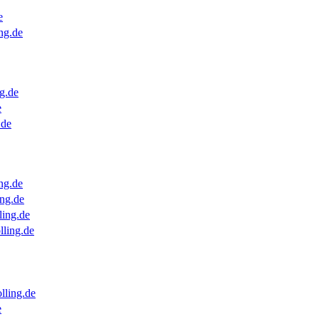
e
ng.de
g.de
e
.de
ng.de
ng.de
ling.de
lling.de
lling.de
e