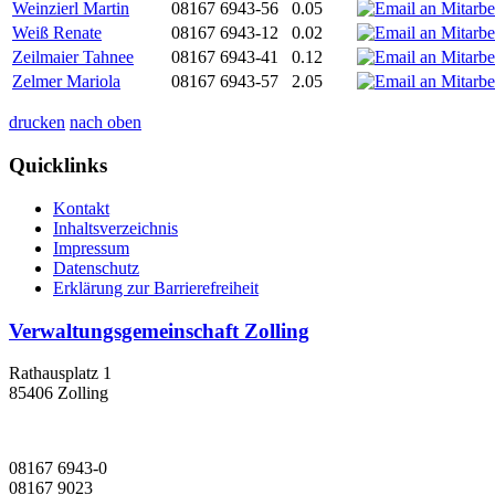
Weinzierl Martin
08167 6943-56
0.05
Weiß Renate
08167 6943-12
0.02
Zeilmaier Tahnee
08167 6943-41
0.12
Zelmer Mariola
08167 6943-57
2.05
drucken
nach oben
Quicklinks
Kontakt
Inhaltsverzeichnis
Impressum
Datenschutz
Erklärung zur Barrierefreiheit
Verwaltungsgemeinschaft Zolling
Rathausplatz 1
85406 Zolling
08167 6943-0
08167 9023