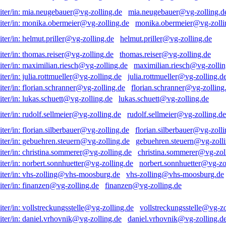
mia.neugebauer@vg-zolling.d
monika.obermeier@vg-zolli
helmut.priller@vg-zolling.de
thomas.reiser@vg-zolling.de
maximilian.riesch@vg-zollin
julia.rottmueller@vg-zolling.d
florian.schranner@vg-zolling
lukas.schuett@vg-zolling.de
rudolf.sellmeier@vg-zolling.de
florian.silberbauer@vg-zolli
gebuehren.steuern@vg-zolli
christina.sommerer@vg-zol
norbert.sonnhuetter@vg-zo
vhs-zolling@vhs-moosburg.de
finanzen@vg-zolling.de
vollstreckungsstelle@vg-zo
daniel.vrhovnik@vg-zolling.d