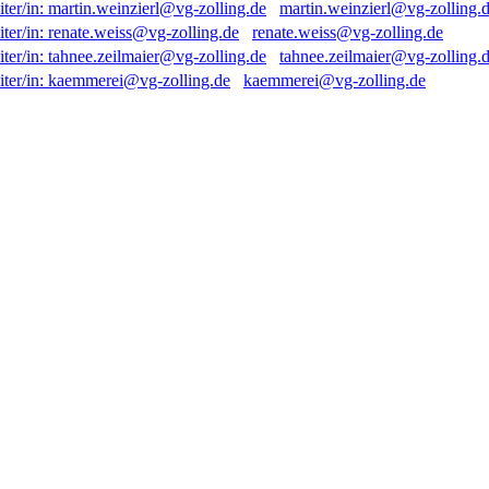
martin.weinzierl@vg-zolling.
renate.weiss@vg-zolling.de
tahnee.zeilmaier@vg-zolling.
kaemmerei@vg-zolling.de