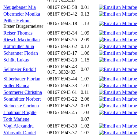
0170 7942402
Neugebauer Mia
08167 6943-58
0.01
Obermeier Monika
08167 6943-42
0.13
Priller Helmut
08167 6943-18
1.13
Erster Bürgermeister
Reiser Thomas
08167 6943-34
1.09
Riesch Maximilian
08167 6943-55
2.09
Rottmüller Julia
08167 6943-62
0.12
Schranner Florian
08167 6943-17
1.06
Schütt Lukas
08167 6943-20
1.15
08167 6943-43
Sellmeier Rudolf
0.07
0171 3032403
Silberbauer Florian
08167 6943-44
1.07
Soller Bianca
08167 6943-33
1.01
Sommerer Christina
08167 6943-61
0.11
Sonnhütter Norbert
08167 6943-22
2.06
Steinecke Corinna
08167 6943-32
0.03
Thalmair Brigitte
08167 6943-45
1.03
Toth Marlene
0.07
Vogl Alexandra
08167 6943-39
1.02
Vrhovnik Daniel
08167 6943-37
1.07