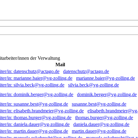
itarbeiter/innen der Verwaltung
Mail
datenschutz@actago.de
marianne.baier@vg-zolling.de
silvia.beck@vg-zolling.de
dominik.berger@vg-zolling.de
susanne.best@vg-zolling.de
elisabeth.brandmeier@vg-
thomas.burger@vg-zolling.de
daniela.dauer@vg-zolling.de
martin.dauer@vg-zolling.de
manuela.eckebrecht@vg-zo