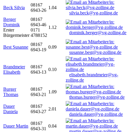
08167
Beck Silvia
1.04
6943-26
silvia.beck@vg-zolling.de
Berger
08167
Dominik
6943-46
1.12
Erster
0171
dominik.berger@vg-zolling.de
Bürgermeister
4788152
08167
Best Susanne
0.09
6943-19
susanne.best@vg-zolling.de
Brandmeier
08167
0.10
Elisabeth
6943-13
elisabeth.brandmeier@vg-
zolling.de
Burger
08167
1.09
Thomas
6943-21
thomas.burger@vg-zolling.de
Dauer
08167
2.01
Daniela
6943-27
daniela.dauer@vg-zolling.de
08167
Dauer Martin
0.04
6943-31
martin.dauer@vg-zolling.de