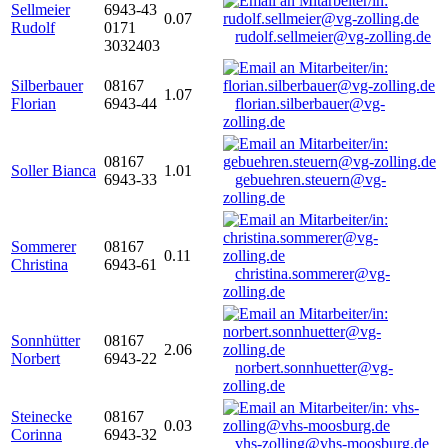
Sellmeier
6943-43
0.07
Rudolf
0171
rudolf.sellmeier@vg-zolling.de
3032403
Silberbauer
08167
1.07
Florian
6943-44
florian.silberbauer@vg-
zolling.de
08167
Soller Bianca
1.01
6943-33
gebuehren.steuern@vg-
zolling.de
Sommerer
08167
0.11
Christina
6943-61
christina.sommerer@vg-
zolling.de
Sonnhütter
08167
2.06
Norbert
6943-22
norbert.sonnhuetter@vg-
zolling.de
Steinecke
08167
0.03
Corinna
6943-32
vhs-zolling@vhs-moosburg.de