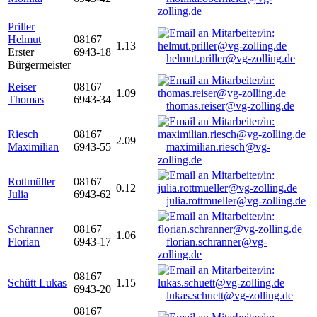
zolling.de
Priller
Helmut
08167
1.13
Erster
6943-18
helmut.priller@vg-zolling.de
Bürgermeister
Reiser
08167
1.09
Thomas
6943-34
thomas.reiser@vg-zolling.de
Riesch
08167
2.09
Maximilian
6943-55
maximilian.riesch@vg-
zolling.de
Rottmüller
08167
0.12
Julia
6943-62
julia.rottmueller@vg-zolling.de
Schranner
08167
1.06
Florian
6943-17
florian.schranner@vg-
zolling.de
08167
Schütt Lukas
1.15
6943-20
lukas.schuett@vg-zolling.de
08167