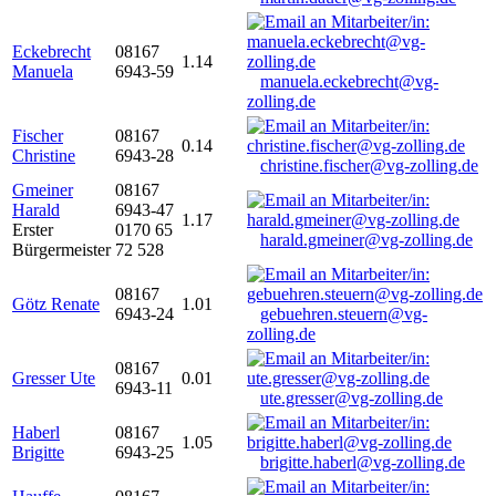
Eckebrecht
08167
1.14
Manuela
6943-59
manuela.eckebrecht@vg-
zolling.de
Fischer
08167
0.14
Christine
6943-28
christine.fischer@vg-zolling.de
Gmeiner
08167
Harald
6943-47
1.17
Erster
0170 65
harald.gmeiner@vg-zolling.de
Bürgermeister
72 528
08167
Götz Renate
1.01
6943-24
gebuehren.steuern@vg-
zolling.de
08167
Gresser Ute
0.01
6943-11
ute.gresser@vg-zolling.de
Haberl
08167
1.05
Brigitte
6943-25
brigitte.haberl@vg-zolling.de