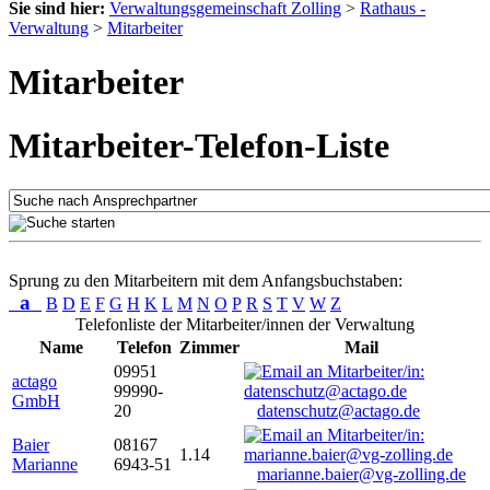
Sie sind hier:
Verwaltungsgemeinschaft Zolling
>
Rathaus -
Verwaltung
>
Mitarbeiter
Mitarbeiter
Mitarbeiter-Telefon-Liste
Sprung zu den Mitarbeitern mit dem Anfangsbuchstaben:
a
B
D
E
F
G
H
K
L
M
N
O
P
R
S
T
V
W
Z
Telefonliste der Mitarbeiter/innen der Verwaltung
Name
Telefon
Zimmer
Mail
09951
actago
99990-
GmbH
20
datenschutz@actago.de
Baier
08167
1.14
Marianne
6943-51
marianne.baier@vg-zolling.de