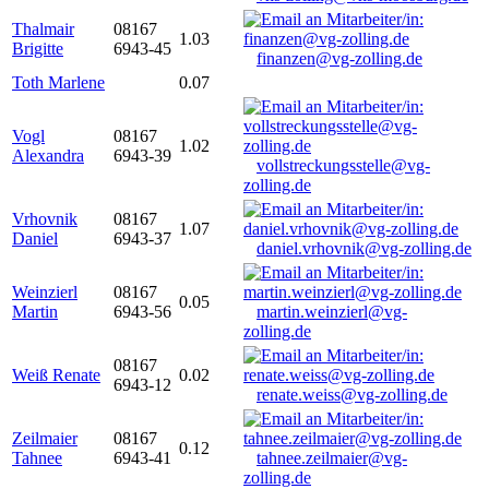
Thalmair
08167
1.03
Brigitte
6943-45
finanzen@vg-zolling.de
Toth Marlene
0.07
Vogl
08167
1.02
Alexandra
6943-39
vollstreckungsstelle@vg-
zolling.de
Vrhovnik
08167
1.07
Daniel
6943-37
daniel.vrhovnik@vg-zolling.de
Weinzierl
08167
0.05
Martin
6943-56
martin.weinzierl@vg-
zolling.de
08167
Weiß Renate
0.02
6943-12
renate.weiss@vg-zolling.de
Zeilmaier
08167
0.12
Tahnee
6943-41
tahnee.zeilmaier@vg-
zolling.de