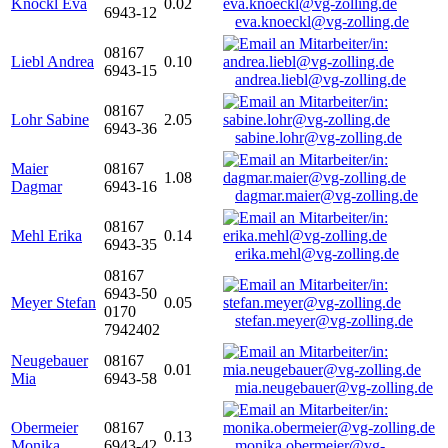
Knöckl Eva
0.02
6943-12
eva.knoeckl@vg-zolling.de
08167
Liebl Andrea
0.10
6943-15
andrea.liebl@vg-zolling.de
08167
Lohr Sabine
2.05
6943-36
sabine.lohr@vg-zolling.de
Maier
08167
1.08
Dagmar
6943-16
dagmar.maier@vg-zolling.de
08167
Mehl Erika
0.14
6943-35
erika.mehl@vg-zolling.de
08167
6943-50
Meyer Stefan
0.05
0170
stefan.meyer@vg-zolling.de
7942402
Neugebauer
08167
0.01
Mia
6943-58
mia.neugebauer@vg-zolling.de
Obermeier
08167
0.13
Monika
6943-42
monika.obermeier@vg-