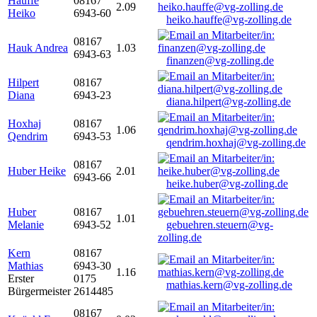
Hauffe
08167
2.09
Heiko
6943-60
heiko.hauffe@vg-zolling.de
08167
Hauk Andrea
1.03
6943-63
finanzen@vg-zolling.de
Hilpert
08167
Diana
6943-23
diana.hilpert@vg-zolling.de
Hoxhaj
08167
1.06
Qendrim
6943-53
qendrim.hoxhaj@vg-zolling.de
08167
Huber Heike
2.01
6943-66
heike.huber@vg-zolling.de
Huber
08167
1.01
Melanie
6943-52
gebuehren.steuern@vg-
zolling.de
Kern
08167
Mathias
6943-30
1.16
Erster
0175
mathias.kern@vg-zolling.de
Bürgermeister
2614485
08167