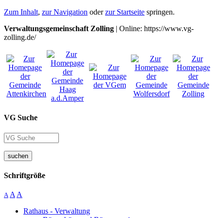
Zum Inhalt
,
zur Navigation
oder
zur Startseite
springen.
Verwaltungsgemeinschaft Zolling
| Online: https://www.vg-
zolling.de/
VG Suche
suchen
Schriftgröße
A
A
A
Rathaus - Verwaltung