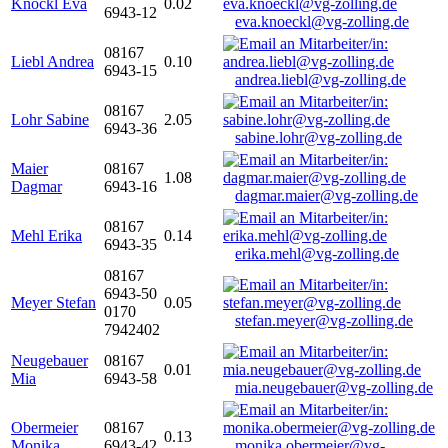
Knöckl Eva
0.02
6943-12
eva.knoeckl@vg-zolling.de
08167
Liebl Andrea
0.10
6943-15
andrea.liebl@vg-zolling.de
08167
Lohr Sabine
2.05
6943-36
sabine.lohr@vg-zolling.de
Maier
08167
1.08
Dagmar
6943-16
dagmar.maier@vg-zolling.de
08167
Mehl Erika
0.14
6943-35
erika.mehl@vg-zolling.de
08167
6943-50
Meyer Stefan
0.05
0170
stefan.meyer@vg-zolling.de
7942402
Neugebauer
08167
0.01
Mia
6943-58
mia.neugebauer@vg-zolling.de
Obermeier
08167
0.13
Monika
6943-42
monika.obermeier@vg-