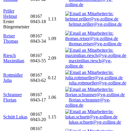
zolling.de
Priller
Helmut
08167
1.13
Erster
6943-18
helmut.priller@vg-zolling.de
Bürgermeister
Reiser
08167
1.09
Thomas
6943-34
thomas.reiser@vg-zolling.de
Riesch
08167
2.09
Maximilian
6943-55
maximilian.riesch@vg-
zolling.de
Rottmüller
08167
0.12
Julia
6943-62
julia.rottmueller@vg-zolling.de
Schranner
08167
1.06
Florian
6943-17
florian.schranner@vg-
zolling.de
08167
Schütt Lukas
1.15
6943-20
lukas.schuett@vg-zolling.de
08167