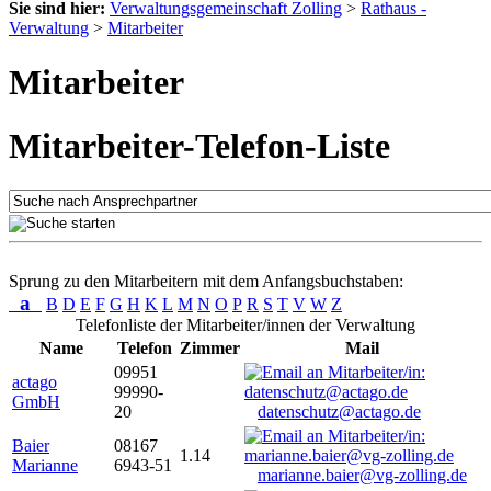
Sie sind hier:
Verwaltungsgemeinschaft Zolling
>
Rathaus -
Verwaltung
>
Mitarbeiter
Mitarbeiter
Mitarbeiter-Telefon-Liste
Sprung zu den Mitarbeitern mit dem Anfangsbuchstaben:
a
B
D
E
F
G
H
K
L
M
N
O
P
R
S
T
V
W
Z
Telefonliste der Mitarbeiter/innen der Verwaltung
Name
Telefon
Zimmer
Mail
09951
actago
99990-
GmbH
20
datenschutz@actago.de
Baier
08167
1.14
Marianne
6943-51
marianne.baier@vg-zolling.de