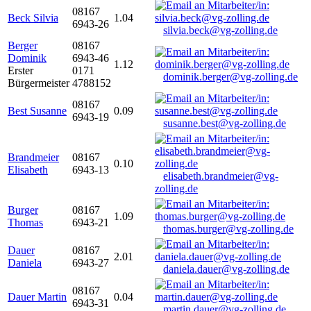
08167
Beck Silvia
1.04
6943-26
silvia.beck@vg-zolling.de
Berger
08167
Dominik
6943-46
1.12
Erster
0171
dominik.berger@vg-zolling.de
Bürgermeister
4788152
08167
Best Susanne
0.09
6943-19
susanne.best@vg-zolling.de
Brandmeier
08167
0.10
Elisabeth
6943-13
elisabeth.brandmeier@vg-
zolling.de
Burger
08167
1.09
Thomas
6943-21
thomas.burger@vg-zolling.de
Dauer
08167
2.01
Daniela
6943-27
daniela.dauer@vg-zolling.de
08167
Dauer Martin
0.04
6943-31
martin.dauer@vg-zolling.de