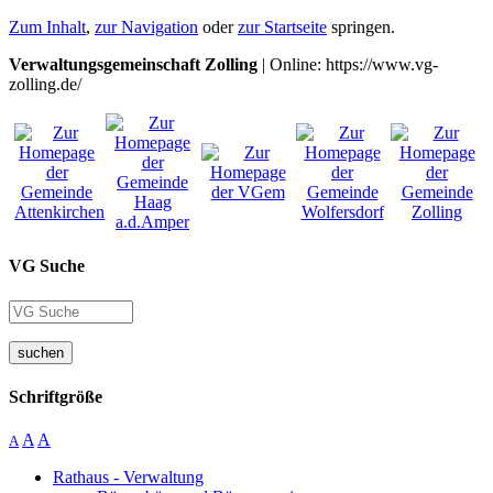
Zum Inhalt
,
zur Navigation
oder
zur Startseite
springen.
Verwaltungsgemeinschaft Zolling
| Online: https://www.vg-
zolling.de/
VG Suche
suchen
Schriftgröße
A
A
A
Rathaus - Verwaltung