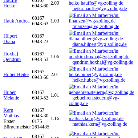
Hauffe
08167
2.09
Heiko
6943-60
heiko.hauffe@vg-zolling.de
08167
Hauk Andrea
1.03
6943-63
finanzen@vg-zolling.de
Hilpert
08167
Diana
6943-23
diana.hilpert@vg-zolling.de
Hoxhaj
08167
1.06
Qendrim
6943-53
qendrim.hoxhaj@vg-zolling.de
08167
Huber Heike
2.01
6943-66
heike.huber@vg-zolling.de
Huber
08167
1.01
Melanie
6943-52
gebuehren.steuern@vg-
zolling.de
Kern
08167
Mathias
6943-30
1.16
Erster
0175
mathias.kern@vg-zolling.de
Bürgermeister
2614485
08167