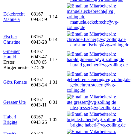
Eckebrecht
08167
1.14
Manuela
6943-59
manuela.eckebrecht@vg-
zolling.de
Fischer
08167
0.14
Christine
6943-28
christine.fischer@vg-zolling.de
Gmeiner
08167
Harald
6943-47
1.17
Erster
0170 65
harald.gmeiner@vg-zolling.de
Bürgermeister
72 528
08167
Götz Renate
1.01
6943-24
gebuehren.steuern@vg-
zolling.de
08167
Gresser Ute
0.01
6943-11
ute.gresser@vg-zolling.de
Haberl
08167
1.05
Brigitte
6943-25
brigitte.haberl@vg-zolling.de