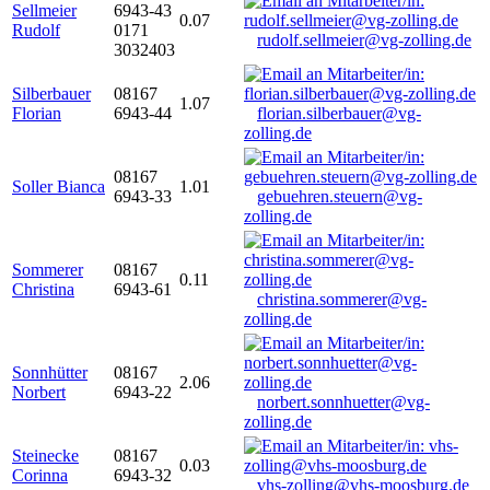
Sellmeier
6943-43
0.07
Rudolf
0171
rudolf.sellmeier@vg-zolling.de
3032403
Silberbauer
08167
1.07
Florian
6943-44
florian.silberbauer@vg-
zolling.de
08167
Soller Bianca
1.01
6943-33
gebuehren.steuern@vg-
zolling.de
Sommerer
08167
0.11
Christina
6943-61
christina.sommerer@vg-
zolling.de
Sonnhütter
08167
2.06
Norbert
6943-22
norbert.sonnhuetter@vg-
zolling.de
Steinecke
08167
0.03
Corinna
6943-32
vhs-zolling@vhs-moosburg.de