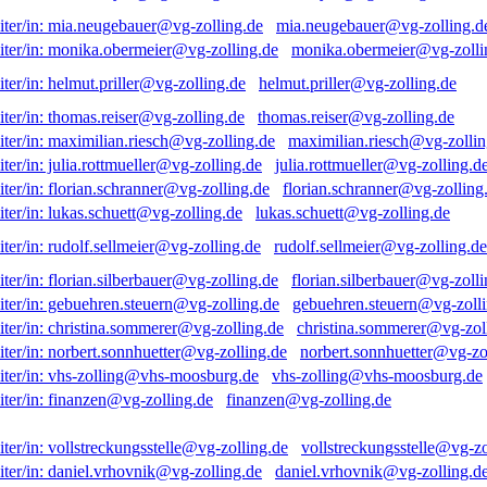
mia.neugebauer@vg-zolling.d
monika.obermeier@vg-zolli
helmut.priller@vg-zolling.de
thomas.reiser@vg-zolling.de
maximilian.riesch@vg-zollin
julia.rottmueller@vg-zolling.d
florian.schranner@vg-zolling
lukas.schuett@vg-zolling.de
rudolf.sellmeier@vg-zolling.de
florian.silberbauer@vg-zolli
gebuehren.steuern@vg-zolli
christina.sommerer@vg-zol
norbert.sonnhuetter@vg-zo
vhs-zolling@vhs-moosburg.de
finanzen@vg-zolling.de
vollstreckungsstelle@vg-zo
daniel.vrhovnik@vg-zolling.d