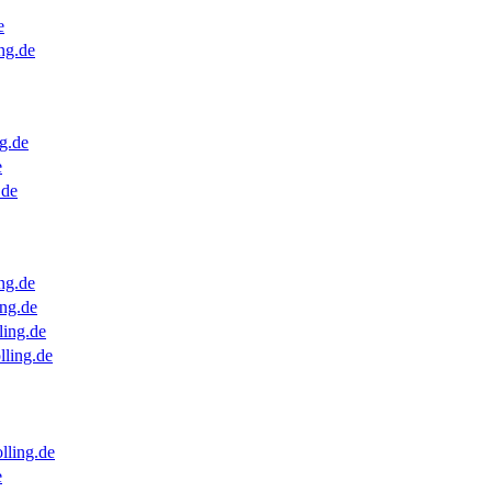
e
ng.de
g.de
e
.de
ng.de
ng.de
ling.de
lling.de
lling.de
e