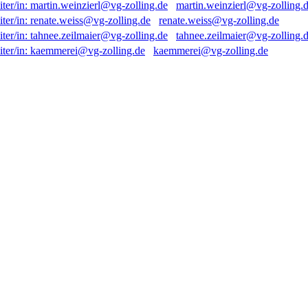
martin.weinzierl@vg-zolling.
renate.weiss@vg-zolling.de
tahnee.zeilmaier@vg-zolling.
kaemmerei@vg-zolling.de