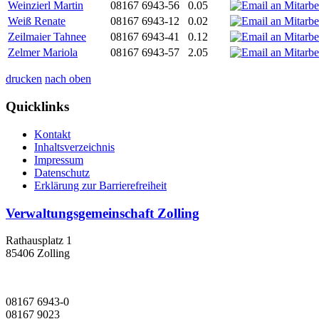
Weinzierl Martin
08167 6943-56
0.05
Weiß Renate
08167 6943-12
0.02
Zeilmaier Tahnee
08167 6943-41
0.12
Zelmer Mariola
08167 6943-57
2.05
drucken
nach oben
Quicklinks
Kontakt
Inhaltsverzeichnis
Impressum
Datenschutz
Erklärung zur Barrierefreiheit
Verwaltungsgemeinschaft Zolling
Rathausplatz 1
85406 Zolling
08167 6943-0
08167 9023