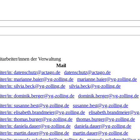
itarbeiter/innen der Verwaltung
Mail
datenschutz@actago.de
marianne.baier@vg-zolling.de
silvia.beck@vg-zolling.de
dominik.berger@vg-zolling.de
susanne.best@vg-zolling.de
elisabeth.brandmeier@vg-
thomas.burger@vg-zolling.de
daniela.dauer@vg-zolling.de
martin.dauer@vg-zolling.de
manuela.eckebrecht@vg-zo