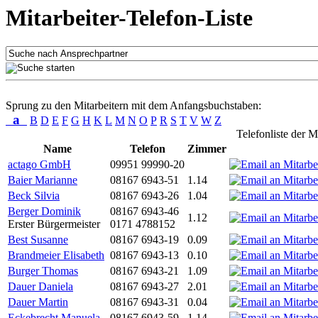
Mitarbeiter-Telefon-Liste
Sprung zu den Mitarbeitern mit dem Anfangsbuchstaben:
a
B
D
E
F
G
H
K
L
M
N
O
P
R
S
T
V
W
Z
Telefonliste der M
Name
Telefon
Zimmer
actago GmbH
09951 99990-20
Baier Marianne
08167 6943-51
1.14
Beck Silvia
08167 6943-26
1.04
Berger Dominik
08167 6943-46
1.12
Erster Bürgermeister
0171 4788152
Best Susanne
08167 6943-19
0.09
Brandmeier Elisabeth
08167 6943-13
0.10
Burger Thomas
08167 6943-21
1.09
Dauer Daniela
08167 6943-27
2.01
Dauer Martin
08167 6943-31
0.04
Eckebrecht Manuela
08167 6943-59
1.14