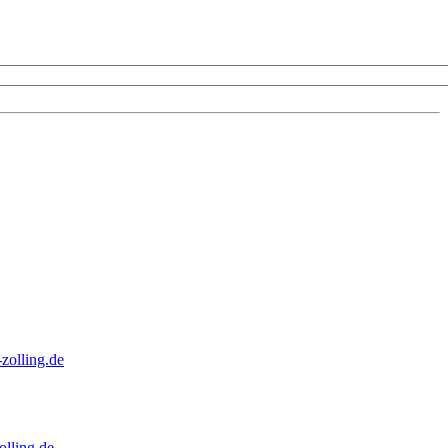
zolling.de
lling.de