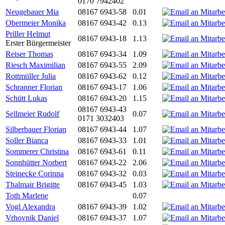
0170 7942402
Neugebauer Mia
08167 6943-58
0.01
Obermeier Monika
08167 6943-42
0.13
Priller Helmut
08167 6943-18
1.13
Erster Bürgermeister
Reiser Thomas
08167 6943-34
1.09
Riesch Maximilian
08167 6943-55
2.09
Rottmüller Julia
08167 6943-62
0.12
Schranner Florian
08167 6943-17
1.06
Schütt Lukas
08167 6943-20
1.15
08167 6943-43
Sellmeier Rudolf
0.07
0171 3032403
Silberbauer Florian
08167 6943-44
1.07
Soller Bianca
08167 6943-33
1.01
Sommerer Christina
08167 6943-61
0.11
Sonnhütter Norbert
08167 6943-22
2.06
Steinecke Corinna
08167 6943-32
0.03
Thalmair Brigitte
08167 6943-45
1.03
Toth Marlene
0.07
Vogl Alexandra
08167 6943-39
1.02
Vrhovnik Daniel
08167 6943-37
1.07