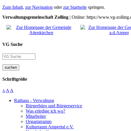
Zum Inhalt
,
zur Navigation
oder
zur Startseite
springen.
Verwaltungsgemeinschaft Zolling
| Online: https://www.vg-zolling.
VG Suche
suchen
Schriftgröße
A
A
A
Rathaus - Verwaltung
Bürgerbüro und Bürgerservice
Was erledige ich wo?
Mitarbeiter
Organigramm
Kulturraum Ampertal e.V.