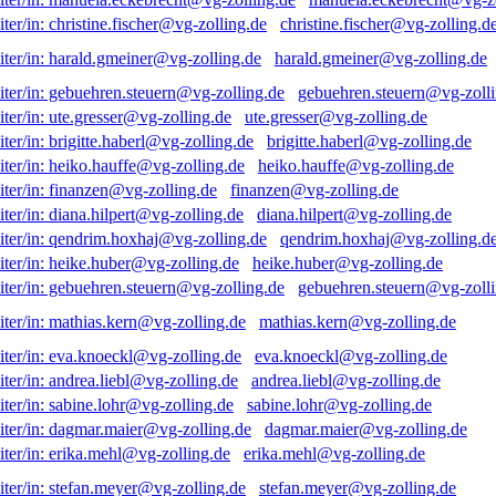
christine.fischer@vg-zolling.d
harald.gmeiner@vg-zolling.de
gebuehren.steuern@vg-zolli
ute.gresser@vg-zolling.de
brigitte.haberl@vg-zolling.de
heiko.hauffe@vg-zolling.de
finanzen@vg-zolling.de
diana.hilpert@vg-zolling.de
qendrim.hoxhaj@vg-zolling.d
heike.huber@vg-zolling.de
gebuehren.steuern@vg-zolli
mathias.kern@vg-zolling.de
eva.knoeckl@vg-zolling.de
andrea.liebl@vg-zolling.de
sabine.lohr@vg-zolling.de
dagmar.maier@vg-zolling.de
erika.mehl@vg-zolling.de
stefan.meyer@vg-zolling.de