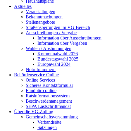
Haushaltspläne
Aktuelles
Veranstaltungen
Bekanntmachungen
Stellenangebote
Straßensperrungen im VG-Bereich
Ausschreibungen / Vergabe
Information über Ausschreibungen
Information über Vergaben
Wahlen / Abstimmungen
Kommunalwahl 2026
Bundestagswahl 2025
Europawahl 2024
Notrufnummern
Behördenservice Online
Online Services
Sicheres Kontaktformular
Fundbüro online
Ratsinformationssystem
Beschwerdemanagement
SEPA Lastschriftmandat
Über die VG-Zolling
Gemeinschaftsversammlung
Verbandsräte
Satzungen