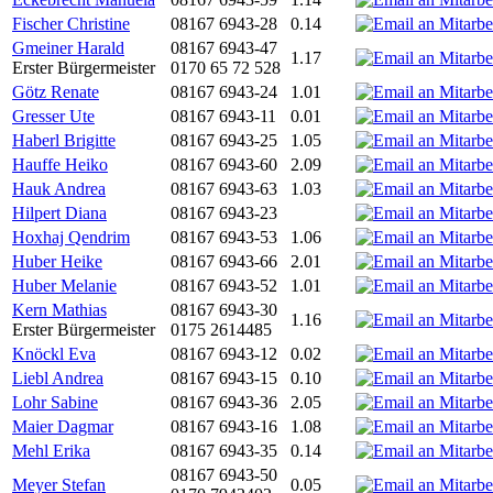
Fischer Christine
08167 6943-28
0.14
Gmeiner Harald
08167 6943-47
1.17
Erster Bürgermeister
0170 65 72 528
Götz Renate
08167 6943-24
1.01
Gresser Ute
08167 6943-11
0.01
Haberl Brigitte
08167 6943-25
1.05
Hauffe Heiko
08167 6943-60
2.09
Hauk Andrea
08167 6943-63
1.03
Hilpert Diana
08167 6943-23
Hoxhaj Qendrim
08167 6943-53
1.06
Huber Heike
08167 6943-66
2.01
Huber Melanie
08167 6943-52
1.01
Kern Mathias
08167 6943-30
1.16
Erster Bürgermeister
0175 2614485
Knöckl Eva
08167 6943-12
0.02
Liebl Andrea
08167 6943-15
0.10
Lohr Sabine
08167 6943-36
2.05
Maier Dagmar
08167 6943-16
1.08
Mehl Erika
08167 6943-35
0.14
08167 6943-50
Meyer Stefan
0.05