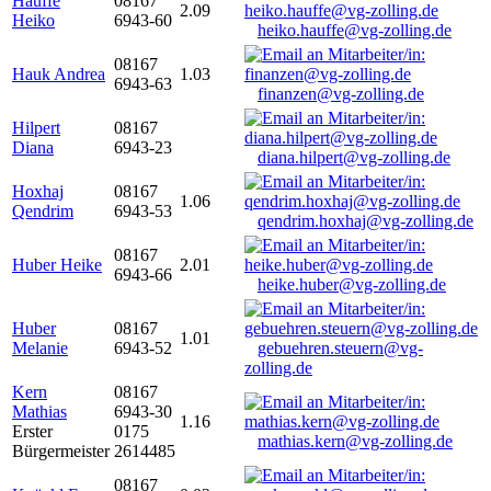
Hauffe
08167
2.09
Heiko
6943-60
heiko.hauffe@vg-zolling.de
08167
Hauk Andrea
1.03
6943-63
finanzen@vg-zolling.de
Hilpert
08167
Diana
6943-23
diana.hilpert@vg-zolling.de
Hoxhaj
08167
1.06
Qendrim
6943-53
qendrim.hoxhaj@vg-zolling.de
08167
Huber Heike
2.01
6943-66
heike.huber@vg-zolling.de
Huber
08167
1.01
Melanie
6943-52
gebuehren.steuern@vg-
zolling.de
Kern
08167
Mathias
6943-30
1.16
Erster
0175
mathias.kern@vg-zolling.de
Bürgermeister
2614485
08167