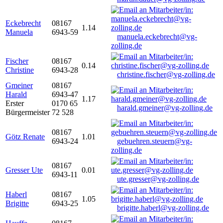
Eckebrecht
08167
1.14
Manuela
6943-59
manuela.eckebrecht@vg-
zolling.de
Fischer
08167
0.14
Christine
6943-28
christine.fischer@vg-zolling.de
Gmeiner
08167
Harald
6943-47
1.17
Erster
0170 65
harald.gmeiner@vg-zolling.de
Bürgermeister
72 528
08167
Götz Renate
1.01
6943-24
gebuehren.steuern@vg-
zolling.de
08167
Gresser Ute
0.01
6943-11
ute.gresser@vg-zolling.de
Haberl
08167
1.05
Brigitte
6943-25
brigitte.haberl@vg-zolling.de