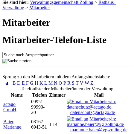
Sie sind hier:
Verwaltungsgemeinschaft Zolling
>
Rathaus -
Verwaltung
>
Mitarbeiter
Mitarbeiter
Mitarbeiter-Telefon-Liste
Sprung zu den Mitarbeitern mit dem Anfangsbuchstaben:
a
B
D
E
F
G
H
K
L
M
N
O
P
R
S
T
V
W
Z
Telefonliste der Mitarbeiter/innen der Verwaltung
Name
Telefon
Zimmer
Mail
09951
actago
99990-
GmbH
20
datenschutz@actago.de
Baier
08167
1.14
Marianne
6943-51
marianne.baier@vg-zolling.de