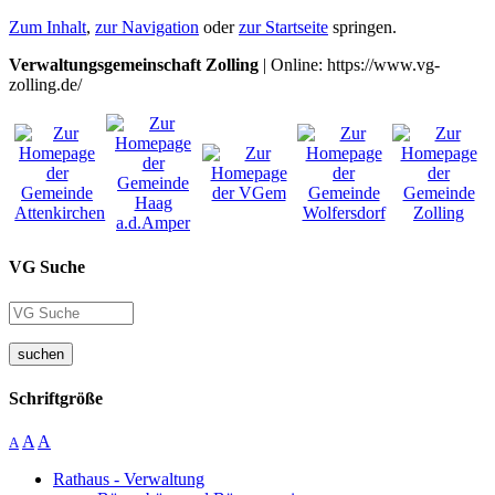
Zum Inhalt
,
zur Navigation
oder
zur Startseite
springen.
Verwaltungsgemeinschaft Zolling
| Online: https://www.vg-
zolling.de/
VG Suche
suchen
Schriftgröße
A
A
A
Rathaus - Verwaltung