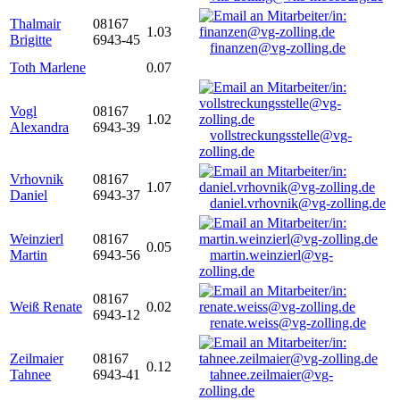
Thalmair
08167
1.03
Brigitte
6943-45
finanzen@vg-zolling.de
Toth Marlene
0.07
Vogl
08167
1.02
Alexandra
6943-39
vollstreckungsstelle@vg-
zolling.de
Vrhovnik
08167
1.07
Daniel
6943-37
daniel.vrhovnik@vg-zolling.de
Weinzierl
08167
0.05
Martin
6943-56
martin.weinzierl@vg-
zolling.de
08167
Weiß Renate
0.02
6943-12
renate.weiss@vg-zolling.de
Zeilmaier
08167
0.12
Tahnee
6943-41
tahnee.zeilmaier@vg-
zolling.de