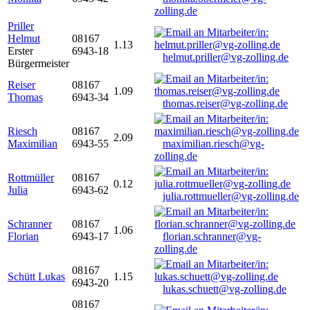
zolling.de
Priller
Helmut
08167
1.13
Erster
6943-18
helmut.priller@vg-zolling.de
Bürgermeister
Reiser
08167
1.09
Thomas
6943-34
thomas.reiser@vg-zolling.de
Riesch
08167
2.09
Maximilian
6943-55
maximilian.riesch@vg-
zolling.de
Rottmüller
08167
0.12
Julia
6943-62
julia.rottmueller@vg-zolling.de
Schranner
08167
1.06
Florian
6943-17
florian.schranner@vg-
zolling.de
08167
Schütt Lukas
1.15
6943-20
lukas.schuett@vg-zolling.de
08167