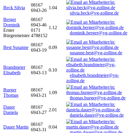
08167
Beck Silvia
1.04
6943-26
silvia.beck@vg-zolling.de
Berger
08167
Dominik
6943-46
1.12
Erster
0171
dominik.berger@vg-zolling.de
Bürgermeister
4788152
08167
Best Susanne
0.09
6943-19
susanne.best@vg-zolling.de
Brandmeier
08167
0.10
Elisabeth
6943-13
elisabeth.brandmeier@vg-
zolling.de
Burger
08167
1.09
Thomas
6943-21
thomas.burger@vg-zolling.de
Dauer
08167
2.01
Daniela
6943-27
daniela.dauer@vg-zolling.de
08167
Dauer Martin
0.04
6943-31
martin.dauer@vg-zolling.de