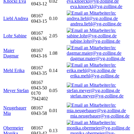
Knöckl Eva
0.02
6943-12
eva.knoeckl@vg-zolling.de
08167
Liebl Andrea
0.10
6943-15
andrea.liebl@vg-zolling.de
08167
Lohr Sabine
2.05
6943-36
sabine.lohr@vg-zolling.de
Maier
08167
1.08
Dagmar
6943-16
dagmar.maier@vg-zolling.de
08167
Mehl Erika
0.14
6943-35
erika.mehl@vg-zolling.de
08167
6943-50
Meyer Stefan
0.05
0170
stefan.meyer@vg-zolling.de
7942402
Neugebauer
08167
0.01
Mia
6943-58
mia.neugebauer@vg-zolling.de
Obermeier
08167
0.13
Monika
6943-42
monika.obermeier@vg-