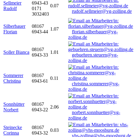
Sellmeier
6943-43
0.07
Rudolf
0171
rudolf.sellmeier@vg-zolling.de
3032403
Silberbauer
08167
1.07
Florian
6943-44
florian.silberbauer@vg-
zolling.de
08167
Soller Bianca
1.01
6943-33
gebuehren.steuern@vg-
zolling.de
Sommerer
08167
0.11
Christina
6943-61
christina.sommerer@vg-
zolling.de
Sonnhütter
08167
2.06
Norbert
6943-22
norbert.sonnhuetter@vg-
zolling.de
Steinecke
08167
0.03
Corinna
6943-32
vhs-zolling@vhs-moosburg.de