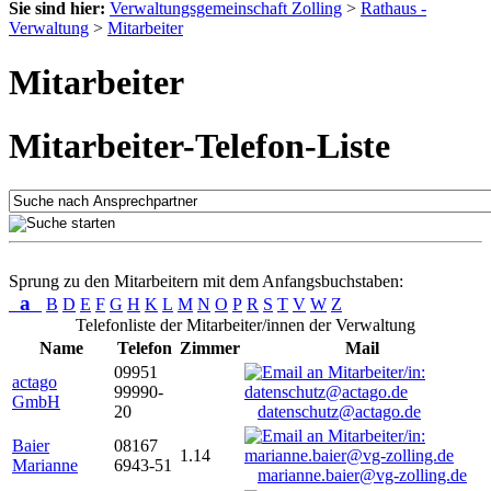
Sie sind hier:
Verwaltungsgemeinschaft Zolling
>
Rathaus -
Verwaltung
>
Mitarbeiter
Mitarbeiter
Mitarbeiter-Telefon-Liste
Sprung zu den Mitarbeitern mit dem Anfangsbuchstaben:
a
B
D
E
F
G
H
K
L
M
N
O
P
R
S
T
V
W
Z
Telefonliste der Mitarbeiter/innen der Verwaltung
Name
Telefon
Zimmer
Mail
09951
actago
99990-
GmbH
20
datenschutz@actago.de
Baier
08167
1.14
Marianne
6943-51
marianne.baier@vg-zolling.de