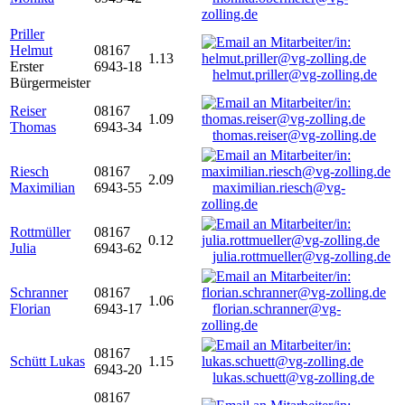
zolling.de
Priller
Helmut
08167
1.13
Erster
6943-18
helmut.priller@vg-zolling.de
Bürgermeister
Reiser
08167
1.09
Thomas
6943-34
thomas.reiser@vg-zolling.de
Riesch
08167
2.09
Maximilian
6943-55
maximilian.riesch@vg-
zolling.de
Rottmüller
08167
0.12
Julia
6943-62
julia.rottmueller@vg-zolling.de
Schranner
08167
1.06
Florian
6943-17
florian.schranner@vg-
zolling.de
08167
Schütt Lukas
1.15
6943-20
lukas.schuett@vg-zolling.de
08167