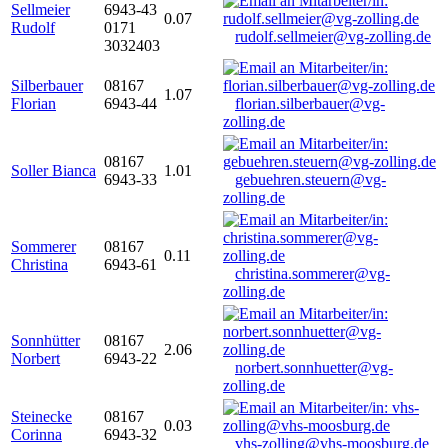
Sellmeier
6943-43
0.07
Rudolf
0171
rudolf.sellmeier@vg-zolling.de
3032403
Silberbauer
08167
1.07
Florian
6943-44
florian.silberbauer@vg-
zolling.de
08167
Soller Bianca
1.01
6943-33
gebuehren.steuern@vg-
zolling.de
Sommerer
08167
0.11
Christina
6943-61
christina.sommerer@vg-
zolling.de
Sonnhütter
08167
2.06
Norbert
6943-22
norbert.sonnhuetter@vg-
zolling.de
Steinecke
08167
0.03
Corinna
6943-32
vhs-zolling@vhs-moosburg.de