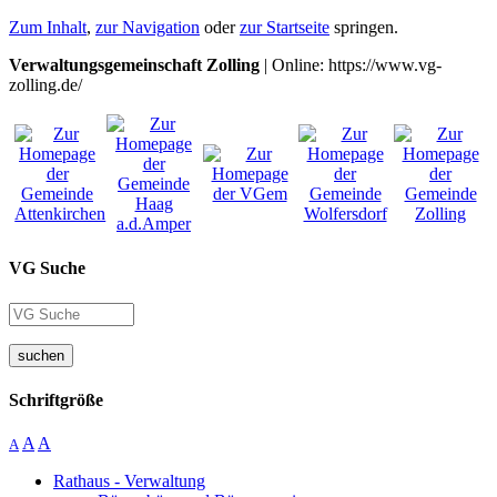
Zum Inhalt
,
zur Navigation
oder
zur Startseite
springen.
Verwaltungsgemeinschaft Zolling
| Online: https://www.vg-
zolling.de/
VG Suche
suchen
Schriftgröße
A
A
A
Rathaus - Verwaltung