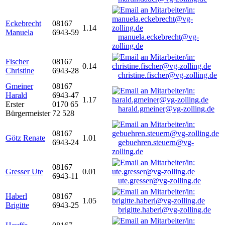
Eckebrecht
08167
1.14
Manuela
6943-59
manuela.eckebrecht@vg-
zolling.de
Fischer
08167
0.14
Christine
6943-28
christine.fischer@vg-zolling.de
Gmeiner
08167
Harald
6943-47
1.17
Erster
0170 65
harald.gmeiner@vg-zolling.de
Bürgermeister
72 528
08167
Götz Renate
1.01
6943-24
gebuehren.steuern@vg-
zolling.de
08167
Gresser Ute
0.01
6943-11
ute.gresser@vg-zolling.de
Haberl
08167
1.05
Brigitte
6943-25
brigitte.haberl@vg-zolling.de