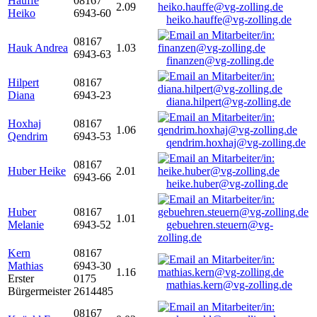
Hauffe
08167
2.09
Heiko
6943-60
heiko.hauffe@vg-zolling.de
08167
Hauk Andrea
1.03
6943-63
finanzen@vg-zolling.de
Hilpert
08167
Diana
6943-23
diana.hilpert@vg-zolling.de
Hoxhaj
08167
1.06
Qendrim
6943-53
qendrim.hoxhaj@vg-zolling.de
08167
Huber Heike
2.01
6943-66
heike.huber@vg-zolling.de
Huber
08167
1.01
Melanie
6943-52
gebuehren.steuern@vg-
zolling.de
Kern
08167
Mathias
6943-30
1.16
Erster
0175
mathias.kern@vg-zolling.de
Bürgermeister
2614485
08167