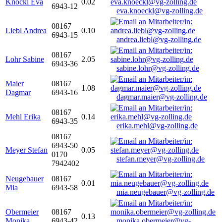
Knöckl Eva
0.02
6943-12
eva.knoeckl@vg-zolling.de
08167
Liebl Andrea
0.10
6943-15
andrea.liebl@vg-zolling.de
08167
Lohr Sabine
2.05
6943-36
sabine.lohr@vg-zolling.de
Maier
08167
1.08
Dagmar
6943-16
dagmar.maier@vg-zolling.de
08167
Mehl Erika
0.14
6943-35
erika.mehl@vg-zolling.de
08167
6943-50
Meyer Stefan
0.05
0170
stefan.meyer@vg-zolling.de
7942402
Neugebauer
08167
0.01
Mia
6943-58
mia.neugebauer@vg-zolling.de
Obermeier
08167
0.13
Monika
6943-42
monika.obermeier@vg-