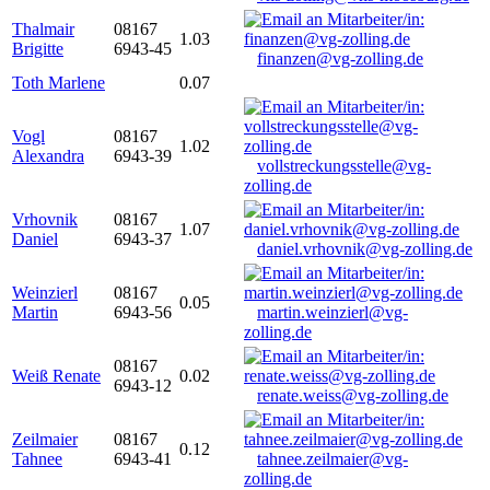
Thalmair
08167
1.03
Brigitte
6943-45
finanzen@vg-zolling.de
Toth Marlene
0.07
Vogl
08167
1.02
Alexandra
6943-39
vollstreckungsstelle@vg-
zolling.de
Vrhovnik
08167
1.07
Daniel
6943-37
daniel.vrhovnik@vg-zolling.de
Weinzierl
08167
0.05
Martin
6943-56
martin.weinzierl@vg-
zolling.de
08167
Weiß Renate
0.02
6943-12
renate.weiss@vg-zolling.de
Zeilmaier
08167
0.12
Tahnee
6943-41
tahnee.zeilmaier@vg-
zolling.de