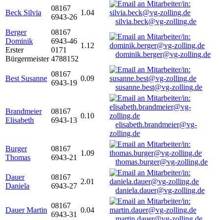
08167
Beck Silvia
1.04
6943-26
silvia.beck@vg-zolling.de
Berger
08167
Dominik
6943-46
1.12
Erster
0171
dominik.berger@vg-zolling.de
Bürgermeister
4788152
08167
Best Susanne
0.09
6943-19
susanne.best@vg-zolling.de
Brandmeier
08167
0.10
Elisabeth
6943-13
elisabeth.brandmeier@vg-
zolling.de
Burger
08167
1.09
Thomas
6943-21
thomas.burger@vg-zolling.de
Dauer
08167
2.01
Daniela
6943-27
daniela.dauer@vg-zolling.de
08167
Dauer Martin
0.04
6943-31
martin.dauer@vg-zolling.de