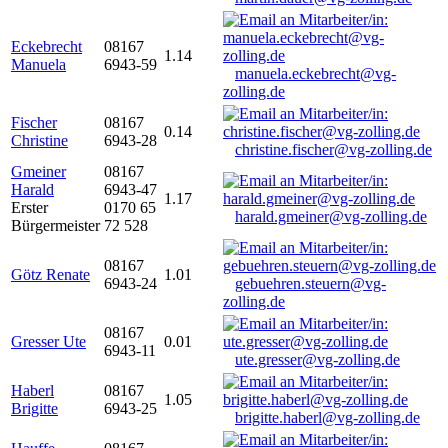
Eckebrecht
08167
1.14
Manuela
6943-59
manuela.eckebrecht@vg-
zolling.de
Fischer
08167
0.14
Christine
6943-28
christine.fischer@vg-zolling.de
Gmeiner
08167
Harald
6943-47
1.17
Erster
0170 65
harald.gmeiner@vg-zolling.de
Bürgermeister
72 528
08167
Götz Renate
1.01
6943-24
gebuehren.steuern@vg-
zolling.de
08167
Gresser Ute
0.01
6943-11
ute.gresser@vg-zolling.de
Haberl
08167
1.05
Brigitte
6943-25
brigitte.haberl@vg-zolling.de