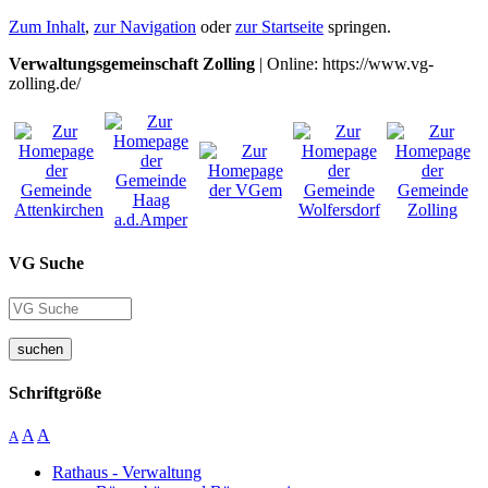
Zum Inhalt
,
zur Navigation
oder
zur Startseite
springen.
Verwaltungsgemeinschaft Zolling
| Online: https://www.vg-
zolling.de/
VG Suche
suchen
Schriftgröße
A
A
A
Rathaus - Verwaltung