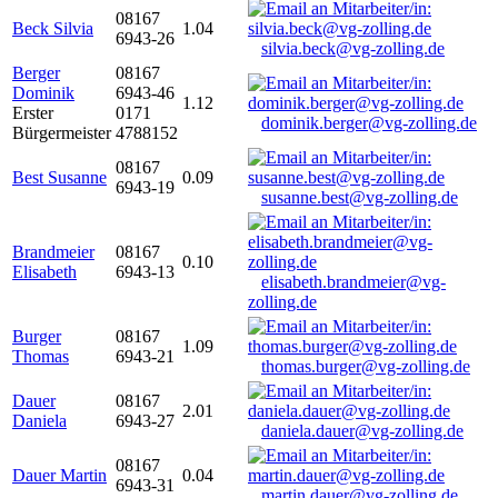
08167
Beck Silvia
1.04
6943-26
silvia.beck@vg-zolling.de
Berger
08167
Dominik
6943-46
1.12
Erster
0171
dominik.berger@vg-zolling.de
Bürgermeister
4788152
08167
Best Susanne
0.09
6943-19
susanne.best@vg-zolling.de
Brandmeier
08167
0.10
Elisabeth
6943-13
elisabeth.brandmeier@vg-
zolling.de
Burger
08167
1.09
Thomas
6943-21
thomas.burger@vg-zolling.de
Dauer
08167
2.01
Daniela
6943-27
daniela.dauer@vg-zolling.de
08167
Dauer Martin
0.04
6943-31
martin.dauer@vg-zolling.de