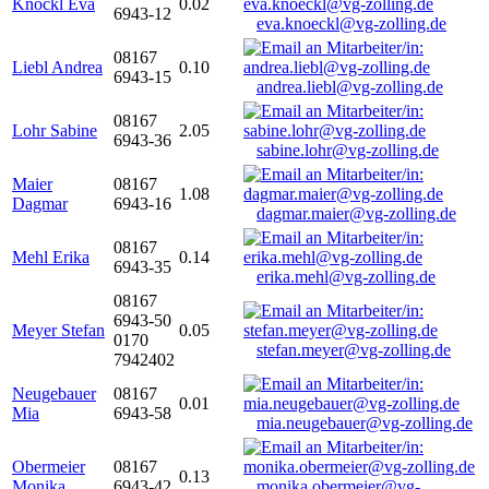
Knöckl Eva
0.02
6943-12
eva.knoeckl@vg-zolling.de
08167
Liebl Andrea
0.10
6943-15
andrea.liebl@vg-zolling.de
08167
Lohr Sabine
2.05
6943-36
sabine.lohr@vg-zolling.de
Maier
08167
1.08
Dagmar
6943-16
dagmar.maier@vg-zolling.de
08167
Mehl Erika
0.14
6943-35
erika.mehl@vg-zolling.de
08167
6943-50
Meyer Stefan
0.05
0170
stefan.meyer@vg-zolling.de
7942402
Neugebauer
08167
0.01
Mia
6943-58
mia.neugebauer@vg-zolling.de
Obermeier
08167
0.13
Monika
6943-42
monika.obermeier@vg-