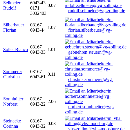
Sellmeier
6943-43
0.07
Rudolf
0171
rudolf.sellmeier@vg-zolling.de
3032403
Silberbauer
08167
1.07
Florian
6943-44
florian.silberbauer@vg-
zolling.de
08167
Soller Bianca
1.01
6943-33
gebuehren.steuern@vg-
zolling.de
Sommerer
08167
0.11
Christina
6943-61
christina.sommerer@vg-
zolling.de
Sonnhütter
08167
2.06
Norbert
6943-22
norbert.sonnhuetter@vg-
zolling.de
Steinecke
08167
0.03
Corinna
6943-32
vhs-zolling@vhs-moosburg.de