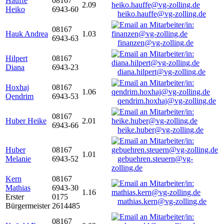
Hauffe
08167
2.09
Heiko
6943-60
heiko.hauffe@vg-zolling.de
08167
Hauk Andrea
1.03
6943-63
finanzen@vg-zolling.de
Hilpert
08167
Diana
6943-23
diana.hilpert@vg-zolling.de
Hoxhaj
08167
1.06
Qendrim
6943-53
qendrim.hoxhaj@vg-zolling.de
08167
Huber Heike
2.01
6943-66
heike.huber@vg-zolling.de
Huber
08167
1.01
Melanie
6943-52
gebuehren.steuern@vg-
zolling.de
Kern
08167
Mathias
6943-30
1.16
Erster
0175
mathias.kern@vg-zolling.de
Bürgermeister
2614485
08167