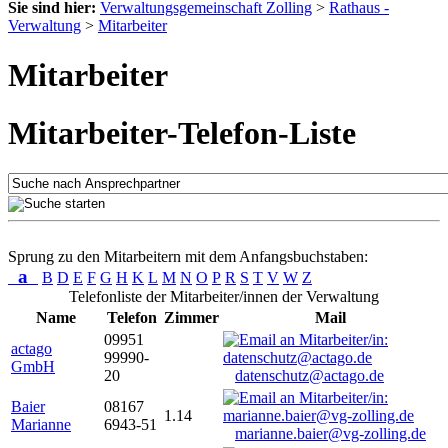
Sie sind hier:
Verwaltungsgemeinschaft Zolling
>
Rathaus -
Verwaltung
>
Mitarbeiter
Mitarbeiter
Mitarbeiter-Telefon-Liste
Sprung zu den Mitarbeitern mit dem Anfangsbuchstaben:
a
B
D
E
F
G
H
K
L
M
N
O
P
R
S
T
V
W
Z
Telefonliste der Mitarbeiter/innen der Verwaltung
Name
Telefon
Zimmer
Mail
09951
actago
99990-
GmbH
20
datenschutz@actago.de
Baier
08167
1.14
Marianne
6943-51
marianne.baier@vg-zolling.de