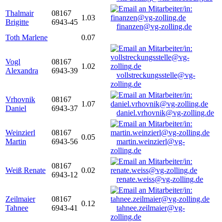
Thalmair
08167
1.03
Brigitte
6943-45
finanzen@vg-zolling.de
Toth Marlene
0.07
Vogl
08167
1.02
Alexandra
6943-39
vollstreckungsstelle@vg-
zolling.de
Vrhovnik
08167
1.07
Daniel
6943-37
daniel.vrhovnik@vg-zolling.de
Weinzierl
08167
0.05
Martin
6943-56
martin.weinzierl@vg-
zolling.de
08167
Weiß Renate
0.02
6943-12
renate.weiss@vg-zolling.de
Zeilmaier
08167
0.12
Tahnee
6943-41
tahnee.zeilmaier@vg-
zolling.de