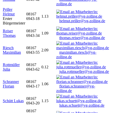
zolling.de
Priller
Helmut
08167
1.13
Erster
6943-18
helmut.priller@vg-zolling.de
Bürgermeister
Reiser
08167
1.09
Thomas
6943-34
thomas.reiser@vg-zolling.de
Riesch
08167
2.09
Maximilian
6943-55
maximilian.riesch@vg-
zolling.de
Rottmüller
08167
0.12
Julia
6943-62
julia.rottmueller@vg-zolling.de
Schranner
08167
1.06
Florian
6943-17
florian.schranner@vg-
zolling.de
08167
Schütt Lukas
1.15
6943-20
lukas.schuett@vg-zolling.de
08167