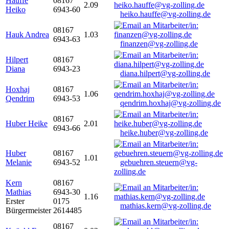
Hauffe
08167
2.09
Heiko
6943-60
heiko.hauffe@vg-zolling.de
08167
Hauk Andrea
1.03
6943-63
finanzen@vg-zolling.de
Hilpert
08167
Diana
6943-23
diana.hilpert@vg-zolling.de
Hoxhaj
08167
1.06
Qendrim
6943-53
qendrim.hoxhaj@vg-zolling.de
08167
Huber Heike
2.01
6943-66
heike.huber@vg-zolling.de
Huber
08167
1.01
Melanie
6943-52
gebuehren.steuern@vg-
zolling.de
Kern
08167
Mathias
6943-30
1.16
Erster
0175
mathias.kern@vg-zolling.de
Bürgermeister
2614485
08167