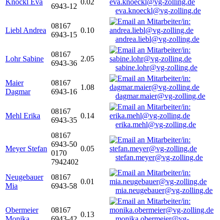
Knöckl Eva
0.02
6943-12
eva.knoeckl@vg-zolling.de
08167
Liebl Andrea
0.10
6943-15
andrea.liebl@vg-zolling.de
08167
Lohr Sabine
2.05
6943-36
sabine.lohr@vg-zolling.de
Maier
08167
1.08
Dagmar
6943-16
dagmar.maier@vg-zolling.de
08167
Mehl Erika
0.14
6943-35
erika.mehl@vg-zolling.de
08167
6943-50
Meyer Stefan
0.05
0170
stefan.meyer@vg-zolling.de
7942402
Neugebauer
08167
0.01
Mia
6943-58
mia.neugebauer@vg-zolling.de
Obermeier
08167
0.13
Monika
6943-42
monika.obermeier@vg-