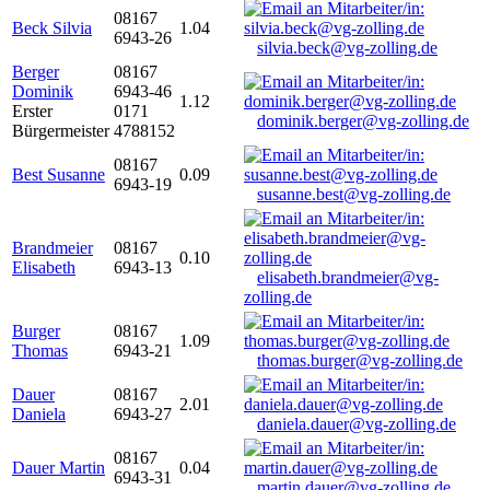
08167
Beck Silvia
1.04
6943-26
silvia.beck@vg-zolling.de
Berger
08167
Dominik
6943-46
1.12
Erster
0171
dominik.berger@vg-zolling.de
Bürgermeister
4788152
08167
Best Susanne
0.09
6943-19
susanne.best@vg-zolling.de
Brandmeier
08167
0.10
Elisabeth
6943-13
elisabeth.brandmeier@vg-
zolling.de
Burger
08167
1.09
Thomas
6943-21
thomas.burger@vg-zolling.de
Dauer
08167
2.01
Daniela
6943-27
daniela.dauer@vg-zolling.de
08167
Dauer Martin
0.04
6943-31
martin.dauer@vg-zolling.de