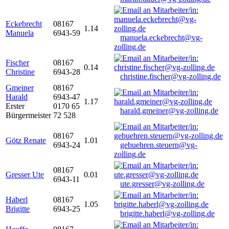
Eckebrecht
08167
1.14
Manuela
6943-59
manuela.eckebrecht@vg-
zolling.de
Fischer
08167
0.14
Christine
6943-28
christine.fischer@vg-zolling.de
Gmeiner
08167
Harald
6943-47
1.17
Erster
0170 65
harald.gmeiner@vg-zolling.de
Bürgermeister
72 528
08167
Götz Renate
1.01
6943-24
gebuehren.steuern@vg-
zolling.de
08167
Gresser Ute
0.01
6943-11
ute.gresser@vg-zolling.de
Haberl
08167
1.05
Brigitte
6943-25
brigitte.haberl@vg-zolling.de