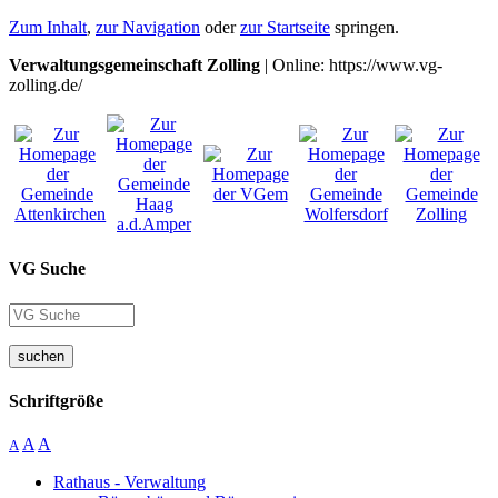
Zum Inhalt
,
zur Navigation
oder
zur Startseite
springen.
Verwaltungsgemeinschaft Zolling
| Online: https://www.vg-
zolling.de/
VG Suche
suchen
Schriftgröße
A
A
A
Rathaus - Verwaltung