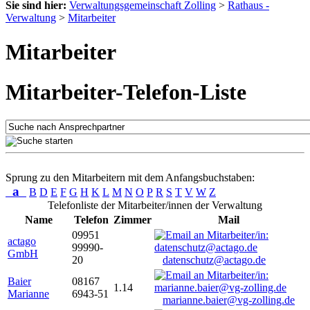
Sie sind hier:
Verwaltungsgemeinschaft Zolling
>
Rathaus -
Verwaltung
>
Mitarbeiter
Mitarbeiter
Mitarbeiter-Telefon-Liste
Sprung zu den Mitarbeitern mit dem Anfangsbuchstaben:
a
B
D
E
F
G
H
K
L
M
N
O
P
R
S
T
V
W
Z
Telefonliste der Mitarbeiter/innen der Verwaltung
Name
Telefon
Zimmer
Mail
09951
actago
99990-
GmbH
20
datenschutz@actago.de
Baier
08167
1.14
Marianne
6943-51
marianne.baier@vg-zolling.de