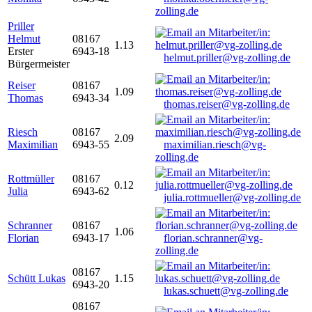
zolling.de
Priller
Helmut
08167
1.13
Erster
6943-18
helmut.priller@vg-zolling.de
Bürgermeister
Reiser
08167
1.09
Thomas
6943-34
thomas.reiser@vg-zolling.de
Riesch
08167
2.09
Maximilian
6943-55
maximilian.riesch@vg-
zolling.de
Rottmüller
08167
0.12
Julia
6943-62
julia.rottmueller@vg-zolling.de
Schranner
08167
1.06
Florian
6943-17
florian.schranner@vg-
zolling.de
08167
Schütt Lukas
1.15
6943-20
lukas.schuett@vg-zolling.de
08167