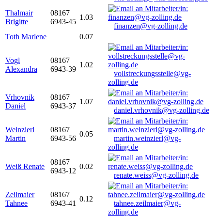
Thalmair
08167
1.03
Brigitte
6943-45
finanzen@vg-zolling.de
Toth Marlene
0.07
Vogl
08167
1.02
Alexandra
6943-39
vollstreckungsstelle@vg-
zolling.de
Vrhovnik
08167
1.07
Daniel
6943-37
daniel.vrhovnik@vg-zolling.de
Weinzierl
08167
0.05
Martin
6943-56
martin.weinzierl@vg-
zolling.de
08167
Weiß Renate
0.02
6943-12
renate.weiss@vg-zolling.de
Zeilmaier
08167
0.12
Tahnee
6943-41
tahnee.zeilmaier@vg-
zolling.de