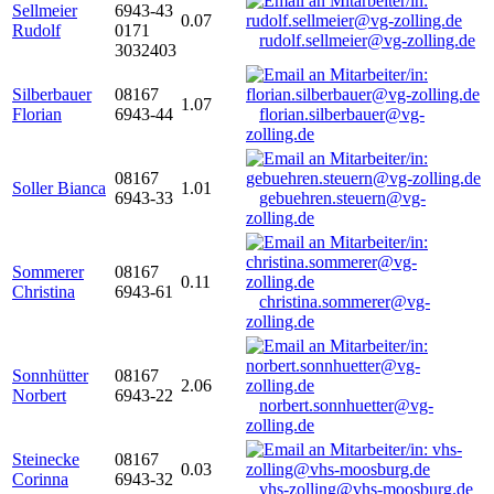
Sellmeier
6943-43
0.07
Rudolf
0171
rudolf.sellmeier@vg-zolling.de
3032403
Silberbauer
08167
1.07
Florian
6943-44
florian.silberbauer@vg-
zolling.de
08167
Soller Bianca
1.01
6943-33
gebuehren.steuern@vg-
zolling.de
Sommerer
08167
0.11
Christina
6943-61
christina.sommerer@vg-
zolling.de
Sonnhütter
08167
2.06
Norbert
6943-22
norbert.sonnhuetter@vg-
zolling.de
Steinecke
08167
0.03
Corinna
6943-32
vhs-zolling@vhs-moosburg.de