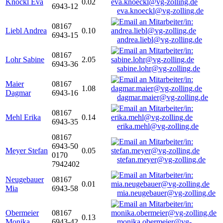
Knöckl Eva
0.02
6943-12
eva.knoeckl@vg-zolling.de
08167
Liebl Andrea
0.10
6943-15
andrea.liebl@vg-zolling.de
08167
Lohr Sabine
2.05
6943-36
sabine.lohr@vg-zolling.de
Maier
08167
1.08
Dagmar
6943-16
dagmar.maier@vg-zolling.de
08167
Mehl Erika
0.14
6943-35
erika.mehl@vg-zolling.de
08167
6943-50
Meyer Stefan
0.05
0170
stefan.meyer@vg-zolling.de
7942402
Neugebauer
08167
0.01
Mia
6943-58
mia.neugebauer@vg-zolling.de
Obermeier
08167
0.13
Monika
6943-42
monika.obermeier@vg-