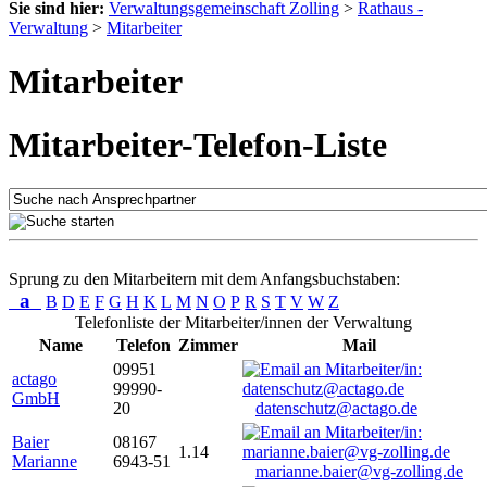
Sie sind hier:
Verwaltungsgemeinschaft Zolling
>
Rathaus -
Verwaltung
>
Mitarbeiter
Mitarbeiter
Mitarbeiter-Telefon-Liste
Sprung zu den Mitarbeitern mit dem Anfangsbuchstaben:
a
B
D
E
F
G
H
K
L
M
N
O
P
R
S
T
V
W
Z
Telefonliste der Mitarbeiter/innen der Verwaltung
Name
Telefon
Zimmer
Mail
09951
actago
99990-
GmbH
20
datenschutz@actago.de
Baier
08167
1.14
Marianne
6943-51
marianne.baier@vg-zolling.de