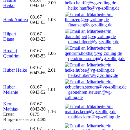
Hauffe
08167
2.09
Heiko
6943-60
heiko.hauffe@vg-zolling.de
08167
Hauk Andrea
1.03
6943-63
finanzen@vg-zolling.de
Hilpert
08167
Diana
6943-23
diana.hilpert@vg-zolling.de
Hoxhaj
08167
1.06
Qendrim
6943-53
qendrim.hoxhaj@vg-zolling.de
08167
Huber Heike
2.01
6943-66
heike.huber@vg-zolling.de
Huber
08167
1.01
Melanie
6943-52
gebuehren.steuern@vg-
zolling.de
Kern
08167
Mathias
6943-30
1.16
Erster
0175
mathias.kern@vg-zolling.de
Bürgermeister
2614485
08167