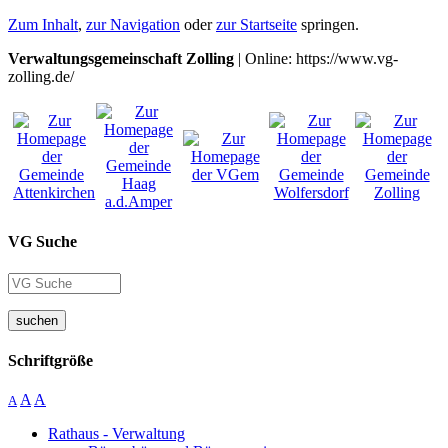
Zum Inhalt
,
zur Navigation
oder
zur Startseite
springen.
Verwaltungsgemeinschaft Zolling
| Online: https://www.vg-
zolling.de/
VG Suche
suchen
Schriftgröße
A
A
A
Rathaus - Verwaltung