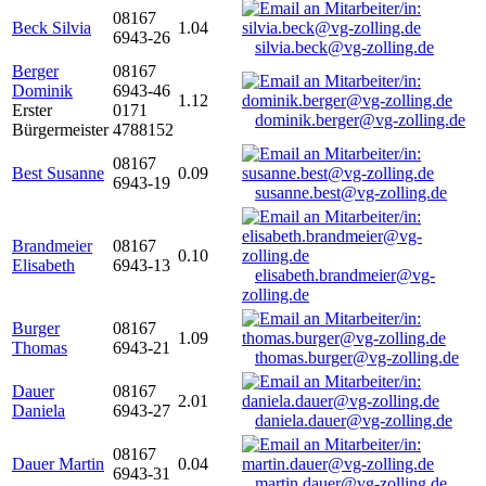
08167
Beck Silvia
1.04
6943-26
silvia.beck@vg-zolling.de
Berger
08167
Dominik
6943-46
1.12
Erster
0171
dominik.berger@vg-zolling.de
Bürgermeister
4788152
08167
Best Susanne
0.09
6943-19
susanne.best@vg-zolling.de
Brandmeier
08167
0.10
Elisabeth
6943-13
elisabeth.brandmeier@vg-
zolling.de
Burger
08167
1.09
Thomas
6943-21
thomas.burger@vg-zolling.de
Dauer
08167
2.01
Daniela
6943-27
daniela.dauer@vg-zolling.de
08167
Dauer Martin
0.04
6943-31
martin.dauer@vg-zolling.de