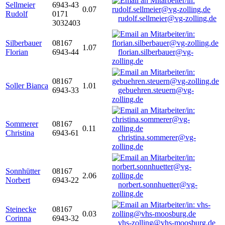
Sellmeier
6943-43
0.07
Rudolf
0171
rudolf.sellmeier@vg-zolling.de
3032403
Silberbauer
08167
1.07
Florian
6943-44
florian.silberbauer@vg-
zolling.de
08167
Soller Bianca
1.01
6943-33
gebuehren.steuern@vg-
zolling.de
Sommerer
08167
0.11
Christina
6943-61
christina.sommerer@vg-
zolling.de
Sonnhütter
08167
2.06
Norbert
6943-22
norbert.sonnhuetter@vg-
zolling.de
Steinecke
08167
0.03
Corinna
6943-32
vhs-zolling@vhs-moosburg.de