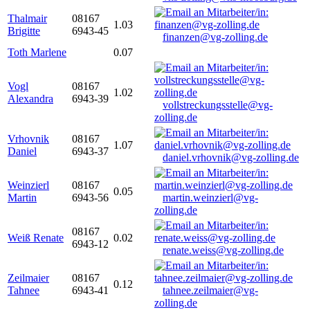
Thalmair
08167
1.03
Brigitte
6943-45
finanzen@vg-zolling.de
Toth Marlene
0.07
Vogl
08167
1.02
Alexandra
6943-39
vollstreckungsstelle@vg-
zolling.de
Vrhovnik
08167
1.07
Daniel
6943-37
daniel.vrhovnik@vg-zolling.de
Weinzierl
08167
0.05
Martin
6943-56
martin.weinzierl@vg-
zolling.de
08167
Weiß Renate
0.02
6943-12
renate.weiss@vg-zolling.de
Zeilmaier
08167
0.12
Tahnee
6943-41
tahnee.zeilmaier@vg-
zolling.de