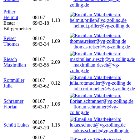
zolling.de
Priller
Helmut
08167
1.13
Erster
6943-18
helmut.priller@vg-zolling.de
Bürgermeister
Reiser
08167
1.09
Thomas
6943-34
thomas.reiser@vg-zolling.de
Riesch
08167
2.09
Maximilian
6943-55
maximilian.riesch@vg-
zolling.de
Rottmüller
08167
0.12
Julia
6943-62
julia.rottmueller@vg-zolling.de
Schranner
08167
1.06
Florian
6943-17
florian.schranner@vg-
zolling.de
08167
Schütt Lukas
1.15
6943-20
lukas.schuett@vg-zolling.de
08167