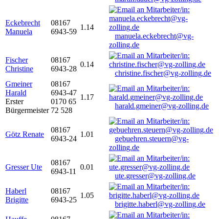
Eckebrecht
08167
1.14
Manuela
6943-59
manuela.eckebrecht@vg-
zolling.de
Fischer
08167
0.14
Christine
6943-28
christine.fischer@vg-zolling.de
Gmeiner
08167
Harald
6943-47
1.17
Erster
0170 65
harald.gmeiner@vg-zolling.de
Bürgermeister
72 528
08167
Götz Renate
1.01
6943-24
gebuehren.steuern@vg-
zolling.de
08167
Gresser Ute
0.01
6943-11
ute.gresser@vg-zolling.de
Haberl
08167
1.05
Brigitte
6943-25
brigitte.haberl@vg-zolling.de