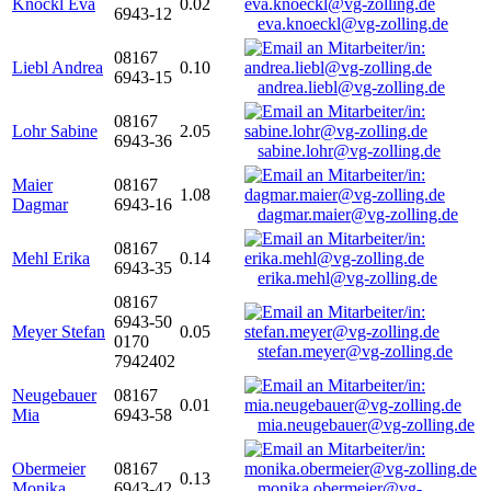
Knöckl Eva
0.02
6943-12
eva.knoeckl@vg-zolling.de
08167
Liebl Andrea
0.10
6943-15
andrea.liebl@vg-zolling.de
08167
Lohr Sabine
2.05
6943-36
sabine.lohr@vg-zolling.de
Maier
08167
1.08
Dagmar
6943-16
dagmar.maier@vg-zolling.de
08167
Mehl Erika
0.14
6943-35
erika.mehl@vg-zolling.de
08167
6943-50
Meyer Stefan
0.05
0170
stefan.meyer@vg-zolling.de
7942402
Neugebauer
08167
0.01
Mia
6943-58
mia.neugebauer@vg-zolling.de
Obermeier
08167
0.13
Monika
6943-42
monika.obermeier@vg-