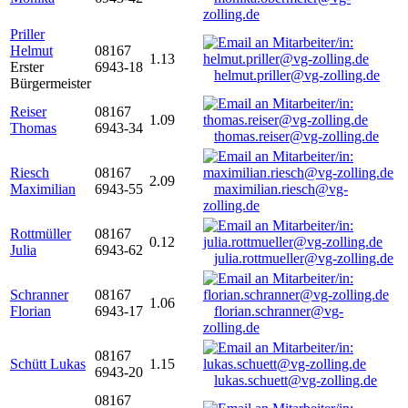
zolling.de
Priller
Helmut
08167
1.13
Erster
6943-18
helmut.priller@vg-zolling.de
Bürgermeister
Reiser
08167
1.09
Thomas
6943-34
thomas.reiser@vg-zolling.de
Riesch
08167
2.09
Maximilian
6943-55
maximilian.riesch@vg-
zolling.de
Rottmüller
08167
0.12
Julia
6943-62
julia.rottmueller@vg-zolling.de
Schranner
08167
1.06
Florian
6943-17
florian.schranner@vg-
zolling.de
08167
Schütt Lukas
1.15
6943-20
lukas.schuett@vg-zolling.de
08167