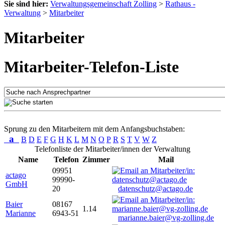
Sie sind hier:
Verwaltungsgemeinschaft Zolling
>
Rathaus -
Verwaltung
>
Mitarbeiter
Mitarbeiter
Mitarbeiter-Telefon-Liste
Sprung zu den Mitarbeitern mit dem Anfangsbuchstaben:
a
B
D
E
F
G
H
K
L
M
N
O
P
R
S
T
V
W
Z
Telefonliste der Mitarbeiter/innen der Verwaltung
Name
Telefon
Zimmer
Mail
09951
actago
99990-
GmbH
20
datenschutz@actago.de
Baier
08167
1.14
Marianne
6943-51
marianne.baier@vg-zolling.de