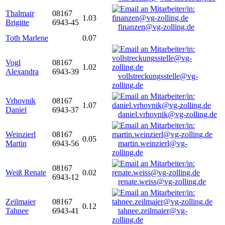
Thalmair
08167
1.03
Brigitte
6943-45
finanzen@vg-zolling.de
Toth Marlene
0.07
Vogl
08167
1.02
Alexandra
6943-39
vollstreckungsstelle@vg-
zolling.de
Vrhovnik
08167
1.07
Daniel
6943-37
daniel.vrhovnik@vg-zolling.de
Weinzierl
08167
0.05
Martin
6943-56
martin.weinzierl@vg-
zolling.de
08167
Weiß Renate
0.02
6943-12
renate.weiss@vg-zolling.de
Zeilmaier
08167
0.12
Tahnee
6943-41
tahnee.zeilmaier@vg-
zolling.de