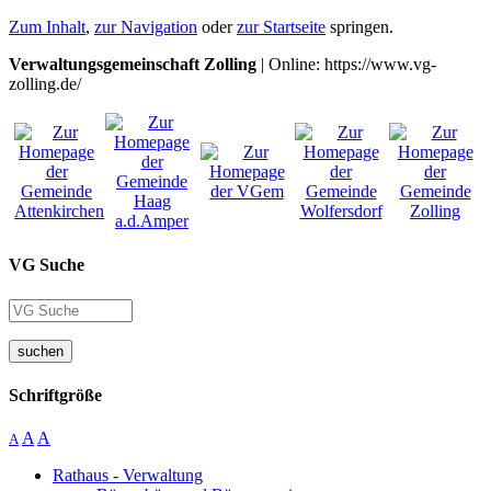
Zum Inhalt
,
zur Navigation
oder
zur Startseite
springen.
Verwaltungsgemeinschaft Zolling
| Online: https://www.vg-
zolling.de/
VG Suche
suchen
Schriftgröße
A
A
A
Rathaus - Verwaltung