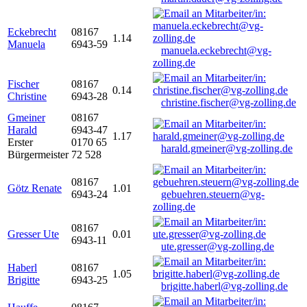
Eckebrecht
08167
1.14
Manuela
6943-59
manuela.eckebrecht@vg-
zolling.de
Fischer
08167
0.14
Christine
6943-28
christine.fischer@vg-zolling.de
Gmeiner
08167
Harald
6943-47
1.17
Erster
0170 65
harald.gmeiner@vg-zolling.de
Bürgermeister
72 528
08167
Götz Renate
1.01
6943-24
gebuehren.steuern@vg-
zolling.de
08167
Gresser Ute
0.01
6943-11
ute.gresser@vg-zolling.de
Haberl
08167
1.05
Brigitte
6943-25
brigitte.haberl@vg-zolling.de