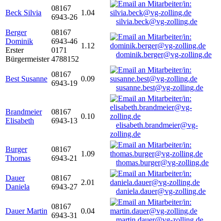
08167
Beck Silvia
1.04
6943-26
silvia.beck@vg-zolling.de
Berger
08167
Dominik
6943-46
1.12
Erster
0171
dominik.berger@vg-zolling.de
Bürgermeister
4788152
08167
Best Susanne
0.09
6943-19
susanne.best@vg-zolling.de
Brandmeier
08167
0.10
Elisabeth
6943-13
elisabeth.brandmeier@vg-
zolling.de
Burger
08167
1.09
Thomas
6943-21
thomas.burger@vg-zolling.de
Dauer
08167
2.01
Daniela
6943-27
daniela.dauer@vg-zolling.de
08167
Dauer Martin
0.04
6943-31
martin.dauer@vg-zolling.de