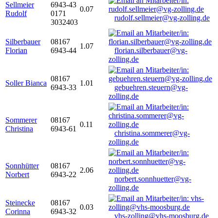
Sellmeier
6943-43
0.07
Rudolf
0171
rudolf.sellmeier@vg-zolling.de
3032403
Silberbauer
08167
1.07
Florian
6943-44
florian.silberbauer@vg-
zolling.de
08167
Soller Bianca
1.01
6943-33
gebuehren.steuern@vg-
zolling.de
Sommerer
08167
0.11
Christina
6943-61
christina.sommerer@vg-
zolling.de
Sonnhütter
08167
2.06
Norbert
6943-22
norbert.sonnhuetter@vg-
zolling.de
Steinecke
08167
0.03
Corinna
6943-32
vhs-zolling@vhs-moosburg.de