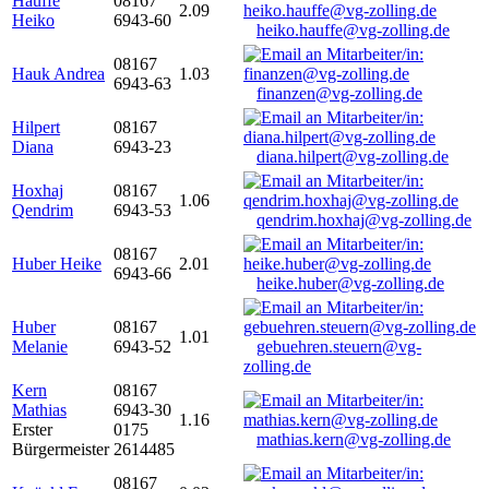
Hauffe
08167
2.09
Heiko
6943-60
heiko.hauffe@vg-zolling.de
08167
Hauk Andrea
1.03
6943-63
finanzen@vg-zolling.de
Hilpert
08167
Diana
6943-23
diana.hilpert@vg-zolling.de
Hoxhaj
08167
1.06
Qendrim
6943-53
qendrim.hoxhaj@vg-zolling.de
08167
Huber Heike
2.01
6943-66
heike.huber@vg-zolling.de
Huber
08167
1.01
Melanie
6943-52
gebuehren.steuern@vg-
zolling.de
Kern
08167
Mathias
6943-30
1.16
Erster
0175
mathias.kern@vg-zolling.de
Bürgermeister
2614485
08167