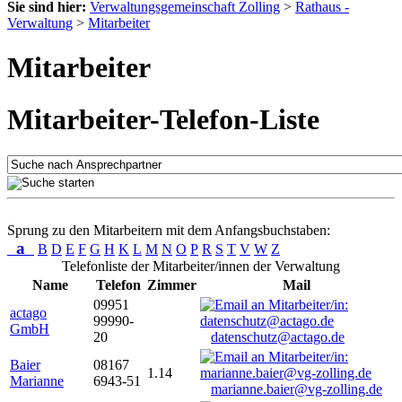
Sie sind hier:
Verwaltungsgemeinschaft Zolling
>
Rathaus -
Verwaltung
>
Mitarbeiter
Mitarbeiter
Mitarbeiter-Telefon-Liste
Sprung zu den Mitarbeitern mit dem Anfangsbuchstaben:
a
B
D
E
F
G
H
K
L
M
N
O
P
R
S
T
V
W
Z
Telefonliste der Mitarbeiter/innen der Verwaltung
Name
Telefon
Zimmer
Mail
09951
actago
99990-
GmbH
20
datenschutz@actago.de
Baier
08167
1.14
Marianne
6943-51
marianne.baier@vg-zolling.de