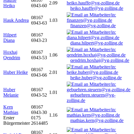
Hauffe
08167
2.09
Heiko
6943-60
heiko.hauffe@vg-zolling.de
08167
Hauk Andrea
1.03
6943-63
finanzen@vg-zolling.de
Hilpert
08167
Diana
6943-23
diana.hilpert@vg-zolling.de
Hoxhaj
08167
1.06
Qendrim
6943-53
qendrim.hoxhaj@vg-zolling.de
08167
Huber Heike
2.01
6943-66
heike.huber@vg-zolling.de
Huber
08167
1.01
Melanie
6943-52
gebuehren.steuern@vg-
zolling.de
Kern
08167
Mathias
6943-30
1.16
Erster
0175
mathias.kern@vg-zolling.de
Bürgermeister
2614485
08167