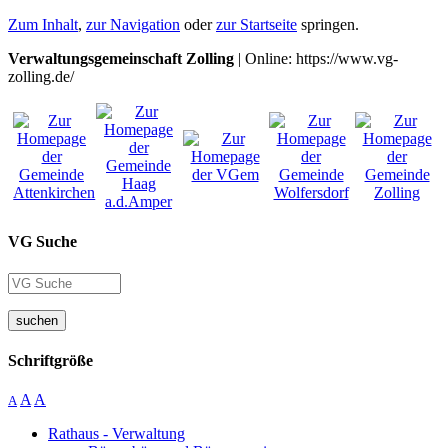
Zum Inhalt
,
zur Navigation
oder
zur Startseite
springen.
Verwaltungsgemeinschaft Zolling
| Online: https://www.vg-
zolling.de/
VG Suche
suchen
Schriftgröße
A
A
A
Rathaus - Verwaltung