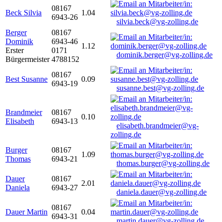
08167
Beck Silvia
1.04
6943-26
silvia.beck@vg-zolling.de
Berger
08167
Dominik
6943-46
1.12
Erster
0171
dominik.berger@vg-zolling.de
Bürgermeister
4788152
08167
Best Susanne
0.09
6943-19
susanne.best@vg-zolling.de
Brandmeier
08167
0.10
Elisabeth
6943-13
elisabeth.brandmeier@vg-
zolling.de
Burger
08167
1.09
Thomas
6943-21
thomas.burger@vg-zolling.de
Dauer
08167
2.01
Daniela
6943-27
daniela.dauer@vg-zolling.de
08167
Dauer Martin
0.04
6943-31
martin.dauer@vg-zolling.de