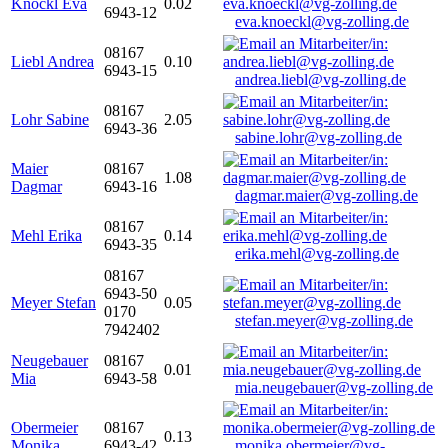
Knöckl Eva
0.02
6943-12
eva.knoeckl@vg-zolling.de
08167
Liebl Andrea
0.10
6943-15
andrea.liebl@vg-zolling.de
08167
Lohr Sabine
2.05
6943-36
sabine.lohr@vg-zolling.de
Maier
08167
1.08
Dagmar
6943-16
dagmar.maier@vg-zolling.de
08167
Mehl Erika
0.14
6943-35
erika.mehl@vg-zolling.de
08167
6943-50
Meyer Stefan
0.05
0170
stefan.meyer@vg-zolling.de
7942402
Neugebauer
08167
0.01
Mia
6943-58
mia.neugebauer@vg-zolling.de
Obermeier
08167
0.13
Monika
6943-42
monika.obermeier@vg-