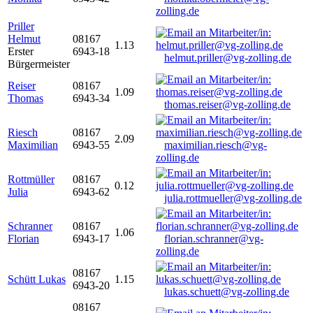
zolling.de
Priller
Helmut
08167
1.13
Erster
6943-18
helmut.priller@vg-zolling.de
Bürgermeister
Reiser
08167
1.09
Thomas
6943-34
thomas.reiser@vg-zolling.de
Riesch
08167
2.09
Maximilian
6943-55
maximilian.riesch@vg-
zolling.de
Rottmüller
08167
0.12
Julia
6943-62
julia.rottmueller@vg-zolling.de
Schranner
08167
1.06
Florian
6943-17
florian.schranner@vg-
zolling.de
08167
Schütt Lukas
1.15
6943-20
lukas.schuett@vg-zolling.de
08167