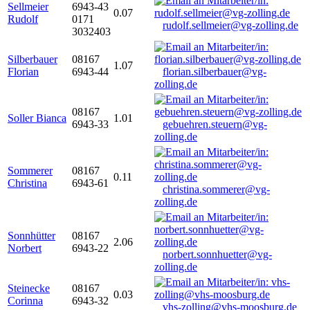
Sellmeier
6943-43
0.07
Rudolf
0171
rudolf.sellmeier@vg-zolling.de
3032403
Silberbauer
08167
1.07
Florian
6943-44
florian.silberbauer@vg-
zolling.de
08167
Soller Bianca
1.01
6943-33
gebuehren.steuern@vg-
zolling.de
Sommerer
08167
0.11
Christina
6943-61
christina.sommerer@vg-
zolling.de
Sonnhütter
08167
2.06
Norbert
6943-22
norbert.sonnhuetter@vg-
zolling.de
Steinecke
08167
0.03
Corinna
6943-32
vhs-zolling@vhs-moosburg.de