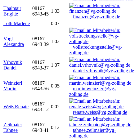
Thalmair
08167
1.03
Brigitte
6943-45
finanzen@vg-zolling.de
Toth Marlene
0.07
Vogl
08167
1.02
Alexandra
6943-39
vollstreckungsstelle@vg-
zolling.de
Vrhovnik
08167
1.07
Daniel
6943-37
daniel.vrhovnik@vg-zolling.de
Weinzierl
08167
0.05
Martin
6943-56
martin.weinzierl@vg-
zolling.de
08167
Weiß Renate
0.02
6943-12
renate.weiss@vg-zolling.de
Zeilmaier
08167
0.12
Tahnee
6943-41
tahnee.zeilmaier@vg-
zolling.de