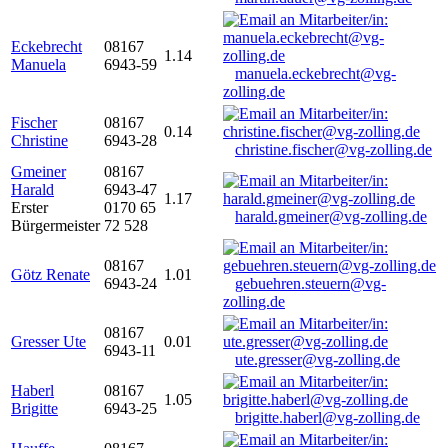
Eckebrecht
08167
1.14
Manuela
6943-59
manuela.eckebrecht@vg-
zolling.de
Fischer
08167
0.14
Christine
6943-28
christine.fischer@vg-zolling.de
Gmeiner
08167
Harald
6943-47
1.17
Erster
0170 65
harald.gmeiner@vg-zolling.de
Bürgermeister
72 528
08167
Götz Renate
1.01
6943-24
gebuehren.steuern@vg-
zolling.de
08167
Gresser Ute
0.01
6943-11
ute.gresser@vg-zolling.de
Haberl
08167
1.05
Brigitte
6943-25
brigitte.haberl@vg-zolling.de