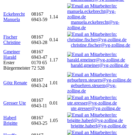
Eckebrecht
08167
1.14
Manuela
6943-59
manuela.eckebrecht@vg-
zolling.de
Fischer
08167
0.14
Christine
6943-28
christine.fischer@vg-zolling.de
Gmeiner
08167
Harald
6943-47
1.17
Erster
0170 65
harald.gmeiner@vg-zolling.de
Bürgermeister
72 528
08167
Götz Renate
1.01
6943-24
gebuehren.steuern@vg-
zolling.de
08167
Gresser Ute
0.01
6943-11
ute.gresser@vg-zolling.de
Haberl
08167
1.05
Brigitte
6943-25
brigitte.haberl@vg-zolling.de