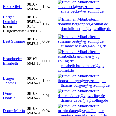
08167
Beck Silvia
1.04
6943-26
silvia.beck@vg-zolling.de
Berger
08167
Dominik
6943-46
1.12
Erster
0171
dominik.berger@vg-zolling.de
Bürgermeister
4788152
08167
Best Susanne
0.09
6943-19
susanne.best@vg-zolling.de
Brandmeier
08167
0.10
Elisabeth
6943-13
elisabeth.brandmeier@vg-
zolling.de
Burger
08167
1.09
Thomas
6943-21
thomas.burger@vg-zolling.de
Dauer
08167
2.01
Daniela
6943-27
daniela.dauer@vg-zolling.de
08167
Dauer Martin
0.04
6943-31
martin.dauer@vg-zolling.de