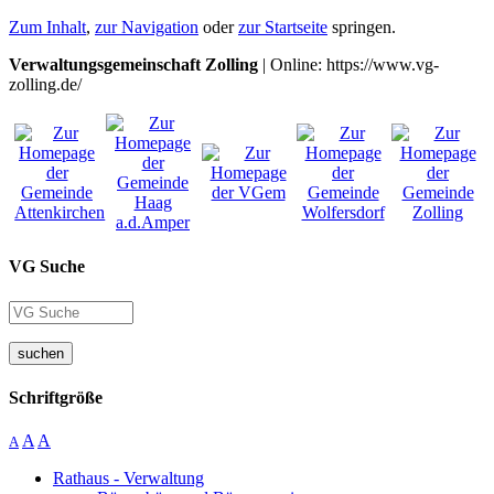
Zum Inhalt
,
zur Navigation
oder
zur Startseite
springen.
Verwaltungsgemeinschaft Zolling
| Online: https://www.vg-
zolling.de/
VG Suche
suchen
Schriftgröße
A
A
A
Rathaus - Verwaltung