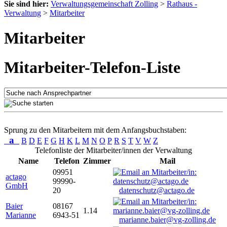
Sie sind hier:
Verwaltungsgemeinschaft Zolling
>
Rathaus -
Verwaltung
>
Mitarbeiter
Mitarbeiter
Mitarbeiter-Telefon-Liste
Sprung zu den Mitarbeitern mit dem Anfangsbuchstaben:
a
B
D
E
F
G
H
K
L
M
N
O
P
R
S
T
V
W
Z
Telefonliste der Mitarbeiter/innen der Verwaltung
Name
Telefon
Zimmer
Mail
09951
actago
99990-
GmbH
20
datenschutz@actago.de
Baier
08167
1.14
Marianne
6943-51
marianne.baier@vg-zolling.de