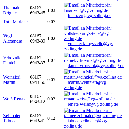
Thalmair
08167
1.03
Brigitte
6943-45
finanzen@vg-zolling.de
Toth Marlene
0.07
Vogl
08167
1.02
Alexandra
6943-39
vollstreckungsstelle@vg-
zolling.de
Vrhovnik
08167
1.07
Daniel
6943-37
daniel.vrhovnik@vg-zolling.de
Weinzierl
08167
0.05
Martin
6943-56
martin.weinzierl@vg-
zolling.de
08167
Weiß Renate
0.02
6943-12
renate.weiss@vg-zolling.de
Zeilmaier
08167
0.12
Tahnee
6943-41
tahnee.zeilmaier@vg-
zolling.de