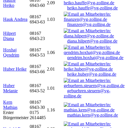
Hauffe
08167
2.09
Heiko
6943-60
heiko.hauffe@vg-zolling.de
08167
Hauk Andrea
1.03
6943-63
finanzen@vg-zolling.de
Hilpert
08167
Diana
6943-23
diana.hilpert@vg-zolling.de
Hoxhaj
08167
1.06
Qendrim
6943-53
qendrim.hoxhaj@vg-zolling.de
08167
Huber Heike
2.01
6943-66
heike.huber@vg-zolling.de
Huber
08167
1.01
Melanie
6943-52
gebuehren.steuern@vg-
zolling.de
Kern
08167
Mathias
6943-30
1.16
Erster
0175
mathias.kern@vg-zolling.de
Bürgermeister
2614485
08167