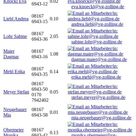
Knöckl Eva
0.02
6943-12
eva.knoeckl@vg-zolling.de
08167
Liebl Andrea
0.10
6943-15
andrea.liebl@vg-zolling.de
08167
Lohr Sabine
2.05
6943-36
sabine.lohr@vg-zolling.de
Maier
08167
1.08
Dagmar
6943-16
dagmar.maier@vg-zolling.de
08167
Mehl Erika
0.14
6943-35
erika.mehl@vg-zolling.de
08167
6943-50
Meyer Stefan
0.05
0170
stefan.meyer@vg-zolling.de
7942402
Neugebauer
08167
0.01
Mia
6943-58
mia.neugebauer@vg-zolling.de
Obermeier
08167
0.13
Monika
6943-42
monika.obermeier@vg-