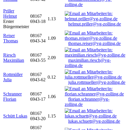
zolling.de
Priller
Helmut
08167
1.13
Erster
6943-18
helmut.priller@vg-zolling.de
Bürgermeister
Reiser
08167
1.09
Thomas
6943-34
thomas.reiser@vg-zolling.de
Riesch
08167
2.09
Maximilian
6943-55
maximilian.riesch@vg-
zolling.de
Rottmüller
08167
0.12
Julia
6943-62
julia.rottmueller@vg-zolling.de
Schranner
08167
1.06
Florian
6943-17
florian.schranner@vg-
zolling.de
08167
Schütt Lukas
1.15
6943-20
lukas.schuett@vg-zolling.de
08167