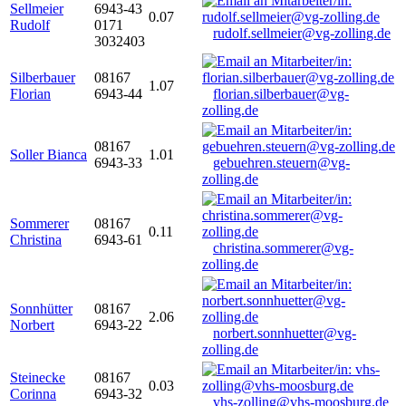
Sellmeier
6943-43
0.07
Rudolf
0171
rudolf.sellmeier@vg-zolling.de
3032403
Silberbauer
08167
1.07
Florian
6943-44
florian.silberbauer@vg-
zolling.de
08167
Soller Bianca
1.01
6943-33
gebuehren.steuern@vg-
zolling.de
Sommerer
08167
0.11
Christina
6943-61
christina.sommerer@vg-
zolling.de
Sonnhütter
08167
2.06
Norbert
6943-22
norbert.sonnhuetter@vg-
zolling.de
Steinecke
08167
0.03
Corinna
6943-32
vhs-zolling@vhs-moosburg.de