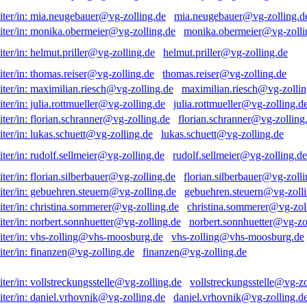
mia.neugebauer@vg-zolling.d
monika.obermeier@vg-zolli
helmut.priller@vg-zolling.de
thomas.reiser@vg-zolling.de
maximilian.riesch@vg-zollin
julia.rottmueller@vg-zolling.d
florian.schranner@vg-zolling
lukas.schuett@vg-zolling.de
rudolf.sellmeier@vg-zolling.de
florian.silberbauer@vg-zolli
gebuehren.steuern@vg-zolli
christina.sommerer@vg-zol
norbert.sonnhuetter@vg-zo
vhs-zolling@vhs-moosburg.de
finanzen@vg-zolling.de
vollstreckungsstelle@vg-zo
daniel.vrhovnik@vg-zolling.d