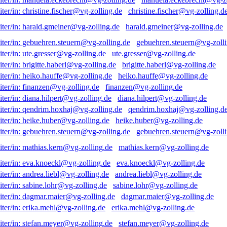
christine.fischer@vg-zolling.d
harald.gmeiner@vg-zolling.de
gebuehren.steuern@vg-zolli
ute.gresser@vg-zolling.de
brigitte.haberl@vg-zolling.de
heiko.hauffe@vg-zolling.de
finanzen@vg-zolling.de
diana.hilpert@vg-zolling.de
qendrim.hoxhaj@vg-zolling.d
heike.huber@vg-zolling.de
gebuehren.steuern@vg-zolli
mathias.kern@vg-zolling.de
eva.knoeckl@vg-zolling.de
andrea.liebl@vg-zolling.de
sabine.lohr@vg-zolling.de
dagmar.maier@vg-zolling.de
erika.mehl@vg-zolling.de
stefan.meyer@vg-zolling.de