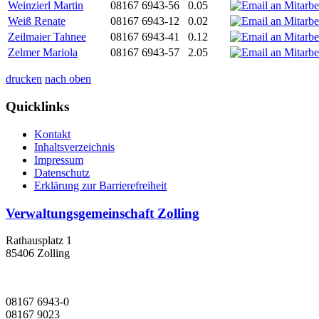
Weinzierl Martin
08167 6943-56
0.05
Weiß Renate
08167 6943-12
0.02
Zeilmaier Tahnee
08167 6943-41
0.12
Zelmer Mariola
08167 6943-57
2.05
drucken
nach oben
Quicklinks
Kontakt
Inhaltsverzeichnis
Impressum
Datenschutz
Erklärung zur Barrierefreiheit
Verwaltungsgemeinschaft Zolling
Rathausplatz 1
85406 Zolling
08167 6943-0
08167 9023