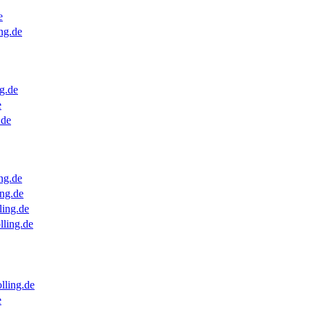
e
ng.de
g.de
e
.de
ng.de
ng.de
ling.de
lling.de
lling.de
e