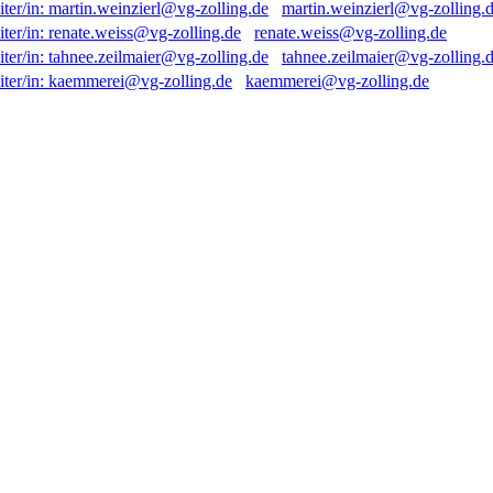
martin.weinzierl@vg-zolling.
renate.weiss@vg-zolling.de
tahnee.zeilmaier@vg-zolling.
kaemmerei@vg-zolling.de