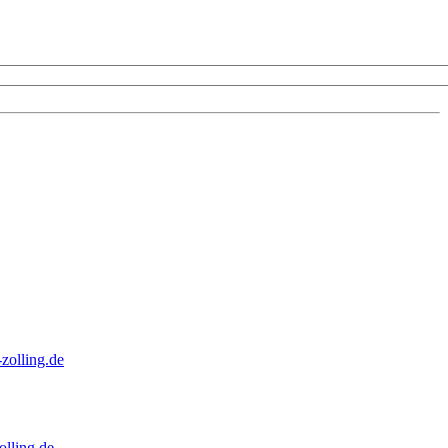
zolling.de
lling.de