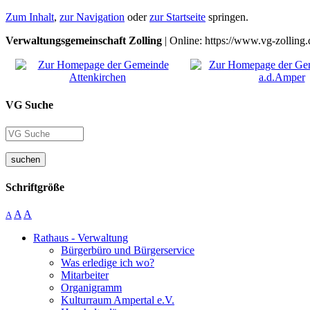
Zum Inhalt
,
zur Navigation
oder
zur Startseite
springen.
Verwaltungsgemeinschaft Zolling
| Online: https://www.vg-zolling.
VG Suche
suchen
Schriftgröße
A
A
A
Rathaus - Verwaltung
Bürgerbüro und Bürgerservice
Was erledige ich wo?
Mitarbeiter
Organigramm
Kulturraum Ampertal e.V.