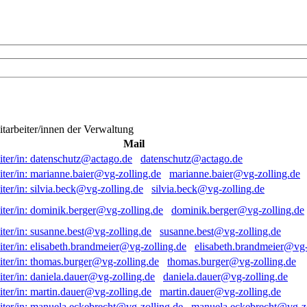
itarbeiter/innen der Verwaltung
Mail
datenschutz@actago.de
marianne.baier@vg-zolling.de
silvia.beck@vg-zolling.de
dominik.berger@vg-zolling.de
susanne.best@vg-zolling.de
elisabeth.brandmeier@vg-
thomas.burger@vg-zolling.de
daniela.dauer@vg-zolling.de
martin.dauer@vg-zolling.de
manuela.eckebrecht@vg-zo