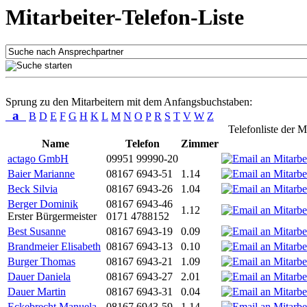
Mitarbeiter-Telefon-Liste
Sprung zu den Mitarbeitern mit dem Anfangsbuchstaben:
a
B
D
E
F
G
H
K
L
M
N
O
P
R
S
T
V
W
Z
Telefonliste der M
Name
Telefon
Zimmer
actago GmbH
09951 99990-20
Baier Marianne
08167 6943-51
1.14
Beck Silvia
08167 6943-26
1.04
Berger Dominik
08167 6943-46
1.12
Erster Bürgermeister
0171 4788152
Best Susanne
08167 6943-19
0.09
Brandmeier Elisabeth
08167 6943-13
0.10
Burger Thomas
08167 6943-21
1.09
Dauer Daniela
08167 6943-27
2.01
Dauer Martin
08167 6943-31
0.04
Eckebrecht Manuela
08167 6943-59
1.14