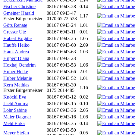
Fischer Christine
08167 6943-28
0.14
Gmeiner Harald
08167 6943-47
1.17
Erster Bürgermeister
0170 65 72 528
Götz Renate
08167 6943-24
1.01
Gresser Ute
08167 6943-11
0.01
Haberl Brigitte
08167 6943-25
1.05
Hauffe Heiko
08167 6943-60
2.09
Hauk Andrea
08167 6943-63
1.03
Hilpert Diana
08167 6943-23
Hoxhaj Qendrim
08167 6943-53
1.06
Huber Heike
08167 6943-66
2.01
Huber Melanie
08167 6943-52
1.01
Kern Mathias
08167 6943-30
1.16
Erster Bürgermeister
0175 2614485
Knöckl Eva
08167 6943-12
0.02
Liebl Andrea
08167 6943-15
0.10
Lohr Sabine
08167 6943-36
2.05
Maier Dagmar
08167 6943-16
1.08
Mehl Erika
08167 6943-35
0.14
08167 6943-50
Meyer Stefan
0.05