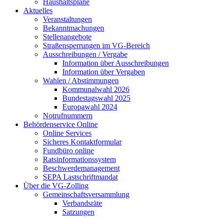
Haushaltspläne
Aktuelles
Veranstaltungen
Bekanntmachungen
Stellenangebote
Straßensperrungen im VG-Bereich
Ausschreibungen / Vergabe
Information über Ausschreibungen
Information über Vergaben
Wahlen / Abstimmungen
Kommunalwahl 2026
Bundestagswahl 2025
Europawahl 2024
Notrufnummern
Behördenservice Online
Online Services
Sicheres Kontaktformular
Fundbüro online
Ratsinformationssystem
Beschwerdemanagement
SEPA Lastschriftmandat
Über die VG-Zolling
Gemeinschaftsversammlung
Verbandsräte
Satzungen