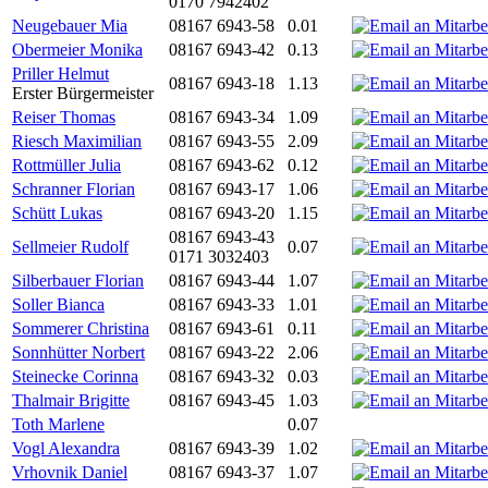
0170 7942402
Neugebauer Mia
08167 6943-58
0.01
Obermeier Monika
08167 6943-42
0.13
Priller Helmut
08167 6943-18
1.13
Erster Bürgermeister
Reiser Thomas
08167 6943-34
1.09
Riesch Maximilian
08167 6943-55
2.09
Rottmüller Julia
08167 6943-62
0.12
Schranner Florian
08167 6943-17
1.06
Schütt Lukas
08167 6943-20
1.15
08167 6943-43
Sellmeier Rudolf
0.07
0171 3032403
Silberbauer Florian
08167 6943-44
1.07
Soller Bianca
08167 6943-33
1.01
Sommerer Christina
08167 6943-61
0.11
Sonnhütter Norbert
08167 6943-22
2.06
Steinecke Corinna
08167 6943-32
0.03
Thalmair Brigitte
08167 6943-45
1.03
Toth Marlene
0.07
Vogl Alexandra
08167 6943-39
1.02
Vrhovnik Daniel
08167 6943-37
1.07