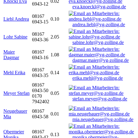
Knöckl Eva
0.02
6943-12
eva.knoeckl@vg-zolling.de
08167
Liebl Andrea
0.10
6943-15
andrea.liebl@vg-zolling.de
08167
Lohr Sabine
2.05
6943-36
sabine.lohr@vg-zolling.de
Maier
08167
1.08
Dagmar
6943-16
dagmar.maier@vg-zolling.de
08167
Mehl Erika
0.14
6943-35
erika.mehl@vg-zolling.de
08167
6943-50
Meyer Stefan
0.05
0170
stefan.meyer@vg-zolling.de
7942402
Neugebauer
08167
0.01
Mia
6943-58
mia.neugebauer@vg-zolling.de
Obermeier
08167
0.13
Monika
6943-42
monika.obermeier@vg-