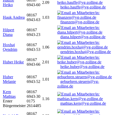
Hauffe
08167
2.09
Heiko
6943-60
heiko.hauffe@vg-zolling.de
08167
Hauk Andrea
1.03
6943-63
finanzen@vg-zolling.de
Hilpert
08167
Diana
6943-23
diana.hilpert@vg-zolling.de
Hoxhaj
08167
1.06
Qendrim
6943-53
qendrim.hoxhaj@vg-zolling.de
08167
Huber Heike
2.01
6943-66
heike.huber@vg-zolling.de
Huber
08167
1.01
Melanie
6943-52
gebuehren.steuern@vg-
zolling.de
Kern
08167
Mathias
6943-30
1.16
Erster
0175
mathias.kern@vg-zolling.de
Bürgermeister
2614485
08167