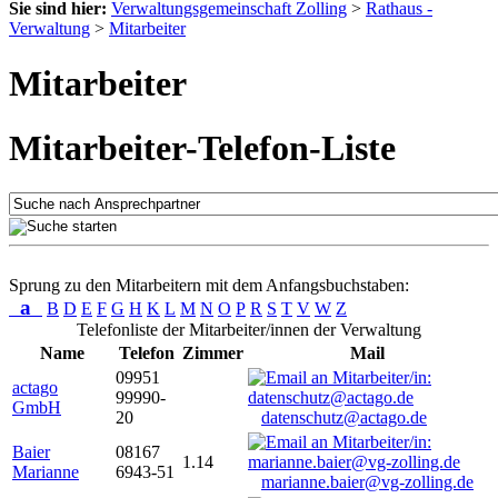
Sie sind hier:
Verwaltungsgemeinschaft Zolling
>
Rathaus -
Verwaltung
>
Mitarbeiter
Mitarbeiter
Mitarbeiter-Telefon-Liste
Sprung zu den Mitarbeitern mit dem Anfangsbuchstaben:
a
B
D
E
F
G
H
K
L
M
N
O
P
R
S
T
V
W
Z
Telefonliste der Mitarbeiter/innen der Verwaltung
Name
Telefon
Zimmer
Mail
09951
actago
99990-
GmbH
20
datenschutz@actago.de
Baier
08167
1.14
Marianne
6943-51
marianne.baier@vg-zolling.de