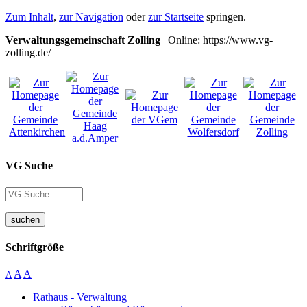
Zum Inhalt
,
zur Navigation
oder
zur Startseite
springen.
Verwaltungsgemeinschaft Zolling
| Online: https://www.vg-
zolling.de/
VG Suche
suchen
Schriftgröße
A
A
A
Rathaus - Verwaltung