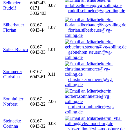
Sellmeier
6943-43
0.07
Rudolf
0171
rudolf.sellmeier@vg-zolling.de
3032403
Silberbauer
08167
1.07
Florian
6943-44
florian.silberbauer@vg-
zolling.de
08167
Soller Bianca
1.01
6943-33
gebuehren.steuern@vg-
zolling.de
Sommerer
08167
0.11
Christina
6943-61
christina.sommerer@vg-
zolling.de
Sonnhütter
08167
2.06
Norbert
6943-22
norbert.sonnhuetter@vg-
zolling.de
Steinecke
08167
0.03
Corinna
6943-32
vhs-zolling@vhs-moosburg.de