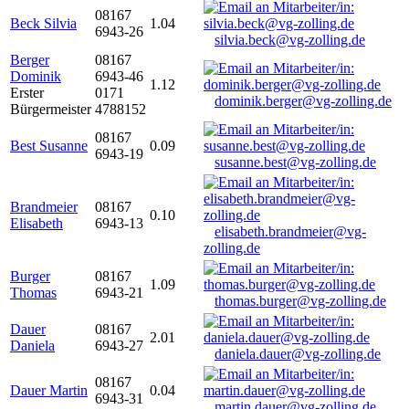
08167
Beck Silvia
1.04
6943-26
silvia.beck@vg-zolling.de
Berger
08167
Dominik
6943-46
1.12
Erster
0171
dominik.berger@vg-zolling.de
Bürgermeister
4788152
08167
Best Susanne
0.09
6943-19
susanne.best@vg-zolling.de
Brandmeier
08167
0.10
Elisabeth
6943-13
elisabeth.brandmeier@vg-
zolling.de
Burger
08167
1.09
Thomas
6943-21
thomas.burger@vg-zolling.de
Dauer
08167
2.01
Daniela
6943-27
daniela.dauer@vg-zolling.de
08167
Dauer Martin
0.04
6943-31
martin.dauer@vg-zolling.de