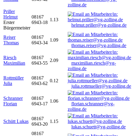
zolling.de
Priller
Helmut
08167
1.13
Erster
6943-18
helmut.priller@vg-zolling.de
Bürgermeister
Reiser
08167
1.09
Thomas
6943-34
thomas.reiser@vg-zolling.de
Riesch
08167
2.09
Maximilian
6943-55
maximilian.riesch@vg-
zolling.de
Rottmüller
08167
0.12
Julia
6943-62
julia.rottmueller@vg-zolling.de
Schranner
08167
1.06
Florian
6943-17
florian.schranner@vg-
zolling.de
08167
Schütt Lukas
1.15
6943-20
lukas.schuett@vg-zolling.de
08167