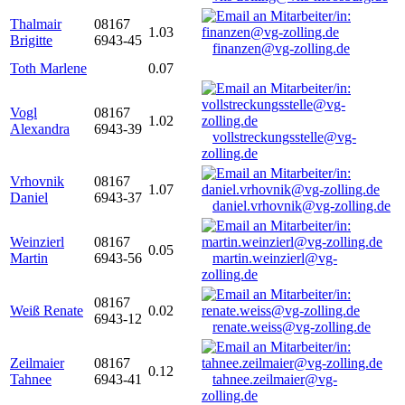
Thalmair
08167
1.03
Brigitte
6943-45
finanzen@vg-zolling.de
Toth Marlene
0.07
Vogl
08167
1.02
Alexandra
6943-39
vollstreckungsstelle@vg-
zolling.de
Vrhovnik
08167
1.07
Daniel
6943-37
daniel.vrhovnik@vg-zolling.de
Weinzierl
08167
0.05
Martin
6943-56
martin.weinzierl@vg-
zolling.de
08167
Weiß Renate
0.02
6943-12
renate.weiss@vg-zolling.de
Zeilmaier
08167
0.12
Tahnee
6943-41
tahnee.zeilmaier@vg-
zolling.de