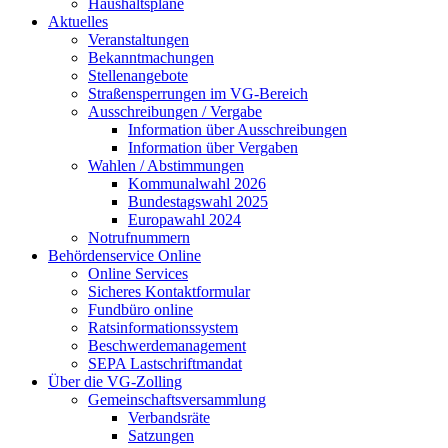
Haushaltspläne
Aktuelles
Veranstaltungen
Bekanntmachungen
Stellenangebote
Straßensperrungen im VG-Bereich
Ausschreibungen / Vergabe
Information über Ausschreibungen
Information über Vergaben
Wahlen / Abstimmungen
Kommunalwahl 2026
Bundestagswahl 2025
Europawahl 2024
Notrufnummern
Behördenservice Online
Online Services
Sicheres Kontaktformular
Fundbüro online
Ratsinformationssystem
Beschwerdemanagement
SEPA Lastschriftmandat
Über die VG-Zolling
Gemeinschaftsversammlung
Verbandsräte
Satzungen