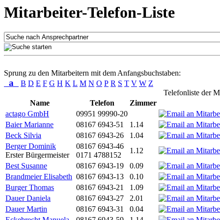
Mitarbeiter-Telefon-Liste
Sprung zu den Mitarbeitern mit dem Anfangsbuchstaben:
a
B
D
E
F
G
H
K
L
M
N
O
P
R
S
T
V
W
Z
Telefonliste der M
Name
Telefon
Zimmer
actago GmbH
09951 99990-20
Baier Marianne
08167 6943-51
1.14
Beck Silvia
08167 6943-26
1.04
Berger Dominik
08167 6943-46
1.12
Erster Bürgermeister
0171 4788152
Best Susanne
08167 6943-19
0.09
Brandmeier Elisabeth
08167 6943-13
0.10
Burger Thomas
08167 6943-21
1.09
Dauer Daniela
08167 6943-27
2.01
Dauer Martin
08167 6943-31
0.04
Eckebrecht Manuela
08167 6943-59
1.14