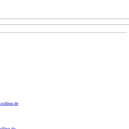
zolling.de
lling.de