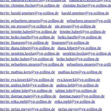
christine.fischer@vg-zolling.d
harald.gmeiner@vg-zolling.de
gebuehren.steuern@vg-zolli
ute.gresser@vg-zolling.de
brigitte.haberl@vg-zolling.de
heiko.hauffe@vg-zolling.de
finanzen@vg-zolling.de
diana.hilpert@vg-zolling.de
qendrim.hoxhaj@vg-zolling.d
heike.huber@vg-zolling.de
gebuehren.steuern@vg-zolli
mathias.kern@vg-zolling.de
eva.knoeckl@vg-zolling.de
andrea.liebl@vg-zolling.de
sabine.lohr@vg-zolling.de
dagmar.maier@vg-zolling.de
erika.mehl@vg-zolling.de
stefan.meyer@vg-zolling.de