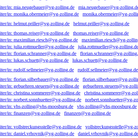
mia.neugebauer@vg-zolling.d
monika.obermeier@vg-zolli
helmut.priller@vg-zolling.de
thomas.reiser@vg-zolling.de
maximilian.riesch@vg-zollin
julia.rottmueller@vg-zolling.d
florian.schranner@vg-zolling
lukas.schuett@vg-zolling.de
rudolf.sellmeier@vg-zolling.de
florian.silberbauer@vg-zolli
gebuehren.steuern@vg-zolli
christina.sommerer@vg-zol
norbert.sonnhuetter@vg-zo
vhs-zolling@vhs-moosburg.de
finanzen@vg-zolling.de
vollstreckungsstelle@vg-zo
daniel.vrhovnik@vg-zolling.d