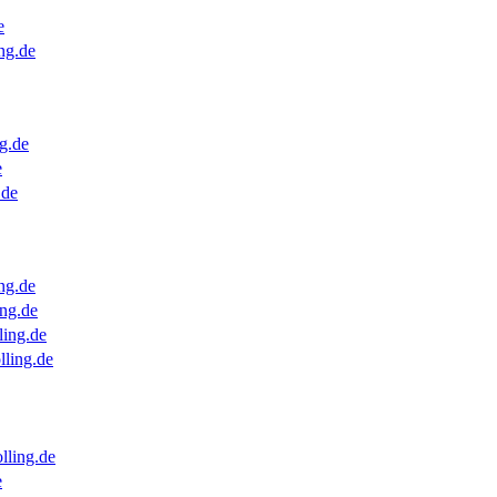
e
ng.de
g.de
e
.de
ng.de
ng.de
ling.de
lling.de
lling.de
e