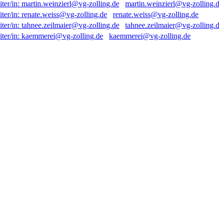
martin.weinzierl@vg-zolling.
renate.weiss@vg-zolling.de
tahnee.zeilmaier@vg-zolling.
kaemmerei@vg-zolling.de