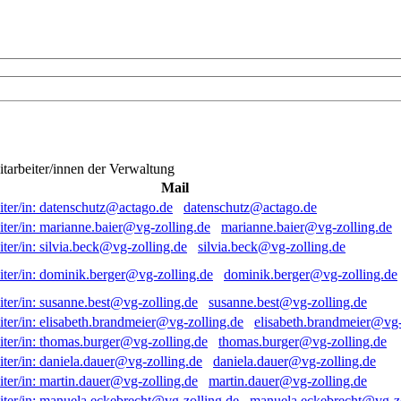
itarbeiter/innen der Verwaltung
Mail
datenschutz@actago.de
marianne.baier@vg-zolling.de
silvia.beck@vg-zolling.de
dominik.berger@vg-zolling.de
susanne.best@vg-zolling.de
elisabeth.brandmeier@vg-
thomas.burger@vg-zolling.de
daniela.dauer@vg-zolling.de
martin.dauer@vg-zolling.de
manuela.eckebrecht@vg-zo