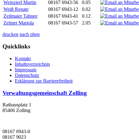
Weinzierl Martin
08167 6943-56
0.05
Weiß Renate
08167 6943-12
0.02
Zeilmaier Tahnee
08167 6943-41
0.12
Zelmer Mariola
08167 6943-57
2.05
drucken
nach oben
Quicklinks
Kontakt
Inhaltsverzeichnis
Impressum
Datenschutz
Erklärung zur Barrierefreiheit
Verwaltungsgemeinschaft Zolling
Rathausplatz 1
85406 Zolling
08167 6943-0
08167 9023