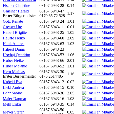
Fischer Christine
08167 6943-28
0.14
Gmeiner Harald
08167 6943-47
1.17
Erster Bürgermeister
0170 65 72 528
Götz Renate
08167 6943-24
1.01
Gresser Ute
08167 6943-11
0.01
Haberl Brigitte
08167 6943-25
1.05
Hauffe Heiko
08167 6943-60
2.09
Hauk Andrea
08167 6943-63
1.03
Hilpert Diana
08167 6943-23
Hoxhaj Qendrim
08167 6943-53
1.06
Huber Heike
08167 6943-66
2.01
Huber Melanie
08167 6943-52
1.01
Kern Mathias
08167 6943-30
1.16
Erster Bürgermeister
0175 2614485
Knöckl Eva
08167 6943-12
0.02
Liebl Andrea
08167 6943-15
0.10
Lohr Sabine
08167 6943-36
2.05
Maier Dagmar
08167 6943-16
1.08
Mehl Erika
08167 6943-35
0.14
08167 6943-50
Meyer Stefan
0.05