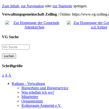
Zum Inhalt
,
zur Navigation
oder
zur Startseite
springen.
Verwaltungsgemeinschaft Zolling
| Online: https://www.vg-zolling.
VG Suche
suchen
Schriftgröße
A
A
A
Rathaus - Verwaltung
Bürgerbüro und Bürgerservice
Was erledige ich wo?
Mitarbeiter
Organigramm
Kulturraum Ampertal e.V.