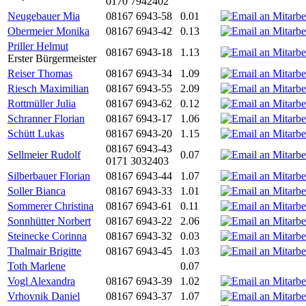
0170 7942402
Neugebauer Mia
08167 6943-58
0.01
Obermeier Monika
08167 6943-42
0.13
Priller Helmut
08167 6943-18
1.13
Erster Bürgermeister
Reiser Thomas
08167 6943-34
1.09
Riesch Maximilian
08167 6943-55
2.09
Rottmüller Julia
08167 6943-62
0.12
Schranner Florian
08167 6943-17
1.06
Schütt Lukas
08167 6943-20
1.15
08167 6943-43
Sellmeier Rudolf
0.07
0171 3032403
Silberbauer Florian
08167 6943-44
1.07
Soller Bianca
08167 6943-33
1.01
Sommerer Christina
08167 6943-61
0.11
Sonnhütter Norbert
08167 6943-22
2.06
Steinecke Corinna
08167 6943-32
0.03
Thalmair Brigitte
08167 6943-45
1.03
Toth Marlene
0.07
Vogl Alexandra
08167 6943-39
1.02
Vrhovnik Daniel
08167 6943-37
1.07