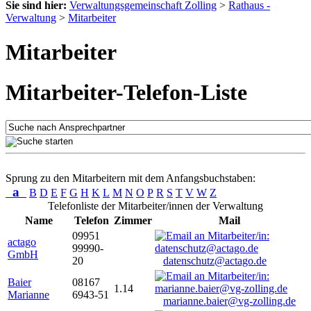
Sie sind hier:
Verwaltungsgemeinschaft Zolling
>
Rathaus -
Verwaltung
>
Mitarbeiter
Mitarbeiter
Mitarbeiter-Telefon-Liste
Sprung zu den Mitarbeitern mit dem Anfangsbuchstaben:
a
B
D
E
F
G
H
K
L
M
N
O
P
R
S
T
V
W
Z
Telefonliste der Mitarbeiter/innen der Verwaltung
Name
Telefon
Zimmer
Mail
09951
actago
99990-
GmbH
20
datenschutz@actago.de
Baier
08167
1.14
Marianne
6943-51
marianne.baier@vg-zolling.de