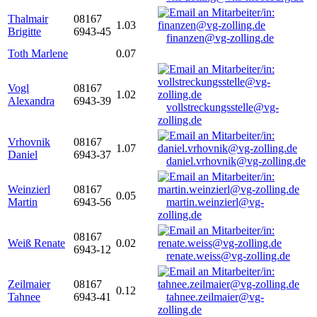
Thalmair
08167
1.03
Brigitte
6943-45
finanzen@vg-zolling.de
Toth Marlene
0.07
Vogl
08167
1.02
Alexandra
6943-39
vollstreckungsstelle@vg-
zolling.de
Vrhovnik
08167
1.07
Daniel
6943-37
daniel.vrhovnik@vg-zolling.de
Weinzierl
08167
0.05
Martin
6943-56
martin.weinzierl@vg-
zolling.de
08167
Weiß Renate
0.02
6943-12
renate.weiss@vg-zolling.de
Zeilmaier
08167
0.12
Tahnee
6943-41
tahnee.zeilmaier@vg-
zolling.de