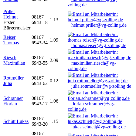
zolling.de
Priller
Helmut
08167
1.13
Erster
6943-18
helmut.priller@vg-zolling.de
Bürgermeister
Reiser
08167
1.09
Thomas
6943-34
thomas.reiser@vg-zolling.de
Riesch
08167
2.09
Maximilian
6943-55
maximilian.riesch@vg-
zolling.de
Rottmüller
08167
0.12
Julia
6943-62
julia.rottmueller@vg-zolling.de
Schranner
08167
1.06
Florian
6943-17
florian.schranner@vg-
zolling.de
08167
Schütt Lukas
1.15
6943-20
lukas.schuett@vg-zolling.de
08167