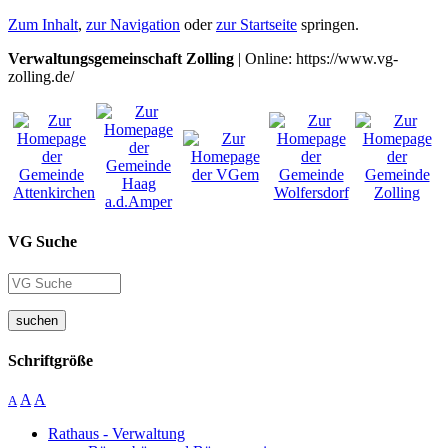
Zum Inhalt
,
zur Navigation
oder
zur Startseite
springen.
Verwaltungsgemeinschaft Zolling
| Online: https://www.vg-
zolling.de/
VG Suche
suchen
Schriftgröße
A
A
A
Rathaus - Verwaltung