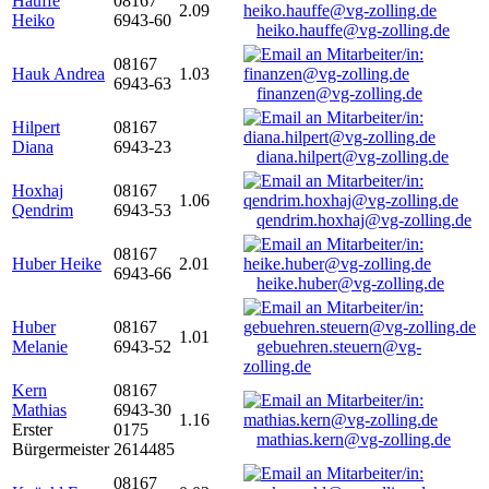
Hauffe
08167
2.09
Heiko
6943-60
heiko.hauffe@vg-zolling.de
08167
Hauk Andrea
1.03
6943-63
finanzen@vg-zolling.de
Hilpert
08167
Diana
6943-23
diana.hilpert@vg-zolling.de
Hoxhaj
08167
1.06
Qendrim
6943-53
qendrim.hoxhaj@vg-zolling.de
08167
Huber Heike
2.01
6943-66
heike.huber@vg-zolling.de
Huber
08167
1.01
Melanie
6943-52
gebuehren.steuern@vg-
zolling.de
Kern
08167
Mathias
6943-30
1.16
Erster
0175
mathias.kern@vg-zolling.de
Bürgermeister
2614485
08167