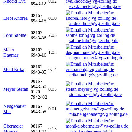
Knöckl Eva
0.02
6943-12
eva.knoeckl@vg-zolling.de
08167
Liebl Andrea
0.10
6943-15
andrea.liebl@vg-zolling.de
08167
Lohr Sabine
2.05
6943-36
sabine.lohr@vg-zolling.de
Maier
08167
1.08
Dagmar
6943-16
dagmar.maier@vg-zolling.de
08167
Mehl Erika
0.14
6943-35
erika.mehl@vg-zolling.de
08167
6943-50
Meyer Stefan
0.05
0170
stefan.meyer@vg-zolling.de
7942402
Neugebauer
08167
0.01
Mia
6943-58
mia.neugebauer@vg-zolling.de
Obermeier
08167
0.13
Monika
6943-42
monika.obermeier@vg-