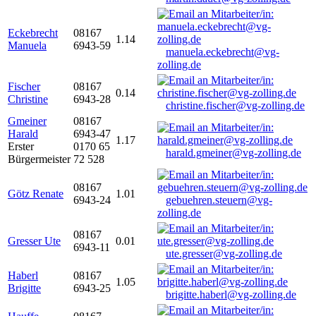
Eckebrecht
08167
1.14
Manuela
6943-59
manuela.eckebrecht@vg-
zolling.de
Fischer
08167
0.14
Christine
6943-28
christine.fischer@vg-zolling.de
Gmeiner
08167
Harald
6943-47
1.17
Erster
0170 65
harald.gmeiner@vg-zolling.de
Bürgermeister
72 528
08167
Götz Renate
1.01
6943-24
gebuehren.steuern@vg-
zolling.de
08167
Gresser Ute
0.01
6943-11
ute.gresser@vg-zolling.de
Haberl
08167
1.05
Brigitte
6943-25
brigitte.haberl@vg-zolling.de