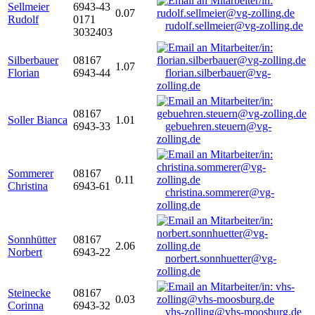
Sellmeier
6943-43
0.07
Rudolf
0171
rudolf.sellmeier@vg-zolling.de
3032403
Silberbauer
08167
1.07
Florian
6943-44
florian.silberbauer@vg-
zolling.de
08167
Soller Bianca
1.01
6943-33
gebuehren.steuern@vg-
zolling.de
Sommerer
08167
0.11
Christina
6943-61
christina.sommerer@vg-
zolling.de
Sonnhütter
08167
2.06
Norbert
6943-22
norbert.sonnhuetter@vg-
zolling.de
Steinecke
08167
0.03
Corinna
6943-32
vhs-zolling@vhs-moosburg.de