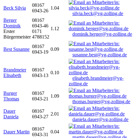
08167
Beck Silvia
1.04
6943-26
silvia.beck@vg-zolling.de
Berger
08167
Dominik
6943-46
1.12
Erster
0171
dominik.berger@vg-zolling.de
Bürgermeister
4788152
08167
Best Susanne
0.09
6943-19
susanne.best@vg-zolling.de
Brandmeier
08167
0.10
Elisabeth
6943-13
elisabeth.brandmeier@vg-
zolling.de
Burger
08167
1.09
Thomas
6943-21
thomas.burger@vg-zolling.de
Dauer
08167
2.01
Daniela
6943-27
daniela.dauer@vg-zolling.de
08167
Dauer Martin
0.04
6943-31
martin.dauer@vg-zolling.de