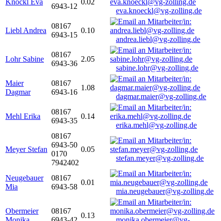
Knöckl Eva
0.02
6943-12
eva.knoeckl@vg-zolling.de
08167
Liebl Andrea
0.10
6943-15
andrea.liebl@vg-zolling.de
08167
Lohr Sabine
2.05
6943-36
sabine.lohr@vg-zolling.de
Maier
08167
1.08
Dagmar
6943-16
dagmar.maier@vg-zolling.de
08167
Mehl Erika
0.14
6943-35
erika.mehl@vg-zolling.de
08167
6943-50
Meyer Stefan
0.05
0170
stefan.meyer@vg-zolling.de
7942402
Neugebauer
08167
0.01
Mia
6943-58
mia.neugebauer@vg-zolling.de
Obermeier
08167
0.13
Monika
6943-42
monika.obermeier@vg-