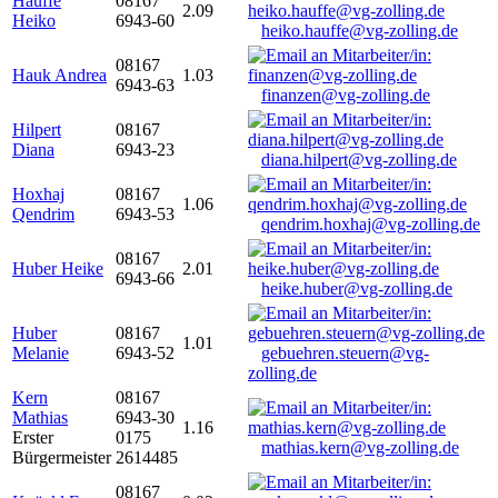
Hauffe
08167
2.09
Heiko
6943-60
heiko.hauffe@vg-zolling.de
08167
Hauk Andrea
1.03
6943-63
finanzen@vg-zolling.de
Hilpert
08167
Diana
6943-23
diana.hilpert@vg-zolling.de
Hoxhaj
08167
1.06
Qendrim
6943-53
qendrim.hoxhaj@vg-zolling.de
08167
Huber Heike
2.01
6943-66
heike.huber@vg-zolling.de
Huber
08167
1.01
Melanie
6943-52
gebuehren.steuern@vg-
zolling.de
Kern
08167
Mathias
6943-30
1.16
Erster
0175
mathias.kern@vg-zolling.de
Bürgermeister
2614485
08167