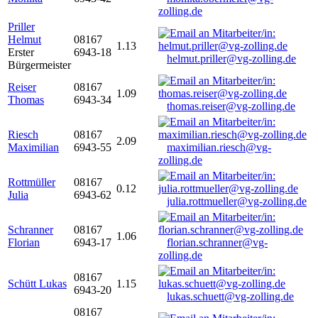
zolling.de
Priller
Helmut
08167
1.13
Erster
6943-18
helmut.priller@vg-zolling.de
Bürgermeister
Reiser
08167
1.09
Thomas
6943-34
thomas.reiser@vg-zolling.de
Riesch
08167
2.09
Maximilian
6943-55
maximilian.riesch@vg-
zolling.de
Rottmüller
08167
0.12
Julia
6943-62
julia.rottmueller@vg-zolling.de
Schranner
08167
1.06
Florian
6943-17
florian.schranner@vg-
zolling.de
08167
Schütt Lukas
1.15
6943-20
lukas.schuett@vg-zolling.de
08167