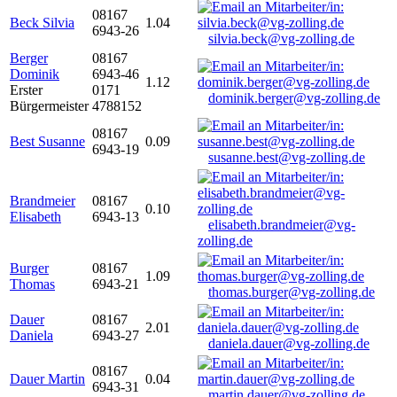
08167
Beck Silvia
1.04
6943-26
silvia.beck@vg-zolling.de
Berger
08167
Dominik
6943-46
1.12
Erster
0171
dominik.berger@vg-zolling.de
Bürgermeister
4788152
08167
Best Susanne
0.09
6943-19
susanne.best@vg-zolling.de
Brandmeier
08167
0.10
Elisabeth
6943-13
elisabeth.brandmeier@vg-
zolling.de
Burger
08167
1.09
Thomas
6943-21
thomas.burger@vg-zolling.de
Dauer
08167
2.01
Daniela
6943-27
daniela.dauer@vg-zolling.de
08167
Dauer Martin
0.04
6943-31
martin.dauer@vg-zolling.de