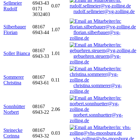
Sellmeier
6943-43
0.07
Rudolf
0171
rudolf.sellmeier@vg-zolling.de
3032403
Silberbauer
08167
1.07
Florian
6943-44
florian.silberbauer@vg-
zolling.de
08167
Soller Bianca
1.01
6943-33
gebuehren.steuern@vg-
zolling.de
Sommerer
08167
0.11
Christina
6943-61
christina.sommerer@vg-
zolling.de
Sonnhütter
08167
2.06
Norbert
6943-22
norbert.sonnhuetter@vg-
zolling.de
Steinecke
08167
0.03
Corinna
6943-32
vhs-zolling@vhs-moosburg.de