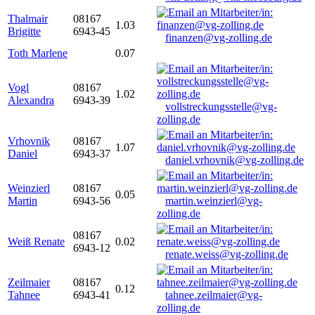
Thalmair
08167
1.03
Brigitte
6943-45
finanzen@vg-zolling.de
Toth Marlene
0.07
Vogl
08167
1.02
Alexandra
6943-39
vollstreckungsstelle@vg-
zolling.de
Vrhovnik
08167
1.07
Daniel
6943-37
daniel.vrhovnik@vg-zolling.de
Weinzierl
08167
0.05
Martin
6943-56
martin.weinzierl@vg-
zolling.de
08167
Weiß Renate
0.02
6943-12
renate.weiss@vg-zolling.de
Zeilmaier
08167
0.12
Tahnee
6943-41
tahnee.zeilmaier@vg-
zolling.de