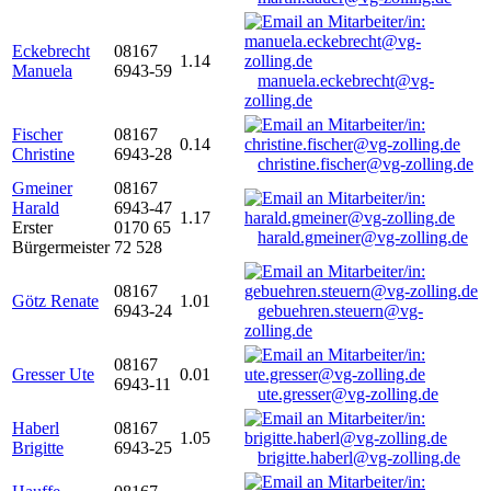
Eckebrecht
08167
1.14
Manuela
6943-59
manuela.eckebrecht@vg-
zolling.de
Fischer
08167
0.14
Christine
6943-28
christine.fischer@vg-zolling.de
Gmeiner
08167
Harald
6943-47
1.17
Erster
0170 65
harald.gmeiner@vg-zolling.de
Bürgermeister
72 528
08167
Götz Renate
1.01
6943-24
gebuehren.steuern@vg-
zolling.de
08167
Gresser Ute
0.01
6943-11
ute.gresser@vg-zolling.de
Haberl
08167
1.05
Brigitte
6943-25
brigitte.haberl@vg-zolling.de