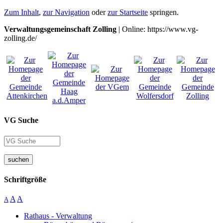
Zum Inhalt
,
zur Navigation
oder
zur Startseite
springen.
Verwaltungsgemeinschaft Zolling
| Online: https://www.vg-
zolling.de/
VG Suche
suchen
Schriftgröße
A
A
A
Rathaus - Verwaltung