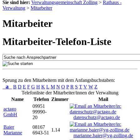
Sie sind hier:
Verwaltungsgemeinschaft Zolling
>
Rathaus -
Verwaltung
>
Mitarbeiter
Mitarbeiter
Mitarbeiter-Telefon-Liste
Sprung zu den Mitarbeitern mit dem Anfangsbuchstaben:
a
B
D
E
F
G
H
K
L
M
N
O
P
R
S
T
V
W
Z
Telefonliste der Mitarbeiter/innen der Verwaltung
Name
Telefon
Zimmer
Mail
09951
actago
99990-
GmbH
20
datenschutz@actago.de
Baier
08167
1.14
Marianne
6943-51
marianne.baier@vg-zolling.de