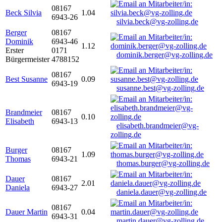
08167
Beck Silvia
1.04
6943-26
silvia.beck@vg-zolling.de
Berger
08167
Dominik
6943-46
1.12
Erster
0171
dominik.berger@vg-zolling.de
Bürgermeister
4788152
08167
Best Susanne
0.09
6943-19
susanne.best@vg-zolling.de
Brandmeier
08167
0.10
Elisabeth
6943-13
elisabeth.brandmeier@vg-
zolling.de
Burger
08167
1.09
Thomas
6943-21
thomas.burger@vg-zolling.de
Dauer
08167
2.01
Daniela
6943-27
daniela.dauer@vg-zolling.de
08167
Dauer Martin
0.04
6943-31
martin.dauer@vg-zolling.de