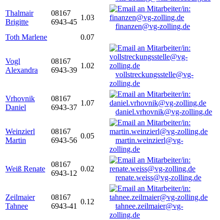
Thalmair
08167
1.03
Brigitte
6943-45
finanzen@vg-zolling.de
Toth Marlene
0.07
Vogl
08167
1.02
Alexandra
6943-39
vollstreckungsstelle@vg-
zolling.de
Vrhovnik
08167
1.07
Daniel
6943-37
daniel.vrhovnik@vg-zolling.de
Weinzierl
08167
0.05
Martin
6943-56
martin.weinzierl@vg-
zolling.de
08167
Weiß Renate
0.02
6943-12
renate.weiss@vg-zolling.de
Zeilmaier
08167
0.12
Tahnee
6943-41
tahnee.zeilmaier@vg-
zolling.de