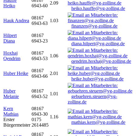
Hauffe
08167
2.09
Heiko
6943-60
heiko.hauffe@vg-zolling.de
08167
Hauk Andrea
1.03
6943-63
finanzen@vg-zolling.de
Hilpert
08167
Diana
6943-23
diana.hilpert@vg-zolling.de
Hoxhaj
08167
1.06
Qendrim
6943-53
qendrim.hoxhaj@vg-zolling.de
08167
Huber Heike
2.01
6943-66
heike.huber@vg-zolling.de
Huber
08167
1.01
Melanie
6943-52
gebuehren.steuern@vg-
zolling.de
Kern
08167
Mathias
6943-30
1.16
Erster
0175
mathias.kern@vg-zolling.de
Bürgermeister
2614485
08167