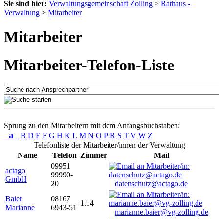
Sie sind hier:
Verwaltungsgemeinschaft Zolling
>
Rathaus -
Verwaltung
>
Mitarbeiter
Mitarbeiter
Mitarbeiter-Telefon-Liste
Sprung zu den Mitarbeitern mit dem Anfangsbuchstaben:
a
B
D
E
F
G
H
K
L
M
N
O
P
R
S
T
V
W
Z
Telefonliste der Mitarbeiter/innen der Verwaltung
Name
Telefon
Zimmer
Mail
09951
actago
99990-
GmbH
20
datenschutz@actago.de
Baier
08167
1.14
Marianne
6943-51
marianne.baier@vg-zolling.de