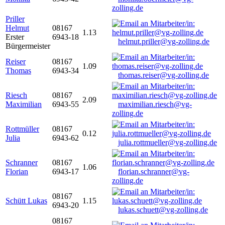
zolling.de
Priller
Helmut
08167
1.13
Erster
6943-18
helmut.priller@vg-zolling.de
Bürgermeister
Reiser
08167
1.09
Thomas
6943-34
thomas.reiser@vg-zolling.de
Riesch
08167
2.09
Maximilian
6943-55
maximilian.riesch@vg-
zolling.de
Rottmüller
08167
0.12
Julia
6943-62
julia.rottmueller@vg-zolling.de
Schranner
08167
1.06
Florian
6943-17
florian.schranner@vg-
zolling.de
08167
Schütt Lukas
1.15
6943-20
lukas.schuett@vg-zolling.de
08167