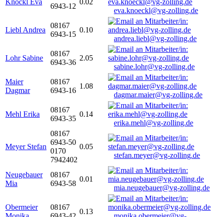
Knöckl Eva
0.02
6943-12
eva.knoeckl@vg-zolling.de
08167
Liebl Andrea
0.10
6943-15
andrea.liebl@vg-zolling.de
08167
Lohr Sabine
2.05
6943-36
sabine.lohr@vg-zolling.de
Maier
08167
1.08
Dagmar
6943-16
dagmar.maier@vg-zolling.de
08167
Mehl Erika
0.14
6943-35
erika.mehl@vg-zolling.de
08167
6943-50
Meyer Stefan
0.05
0170
stefan.meyer@vg-zolling.de
7942402
Neugebauer
08167
0.01
Mia
6943-58
mia.neugebauer@vg-zolling.de
Obermeier
08167
0.13
Monika
6943-42
monika.obermeier@vg-