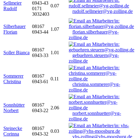
Sellmeier
6943-43
0.07
Rudolf
0171
rudolf.sellmeier@vg-zolling.de
3032403
Silberbauer
08167
1.07
Florian
6943-44
florian.silberbauer@vg-
zolling.de
08167
Soller Bianca
1.01
6943-33
gebuehren.steuern@vg-
zolling.de
Sommerer
08167
0.11
Christina
6943-61
christina.sommerer@vg-
zolling.de
Sonnhütter
08167
2.06
Norbert
6943-22
norbert.sonnhuetter@vg-
zolling.de
Steinecke
08167
0.03
Corinna
6943-32
vhs-zolling@vhs-moosburg.de