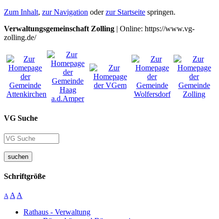
Zum Inhalt
,
zur Navigation
oder
zur Startseite
springen.
Verwaltungsgemeinschaft Zolling
| Online: https://www.vg-
zolling.de/
VG Suche
suchen
Schriftgröße
A
A
A
Rathaus - Verwaltung