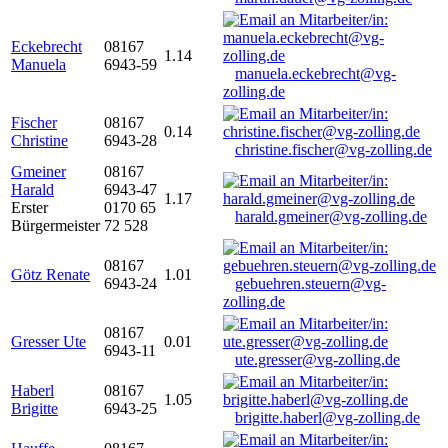
Eckebrecht
08167
1.14
Manuela
6943-59
manuela.eckebrecht@vg-
zolling.de
Fischer
08167
0.14
Christine
6943-28
christine.fischer@vg-zolling.de
Gmeiner
08167
Harald
6943-47
1.17
Erster
0170 65
harald.gmeiner@vg-zolling.de
Bürgermeister
72 528
08167
Götz Renate
1.01
6943-24
gebuehren.steuern@vg-
zolling.de
08167
Gresser Ute
0.01
6943-11
ute.gresser@vg-zolling.de
Haberl
08167
1.05
Brigitte
6943-25
brigitte.haberl@vg-zolling.de