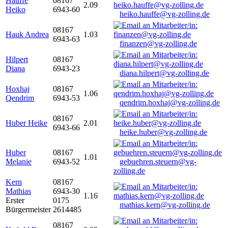
Hauffe
08167
2.09
Heiko
6943-60
heiko.hauffe@vg-zolling.de
08167
Hauk Andrea
1.03
6943-63
finanzen@vg-zolling.de
Hilpert
08167
Diana
6943-23
diana.hilpert@vg-zolling.de
Hoxhaj
08167
1.06
Qendrim
6943-53
qendrim.hoxhaj@vg-zolling.de
08167
Huber Heike
2.01
6943-66
heike.huber@vg-zolling.de
Huber
08167
1.01
Melanie
6943-52
gebuehren.steuern@vg-
zolling.de
Kern
08167
Mathias
6943-30
1.16
Erster
0175
mathias.kern@vg-zolling.de
Bürgermeister
2614485
08167