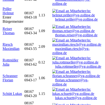
zolling.de
Priller
Helmut
08167
1.13
Erster
6943-18
helmut.priller@vg-zolling.de
Bürgermeister
Reiser
08167
1.09
Thomas
6943-34
thomas.reiser@vg-zolling.de
Riesch
08167
2.09
Maximilian
6943-55
maximilian.riesch@vg-
zolling.de
Rottmüller
08167
0.12
Julia
6943-62
julia.rottmueller@vg-zolling.de
Schranner
08167
1.06
Florian
6943-17
florian.schranner@vg-
zolling.de
08167
Schütt Lukas
1.15
6943-20
lukas.schuett@vg-zolling.de
08167