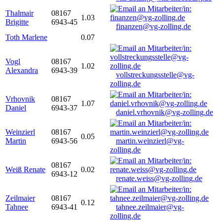
Thalmair
08167
1.03
Brigitte
6943-45
finanzen@vg-zolling.de
Toth Marlene
0.07
Vogl
08167
1.02
Alexandra
6943-39
vollstreckungsstelle@vg-
zolling.de
Vrhovnik
08167
1.07
Daniel
6943-37
daniel.vrhovnik@vg-zolling.de
Weinzierl
08167
0.05
Martin
6943-56
martin.weinzierl@vg-
zolling.de
08167
Weiß Renate
0.02
6943-12
renate.weiss@vg-zolling.de
Zeilmaier
08167
0.12
Tahnee
6943-41
tahnee.zeilmaier@vg-
zolling.de