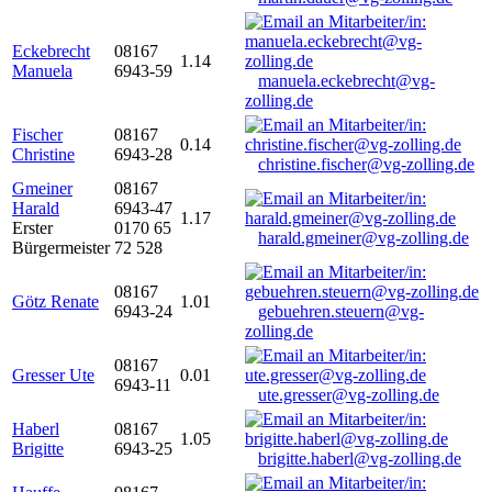
Eckebrecht
08167
1.14
Manuela
6943-59
manuela.eckebrecht@vg-
zolling.de
Fischer
08167
0.14
Christine
6943-28
christine.fischer@vg-zolling.de
Gmeiner
08167
Harald
6943-47
1.17
Erster
0170 65
harald.gmeiner@vg-zolling.de
Bürgermeister
72 528
08167
Götz Renate
1.01
6943-24
gebuehren.steuern@vg-
zolling.de
08167
Gresser Ute
0.01
6943-11
ute.gresser@vg-zolling.de
Haberl
08167
1.05
Brigitte
6943-25
brigitte.haberl@vg-zolling.de