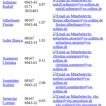
Sellmeier
6943-43
0.07
Rudolf
0171
rudolf.sellmeier@vg-zolling.de
3032403
Silberbauer
08167
1.07
Florian
6943-44
florian.silberbauer@vg-
zolling.de
08167
Soller Bianca
1.01
6943-33
gebuehren.steuern@vg-
zolling.de
Sommerer
08167
0.11
Christina
6943-61
christina.sommerer@vg-
zolling.de
Sonnhütter
08167
2.06
Norbert
6943-22
norbert.sonnhuetter@vg-
zolling.de
Steinecke
08167
0.03
Corinna
6943-32
vhs-zolling@vhs-moosburg.de