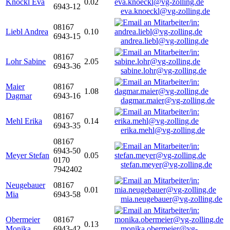
Knöckl Eva
0.02
6943-12
eva.knoeckl@vg-zolling.de
08167
Liebl Andrea
0.10
6943-15
andrea.liebl@vg-zolling.de
08167
Lohr Sabine
2.05
6943-36
sabine.lohr@vg-zolling.de
Maier
08167
1.08
Dagmar
6943-16
dagmar.maier@vg-zolling.de
08167
Mehl Erika
0.14
6943-35
erika.mehl@vg-zolling.de
08167
6943-50
Meyer Stefan
0.05
0170
stefan.meyer@vg-zolling.de
7942402
Neugebauer
08167
0.01
Mia
6943-58
mia.neugebauer@vg-zolling.de
Obermeier
08167
0.13
Monika
6943-42
monika.obermeier@vg-