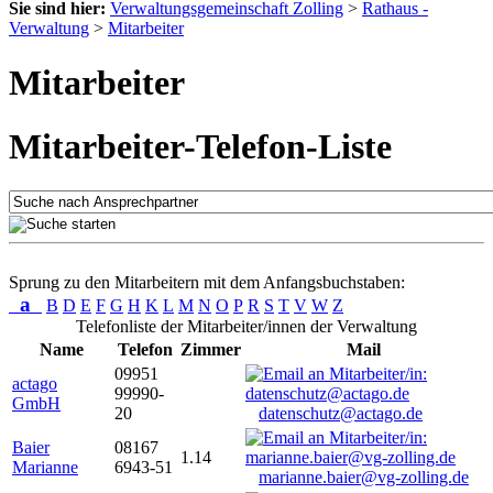
Sie sind hier:
Verwaltungsgemeinschaft Zolling
>
Rathaus -
Verwaltung
>
Mitarbeiter
Mitarbeiter
Mitarbeiter-Telefon-Liste
Sprung zu den Mitarbeitern mit dem Anfangsbuchstaben:
a
B
D
E
F
G
H
K
L
M
N
O
P
R
S
T
V
W
Z
Telefonliste der Mitarbeiter/innen der Verwaltung
Name
Telefon
Zimmer
Mail
09951
actago
99990-
GmbH
20
datenschutz@actago.de
Baier
08167
1.14
Marianne
6943-51
marianne.baier@vg-zolling.de