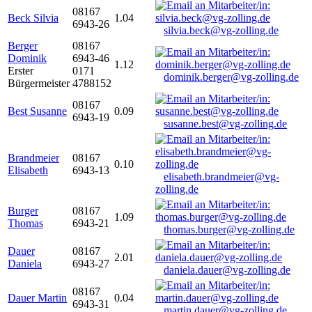
08167
Beck Silvia
1.04
6943-26
silvia.beck@vg-zolling.de
Berger
08167
Dominik
6943-46
1.12
Erster
0171
dominik.berger@vg-zolling.de
Bürgermeister
4788152
08167
Best Susanne
0.09
6943-19
susanne.best@vg-zolling.de
Brandmeier
08167
0.10
Elisabeth
6943-13
elisabeth.brandmeier@vg-
zolling.de
Burger
08167
1.09
Thomas
6943-21
thomas.burger@vg-zolling.de
Dauer
08167
2.01
Daniela
6943-27
daniela.dauer@vg-zolling.de
08167
Dauer Martin
0.04
6943-31
martin.dauer@vg-zolling.de