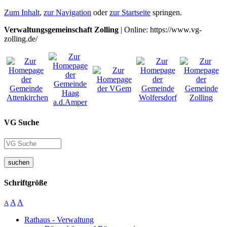
Zum Inhalt
,
zur Navigation
oder
zur Startseite
springen.
Verwaltungsgemeinschaft Zolling
| Online: https://www.vg-
zolling.de/
VG Suche
suchen
Schriftgröße
A
A
A
Rathaus - Verwaltung