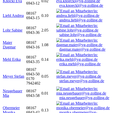
Knöckl Eva
0.02
6943-12
eva.knoeckl@vg-zolling.de
08167
Liebl Andrea
0.10
6943-15
andrea.liebl@vg-zolling.de
08167
Lohr Sabine
2.05
6943-36
sabine.lohr@vg-zolling.de
Maier
08167
1.08
Dagmar
6943-16
dagmar.maier@vg-zolling.de
08167
Mehl Erika
0.14
6943-35
erika.mehl@vg-zolling.de
08167
6943-50
Meyer Stefan
0.05
0170
stefan.meyer@vg-zolling.de
7942402
Neugebauer
08167
0.01
Mia
6943-58
mia.neugebauer@vg-zolling.de
Obermeier
08167
0.13
Monika
6943-42
monika.obermeier@vg-