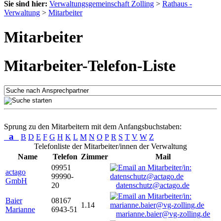
Sie sind hier:
Verwaltungsgemeinschaft Zolling
>
Rathaus -
Verwaltung
>
Mitarbeiter
Mitarbeiter
Mitarbeiter-Telefon-Liste
Sprung zu den Mitarbeitern mit dem Anfangsbuchstaben:
a
B
D
E
F
G
H
K
L
M
N
O
P
R
S
T
V
W
Z
Telefonliste der Mitarbeiter/innen der Verwaltung
Name
Telefon
Zimmer
Mail
09951
actago
99990-
GmbH
20
datenschutz@actago.de
Baier
08167
1.14
Marianne
6943-51
marianne.baier@vg-zolling.de