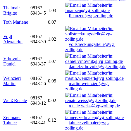
Thalmair
08167
1.03
Brigitte
6943-45
finanzen@vg-zolling.de
Toth Marlene
0.07
Vogl
08167
1.02
Alexandra
6943-39
vollstreckungsstelle@vg-
zolling.de
Vrhovnik
08167
1.07
Daniel
6943-37
daniel.vrhovnik@vg-zolling.de
Weinzierl
08167
0.05
Martin
6943-56
martin.weinzierl@vg-
zolling.de
08167
Weiß Renate
0.02
6943-12
renate.weiss@vg-zolling.de
Zeilmaier
08167
0.12
Tahnee
6943-41
tahnee.zeilmaier@vg-
zolling.de