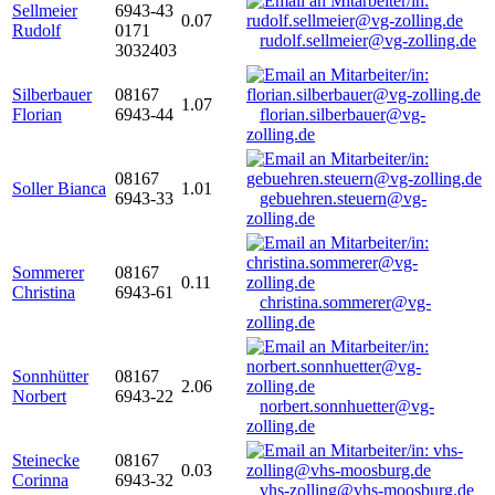
Sellmeier
6943-43
0.07
Rudolf
0171
rudolf.sellmeier@vg-zolling.de
3032403
Silberbauer
08167
1.07
Florian
6943-44
florian.silberbauer@vg-
zolling.de
08167
Soller Bianca
1.01
6943-33
gebuehren.steuern@vg-
zolling.de
Sommerer
08167
0.11
Christina
6943-61
christina.sommerer@vg-
zolling.de
Sonnhütter
08167
2.06
Norbert
6943-22
norbert.sonnhuetter@vg-
zolling.de
Steinecke
08167
0.03
Corinna
6943-32
vhs-zolling@vhs-moosburg.de