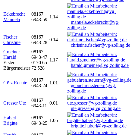
Eckebrecht
08167
1.14
Manuela
6943-59
manuela.eckebrecht@vg-
zolling.de
Fischer
08167
0.14
Christine
6943-28
christine.fischer@vg-zolling.de
Gmeiner
08167
Harald
6943-47
1.17
Erster
0170 65
harald.gmeiner@vg-zolling.de
Bürgermeister
72 528
08167
Götz Renate
1.01
6943-24
gebuehren.steuern@vg-
zolling.de
08167
Gresser Ute
0.01
6943-11
ute.gresser@vg-zolling.de
Haberl
08167
1.05
Brigitte
6943-25
brigitte.haberl@vg-zolling.de