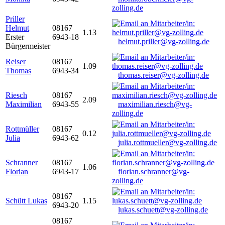
zolling.de
Priller
Helmut
08167
1.13
Erster
6943-18
helmut.priller@vg-zolling.de
Bürgermeister
Reiser
08167
1.09
Thomas
6943-34
thomas.reiser@vg-zolling.de
Riesch
08167
2.09
Maximilian
6943-55
maximilian.riesch@vg-
zolling.de
Rottmüller
08167
0.12
Julia
6943-62
julia.rottmueller@vg-zolling.de
Schranner
08167
1.06
Florian
6943-17
florian.schranner@vg-
zolling.de
08167
Schütt Lukas
1.15
6943-20
lukas.schuett@vg-zolling.de
08167