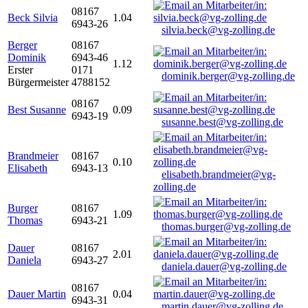
08167
Beck Silvia
1.04
6943-26
silvia.beck@vg-zolling.de
Berger
08167
Dominik
6943-46
1.12
Erster
0171
dominik.berger@vg-zolling.de
Bürgermeister
4788152
08167
Best Susanne
0.09
6943-19
susanne.best@vg-zolling.de
Brandmeier
08167
0.10
Elisabeth
6943-13
elisabeth.brandmeier@vg-
zolling.de
Burger
08167
1.09
Thomas
6943-21
thomas.burger@vg-zolling.de
Dauer
08167
2.01
Daniela
6943-27
daniela.dauer@vg-zolling.de
08167
Dauer Martin
0.04
6943-31
martin.dauer@vg-zolling.de