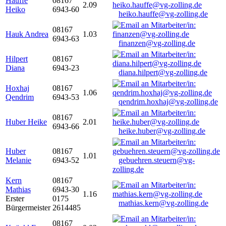
Hauffe
08167
2.09
Heiko
6943-60
heiko.hauffe@vg-zolling.de
08167
Hauk Andrea
1.03
6943-63
finanzen@vg-zolling.de
Hilpert
08167
Diana
6943-23
diana.hilpert@vg-zolling.de
Hoxhaj
08167
1.06
Qendrim
6943-53
qendrim.hoxhaj@vg-zolling.de
08167
Huber Heike
2.01
6943-66
heike.huber@vg-zolling.de
Huber
08167
1.01
Melanie
6943-52
gebuehren.steuern@vg-
zolling.de
Kern
08167
Mathias
6943-30
1.16
Erster
0175
mathias.kern@vg-zolling.de
Bürgermeister
2614485
08167