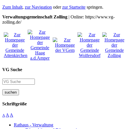
Zum Inhalt
,
zur Navigation
oder
zur Startseite
springen.
Verwaltungsgemeinschaft Zolling
| Online: https://www.vg-
zolling.de/
VG Suche
suchen
Schriftgröße
A
A
A
Rathaus - Verwaltung