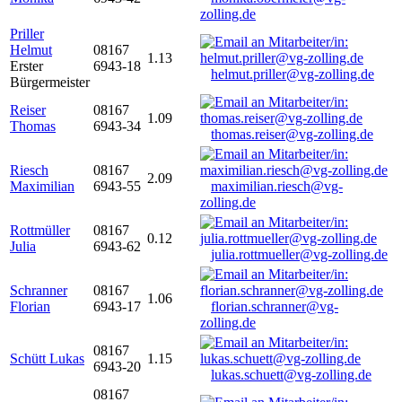
zolling.de
Priller
Helmut
08167
1.13
Erster
6943-18
helmut.priller@vg-zolling.de
Bürgermeister
Reiser
08167
1.09
Thomas
6943-34
thomas.reiser@vg-zolling.de
Riesch
08167
2.09
Maximilian
6943-55
maximilian.riesch@vg-
zolling.de
Rottmüller
08167
0.12
Julia
6943-62
julia.rottmueller@vg-zolling.de
Schranner
08167
1.06
Florian
6943-17
florian.schranner@vg-
zolling.de
08167
Schütt Lukas
1.15
6943-20
lukas.schuett@vg-zolling.de
08167