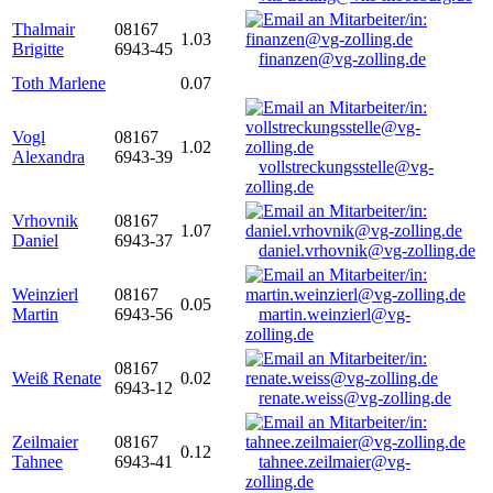
Thalmair
08167
1.03
Brigitte
6943-45
finanzen@vg-zolling.de
Toth Marlene
0.07
Vogl
08167
1.02
Alexandra
6943-39
vollstreckungsstelle@vg-
zolling.de
Vrhovnik
08167
1.07
Daniel
6943-37
daniel.vrhovnik@vg-zolling.de
Weinzierl
08167
0.05
Martin
6943-56
martin.weinzierl@vg-
zolling.de
08167
Weiß Renate
0.02
6943-12
renate.weiss@vg-zolling.de
Zeilmaier
08167
0.12
Tahnee
6943-41
tahnee.zeilmaier@vg-
zolling.de