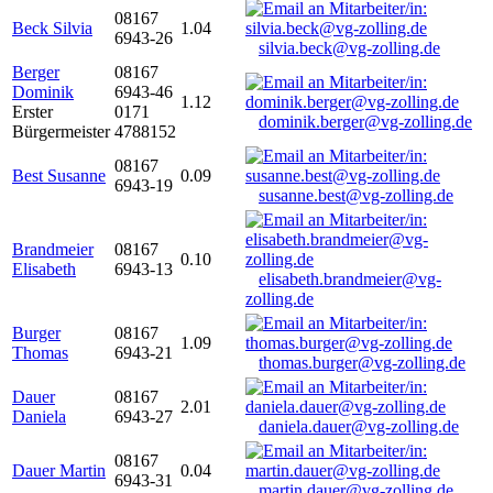
08167
Beck Silvia
1.04
6943-26
silvia.beck@vg-zolling.de
Berger
08167
Dominik
6943-46
1.12
Erster
0171
dominik.berger@vg-zolling.de
Bürgermeister
4788152
08167
Best Susanne
0.09
6943-19
susanne.best@vg-zolling.de
Brandmeier
08167
0.10
Elisabeth
6943-13
elisabeth.brandmeier@vg-
zolling.de
Burger
08167
1.09
Thomas
6943-21
thomas.burger@vg-zolling.de
Dauer
08167
2.01
Daniela
6943-27
daniela.dauer@vg-zolling.de
08167
Dauer Martin
0.04
6943-31
martin.dauer@vg-zolling.de