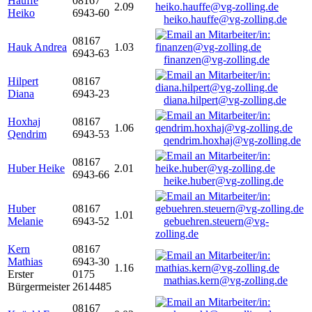
Hauffe
08167
2.09
Heiko
6943-60
heiko.hauffe@vg-zolling.de
08167
Hauk Andrea
1.03
6943-63
finanzen@vg-zolling.de
Hilpert
08167
Diana
6943-23
diana.hilpert@vg-zolling.de
Hoxhaj
08167
1.06
Qendrim
6943-53
qendrim.hoxhaj@vg-zolling.de
08167
Huber Heike
2.01
6943-66
heike.huber@vg-zolling.de
Huber
08167
1.01
Melanie
6943-52
gebuehren.steuern@vg-
zolling.de
Kern
08167
Mathias
6943-30
1.16
Erster
0175
mathias.kern@vg-zolling.de
Bürgermeister
2614485
08167