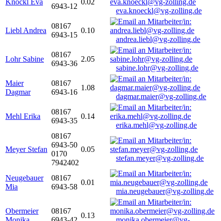
Knöckl Eva
0.02
6943-12
eva.knoeckl@vg-zolling.de
08167
Liebl Andrea
0.10
6943-15
andrea.liebl@vg-zolling.de
08167
Lohr Sabine
2.05
6943-36
sabine.lohr@vg-zolling.de
Maier
08167
1.08
Dagmar
6943-16
dagmar.maier@vg-zolling.de
08167
Mehl Erika
0.14
6943-35
erika.mehl@vg-zolling.de
08167
6943-50
Meyer Stefan
0.05
0170
stefan.meyer@vg-zolling.de
7942402
Neugebauer
08167
0.01
Mia
6943-58
mia.neugebauer@vg-zolling.de
Obermeier
08167
0.13
Monika
6943-42
monika.obermeier@vg-