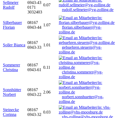
Sellmeier
6943-43
0.07
Rudolf
0171
rudolf.sellmeier@vg-zolling.de
3032403
Silberbauer
08167
1.07
Florian
6943-44
florian.silberbauer@vg-
zolling.de
08167
Soller Bianca
1.01
6943-33
gebuehren.steuern@vg-
zolling.de
Sommerer
08167
0.11
Christina
6943-61
christina.sommerer@vg-
zolling.de
Sonnhütter
08167
2.06
Norbert
6943-22
norbert.sonnhuetter@vg-
zolling.de
Steinecke
08167
0.03
Corinna
6943-32
vhs-zolling@vhs-moosburg.de