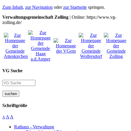
Zum Inhalt
,
zur Navigation
oder
zur Startseite
springen.
Verwaltungsgemeinschaft Zolling
| Online: https://www.vg-
zolling.de/
VG Suche
suchen
Schriftgröße
A
A
A
Rathaus - Verwaltung