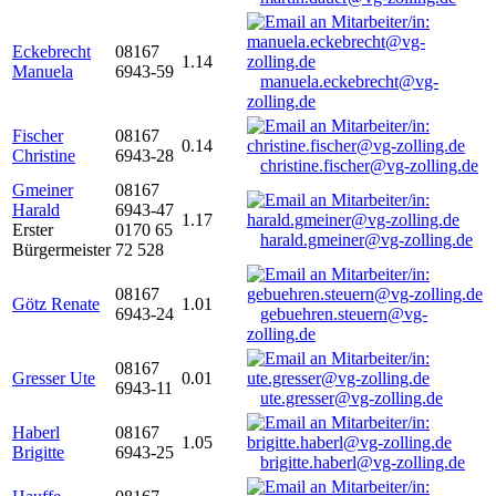
Eckebrecht
08167
1.14
Manuela
6943-59
manuela.eckebrecht@vg-
zolling.de
Fischer
08167
0.14
Christine
6943-28
christine.fischer@vg-zolling.de
Gmeiner
08167
Harald
6943-47
1.17
Erster
0170 65
harald.gmeiner@vg-zolling.de
Bürgermeister
72 528
08167
Götz Renate
1.01
6943-24
gebuehren.steuern@vg-
zolling.de
08167
Gresser Ute
0.01
6943-11
ute.gresser@vg-zolling.de
Haberl
08167
1.05
Brigitte
6943-25
brigitte.haberl@vg-zolling.de