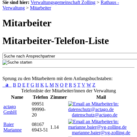
Sie sind hier:
Verwaltungsgemeinschaft Zolling
>
Rathaus -
Verwaltung
>
Mitarbeiter
Mitarbeiter
Mitarbeiter-Telefon-Liste
Sprung zu den Mitarbeitern mit dem Anfangsbuchstaben:
a
B
D
E
F
G
H
K
L
M
N
O
P
R
S
T
V
W
Z
Telefonliste der Mitarbeiter/innen der Verwaltung
Name
Telefon
Zimmer
Mail
09951
actago
99990-
GmbH
20
datenschutz@actago.de
Baier
08167
1.14
Marianne
6943-51
marianne.baier@vg-zolling.de