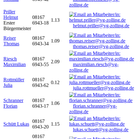
zolling.de
Priller
Helmut
08167
1.13
Erster
6943-18
helmut.priller@vg-zolling.de
Bürgermeister
Reiser
08167
1.09
Thomas
6943-34
thomas.reiser@vg-zolling.de
Riesch
08167
2.09
Maximilian
6943-55
maximilian.riesch@vg-
zolling.de
Rottmüller
08167
0.12
Julia
6943-62
julia.rottmueller@vg-zolling.de
Schranner
08167
1.06
Florian
6943-17
florian.schranner@vg-
zolling.de
08167
Schütt Lukas
1.15
6943-20
lukas.schuett@vg-zolling.de
08167