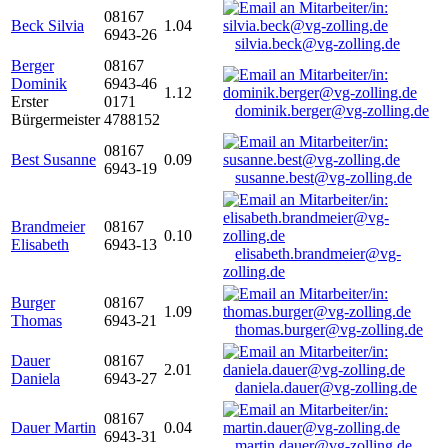
08167
Beck Silvia
1.04
6943-26
silvia.beck@vg-zolling.de
Berger
08167
Dominik
6943-46
1.12
Erster
0171
dominik.berger@vg-zolling.de
Bürgermeister
4788152
08167
Best Susanne
0.09
6943-19
susanne.best@vg-zolling.de
Brandmeier
08167
0.10
Elisabeth
6943-13
elisabeth.brandmeier@vg-
zolling.de
Burger
08167
1.09
Thomas
6943-21
thomas.burger@vg-zolling.de
Dauer
08167
2.01
Daniela
6943-27
daniela.dauer@vg-zolling.de
08167
Dauer Martin
0.04
6943-31
martin.dauer@vg-zolling.de