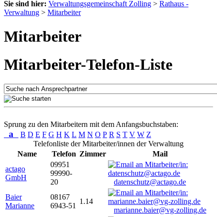
Sie sind hier:
Verwaltungsgemeinschaft Zolling
>
Rathaus -
Verwaltung
>
Mitarbeiter
Mitarbeiter
Mitarbeiter-Telefon-Liste
Sprung zu den Mitarbeitern mit dem Anfangsbuchstaben:
a
B
D
E
F
G
H
K
L
M
N
O
P
R
S
T
V
W
Z
Telefonliste der Mitarbeiter/innen der Verwaltung
Name
Telefon
Zimmer
Mail
09951
actago
99990-
GmbH
20
datenschutz@actago.de
Baier
08167
1.14
Marianne
6943-51
marianne.baier@vg-zolling.de