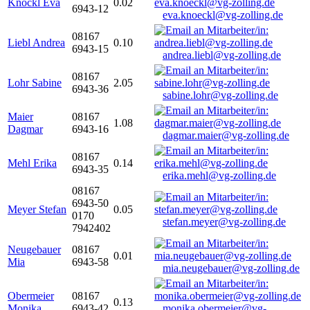
Knöckl Eva
0.02
6943-12
eva.knoeckl@vg-zolling.de
08167
Liebl Andrea
0.10
6943-15
andrea.liebl@vg-zolling.de
08167
Lohr Sabine
2.05
6943-36
sabine.lohr@vg-zolling.de
Maier
08167
1.08
Dagmar
6943-16
dagmar.maier@vg-zolling.de
08167
Mehl Erika
0.14
6943-35
erika.mehl@vg-zolling.de
08167
6943-50
Meyer Stefan
0.05
0170
stefan.meyer@vg-zolling.de
7942402
Neugebauer
08167
0.01
Mia
6943-58
mia.neugebauer@vg-zolling.de
Obermeier
08167
0.13
Monika
6943-42
monika.obermeier@vg-