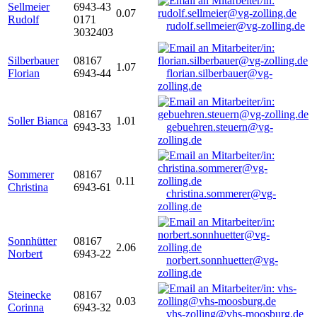
Sellmeier
6943-43
0.07
Rudolf
0171
rudolf.sellmeier@vg-zolling.de
3032403
Silberbauer
08167
1.07
Florian
6943-44
florian.silberbauer@vg-
zolling.de
08167
Soller Bianca
1.01
6943-33
gebuehren.steuern@vg-
zolling.de
Sommerer
08167
0.11
Christina
6943-61
christina.sommerer@vg-
zolling.de
Sonnhütter
08167
2.06
Norbert
6943-22
norbert.sonnhuetter@vg-
zolling.de
Steinecke
08167
0.03
Corinna
6943-32
vhs-zolling@vhs-moosburg.de