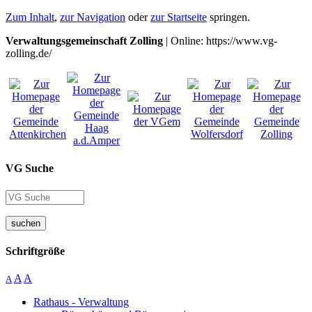
Zum Inhalt
,
zur Navigation
oder
zur Startseite
springen.
Verwaltungsgemeinschaft Zolling
| Online: https://www.vg-
zolling.de/
VG Suche
suchen
Schriftgröße
A
A
A
Rathaus - Verwaltung