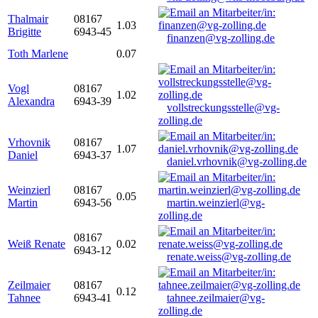
Thalmair
08167
1.03
Brigitte
6943-45
finanzen@vg-zolling.de
Toth Marlene
0.07
Vogl
08167
1.02
Alexandra
6943-39
vollstreckungsstelle@vg-
zolling.de
Vrhovnik
08167
1.07
Daniel
6943-37
daniel.vrhovnik@vg-zolling.de
Weinzierl
08167
0.05
Martin
6943-56
martin.weinzierl@vg-
zolling.de
08167
Weiß Renate
0.02
6943-12
renate.weiss@vg-zolling.de
Zeilmaier
08167
0.12
Tahnee
6943-41
tahnee.zeilmaier@vg-
zolling.de