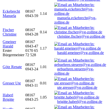
Eckebrecht
08167
1.14
Manuela
6943-59
manuela.eckebrecht@vg-
zolling.de
Fischer
08167
0.14
Christine
6943-28
christine.fischer@vg-zolling.de
Gmeiner
08167
Harald
6943-47
1.17
Erster
0170 65
harald.gmeiner@vg-zolling.de
Bürgermeister
72 528
08167
Götz Renate
1.01
6943-24
gebuehren.steuern@vg-
zolling.de
08167
Gresser Ute
0.01
6943-11
ute.gresser@vg-zolling.de
Haberl
08167
1.05
Brigitte
6943-25
brigitte.haberl@vg-zolling.de