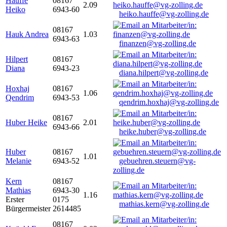
Hauffe
08167
2.09
Heiko
6943-60
heiko.hauffe@vg-zolling.de
08167
Hauk Andrea
1.03
6943-63
finanzen@vg-zolling.de
Hilpert
08167
Diana
6943-23
diana.hilpert@vg-zolling.de
Hoxhaj
08167
1.06
Qendrim
6943-53
qendrim.hoxhaj@vg-zolling.de
08167
Huber Heike
2.01
6943-66
heike.huber@vg-zolling.de
Huber
08167
1.01
Melanie
6943-52
gebuehren.steuern@vg-
zolling.de
Kern
08167
Mathias
6943-30
1.16
Erster
0175
mathias.kern@vg-zolling.de
Bürgermeister
2614485
08167