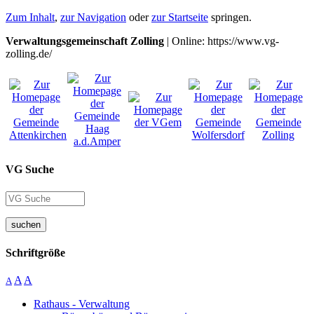
Zum Inhalt
,
zur Navigation
oder
zur Startseite
springen.
Verwaltungsgemeinschaft Zolling
| Online: https://www.vg-
zolling.de/
VG Suche
suchen
Schriftgröße
A
A
A
Rathaus - Verwaltung