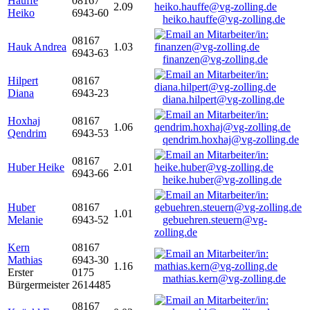
Hauffe
08167
2.09
Heiko
6943-60
heiko.hauffe@vg-zolling.de
08167
Hauk Andrea
1.03
6943-63
finanzen@vg-zolling.de
Hilpert
08167
Diana
6943-23
diana.hilpert@vg-zolling.de
Hoxhaj
08167
1.06
Qendrim
6943-53
qendrim.hoxhaj@vg-zolling.de
08167
Huber Heike
2.01
6943-66
heike.huber@vg-zolling.de
Huber
08167
1.01
Melanie
6943-52
gebuehren.steuern@vg-
zolling.de
Kern
08167
Mathias
6943-30
1.16
Erster
0175
mathias.kern@vg-zolling.de
Bürgermeister
2614485
08167