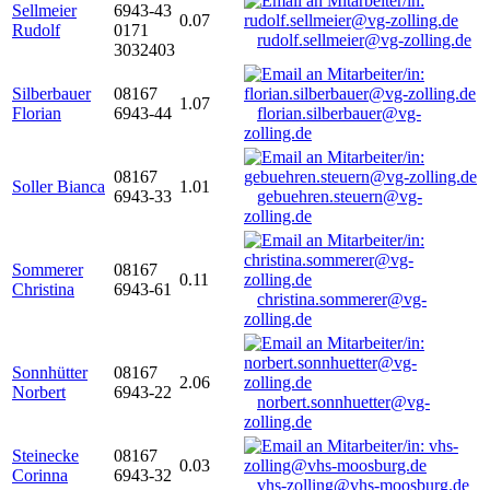
Sellmeier
6943-43
0.07
Rudolf
0171
rudolf.sellmeier@vg-zolling.de
3032403
Silberbauer
08167
1.07
Florian
6943-44
florian.silberbauer@vg-
zolling.de
08167
Soller Bianca
1.01
6943-33
gebuehren.steuern@vg-
zolling.de
Sommerer
08167
0.11
Christina
6943-61
christina.sommerer@vg-
zolling.de
Sonnhütter
08167
2.06
Norbert
6943-22
norbert.sonnhuetter@vg-
zolling.de
Steinecke
08167
0.03
Corinna
6943-32
vhs-zolling@vhs-moosburg.de