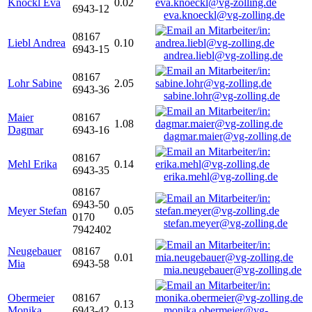
Knöckl Eva
0.02
6943-12
eva.knoeckl@vg-zolling.de
08167
Liebl Andrea
0.10
6943-15
andrea.liebl@vg-zolling.de
08167
Lohr Sabine
2.05
6943-36
sabine.lohr@vg-zolling.de
Maier
08167
1.08
Dagmar
6943-16
dagmar.maier@vg-zolling.de
08167
Mehl Erika
0.14
6943-35
erika.mehl@vg-zolling.de
08167
6943-50
Meyer Stefan
0.05
0170
stefan.meyer@vg-zolling.de
7942402
Neugebauer
08167
0.01
Mia
6943-58
mia.neugebauer@vg-zolling.de
Obermeier
08167
0.13
Monika
6943-42
monika.obermeier@vg-