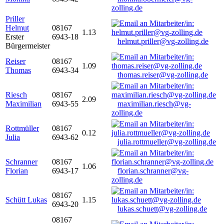
zolling.de
Priller
Helmut
08167
1.13
Erster
6943-18
helmut.priller@vg-zolling.de
Bürgermeister
Reiser
08167
1.09
Thomas
6943-34
thomas.reiser@vg-zolling.de
Riesch
08167
2.09
Maximilian
6943-55
maximilian.riesch@vg-
zolling.de
Rottmüller
08167
0.12
Julia
6943-62
julia.rottmueller@vg-zolling.de
Schranner
08167
1.06
Florian
6943-17
florian.schranner@vg-
zolling.de
08167
Schütt Lukas
1.15
6943-20
lukas.schuett@vg-zolling.de
08167