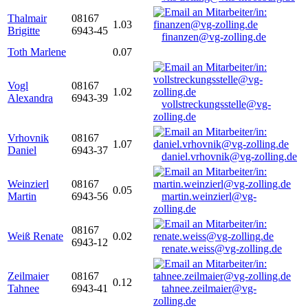
Thalmair
08167
1.03
Brigitte
6943-45
finanzen@vg-zolling.de
Toth Marlene
0.07
Vogl
08167
1.02
Alexandra
6943-39
vollstreckungsstelle@vg-
zolling.de
Vrhovnik
08167
1.07
Daniel
6943-37
daniel.vrhovnik@vg-zolling.de
Weinzierl
08167
0.05
Martin
6943-56
martin.weinzierl@vg-
zolling.de
08167
Weiß Renate
0.02
6943-12
renate.weiss@vg-zolling.de
Zeilmaier
08167
0.12
Tahnee
6943-41
tahnee.zeilmaier@vg-
zolling.de