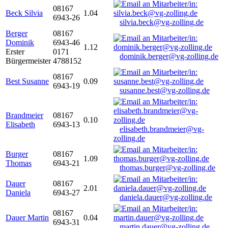
08167
Beck Silvia
1.04
6943-26
silvia.beck@vg-zolling.de
Berger
08167
Dominik
6943-46
1.12
Erster
0171
dominik.berger@vg-zolling.de
Bürgermeister
4788152
08167
Best Susanne
0.09
6943-19
susanne.best@vg-zolling.de
Brandmeier
08167
0.10
Elisabeth
6943-13
elisabeth.brandmeier@vg-
zolling.de
Burger
08167
1.09
Thomas
6943-21
thomas.burger@vg-zolling.de
Dauer
08167
2.01
Daniela
6943-27
daniela.dauer@vg-zolling.de
08167
Dauer Martin
0.04
6943-31
martin.dauer@vg-zolling.de