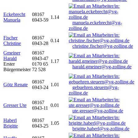
Eckebrecht
08167
1.14
Manuela
6943-59
manuela.eckebrecht@vg-
zolling.de
Fischer
08167
0.14
Christine
6943-28
christine.fischer@vg-zolling.de
Gmeiner
08167
Harald
6943-47
1.17
Erster
0170 65
harald.gmeiner@vg-zolling.de
Bürgermeister
72 528
08167
Götz Renate
1.01
6943-24
gebuehren.steuern@vg-
zolling.de
08167
Gresser Ute
0.01
6943-11
ute.gresser@vg-zolling.de
Haberl
08167
1.05
Brigitte
6943-25
brigitte.haberl@vg-zolling.de