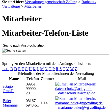
Sie sind hier:
Verwaltungsgemeinschaft Zolling
>
Rathaus -
Verwaltung
>
Mitarbeiter
Mitarbeiter
Mitarbeiter-Telefon-Liste
Sprung zu den Mitarbeitern mit dem Anfangsbuchstaben:
a
B
D
E
F
G
H
K
L
M
N
O
P
R
S
T
V
W
Z
Telefonliste der Mitarbeiter/innen der Verwaltung
Name
Telefon
Zimmer
Mail
09951
actago
99990-
GmbH
20
datenschutz@actago.de
Baier
08167
1.14
Marianne
6943-51
marianne.baier@vg-zolling.de