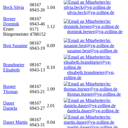
08167
Beck Silvia
1.04
6943-26
silvia.beck@vg-zolling.de
Berger
08167
Dominik
6943-46
1.12
Erster
0171
dominik.berger@vg-zolling.de
Bürgermeister
4788152
08167
Best Susanne
0.09
6943-19
susanne.best@vg-zolling.de
Brandmeier
08167
0.10
Elisabeth
6943-13
elisabeth.brandmeier@vg-
zolling.de
Burger
08167
1.09
Thomas
6943-21
thomas.burger@vg-zolling.de
Dauer
08167
2.01
Daniela
6943-27
daniela.dauer@vg-zolling.de
08167
Dauer Martin
0.04
6943-31
martin.dauer@vg-zolling.de