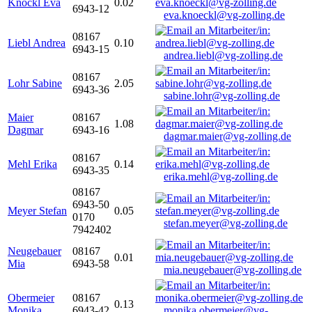
Knöckl Eva
0.02
6943-12
eva.knoeckl@vg-zolling.de
08167
Liebl Andrea
0.10
6943-15
andrea.liebl@vg-zolling.de
08167
Lohr Sabine
2.05
6943-36
sabine.lohr@vg-zolling.de
Maier
08167
1.08
Dagmar
6943-16
dagmar.maier@vg-zolling.de
08167
Mehl Erika
0.14
6943-35
erika.mehl@vg-zolling.de
08167
6943-50
Meyer Stefan
0.05
0170
stefan.meyer@vg-zolling.de
7942402
Neugebauer
08167
0.01
Mia
6943-58
mia.neugebauer@vg-zolling.de
Obermeier
08167
0.13
Monika
6943-42
monika.obermeier@vg-