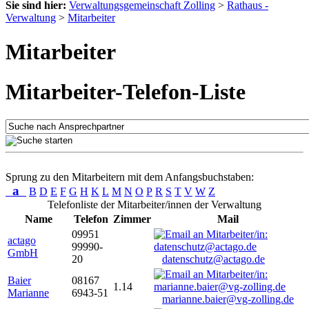
Sie sind hier:
Verwaltungsgemeinschaft Zolling
>
Rathaus -
Verwaltung
>
Mitarbeiter
Mitarbeiter
Mitarbeiter-Telefon-Liste
Sprung zu den Mitarbeitern mit dem Anfangsbuchstaben:
a
B
D
E
F
G
H
K
L
M
N
O
P
R
S
T
V
W
Z
Telefonliste der Mitarbeiter/innen der Verwaltung
Name
Telefon
Zimmer
Mail
09951
actago
99990-
GmbH
20
datenschutz@actago.de
Baier
08167
1.14
Marianne
6943-51
marianne.baier@vg-zolling.de