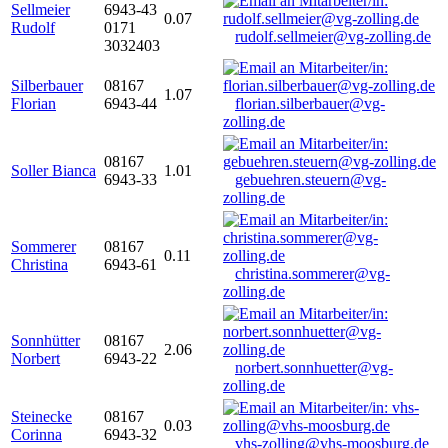
Sellmeier
6943-43
0.07
Rudolf
0171
rudolf.sellmeier@vg-zolling.de
3032403
Silberbauer
08167
1.07
Florian
6943-44
florian.silberbauer@vg-
zolling.de
08167
Soller Bianca
1.01
6943-33
gebuehren.steuern@vg-
zolling.de
Sommerer
08167
0.11
Christina
6943-61
christina.sommerer@vg-
zolling.de
Sonnhütter
08167
2.06
Norbert
6943-22
norbert.sonnhuetter@vg-
zolling.de
Steinecke
08167
0.03
Corinna
6943-32
vhs-zolling@vhs-moosburg.de