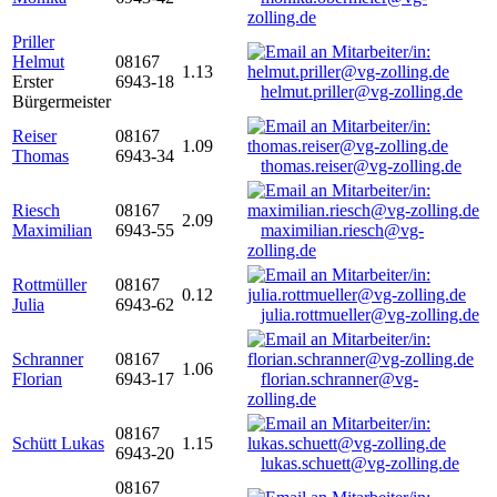
zolling.de
Priller
Helmut
08167
1.13
Erster
6943-18
helmut.priller@vg-zolling.de
Bürgermeister
Reiser
08167
1.09
Thomas
6943-34
thomas.reiser@vg-zolling.de
Riesch
08167
2.09
Maximilian
6943-55
maximilian.riesch@vg-
zolling.de
Rottmüller
08167
0.12
Julia
6943-62
julia.rottmueller@vg-zolling.de
Schranner
08167
1.06
Florian
6943-17
florian.schranner@vg-
zolling.de
08167
Schütt Lukas
1.15
6943-20
lukas.schuett@vg-zolling.de
08167