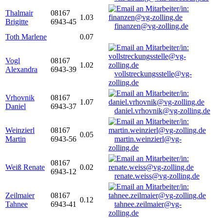
Thalmair
08167
1.03
Brigitte
6943-45
finanzen@vg-zolling.de
Toth Marlene
0.07
Vogl
08167
1.02
Alexandra
6943-39
vollstreckungsstelle@vg-
zolling.de
Vrhovnik
08167
1.07
Daniel
6943-37
daniel.vrhovnik@vg-zolling.de
Weinzierl
08167
0.05
Martin
6943-56
martin.weinzierl@vg-
zolling.de
08167
Weiß Renate
0.02
6943-12
renate.weiss@vg-zolling.de
Zeilmaier
08167
0.12
Tahnee
6943-41
tahnee.zeilmaier@vg-
zolling.de