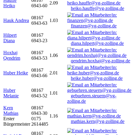
Hauffe
08167
2.09
Heiko
6943-60
heiko.hauffe@vg-zolling.de
08167
Hauk Andrea
1.03
6943-63
finanzen@vg-zolling.de
Hilpert
08167
Diana
6943-23
diana.hilpert@vg-zolling.de
Hoxhaj
08167
1.06
Qendrim
6943-53
qendrim.hoxhaj@vg-zolling.de
08167
Huber Heike
2.01
6943-66
heike.huber@vg-zolling.de
Huber
08167
1.01
Melanie
6943-52
gebuehren.steuern@vg-
zolling.de
Kern
08167
Mathias
6943-30
1.16
Erster
0175
mathias.kern@vg-zolling.de
Bürgermeister
2614485
08167