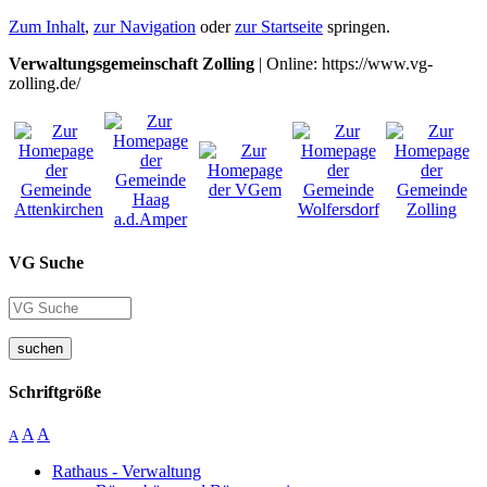
Zum Inhalt
,
zur Navigation
oder
zur Startseite
springen.
Verwaltungsgemeinschaft Zolling
| Online: https://www.vg-
zolling.de/
VG Suche
suchen
Schriftgröße
A
A
A
Rathaus - Verwaltung