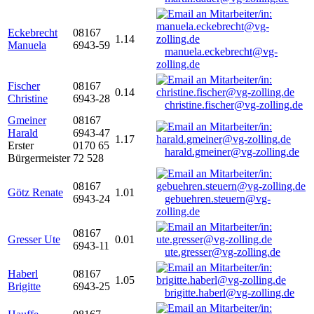
Eckebrecht
08167
1.14
Manuela
6943-59
manuela.eckebrecht@vg-
zolling.de
Fischer
08167
0.14
Christine
6943-28
christine.fischer@vg-zolling.de
Gmeiner
08167
Harald
6943-47
1.17
Erster
0170 65
harald.gmeiner@vg-zolling.de
Bürgermeister
72 528
08167
Götz Renate
1.01
6943-24
gebuehren.steuern@vg-
zolling.de
08167
Gresser Ute
0.01
6943-11
ute.gresser@vg-zolling.de
Haberl
08167
1.05
Brigitte
6943-25
brigitte.haberl@vg-zolling.de