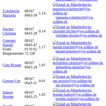
Eckebrecht
08167
1.14
Manuela
6943-59
manuela.eckebrecht@vg-
zolling.de
Fischer
08167
0.14
Christine
6943-28
christine.fischer@vg-zolling.de
Gmeiner
08167
Harald
6943-47
1.17
Erster
0170 65
harald.gmeiner@vg-zolling.de
Bürgermeister
72 528
08167
Götz Renate
1.01
6943-24
gebuehren.steuern@vg-
zolling.de
08167
Gresser Ute
0.01
6943-11
ute.gresser@vg-zolling.de
Haberl
08167
1.05
Brigitte
6943-25
brigitte.haberl@vg-zolling.de