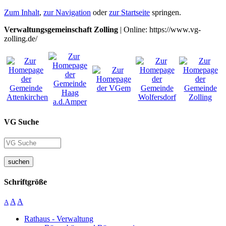
Zum Inhalt
,
zur Navigation
oder
zur Startseite
springen.
Verwaltungsgemeinschaft Zolling
| Online: https://www.vg-
zolling.de/
VG Suche
suchen
Schriftgröße
A
A
A
Rathaus - Verwaltung