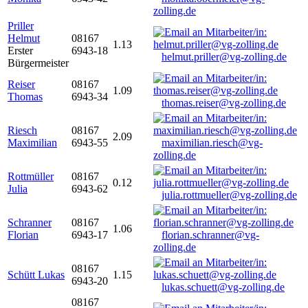
zolling.de
Priller
Helmut
08167
1.13
Erster
6943-18
helmut.priller@vg-zolling.de
Bürgermeister
Reiser
08167
1.09
Thomas
6943-34
thomas.reiser@vg-zolling.de
Riesch
08167
2.09
Maximilian
6943-55
maximilian.riesch@vg-
zolling.de
Rottmüller
08167
0.12
Julia
6943-62
julia.rottmueller@vg-zolling.de
Schranner
08167
1.06
Florian
6943-17
florian.schranner@vg-
zolling.de
08167
Schütt Lukas
1.15
6943-20
lukas.schuett@vg-zolling.de
08167