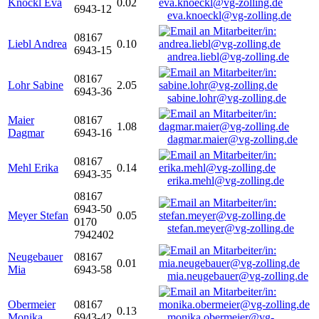
Knöckl Eva
0.02
6943-12
eva.knoeckl@vg-zolling.de
08167
Liebl Andrea
0.10
6943-15
andrea.liebl@vg-zolling.de
08167
Lohr Sabine
2.05
6943-36
sabine.lohr@vg-zolling.de
Maier
08167
1.08
Dagmar
6943-16
dagmar.maier@vg-zolling.de
08167
Mehl Erika
0.14
6943-35
erika.mehl@vg-zolling.de
08167
6943-50
Meyer Stefan
0.05
0170
stefan.meyer@vg-zolling.de
7942402
Neugebauer
08167
0.01
Mia
6943-58
mia.neugebauer@vg-zolling.de
Obermeier
08167
0.13
Monika
6943-42
monika.obermeier@vg-