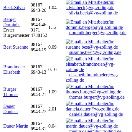
08167
Beck Silvia
1.04
6943-26
silvia.beck@vg-zolling.de
Berger
08167
Dominik
6943-46
1.12
Erster
0171
dominik.berger@vg-zolling.de
Bürgermeister
4788152
08167
Best Susanne
0.09
6943-19
susanne.best@vg-zolling.de
Brandmeier
08167
0.10
Elisabeth
6943-13
elisabeth.brandmeier@vg-
zolling.de
Burger
08167
1.09
Thomas
6943-21
thomas.burger@vg-zolling.de
Dauer
08167
2.01
Daniela
6943-27
daniela.dauer@vg-zolling.de
08167
Dauer Martin
0.04
6943-31
martin.dauer@vg-zolling.de