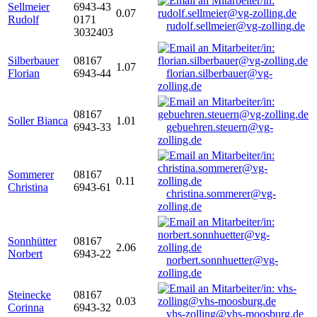
Sellmeier
6943-43
0.07
Rudolf
0171
rudolf.sellmeier@vg-zolling.de
3032403
Silberbauer
08167
1.07
Florian
6943-44
florian.silberbauer@vg-
zolling.de
08167
Soller Bianca
1.01
6943-33
gebuehren.steuern@vg-
zolling.de
Sommerer
08167
0.11
Christina
6943-61
christina.sommerer@vg-
zolling.de
Sonnhütter
08167
2.06
Norbert
6943-22
norbert.sonnhuetter@vg-
zolling.de
Steinecke
08167
0.03
Corinna
6943-32
vhs-zolling@vhs-moosburg.de