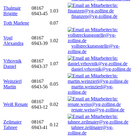
Thalmair
08167
1.03
Brigitte
6943-45
finanzen@vg-zolling.de
Toth Marlene
0.07
Vogl
08167
1.02
Alexandra
6943-39
vollstreckungsstelle@vg-
zolling.de
Vrhovnik
08167
1.07
Daniel
6943-37
daniel.vrhovnik@vg-zolling.de
Weinzierl
08167
0.05
Martin
6943-56
martin.weinzierl@vg-
zolling.de
08167
Weiß Renate
0.02
6943-12
renate.weiss@vg-zolling.de
Zeilmaier
08167
0.12
Tahnee
6943-41
tahnee.zeilmaier@vg-
zolling.de