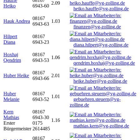
Hauffe
08167
2.09
Heiko
6943-60
heiko.hauffe@vg-zolling.de
08167
Hauk Andrea
1.03
6943-63
finanzen@vg-zolling.de
Hilpert
08167
Diana
6943-23
diana.hilpert@vg-zolling.de
Hoxhaj
08167
1.06
Qendrim
6943-53
qendrim.hoxhaj@vg-zolling.de
08167
Huber Heike
2.01
6943-66
heike.huber@vg-zolling.de
Huber
08167
1.01
Melanie
6943-52
gebuehren.steuern@vg-
zolling.de
Kern
08167
Mathias
6943-30
1.16
Erster
0175
mathias.kern@vg-zolling.de
Bürgermeister
2614485
08167