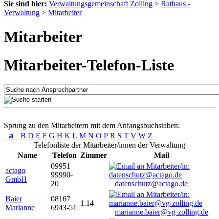
Sie sind hier:
Verwaltungsgemeinschaft Zolling
>
Rathaus -
Verwaltung
>
Mitarbeiter
Mitarbeiter
Mitarbeiter-Telefon-Liste
Sprung zu den Mitarbeitern mit dem Anfangsbuchstaben:
a
B
D
E
F
G
H
K
L
M
N
O
P
R
S
T
V
W
Z
Telefonliste der Mitarbeiter/innen der Verwaltung
Name
Telefon
Zimmer
Mail
09951
actago
99990-
GmbH
20
datenschutz@actago.de
Baier
08167
1.14
Marianne
6943-51
marianne.baier@vg-zolling.de