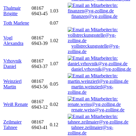
Thalmair
08167
1.03
Brigitte
6943-45
finanzen@vg-zolling.de
Toth Marlene
0.07
Vogl
08167
1.02
Alexandra
6943-39
vollstreckungsstelle@vg-
zolling.de
Vrhovnik
08167
1.07
Daniel
6943-37
daniel.vrhovnik@vg-zolling.de
Weinzierl
08167
0.05
Martin
6943-56
martin.weinzierl@vg-
zolling.de
08167
Weiß Renate
0.02
6943-12
renate.weiss@vg-zolling.de
Zeilmaier
08167
0.12
Tahnee
6943-41
tahnee.zeilmaier@vg-
zolling.de