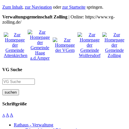
Zum Inhalt
,
zur Navigation
oder
zur Startseite
springen.
Verwaltungsgemeinschaft Zolling
| Online: https://www.vg-
zolling.de/
VG Suche
suchen
Schriftgröße
A
A
A
Rathaus - Verwaltung