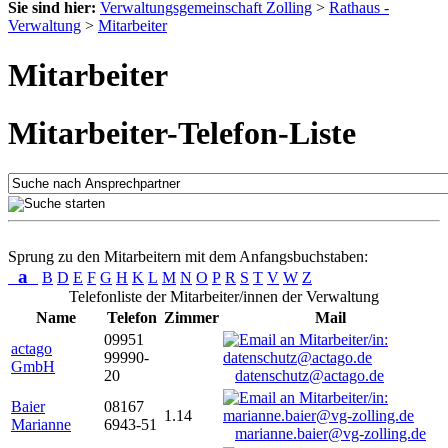
Sie sind hier:
Verwaltungsgemeinschaft Zolling
>
Rathaus -
Verwaltung
>
Mitarbeiter
Mitarbeiter
Mitarbeiter-Telefon-Liste
Sprung zu den Mitarbeitern mit dem Anfangsbuchstaben:
a
B
D
E
F
G
H
K
L
M
N
O
P
R
S
T
V
W
Z
Telefonliste der Mitarbeiter/innen der Verwaltung
Name
Telefon
Zimmer
Mail
09951
actago
99990-
GmbH
20
datenschutz@actago.de
Baier
08167
1.14
Marianne
6943-51
marianne.baier@vg-zolling.de