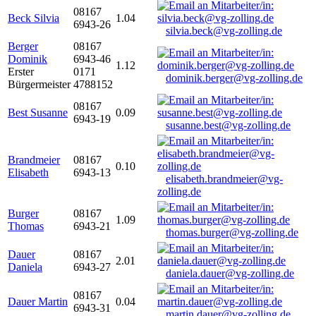
08167
Beck Silvia
1.04
6943-26
silvia.beck@vg-zolling.de
Berger
08167
Dominik
6943-46
1.12
Erster
0171
dominik.berger@vg-zolling.de
Bürgermeister
4788152
08167
Best Susanne
0.09
6943-19
susanne.best@vg-zolling.de
Brandmeier
08167
0.10
Elisabeth
6943-13
elisabeth.brandmeier@vg-
zolling.de
Burger
08167
1.09
Thomas
6943-21
thomas.burger@vg-zolling.de
Dauer
08167
2.01
Daniela
6943-27
daniela.dauer@vg-zolling.de
08167
Dauer Martin
0.04
6943-31
martin.dauer@vg-zolling.de