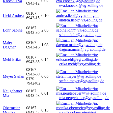
Knöckl Eva
0.02
6943-12
eva.knoeckl@vg-zolling.de
08167
Liebl Andrea
0.10
6943-15
andrea.liebl@vg-zolling.de
08167
Lohr Sabine
2.05
6943-36
sabine.lohr@vg-zolling.de
Maier
08167
1.08
Dagmar
6943-16
dagmar.maier@vg-zolling.de
08167
Mehl Erika
0.14
6943-35
erika.mehl@vg-zolling.de
08167
6943-50
Meyer Stefan
0.05
0170
stefan.meyer@vg-zolling.de
7942402
Neugebauer
08167
0.01
Mia
6943-58
mia.neugebauer@vg-zolling.de
Obermeier
08167
0.13
Monika
6943-42
monika.obermeier@vg-