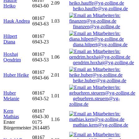
Hauffe
08167
2.09
Heiko
6943-60
heiko.hauffe@vg-zolling.de
08167
Hauk Andrea
1.03
6943-63
finanzen@vg-zolling.de
Hilpert
08167
Diana
6943-23
diana.hilpert@vg-zolling.de
Hoxhaj
08167
1.06
Qendrim
6943-53
qendrim.hoxhaj@vg-zolling.de
08167
Huber Heike
2.01
6943-66
heike.huber@vg-zolling.de
Huber
08167
1.01
Melanie
6943-52
gebuehren.steuern@vg-
zolling.de
Kern
08167
Mathias
6943-30
1.16
Erster
0175
mathias.kern@vg-zolling.de
Bürgermeister
2614485
08167