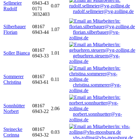
Sellmeier
6943-43
0.07
Rudolf
0171
rudolf.sellmeier@vg-zolling.de
3032403
Silberbauer
08167
1.07
Florian
6943-44
florian.silberbauer@vg-
zolling.de
08167
Soller Bianca
1.01
6943-33
gebuehren.steuern@vg-
zolling.de
Sommerer
08167
0.11
Christina
6943-61
christina.sommerer@vg-
zolling.de
Sonnhütter
08167
2.06
Norbert
6943-22
norbert.sonnhuetter@vg-
zolling.de
Steinecke
08167
0.03
Corinna
6943-32
vhs-zolling@vhs-moosburg.de