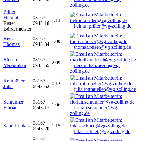
zolling.de
Priller
Helmut
08167
1.13
Erster
6943-18
helmut.priller@vg-zolling.de
Bürgermeister
Reiser
08167
1.09
Thomas
6943-34
thomas.reiser@vg-zolling.de
Riesch
08167
2.09
Maximilian
6943-55
maximilian.riesch@vg-
zolling.de
Rottmüller
08167
0.12
Julia
6943-62
julia.rottmueller@vg-zolling.de
Schranner
08167
1.06
Florian
6943-17
florian.schranner@vg-
zolling.de
08167
Schütt Lukas
1.15
6943-20
lukas.schuett@vg-zolling.de
08167