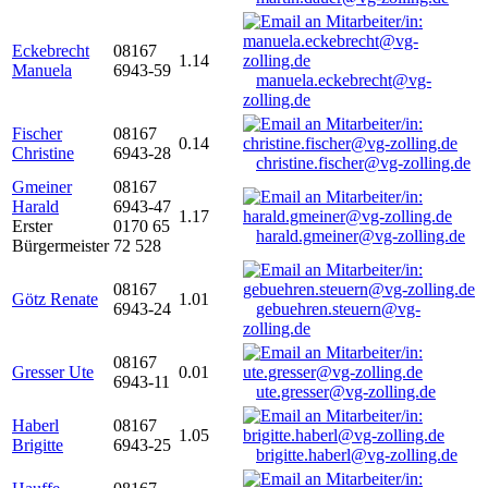
Eckebrecht
08167
1.14
Manuela
6943-59
manuela.eckebrecht@vg-
zolling.de
Fischer
08167
0.14
Christine
6943-28
christine.fischer@vg-zolling.de
Gmeiner
08167
Harald
6943-47
1.17
Erster
0170 65
harald.gmeiner@vg-zolling.de
Bürgermeister
72 528
08167
Götz Renate
1.01
6943-24
gebuehren.steuern@vg-
zolling.de
08167
Gresser Ute
0.01
6943-11
ute.gresser@vg-zolling.de
Haberl
08167
1.05
Brigitte
6943-25
brigitte.haberl@vg-zolling.de