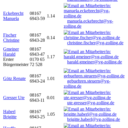
Eckebrecht
08167
1.14
Manuela
6943-59
manuela.eckebrecht@vg-
zolling.de
Fischer
08167
0.14
Christine
6943-28
christine.fischer@vg-zolling.de
Gmeiner
08167
Harald
6943-47
1.17
Erster
0170 65
harald.gmeiner@vg-zolling.de
Bürgermeister
72 528
08167
Götz Renate
1.01
6943-24
gebuehren.steuern@vg-
zolling.de
08167
Gresser Ute
0.01
6943-11
ute.gresser@vg-zolling.de
Haberl
08167
1.05
Brigitte
6943-25
brigitte.haberl@vg-zolling.de