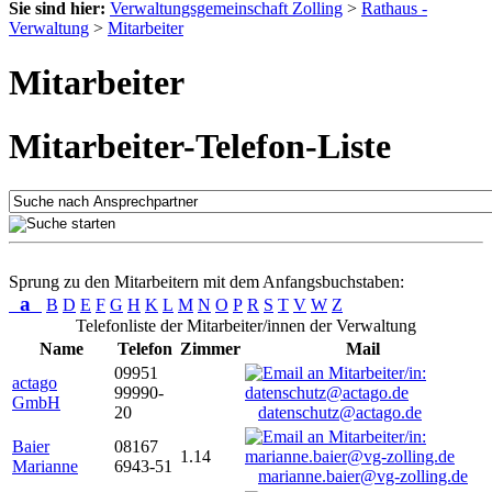
Sie sind hier:
Verwaltungsgemeinschaft Zolling
>
Rathaus -
Verwaltung
>
Mitarbeiter
Mitarbeiter
Mitarbeiter-Telefon-Liste
Sprung zu den Mitarbeitern mit dem Anfangsbuchstaben:
a
B
D
E
F
G
H
K
L
M
N
O
P
R
S
T
V
W
Z
Telefonliste der Mitarbeiter/innen der Verwaltung
Name
Telefon
Zimmer
Mail
09951
actago
99990-
GmbH
20
datenschutz@actago.de
Baier
08167
1.14
Marianne
6943-51
marianne.baier@vg-zolling.de