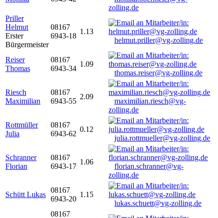
zolling.de
Priller
Helmut
08167
1.13
Erster
6943-18
helmut.priller@vg-zolling.de
Bürgermeister
Reiser
08167
1.09
Thomas
6943-34
thomas.reiser@vg-zolling.de
Riesch
08167
2.09
Maximilian
6943-55
maximilian.riesch@vg-
zolling.de
Rottmüller
08167
0.12
Julia
6943-62
julia.rottmueller@vg-zolling.de
Schranner
08167
1.06
Florian
6943-17
florian.schranner@vg-
zolling.de
08167
Schütt Lukas
1.15
6943-20
lukas.schuett@vg-zolling.de
08167