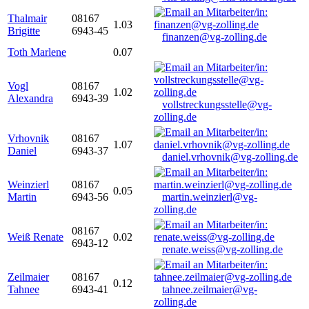
Thalmair
08167
1.03
Brigitte
6943-45
finanzen@vg-zolling.de
Toth Marlene
0.07
Vogl
08167
1.02
Alexandra
6943-39
vollstreckungsstelle@vg-
zolling.de
Vrhovnik
08167
1.07
Daniel
6943-37
daniel.vrhovnik@vg-zolling.de
Weinzierl
08167
0.05
Martin
6943-56
martin.weinzierl@vg-
zolling.de
08167
Weiß Renate
0.02
6943-12
renate.weiss@vg-zolling.de
Zeilmaier
08167
0.12
Tahnee
6943-41
tahnee.zeilmaier@vg-
zolling.de