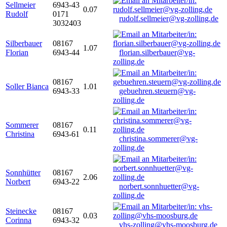
Sellmeier
6943-43
0.07
Rudolf
0171
rudolf.sellmeier@vg-zolling.de
3032403
Silberbauer
08167
1.07
Florian
6943-44
florian.silberbauer@vg-
zolling.de
08167
Soller Bianca
1.01
6943-33
gebuehren.steuern@vg-
zolling.de
Sommerer
08167
0.11
Christina
6943-61
christina.sommerer@vg-
zolling.de
Sonnhütter
08167
2.06
Norbert
6943-22
norbert.sonnhuetter@vg-
zolling.de
Steinecke
08167
0.03
Corinna
6943-32
vhs-zolling@vhs-moosburg.de