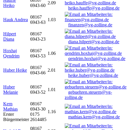
Hauffe
08167
2.09
Heiko
6943-60
heiko.hauffe@vg-zolling.de
08167
Hauk Andrea
1.03
6943-63
finanzen@vg-zolling.de
Hilpert
08167
Diana
6943-23
diana.hilpert@vg-zolling.de
Hoxhaj
08167
1.06
Qendrim
6943-53
qendrim.hoxhaj@vg-zolling.de
08167
Huber Heike
2.01
6943-66
heike.huber@vg-zolling.de
Huber
08167
1.01
Melanie
6943-52
gebuehren.steuern@vg-
zolling.de
Kern
08167
Mathias
6943-30
1.16
Erster
0175
mathias.kern@vg-zolling.de
Bürgermeister
2614485
08167