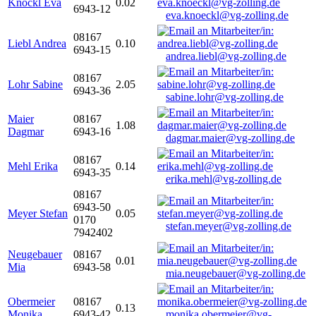
Knöckl Eva
0.02
6943-12
eva.knoeckl@vg-zolling.de
08167
Liebl Andrea
0.10
6943-15
andrea.liebl@vg-zolling.de
08167
Lohr Sabine
2.05
6943-36
sabine.lohr@vg-zolling.de
Maier
08167
1.08
Dagmar
6943-16
dagmar.maier@vg-zolling.de
08167
Mehl Erika
0.14
6943-35
erika.mehl@vg-zolling.de
08167
6943-50
Meyer Stefan
0.05
0170
stefan.meyer@vg-zolling.de
7942402
Neugebauer
08167
0.01
Mia
6943-58
mia.neugebauer@vg-zolling.de
Obermeier
08167
0.13
Monika
6943-42
monika.obermeier@vg-