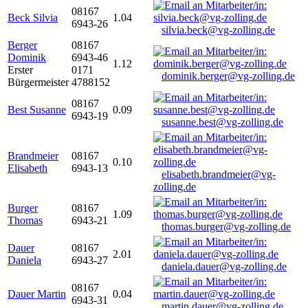
08167
Beck Silvia
1.04
6943-26
silvia.beck@vg-zolling.de
Berger
08167
Dominik
6943-46
1.12
Erster
0171
dominik.berger@vg-zolling.de
Bürgermeister
4788152
08167
Best Susanne
0.09
6943-19
susanne.best@vg-zolling.de
Brandmeier
08167
0.10
Elisabeth
6943-13
elisabeth.brandmeier@vg-
zolling.de
Burger
08167
1.09
Thomas
6943-21
thomas.burger@vg-zolling.de
Dauer
08167
2.01
Daniela
6943-27
daniela.dauer@vg-zolling.de
08167
Dauer Martin
0.04
6943-31
martin.dauer@vg-zolling.de