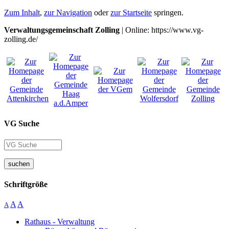
Zum Inhalt
,
zur Navigation
oder
zur Startseite
springen.
Verwaltungsgemeinschaft Zolling
| Online: https://www.vg-
zolling.de/
VG Suche
suchen
Schriftgröße
A
A
A
Rathaus - Verwaltung