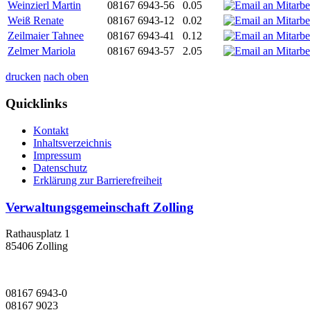
Weinzierl Martin
08167 6943-56
0.05
Weiß Renate
08167 6943-12
0.02
Zeilmaier Tahnee
08167 6943-41
0.12
Zelmer Mariola
08167 6943-57
2.05
drucken
nach oben
Quicklinks
Kontakt
Inhaltsverzeichnis
Impressum
Datenschutz
Erklärung zur Barrierefreiheit
Verwaltungsgemeinschaft Zolling
Rathausplatz 1
85406 Zolling
08167 6943-0
08167 9023