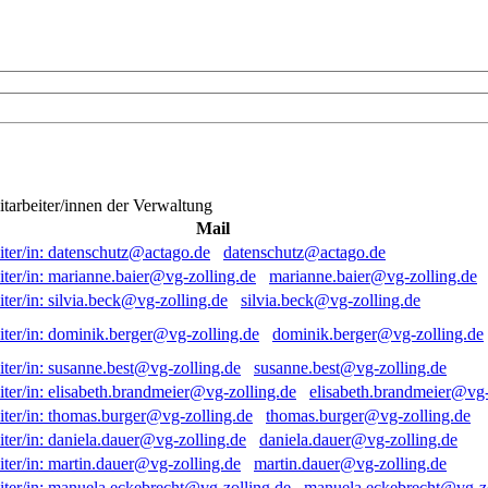
itarbeiter/innen der Verwaltung
Mail
datenschutz@actago.de
marianne.baier@vg-zolling.de
silvia.beck@vg-zolling.de
dominik.berger@vg-zolling.de
susanne.best@vg-zolling.de
elisabeth.brandmeier@vg-
thomas.burger@vg-zolling.de
daniela.dauer@vg-zolling.de
martin.dauer@vg-zolling.de
manuela.eckebrecht@vg-zo