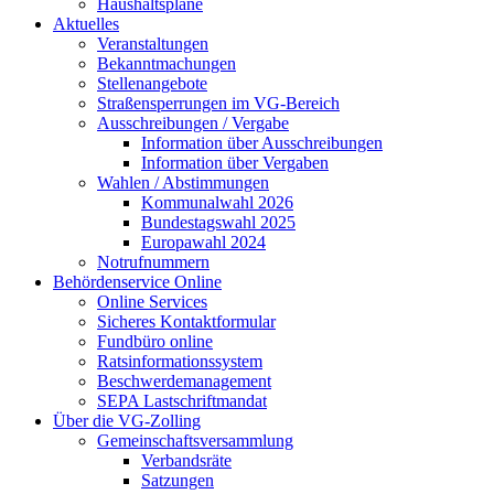
Haushaltspläne
Aktuelles
Veranstaltungen
Bekanntmachungen
Stellenangebote
Straßensperrungen im VG-Bereich
Ausschreibungen / Vergabe
Information über Ausschreibungen
Information über Vergaben
Wahlen / Abstimmungen
Kommunalwahl 2026
Bundestagswahl 2025
Europawahl 2024
Notrufnummern
Behördenservice Online
Online Services
Sicheres Kontaktformular
Fundbüro online
Ratsinformationssystem
Beschwerdemanagement
SEPA Lastschriftmandat
Über die VG-Zolling
Gemeinschaftsversammlung
Verbandsräte
Satzungen