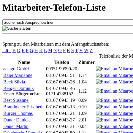
Mitarbeiter-Telefon-Liste
Sprung zu den Mitarbeitern mit dem Anfangsbuchstaben:
a
B
D
E
F
G
H
K
L
M
N
O
P
R
S
T
V
W
Z
Telefonliste der M
Name
Telefon
Zimmer
actago GmbH
09951 99990-20
Baier Marianne
08167 6943-51
1.14
Beck Silvia
08167 6943-26
1.04
Berger Dominik
08167 6943-46
1.12
Erster Bürgermeister
0171 4788152
Best Susanne
08167 6943-19
0.09
Brandmeier Elisabeth
08167 6943-13
0.10
Burger Thomas
08167 6943-21
1.09
Dauer Daniela
08167 6943-27
2.01
Dauer Martin
08167 6943-31
0.04
Eckebrecht Manuela
08167 6943-59
1.14