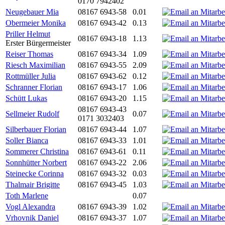
0170 7942402
Neugebauer Mia
08167 6943-58
0.01
Obermeier Monika
08167 6943-42
0.13
Priller Helmut
08167 6943-18
1.13
Erster Bürgermeister
Reiser Thomas
08167 6943-34
1.09
Riesch Maximilian
08167 6943-55
2.09
Rottmüller Julia
08167 6943-62
0.12
Schranner Florian
08167 6943-17
1.06
Schütt Lukas
08167 6943-20
1.15
08167 6943-43
Sellmeier Rudolf
0.07
0171 3032403
Silberbauer Florian
08167 6943-44
1.07
Soller Bianca
08167 6943-33
1.01
Sommerer Christina
08167 6943-61
0.11
Sonnhütter Norbert
08167 6943-22
2.06
Steinecke Corinna
08167 6943-32
0.03
Thalmair Brigitte
08167 6943-45
1.03
Toth Marlene
0.07
Vogl Alexandra
08167 6943-39
1.02
Vrhovnik Daniel
08167 6943-37
1.07