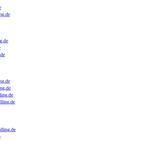
e
ng.de
g.de
e
.de
ng.de
ng.de
ling.de
lling.de
lling.de
e