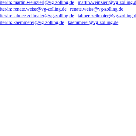
martin.weinzierl@vg-zolling.
renate.weiss@vg-zolling.de
tahnee.zeilmaier@vg-zolling.
kaemmerei@vg-zolling.de