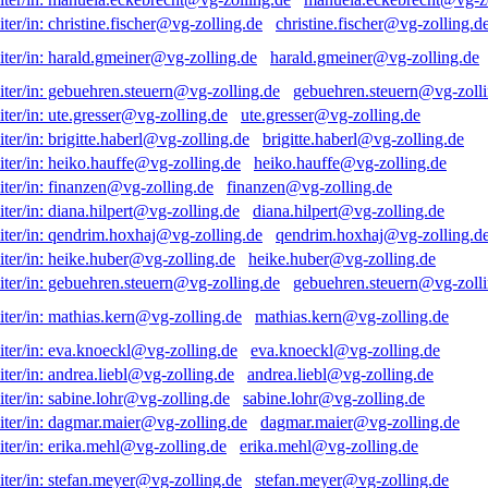
christine.fischer@vg-zolling.d
harald.gmeiner@vg-zolling.de
gebuehren.steuern@vg-zolli
ute.gresser@vg-zolling.de
brigitte.haberl@vg-zolling.de
heiko.hauffe@vg-zolling.de
finanzen@vg-zolling.de
diana.hilpert@vg-zolling.de
qendrim.hoxhaj@vg-zolling.d
heike.huber@vg-zolling.de
gebuehren.steuern@vg-zolli
mathias.kern@vg-zolling.de
eva.knoeckl@vg-zolling.de
andrea.liebl@vg-zolling.de
sabine.lohr@vg-zolling.de
dagmar.maier@vg-zolling.de
erika.mehl@vg-zolling.de
stefan.meyer@vg-zolling.de