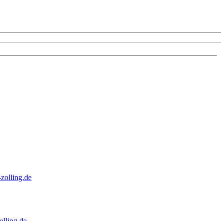
zolling.de
lling.de