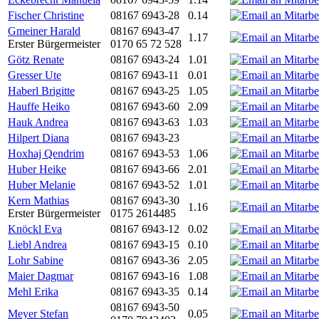
Fischer Christine
08167 6943-28
0.14
Gmeiner Harald
08167 6943-47
1.17
Erster Bürgermeister
0170 65 72 528
Götz Renate
08167 6943-24
1.01
Gresser Ute
08167 6943-11
0.01
Haberl Brigitte
08167 6943-25
1.05
Hauffe Heiko
08167 6943-60
2.09
Hauk Andrea
08167 6943-63
1.03
Hilpert Diana
08167 6943-23
Hoxhaj Qendrim
08167 6943-53
1.06
Huber Heike
08167 6943-66
2.01
Huber Melanie
08167 6943-52
1.01
Kern Mathias
08167 6943-30
1.16
Erster Bürgermeister
0175 2614485
Knöckl Eva
08167 6943-12
0.02
Liebl Andrea
08167 6943-15
0.10
Lohr Sabine
08167 6943-36
2.05
Maier Dagmar
08167 6943-16
1.08
Mehl Erika
08167 6943-35
0.14
08167 6943-50
Meyer Stefan
0.05