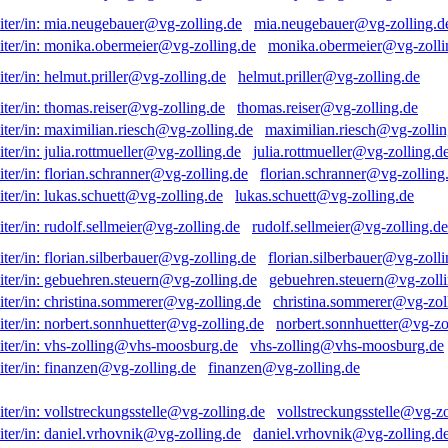
mia.neugebauer@vg-zolling.d
monika.obermeier@vg-zolli
helmut.priller@vg-zolling.de
thomas.reiser@vg-zolling.de
maximilian.riesch@vg-zollin
julia.rottmueller@vg-zolling.d
florian.schranner@vg-zolling
lukas.schuett@vg-zolling.de
rudolf.sellmeier@vg-zolling.de
florian.silberbauer@vg-zolli
gebuehren.steuern@vg-zolli
christina.sommerer@vg-zol
norbert.sonnhuetter@vg-zo
vhs-zolling@vhs-moosburg.de
finanzen@vg-zolling.de
vollstreckungsstelle@vg-zo
daniel.vrhovnik@vg-zolling.d