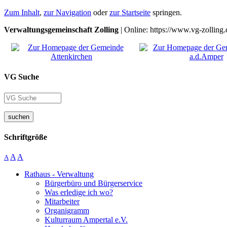
Zum Inhalt
,
zur Navigation
oder
zur Startseite
springen.
Verwaltungsgemeinschaft Zolling
| Online: https://www.vg-zolling.
VG Suche
suchen
Schriftgröße
A
A
A
Rathaus - Verwaltung
Bürgerbüro und Bürgerservice
Was erledige ich wo?
Mitarbeiter
Organigramm
Kulturraum Ampertal e.V.