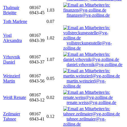
Thalmair
08167
1.03
Brigitte
6943-45
finanzen@vg-zolling.de
Toth Marlene
0.07
Vogl
08167
1.02
Alexandra
6943-39
vollstreckungsstelle@vg-
zolling.de
Vrhovnik
08167
1.07
Daniel
6943-37
daniel.vrhovnik@vg-zolling.de
Weinzierl
08167
0.05
Martin
6943-56
martin.weinzierl@vg-
zolling.de
08167
Weiß Renate
0.02
6943-12
renate.weiss@vg-zolling.de
Zeilmaier
08167
0.12
Tahnee
6943-41
tahnee.zeilmaier@vg-
zolling.de