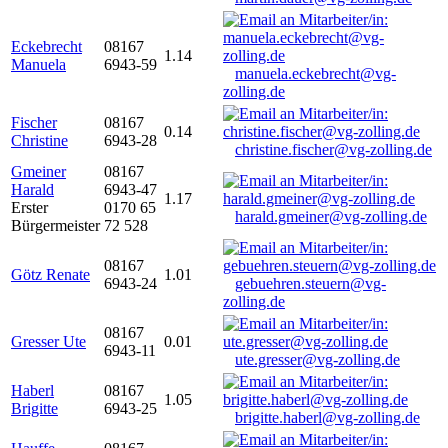
Eckebrecht
08167
1.14
Manuela
6943-59
manuela.eckebrecht@vg-
zolling.de
Fischer
08167
0.14
Christine
6943-28
christine.fischer@vg-zolling.de
Gmeiner
08167
Harald
6943-47
1.17
Erster
0170 65
harald.gmeiner@vg-zolling.de
Bürgermeister
72 528
08167
Götz Renate
1.01
6943-24
gebuehren.steuern@vg-
zolling.de
08167
Gresser Ute
0.01
6943-11
ute.gresser@vg-zolling.de
Haberl
08167
1.05
Brigitte
6943-25
brigitte.haberl@vg-zolling.de