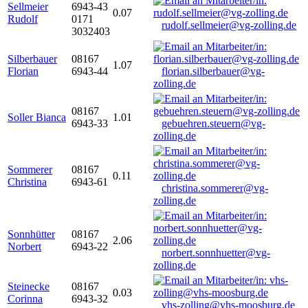
Sellmeier
6943-43
0.07
Rudolf
0171
rudolf.sellmeier@vg-zolling.de
3032403
Silberbauer
08167
1.07
Florian
6943-44
florian.silberbauer@vg-
zolling.de
08167
Soller Bianca
1.01
6943-33
gebuehren.steuern@vg-
zolling.de
Sommerer
08167
0.11
Christina
6943-61
christina.sommerer@vg-
zolling.de
Sonnhütter
08167
2.06
Norbert
6943-22
norbert.sonnhuetter@vg-
zolling.de
Steinecke
08167
0.03
Corinna
6943-32
vhs-zolling@vhs-moosburg.de