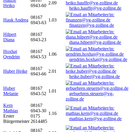
Hauffe
08167
2.09
Heiko
6943-60
heiko.hauffe@vg-zolling.de
08167
Hauk Andrea
1.03
6943-63
finanzen@vg-zolling.de
Hilpert
08167
Diana
6943-23
diana.hilpert@vg-zolling.de
Hoxhaj
08167
1.06
Qendrim
6943-53
qendrim.hoxhaj@vg-zolling.de
08167
Huber Heike
2.01
6943-66
heike.huber@vg-zolling.de
Huber
08167
1.01
Melanie
6943-52
gebuehren.steuern@vg-
zolling.de
Kern
08167
Mathias
6943-30
1.16
Erster
0175
mathias.kern@vg-zolling.de
Bürgermeister
2614485
08167