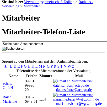
Sie sind hier:
Verwaltungsgemeinschaft Zolling
>
Rathaus -
Verwaltung
>
Mitarbeiter
Mitarbeiter
Mitarbeiter-Telefon-Liste
Sprung zu den Mitarbeitern mit dem Anfangsbuchstaben:
a
B
D
E
F
G
H
K
L
M
N
O
P
R
S
T
V
W
Z
Telefonliste der Mitarbeiter/innen der Verwaltung
Name
Telefon
Zimmer
Mail
09951
actago
99990-
GmbH
20
datenschutz@actago.de
Baier
08167
1.14
Marianne
6943-51
marianne.baier@vg-zolling.de