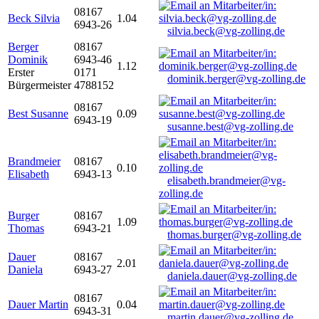
08167
Beck Silvia
1.04
6943-26
silvia.beck@vg-zolling.de
Berger
08167
Dominik
6943-46
1.12
Erster
0171
dominik.berger@vg-zolling.de
Bürgermeister
4788152
08167
Best Susanne
0.09
6943-19
susanne.best@vg-zolling.de
Brandmeier
08167
0.10
Elisabeth
6943-13
elisabeth.brandmeier@vg-
zolling.de
Burger
08167
1.09
Thomas
6943-21
thomas.burger@vg-zolling.de
Dauer
08167
2.01
Daniela
6943-27
daniela.dauer@vg-zolling.de
08167
Dauer Martin
0.04
6943-31
martin.dauer@vg-zolling.de