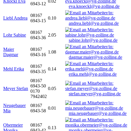
Knöckl Eva
0.02
6943-12
eva.knoeckl@vg-zolling.de
08167
Liebl Andrea
0.10
6943-15
andrea.liebl@vg-zolling.de
08167
Lohr Sabine
2.05
6943-36
sabine.lohr@vg-zolling.de
Maier
08167
1.08
Dagmar
6943-16
dagmar.maier@vg-zolling.de
08167
Mehl Erika
0.14
6943-35
erika.mehl@vg-zolling.de
08167
6943-50
Meyer Stefan
0.05
0170
stefan.meyer@vg-zolling.de
7942402
Neugebauer
08167
0.01
Mia
6943-58
mia.neugebauer@vg-zolling.de
Obermeier
08167
0.13
Monika
6943-42
monika.obermeier@vg-