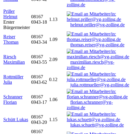
zolling.de
Priller
Helmut
08167
1.13
Erster
6943-18
helmut.priller@vg-zolling.de
Bürgermeister
Reiser
08167
1.09
Thomas
6943-34
thomas.reiser@vg-zolling.de
Riesch
08167
2.09
Maximilian
6943-55
maximilian.riesch@vg-
zolling.de
Rottmüller
08167
0.12
Julia
6943-62
julia.rottmueller@vg-zolling.de
Schranner
08167
1.06
Florian
6943-17
florian.schranner@vg-
zolling.de
08167
Schütt Lukas
1.15
6943-20
lukas.schuett@vg-zolling.de
08167