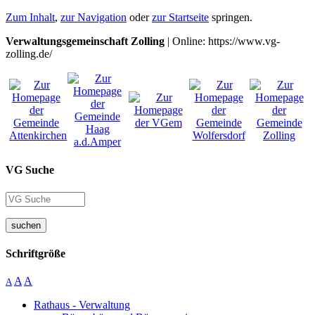
Zum Inhalt
,
zur Navigation
oder
zur Startseite
springen.
Verwaltungsgemeinschaft Zolling
| Online: https://www.vg-
zolling.de/
VG Suche
suchen
Schriftgröße
A
A
A
Rathaus - Verwaltung