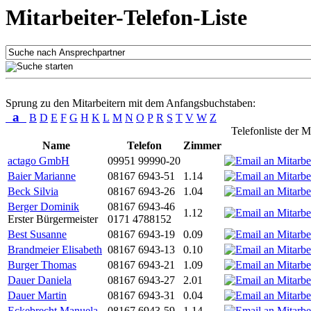
Mitarbeiter-Telefon-Liste
Sprung zu den Mitarbeitern mit dem Anfangsbuchstaben:
a
B
D
E
F
G
H
K
L
M
N
O
P
R
S
T
V
W
Z
Telefonliste der M
Name
Telefon
Zimmer
actago GmbH
09951 99990-20
Baier Marianne
08167 6943-51
1.14
Beck Silvia
08167 6943-26
1.04
Berger Dominik
08167 6943-46
1.12
Erster Bürgermeister
0171 4788152
Best Susanne
08167 6943-19
0.09
Brandmeier Elisabeth
08167 6943-13
0.10
Burger Thomas
08167 6943-21
1.09
Dauer Daniela
08167 6943-27
2.01
Dauer Martin
08167 6943-31
0.04
Eckebrecht Manuela
08167 6943-59
1.14