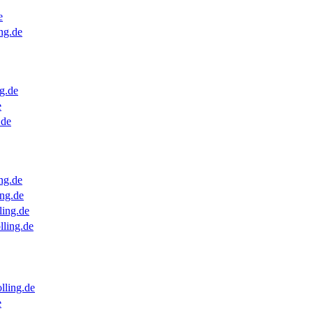
e
ng.de
g.de
e
.de
ng.de
ng.de
ling.de
lling.de
lling.de
e