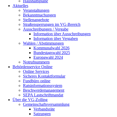
Haushaltspläne
Aktuelles
Veranstaltungen
Bekanntmachungen
Stellenangebote
Straßensperrungen im VG-Bereich
Ausschreibungen / Vergabe
Information über Ausschreibungen
Information über Vergaben
Wahlen / Abstimmungen
Kommunalwahl 2026
Bundestagswahl 2025
Europawahl 2024
Notrufnummern
Behördenservice Online
Online Services
Sicheres Kontaktformular
Fundbüro online
Ratsinformationssystem
Beschwerdemanagement
SEPA Lastschriftmandat
Über die VG-Zolling
Gemeinschaftsversammlung
Verbandsräte
Satzungen