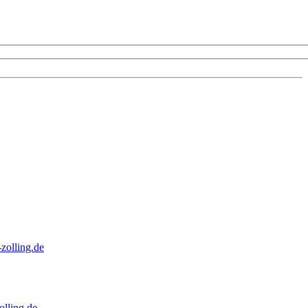
zolling.de
lling.de