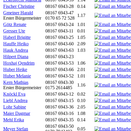
Fischer Christine
08167 6943-28
0.14
Gmeiner Harald
08167 6943-47
1.17
Erster Bürgermeister
0170 65 72 528
Götz Renate
08167 6943-24
1.01
Gresser Ute
08167 6943-11
0.01
Haberl Brigitte
08167 6943-25
1.05
Hauffe Heiko
08167 6943-60
2.09
Hauk Andrea
08167 6943-63
1.03
Hilpert Diana
08167 6943-23
Hoxhaj Qendrim
08167 6943-53
1.06
Huber Heike
08167 6943-66
2.01
Huber Melanie
08167 6943-52
1.01
Kern Mathias
08167 6943-30
1.16
Erster Bürgermeister
0175 2614485
Knöckl Eva
08167 6943-12
0.02
Liebl Andrea
08167 6943-15
0.10
Lohr Sabine
08167 6943-36
2.05
Maier Dagmar
08167 6943-16
1.08
Mehl Erika
08167 6943-35
0.14
08167 6943-50
Meyer Stefan
0.05