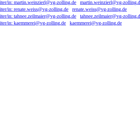
martin.weinzierl@vg-zolling.
renate.weiss@vg-zolling.de
tahnee.zeilmaier@vg-zolling.
kaemmerei@vg-zolling.de