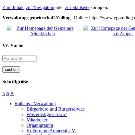
Zum Inhalt
,
zur Navigation
oder
zur Startseite
springen.
Verwaltungsgemeinschaft Zolling
| Online: https://www.vg-zolling.
VG Suche
suchen
Schriftgröße
A
A
A
Rathaus - Verwaltung
Bürgerbüro und Bürgerservice
Was erledige ich wo?
Mitarbeiter
Organigramm
Kulturraum Ampertal e.V.