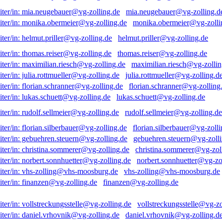
mia.neugebauer@vg-zolling.d
monika.obermeier@vg-zolli
helmut.priller@vg-zolling.de
thomas.reiser@vg-zolling.de
maximilian.riesch@vg-zollin
julia.rottmueller@vg-zolling.d
florian.schranner@vg-zolling
lukas.schuett@vg-zolling.de
rudolf.sellmeier@vg-zolling.de
florian.silberbauer@vg-zolli
gebuehren.steuern@vg-zolli
christina.sommerer@vg-zol
norbert.sonnhuetter@vg-zo
vhs-zolling@vhs-moosburg.de
finanzen@vg-zolling.de
vollstreckungsstelle@vg-zo
daniel.vrhovnik@vg-zolling.d