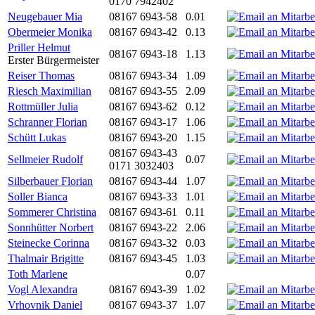
0170 7942402
Neugebauer Mia
08167 6943-58
0.01
Obermeier Monika
08167 6943-42
0.13
Priller Helmut
08167 6943-18
1.13
Erster Bürgermeister
Reiser Thomas
08167 6943-34
1.09
Riesch Maximilian
08167 6943-55
2.09
Rottmüller Julia
08167 6943-62
0.12
Schranner Florian
08167 6943-17
1.06
Schütt Lukas
08167 6943-20
1.15
08167 6943-43
Sellmeier Rudolf
0.07
0171 3032403
Silberbauer Florian
08167 6943-44
1.07
Soller Bianca
08167 6943-33
1.01
Sommerer Christina
08167 6943-61
0.11
Sonnhütter Norbert
08167 6943-22
2.06
Steinecke Corinna
08167 6943-32
0.03
Thalmair Brigitte
08167 6943-45
1.03
Toth Marlene
0.07
Vogl Alexandra
08167 6943-39
1.02
Vrhovnik Daniel
08167 6943-37
1.07