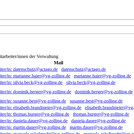
itarbeiter/innen der Verwaltung
Mail
datenschutz@actago.de
marianne.baier@vg-zolling.de
silvia.beck@vg-zolling.de
dominik.berger@vg-zolling.de
susanne.best@vg-zolling.de
elisabeth.brandmeier@vg-
thomas.burger@vg-zolling.de
daniela.dauer@vg-zolling.de
martin.dauer@vg-zolling.de
manuela.eckebrecht@vg-zo