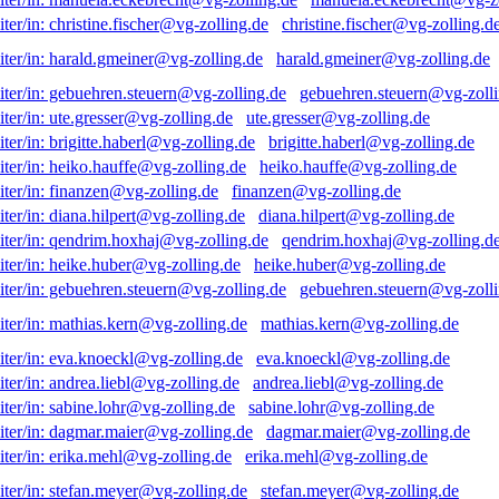
christine.fischer@vg-zolling.d
harald.gmeiner@vg-zolling.de
gebuehren.steuern@vg-zolli
ute.gresser@vg-zolling.de
brigitte.haberl@vg-zolling.de
heiko.hauffe@vg-zolling.de
finanzen@vg-zolling.de
diana.hilpert@vg-zolling.de
qendrim.hoxhaj@vg-zolling.d
heike.huber@vg-zolling.de
gebuehren.steuern@vg-zolli
mathias.kern@vg-zolling.de
eva.knoeckl@vg-zolling.de
andrea.liebl@vg-zolling.de
sabine.lohr@vg-zolling.de
dagmar.maier@vg-zolling.de
erika.mehl@vg-zolling.de
stefan.meyer@vg-zolling.de