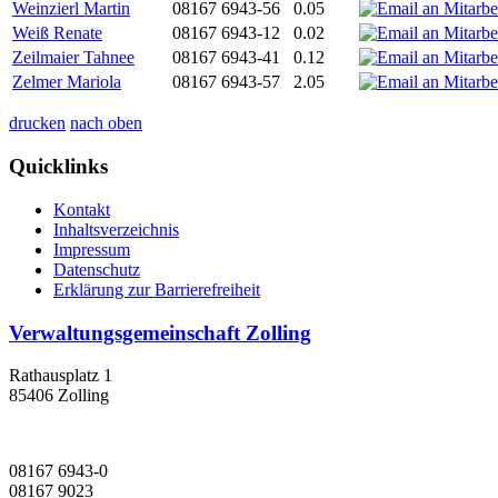
Weinzierl Martin
08167 6943-56
0.05
Weiß Renate
08167 6943-12
0.02
Zeilmaier Tahnee
08167 6943-41
0.12
Zelmer Mariola
08167 6943-57
2.05
drucken
nach oben
Quicklinks
Kontakt
Inhaltsverzeichnis
Impressum
Datenschutz
Erklärung zur Barrierefreiheit
Verwaltungsgemeinschaft Zolling
Rathausplatz 1
85406 Zolling
08167 6943-0
08167 9023