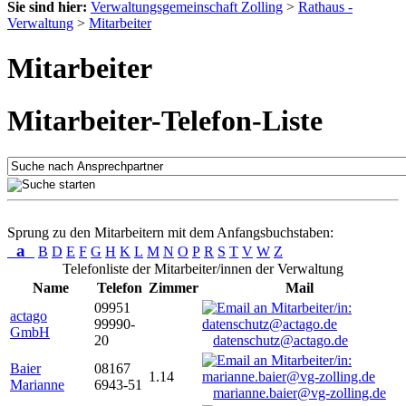
Sie sind hier:
Verwaltungsgemeinschaft Zolling
>
Rathaus -
Verwaltung
>
Mitarbeiter
Mitarbeiter
Mitarbeiter-Telefon-Liste
Sprung zu den Mitarbeitern mit dem Anfangsbuchstaben:
a
B
D
E
F
G
H
K
L
M
N
O
P
R
S
T
V
W
Z
Telefonliste der Mitarbeiter/innen der Verwaltung
Name
Telefon
Zimmer
Mail
09951
actago
99990-
GmbH
20
datenschutz@actago.de
Baier
08167
1.14
Marianne
6943-51
marianne.baier@vg-zolling.de