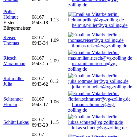
zolling.de
Priller
Helmut
08167
1.13
Erster
6943-18
helmut.priller@vg-zolling.de
Bürgermeister
Reiser
08167
1.09
Thomas
6943-34
thomas.reiser@vg-zolling.de
Riesch
08167
2.09
Maximilian
6943-55
maximilian.riesch@vg-
zolling.de
Rottmüller
08167
0.12
Julia
6943-62
julia.rottmueller@vg-zolling.de
Schranner
08167
1.06
Florian
6943-17
florian.schranner@vg-
zolling.de
08167
Schütt Lukas
1.15
6943-20
lukas.schuett@vg-zolling.de
08167