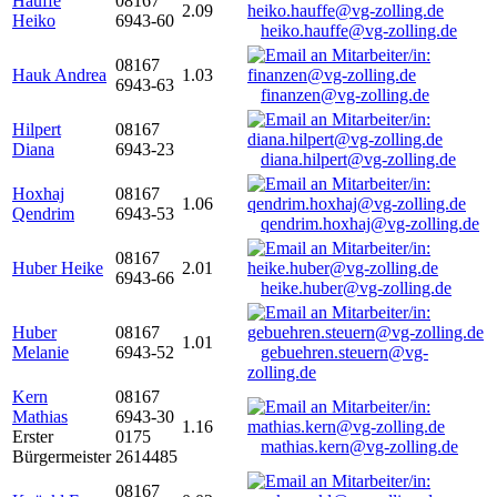
Hauffe
08167
2.09
Heiko
6943-60
heiko.hauffe@vg-zolling.de
08167
Hauk Andrea
1.03
6943-63
finanzen@vg-zolling.de
Hilpert
08167
Diana
6943-23
diana.hilpert@vg-zolling.de
Hoxhaj
08167
1.06
Qendrim
6943-53
qendrim.hoxhaj@vg-zolling.de
08167
Huber Heike
2.01
6943-66
heike.huber@vg-zolling.de
Huber
08167
1.01
Melanie
6943-52
gebuehren.steuern@vg-
zolling.de
Kern
08167
Mathias
6943-30
1.16
Erster
0175
mathias.kern@vg-zolling.de
Bürgermeister
2614485
08167