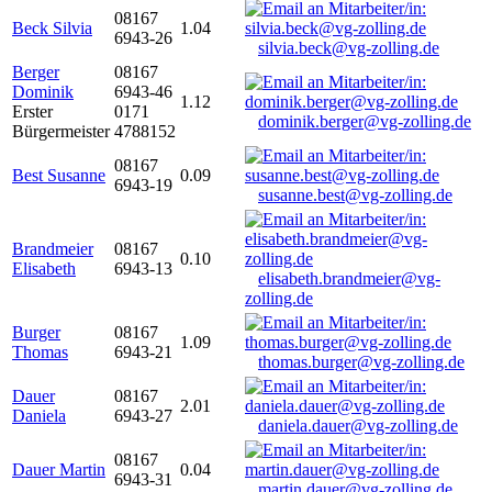
08167
Beck Silvia
1.04
6943-26
silvia.beck@vg-zolling.de
Berger
08167
Dominik
6943-46
1.12
Erster
0171
dominik.berger@vg-zolling.de
Bürgermeister
4788152
08167
Best Susanne
0.09
6943-19
susanne.best@vg-zolling.de
Brandmeier
08167
0.10
Elisabeth
6943-13
elisabeth.brandmeier@vg-
zolling.de
Burger
08167
1.09
Thomas
6943-21
thomas.burger@vg-zolling.de
Dauer
08167
2.01
Daniela
6943-27
daniela.dauer@vg-zolling.de
08167
Dauer Martin
0.04
6943-31
martin.dauer@vg-zolling.de