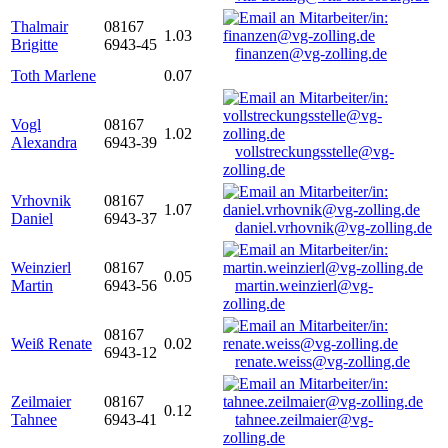
Thalmair
08167
1.03
Brigitte
6943-45
finanzen@vg-zolling.de
Toth Marlene
0.07
Vogl
08167
1.02
Alexandra
6943-39
vollstreckungsstelle@vg-
zolling.de
Vrhovnik
08167
1.07
Daniel
6943-37
daniel.vrhovnik@vg-zolling.de
Weinzierl
08167
0.05
Martin
6943-56
martin.weinzierl@vg-
zolling.de
08167
Weiß Renate
0.02
6943-12
renate.weiss@vg-zolling.de
Zeilmaier
08167
0.12
Tahnee
6943-41
tahnee.zeilmaier@vg-
zolling.de