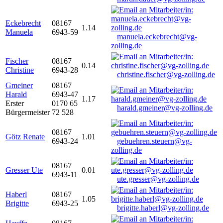
Eckebrecht
08167
1.14
Manuela
6943-59
manuela.eckebrecht@vg-
zolling.de
Fischer
08167
0.14
Christine
6943-28
christine.fischer@vg-zolling.de
Gmeiner
08167
Harald
6943-47
1.17
Erster
0170 65
harald.gmeiner@vg-zolling.de
Bürgermeister
72 528
08167
Götz Renate
1.01
6943-24
gebuehren.steuern@vg-
zolling.de
08167
Gresser Ute
0.01
6943-11
ute.gresser@vg-zolling.de
Haberl
08167
1.05
Brigitte
6943-25
brigitte.haberl@vg-zolling.de