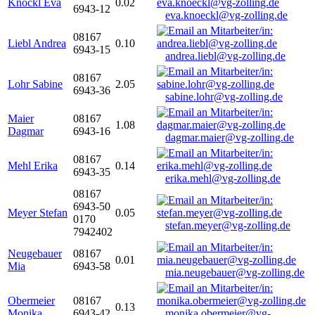
Knöckl Eva
0.02
6943-12
eva.knoeckl@vg-zolling.de
08167
Liebl Andrea
0.10
6943-15
andrea.liebl@vg-zolling.de
08167
Lohr Sabine
2.05
6943-36
sabine.lohr@vg-zolling.de
Maier
08167
1.08
Dagmar
6943-16
dagmar.maier@vg-zolling.de
08167
Mehl Erika
0.14
6943-35
erika.mehl@vg-zolling.de
08167
6943-50
Meyer Stefan
0.05
0170
stefan.meyer@vg-zolling.de
7942402
Neugebauer
08167
0.01
Mia
6943-58
mia.neugebauer@vg-zolling.de
Obermeier
08167
0.13
Monika
6943-42
monika.obermeier@vg-