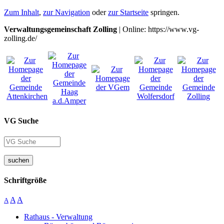
Zum Inhalt
,
zur Navigation
oder
zur Startseite
springen.
Verwaltungsgemeinschaft Zolling
| Online: https://www.vg-
zolling.de/
VG Suche
suchen
Schriftgröße
A
A
A
Rathaus - Verwaltung