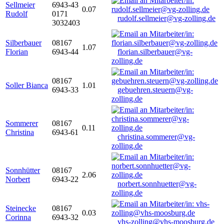
Sellmeier
6943-43
0.07
Rudolf
0171
rudolf.sellmeier@vg-zolling.de
3032403
Silberbauer
08167
1.07
Florian
6943-44
florian.silberbauer@vg-
zolling.de
08167
Soller Bianca
1.01
6943-33
gebuehren.steuern@vg-
zolling.de
Sommerer
08167
0.11
Christina
6943-61
christina.sommerer@vg-
zolling.de
Sonnhütter
08167
2.06
Norbert
6943-22
norbert.sonnhuetter@vg-
zolling.de
Steinecke
08167
0.03
Corinna
6943-32
vhs-zolling@vhs-moosburg.de