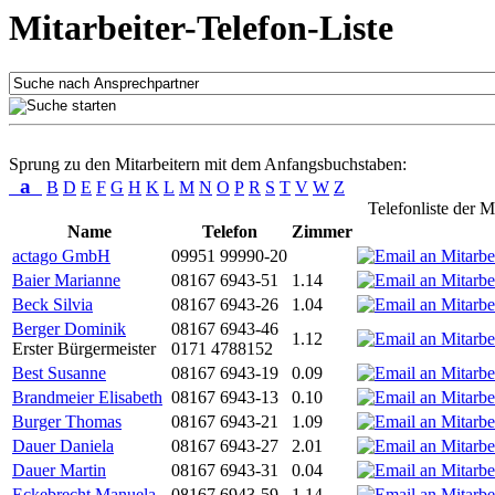
Mitarbeiter-Telefon-Liste
Sprung zu den Mitarbeitern mit dem Anfangsbuchstaben:
a
B
D
E
F
G
H
K
L
M
N
O
P
R
S
T
V
W
Z
Telefonliste der M
Name
Telefon
Zimmer
actago GmbH
09951 99990-20
Baier Marianne
08167 6943-51
1.14
Beck Silvia
08167 6943-26
1.04
Berger Dominik
08167 6943-46
1.12
Erster Bürgermeister
0171 4788152
Best Susanne
08167 6943-19
0.09
Brandmeier Elisabeth
08167 6943-13
0.10
Burger Thomas
08167 6943-21
1.09
Dauer Daniela
08167 6943-27
2.01
Dauer Martin
08167 6943-31
0.04
Eckebrecht Manuela
08167 6943-59
1.14