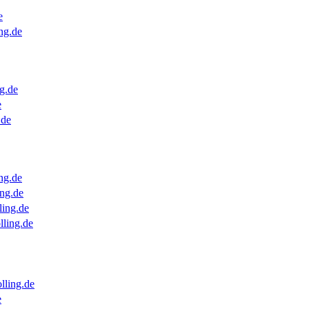
e
ng.de
g.de
e
.de
ng.de
ng.de
ling.de
lling.de
lling.de
e