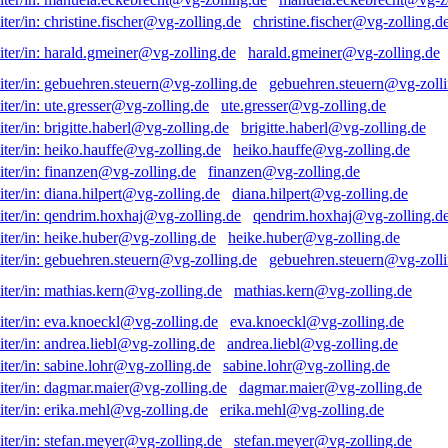
christine.fischer@vg-zolling.d
harald.gmeiner@vg-zolling.de
gebuehren.steuern@vg-zolli
ute.gresser@vg-zolling.de
brigitte.haberl@vg-zolling.de
heiko.hauffe@vg-zolling.de
finanzen@vg-zolling.de
diana.hilpert@vg-zolling.de
qendrim.hoxhaj@vg-zolling.d
heike.huber@vg-zolling.de
gebuehren.steuern@vg-zolli
mathias.kern@vg-zolling.de
eva.knoeckl@vg-zolling.de
andrea.liebl@vg-zolling.de
sabine.lohr@vg-zolling.de
dagmar.maier@vg-zolling.de
erika.mehl@vg-zolling.de
stefan.meyer@vg-zolling.de