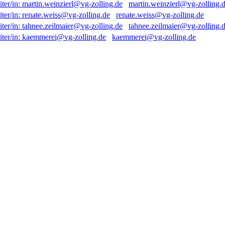
martin.weinzierl@vg-zolling.
renate.weiss@vg-zolling.de
tahnee.zeilmaier@vg-zolling.
kaemmerei@vg-zolling.de