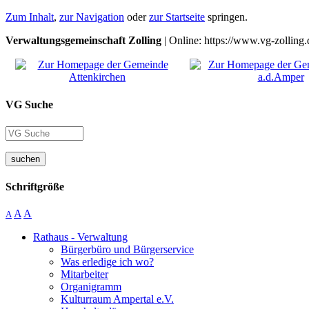
Zum Inhalt
,
zur Navigation
oder
zur Startseite
springen.
Verwaltungsgemeinschaft Zolling
| Online: https://www.vg-zolling.
VG Suche
suchen
Schriftgröße
A
A
A
Rathaus - Verwaltung
Bürgerbüro und Bürgerservice
Was erledige ich wo?
Mitarbeiter
Organigramm
Kulturraum Ampertal e.V.