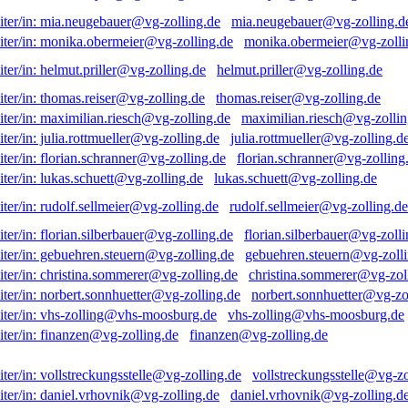
mia.neugebauer@vg-zolling.d
monika.obermeier@vg-zolli
helmut.priller@vg-zolling.de
thomas.reiser@vg-zolling.de
maximilian.riesch@vg-zollin
julia.rottmueller@vg-zolling.d
florian.schranner@vg-zolling
lukas.schuett@vg-zolling.de
rudolf.sellmeier@vg-zolling.de
florian.silberbauer@vg-zolli
gebuehren.steuern@vg-zolli
christina.sommerer@vg-zol
norbert.sonnhuetter@vg-zo
vhs-zolling@vhs-moosburg.de
finanzen@vg-zolling.de
vollstreckungsstelle@vg-zo
daniel.vrhovnik@vg-zolling.d