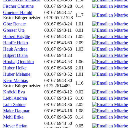
Fischer Christine
08167 6943-28
0.14
Gmeiner Harald
08167 6943-47
1.17
Erster Bürgermeister
0170 65 72 528
Götz Renate
08167 6943-24
1.01
Gresser Ute
08167 6943-11
0.01
Haberl Brigitte
08167 6943-25
1.05
Hauffe Heiko
08167 6943-60
2.09
Hauk Andrea
08167 6943-63
1.03
Hilpert Diana
08167 6943-23
Hoxhaj Qendrim
08167 6943-53
1.06
Huber Heike
08167 6943-66
2.01
Huber Melanie
08167 6943-52
1.01
Kern Mathias
08167 6943-30
1.16
Erster Bürgermeister
0175 2614485
Knöckl Eva
08167 6943-12
0.02
Liebl Andrea
08167 6943-15
0.10
Lohr Sabine
08167 6943-36
2.05
Maier Dagmar
08167 6943-16
1.08
Mehl Erika
08167 6943-35
0.14
08167 6943-50
Meyer Stefan
0.05