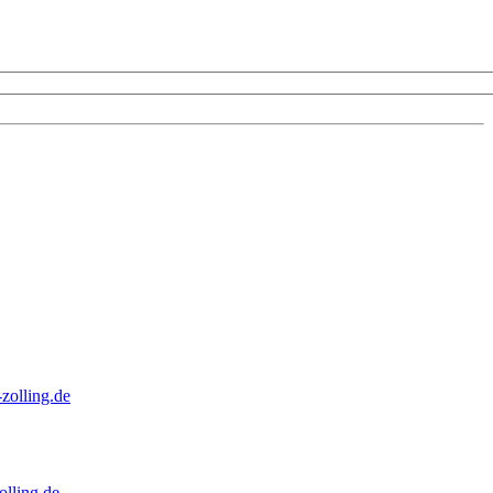
zolling.de
lling.de