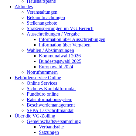
Haushaltspläne
Aktuelles
Veranstaltungen
Bekanntmachungen
Stellenangebote
Straßensperrungen im VG-Bereich
Ausschreibungen / Vergabe
Information über Ausschreibungen
Information über Vergaben
Wahlen / Abstimmungen
Kommunalwahl 2026
Bundestagswahl 2025
Europawahl 2024
Notrufnummern
Behördenservice Online
Online Services
Sicheres Kontaktformular
Fundbüro online
Ratsinformationssystem
Beschwerdemanagement
SEPA Lastschriftmandat
Über die VG-Zolling
Gemeinschaftsversammlung
Verbandsräte
Satzungen