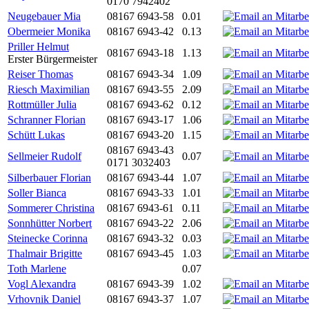
0170 7942402
Neugebauer Mia
08167 6943-58
0.01
Obermeier Monika
08167 6943-42
0.13
Priller Helmut
08167 6943-18
1.13
Erster Bürgermeister
Reiser Thomas
08167 6943-34
1.09
Riesch Maximilian
08167 6943-55
2.09
Rottmüller Julia
08167 6943-62
0.12
Schranner Florian
08167 6943-17
1.06
Schütt Lukas
08167 6943-20
1.15
08167 6943-43
Sellmeier Rudolf
0.07
0171 3032403
Silberbauer Florian
08167 6943-44
1.07
Soller Bianca
08167 6943-33
1.01
Sommerer Christina
08167 6943-61
0.11
Sonnhütter Norbert
08167 6943-22
2.06
Steinecke Corinna
08167 6943-32
0.03
Thalmair Brigitte
08167 6943-45
1.03
Toth Marlene
0.07
Vogl Alexandra
08167 6943-39
1.02
Vrhovnik Daniel
08167 6943-37
1.07