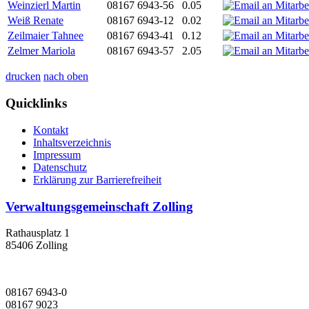
Weinzierl Martin
08167 6943-56
0.05
Weiß Renate
08167 6943-12
0.02
Zeilmaier Tahnee
08167 6943-41
0.12
Zelmer Mariola
08167 6943-57
2.05
drucken
nach oben
Quicklinks
Kontakt
Inhaltsverzeichnis
Impressum
Datenschutz
Erklärung zur Barrierefreiheit
Verwaltungsgemeinschaft Zolling
Rathausplatz 1
85406 Zolling
08167 6943-0
08167 9023