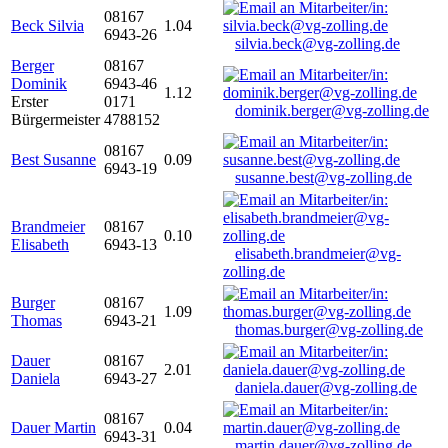
08167
Beck Silvia
1.04
6943-26
silvia.beck@vg-zolling.de
Berger
08167
Dominik
6943-46
1.12
Erster
0171
dominik.berger@vg-zolling.de
Bürgermeister
4788152
08167
Best Susanne
0.09
6943-19
susanne.best@vg-zolling.de
Brandmeier
08167
0.10
Elisabeth
6943-13
elisabeth.brandmeier@vg-
zolling.de
Burger
08167
1.09
Thomas
6943-21
thomas.burger@vg-zolling.de
Dauer
08167
2.01
Daniela
6943-27
daniela.dauer@vg-zolling.de
08167
Dauer Martin
0.04
6943-31
martin.dauer@vg-zolling.de