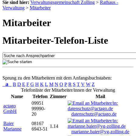
Sie sind hier:
Verwaltungsgemeinschaft Zolling
>
Rathaus -
Verwaltung
>
Mitarbeiter
Mitarbeiter
Mitarbeiter-Telefon-Liste
Sprung zu den Mitarbeitern mit dem Anfangsbuchstaben:
a
B
D
E
F
G
H
K
L
M
N
O
P
R
S
T
V
W
Z
Telefonliste der Mitarbeiter/innen der Verwaltung
Name
Telefon
Zimmer
Mail
09951
actago
99990-
GmbH
20
datenschutz@actago.de
Baier
08167
1.14
Marianne
6943-51
marianne.baier@vg-zolling.de