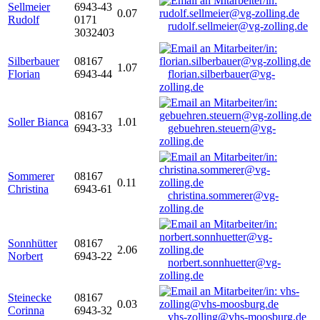
Sellmeier
6943-43
0.07
Rudolf
0171
rudolf.sellmeier@vg-zolling.de
3032403
Silberbauer
08167
1.07
Florian
6943-44
florian.silberbauer@vg-
zolling.de
08167
Soller Bianca
1.01
6943-33
gebuehren.steuern@vg-
zolling.de
Sommerer
08167
0.11
Christina
6943-61
christina.sommerer@vg-
zolling.de
Sonnhütter
08167
2.06
Norbert
6943-22
norbert.sonnhuetter@vg-
zolling.de
Steinecke
08167
0.03
Corinna
6943-32
vhs-zolling@vhs-moosburg.de