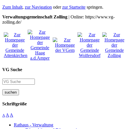
Zum Inhalt
,
zur Navigation
oder
zur Startseite
springen.
Verwaltungsgemeinschaft Zolling
| Online: https://www.vg-
zolling.de/
VG Suche
suchen
Schriftgröße
A
A
A
Rathaus - Verwaltung