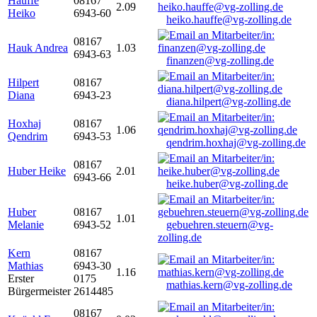
Hauffe
08167
2.09
Heiko
6943-60
heiko.hauffe@vg-zolling.de
08167
Hauk Andrea
1.03
6943-63
finanzen@vg-zolling.de
Hilpert
08167
Diana
6943-23
diana.hilpert@vg-zolling.de
Hoxhaj
08167
1.06
Qendrim
6943-53
qendrim.hoxhaj@vg-zolling.de
08167
Huber Heike
2.01
6943-66
heike.huber@vg-zolling.de
Huber
08167
1.01
Melanie
6943-52
gebuehren.steuern@vg-
zolling.de
Kern
08167
Mathias
6943-30
1.16
Erster
0175
mathias.kern@vg-zolling.de
Bürgermeister
2614485
08167