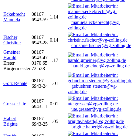
Eckebrecht
08167
1.14
Manuela
6943-59
manuela.eckebrecht@vg-
zolling.de
Fischer
08167
0.14
Christine
6943-28
christine.fischer@vg-zolling.de
Gmeiner
08167
Harald
6943-47
1.17
Erster
0170 65
harald.gmeiner@vg-zolling.de
Bürgermeister
72 528
08167
Götz Renate
1.01
6943-24
gebuehren.steuern@vg-
zolling.de
08167
Gresser Ute
0.01
6943-11
ute.gresser@vg-zolling.de
Haberl
08167
1.05
Brigitte
6943-25
brigitte.haberl@vg-zolling.de