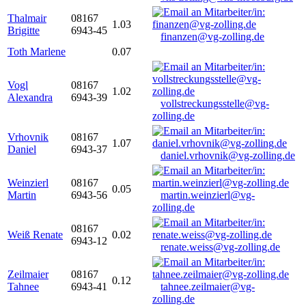
Thalmair
08167
1.03
Brigitte
6943-45
finanzen@vg-zolling.de
Toth Marlene
0.07
Vogl
08167
1.02
Alexandra
6943-39
vollstreckungsstelle@vg-
zolling.de
Vrhovnik
08167
1.07
Daniel
6943-37
daniel.vrhovnik@vg-zolling.de
Weinzierl
08167
0.05
Martin
6943-56
martin.weinzierl@vg-
zolling.de
08167
Weiß Renate
0.02
6943-12
renate.weiss@vg-zolling.de
Zeilmaier
08167
0.12
Tahnee
6943-41
tahnee.zeilmaier@vg-
zolling.de