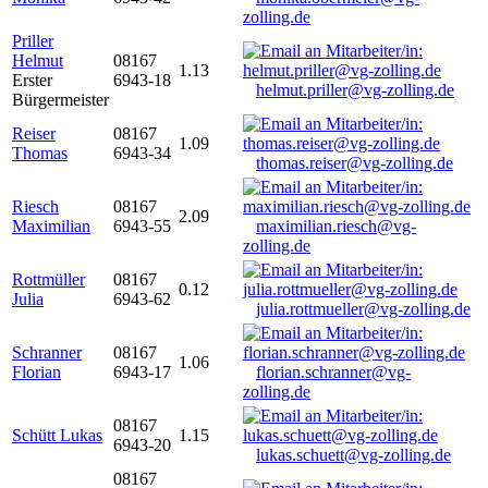
zolling.de
Priller
Helmut
08167
1.13
Erster
6943-18
helmut.priller@vg-zolling.de
Bürgermeister
Reiser
08167
1.09
Thomas
6943-34
thomas.reiser@vg-zolling.de
Riesch
08167
2.09
Maximilian
6943-55
maximilian.riesch@vg-
zolling.de
Rottmüller
08167
0.12
Julia
6943-62
julia.rottmueller@vg-zolling.de
Schranner
08167
1.06
Florian
6943-17
florian.schranner@vg-
zolling.de
08167
Schütt Lukas
1.15
6943-20
lukas.schuett@vg-zolling.de
08167