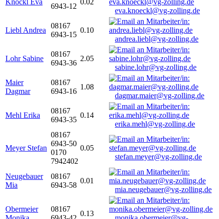
Knöckl Eva
0.02
6943-12
eva.knoeckl@vg-zolling.de
08167
Liebl Andrea
0.10
6943-15
andrea.liebl@vg-zolling.de
08167
Lohr Sabine
2.05
6943-36
sabine.lohr@vg-zolling.de
Maier
08167
1.08
Dagmar
6943-16
dagmar.maier@vg-zolling.de
08167
Mehl Erika
0.14
6943-35
erika.mehl@vg-zolling.de
08167
6943-50
Meyer Stefan
0.05
0170
stefan.meyer@vg-zolling.de
7942402
Neugebauer
08167
0.01
Mia
6943-58
mia.neugebauer@vg-zolling.de
Obermeier
08167
0.13
Monika
6943-42
monika.obermeier@vg-