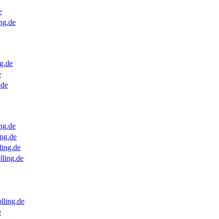
e
ng.de
g.de
e
.de
ng.de
ng.de
ling.de
lling.de
lling.de
e