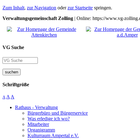
Zum Inhalt
,
zur Navigation
oder
zur Startseite
springen.
Verwaltungsgemeinschaft Zolling
| Online: https://www.vg-zolling.
VG Suche
suchen
Schriftgröße
A
A
A
Rathaus - Verwaltung
Bürgerbüro und Bürgerservice
Was erledige ich wo?
Mitarbeiter
Organigramm
Kulturraum Ampertal e.V.