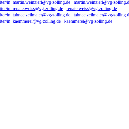
martin.weinzierl@vg-zolling.
renate.weiss@vg-zolling.de
tahnee.zeilmaier@vg-zolling.
kaemmerei@vg-zolling.de