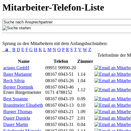
Mitarbeiter-Telefon-Liste
Sprung zu den Mitarbeitern mit dem Anfangsbuchstaben:
a
B
D
E
F
G
H
K
L
M
N
O
P
R
S
T
V
W
Z
Telefonliste der M
Name
Telefon
Zimmer
actago GmbH
09951 99990-20
Baier Marianne
08167 6943-51
1.14
Beck Silvia
08167 6943-26
1.04
Berger Dominik
08167 6943-46
1.12
Erster Bürgermeister
0171 4788152
Best Susanne
08167 6943-19
0.09
Brandmeier Elisabeth
08167 6943-13
0.10
Burger Thomas
08167 6943-21
1.09
Dauer Daniela
08167 6943-27
2.01
Dauer Martin
08167 6943-31
0.04
Eckebrecht Manuela
08167 6943-59
1.14