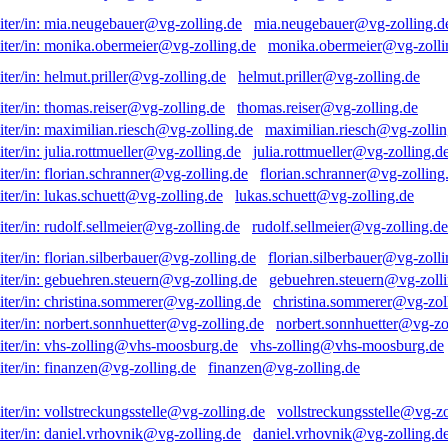
mia.neugebauer@vg-zolling.d
monika.obermeier@vg-zolli
helmut.priller@vg-zolling.de
thomas.reiser@vg-zolling.de
maximilian.riesch@vg-zollin
julia.rottmueller@vg-zolling.d
florian.schranner@vg-zolling
lukas.schuett@vg-zolling.de
rudolf.sellmeier@vg-zolling.de
florian.silberbauer@vg-zolli
gebuehren.steuern@vg-zolli
christina.sommerer@vg-zol
norbert.sonnhuetter@vg-zo
vhs-zolling@vhs-moosburg.de
finanzen@vg-zolling.de
vollstreckungsstelle@vg-zo
daniel.vrhovnik@vg-zolling.d