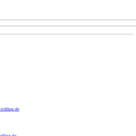
zolling.de
lling.de