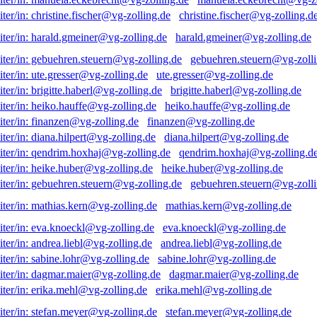
christine.fischer@vg-zolling.d
harald.gmeiner@vg-zolling.de
gebuehren.steuern@vg-zolli
ute.gresser@vg-zolling.de
brigitte.haberl@vg-zolling.de
heiko.hauffe@vg-zolling.de
finanzen@vg-zolling.de
diana.hilpert@vg-zolling.de
qendrim.hoxhaj@vg-zolling.d
heike.huber@vg-zolling.de
gebuehren.steuern@vg-zolli
mathias.kern@vg-zolling.de
eva.knoeckl@vg-zolling.de
andrea.liebl@vg-zolling.de
sabine.lohr@vg-zolling.de
dagmar.maier@vg-zolling.de
erika.mehl@vg-zolling.de
stefan.meyer@vg-zolling.de