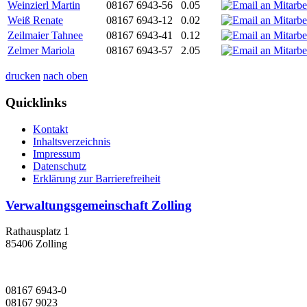
Weinzierl Martin
08167 6943-56
0.05
Weiß Renate
08167 6943-12
0.02
Zeilmaier Tahnee
08167 6943-41
0.12
Zelmer Mariola
08167 6943-57
2.05
drucken
nach oben
Quicklinks
Kontakt
Inhaltsverzeichnis
Impressum
Datenschutz
Erklärung zur Barrierefreiheit
Verwaltungsgemeinschaft Zolling
Rathausplatz 1
85406 Zolling
08167 6943-0
08167 9023