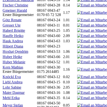
Fischer Christine
08167 6943-28
0.14
Gmeiner Harald
08167 6943-47
1.17
Erster Bürgermeister
0170 65 72 528
Götz Renate
08167 6943-24
1.01
Gresser Ute
08167 6943-11
0.01
Haberl Brigitte
08167 6943-25
1.05
Hauffe Heiko
08167 6943-60
2.09
Hauk Andrea
08167 6943-63
1.03
Hilpert Diana
08167 6943-23
Hoxhaj Qendrim
08167 6943-53
1.06
Huber Heike
08167 6943-66
2.01
Huber Melanie
08167 6943-52
1.01
Kern Mathias
08167 6943-30
1.16
Erster Bürgermeister
0175 2614485
Knöckl Eva
08167 6943-12
0.02
Liebl Andrea
08167 6943-15
0.10
Lohr Sabine
08167 6943-36
2.05
Maier Dagmar
08167 6943-16
1.08
Mehl Erika
08167 6943-35
0.14
08167 6943-50
Meyer Stefan
0.05