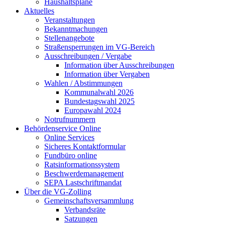
Haushaltspläne
Aktuelles
Veranstaltungen
Bekanntmachungen
Stellenangebote
Straßensperrungen im VG-Bereich
Ausschreibungen / Vergabe
Information über Ausschreibungen
Information über Vergaben
Wahlen / Abstimmungen
Kommunalwahl 2026
Bundestagswahl 2025
Europawahl 2024
Notrufnummern
Behördenservice Online
Online Services
Sicheres Kontaktformular
Fundbüro online
Ratsinformationssystem
Beschwerdemanagement
SEPA Lastschriftmandat
Über die VG-Zolling
Gemeinschaftsversammlung
Verbandsräte
Satzungen