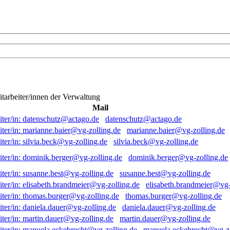
itarbeiter/innen der Verwaltung
Mail
datenschutz@actago.de
marianne.baier@vg-zolling.de
silvia.beck@vg-zolling.de
dominik.berger@vg-zolling.de
susanne.best@vg-zolling.de
elisabeth.brandmeier@vg-
thomas.burger@vg-zolling.de
daniela.dauer@vg-zolling.de
martin.dauer@vg-zolling.de
manuela.eckebrecht@vg-zo