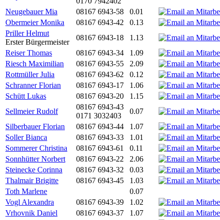
0170 7942402
Neugebauer Mia
08167 6943-58
0.01
Obermeier Monika
08167 6943-42
0.13
Priller Helmut
08167 6943-18
1.13
Erster Bürgermeister
Reiser Thomas
08167 6943-34
1.09
Riesch Maximilian
08167 6943-55
2.09
Rottmüller Julia
08167 6943-62
0.12
Schranner Florian
08167 6943-17
1.06
Schütt Lukas
08167 6943-20
1.15
08167 6943-43
Sellmeier Rudolf
0.07
0171 3032403
Silberbauer Florian
08167 6943-44
1.07
Soller Bianca
08167 6943-33
1.01
Sommerer Christina
08167 6943-61
0.11
Sonnhütter Norbert
08167 6943-22
2.06
Steinecke Corinna
08167 6943-32
0.03
Thalmair Brigitte
08167 6943-45
1.03
Toth Marlene
0.07
Vogl Alexandra
08167 6943-39
1.02
Vrhovnik Daniel
08167 6943-37
1.07