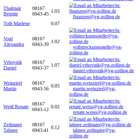
Thalmair
08167
1.03
Brigitte
6943-45
finanzen@vg-zolling.de
Toth Marlene
0.07
Vogl
08167
1.02
Alexandra
6943-39
vollstreckungsstelle@vg-
zolling.de
Vrhovnik
08167
1.07
Daniel
6943-37
daniel.vrhovnik@vg-zolling.de
Weinzierl
08167
0.05
Martin
6943-56
martin.weinzierl@vg-
zolling.de
08167
Weiß Renate
0.02
6943-12
renate.weiss@vg-zolling.de
Zeilmaier
08167
0.12
Tahnee
6943-41
tahnee.zeilmaier@vg-
zolling.de