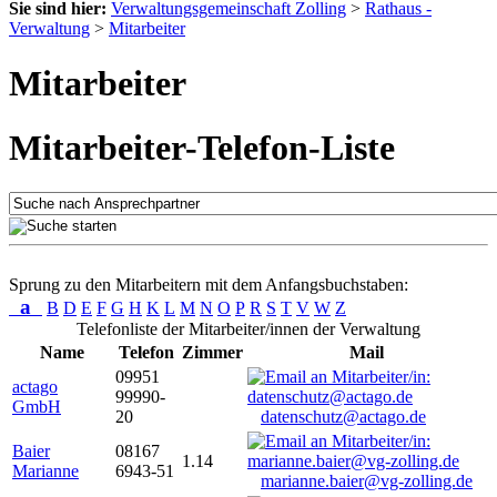
Sie sind hier:
Verwaltungsgemeinschaft Zolling
>
Rathaus -
Verwaltung
>
Mitarbeiter
Mitarbeiter
Mitarbeiter-Telefon-Liste
Sprung zu den Mitarbeitern mit dem Anfangsbuchstaben:
a
B
D
E
F
G
H
K
L
M
N
O
P
R
S
T
V
W
Z
Telefonliste der Mitarbeiter/innen der Verwaltung
Name
Telefon
Zimmer
Mail
09951
actago
99990-
GmbH
20
datenschutz@actago.de
Baier
08167
1.14
Marianne
6943-51
marianne.baier@vg-zolling.de