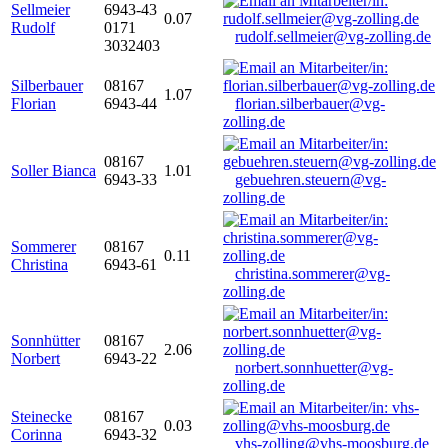
Sellmeier
6943-43
0.07
Rudolf
0171
rudolf.sellmeier@vg-zolling.de
3032403
Silberbauer
08167
1.07
Florian
6943-44
florian.silberbauer@vg-
zolling.de
08167
Soller Bianca
1.01
6943-33
gebuehren.steuern@vg-
zolling.de
Sommerer
08167
0.11
Christina
6943-61
christina.sommerer@vg-
zolling.de
Sonnhütter
08167
2.06
Norbert
6943-22
norbert.sonnhuetter@vg-
zolling.de
Steinecke
08167
0.03
Corinna
6943-32
vhs-zolling@vhs-moosburg.de