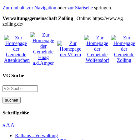
Zum Inhalt
,
zur Navigation
oder
zur Startseite
springen.
Verwaltungsgemeinschaft Zolling
| Online: https://www.vg-
zolling.de/
VG Suche
suchen
Schriftgröße
A
A
A
Rathaus - Verwaltung