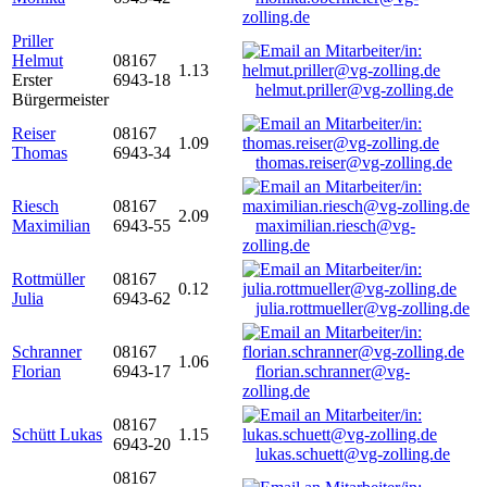
zolling.de
Priller
Helmut
08167
1.13
Erster
6943-18
helmut.priller@vg-zolling.de
Bürgermeister
Reiser
08167
1.09
Thomas
6943-34
thomas.reiser@vg-zolling.de
Riesch
08167
2.09
Maximilian
6943-55
maximilian.riesch@vg-
zolling.de
Rottmüller
08167
0.12
Julia
6943-62
julia.rottmueller@vg-zolling.de
Schranner
08167
1.06
Florian
6943-17
florian.schranner@vg-
zolling.de
08167
Schütt Lukas
1.15
6943-20
lukas.schuett@vg-zolling.de
08167