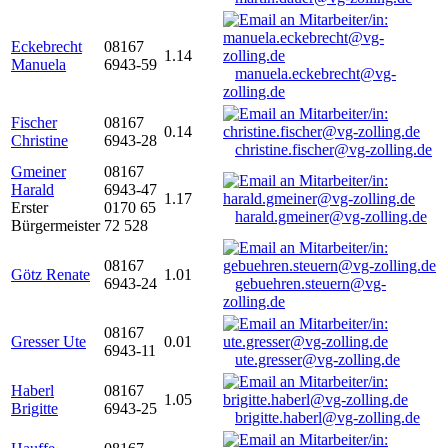
Eckebrecht
08167
1.14
Manuela
6943-59
manuela.eckebrecht@vg-
zolling.de
Fischer
08167
0.14
Christine
6943-28
christine.fischer@vg-zolling.de
Gmeiner
08167
Harald
6943-47
1.17
Erster
0170 65
harald.gmeiner@vg-zolling.de
Bürgermeister
72 528
08167
Götz Renate
1.01
6943-24
gebuehren.steuern@vg-
zolling.de
08167
Gresser Ute
0.01
6943-11
ute.gresser@vg-zolling.de
Haberl
08167
1.05
Brigitte
6943-25
brigitte.haberl@vg-zolling.de