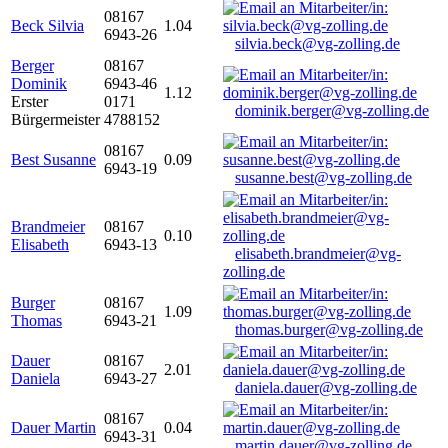
08167
Beck Silvia
1.04
6943-26
silvia.beck@vg-zolling.de
Berger
08167
Dominik
6943-46
1.12
Erster
0171
dominik.berger@vg-zolling.de
Bürgermeister
4788152
08167
Best Susanne
0.09
6943-19
susanne.best@vg-zolling.de
Brandmeier
08167
0.10
Elisabeth
6943-13
elisabeth.brandmeier@vg-
zolling.de
Burger
08167
1.09
Thomas
6943-21
thomas.burger@vg-zolling.de
Dauer
08167
2.01
Daniela
6943-27
daniela.dauer@vg-zolling.de
08167
Dauer Martin
0.04
6943-31
martin.dauer@vg-zolling.de