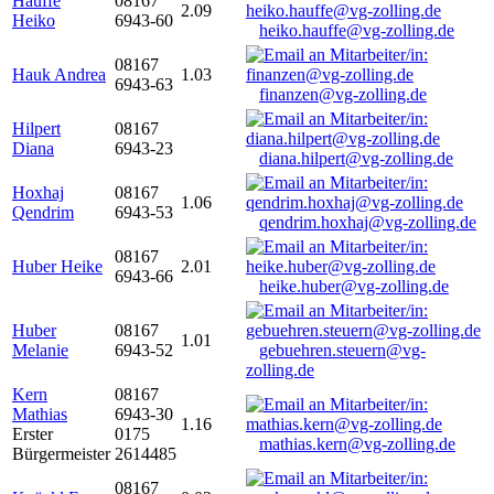
Hauffe
08167
2.09
Heiko
6943-60
heiko.hauffe@vg-zolling.de
08167
Hauk Andrea
1.03
6943-63
finanzen@vg-zolling.de
Hilpert
08167
Diana
6943-23
diana.hilpert@vg-zolling.de
Hoxhaj
08167
1.06
Qendrim
6943-53
qendrim.hoxhaj@vg-zolling.de
08167
Huber Heike
2.01
6943-66
heike.huber@vg-zolling.de
Huber
08167
1.01
Melanie
6943-52
gebuehren.steuern@vg-
zolling.de
Kern
08167
Mathias
6943-30
1.16
Erster
0175
mathias.kern@vg-zolling.de
Bürgermeister
2614485
08167