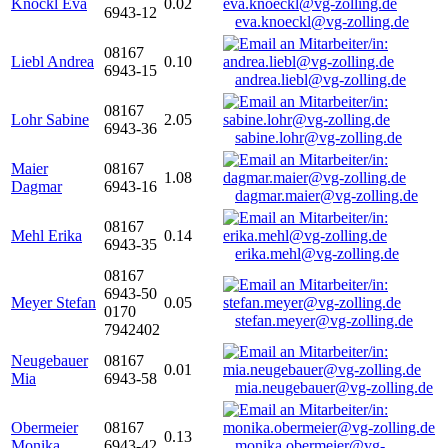
Knöckl Eva
0.02
6943-12
eva.knoeckl@vg-zolling.de
08167
Liebl Andrea
0.10
6943-15
andrea.liebl@vg-zolling.de
08167
Lohr Sabine
2.05
6943-36
sabine.lohr@vg-zolling.de
Maier
08167
1.08
Dagmar
6943-16
dagmar.maier@vg-zolling.de
08167
Mehl Erika
0.14
6943-35
erika.mehl@vg-zolling.de
08167
6943-50
Meyer Stefan
0.05
0170
stefan.meyer@vg-zolling.de
7942402
Neugebauer
08167
0.01
Mia
6943-58
mia.neugebauer@vg-zolling.de
Obermeier
08167
0.13
Monika
6943-42
monika.obermeier@vg-