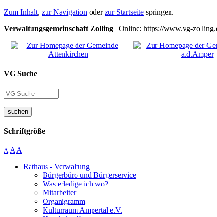
Zum Inhalt
,
zur Navigation
oder
zur Startseite
springen.
Verwaltungsgemeinschaft Zolling
| Online: https://www.vg-zolling.
VG Suche
suchen
Schriftgröße
A
A
A
Rathaus - Verwaltung
Bürgerbüro und Bürgerservice
Was erledige ich wo?
Mitarbeiter
Organigramm
Kulturraum Ampertal e.V.