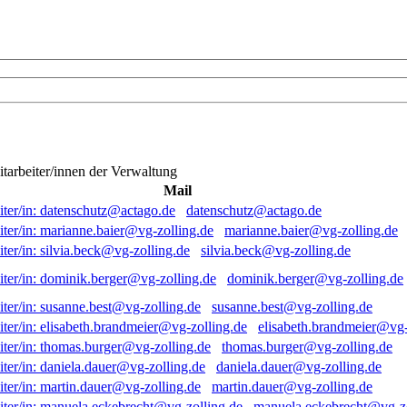
itarbeiter/innen der Verwaltung
Mail
datenschutz@actago.de
marianne.baier@vg-zolling.de
silvia.beck@vg-zolling.de
dominik.berger@vg-zolling.de
susanne.best@vg-zolling.de
elisabeth.brandmeier@vg-
thomas.burger@vg-zolling.de
daniela.dauer@vg-zolling.de
martin.dauer@vg-zolling.de
manuela.eckebrecht@vg-zo