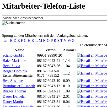
Mitarbeiter-Telefon-Liste
Sprung zu den Mitarbeitern mit dem Anfangsbuchstaben:
a
B
D
E
F
G
H
K
L
M
N
O
P
R
S
T
V
W
Z
Telefonliste der M
Name
Telefon
Zimmer
actago GmbH
09951 99990-20
Baier Marianne
08167 6943-51
1.14
Beck Silvia
08167 6943-26
1.04
Berger Dominik
08167 6943-46
1.12
Erster Bürgermeister
0171 4788152
Best Susanne
08167 6943-19
0.09
Brandmeier Elisabeth
08167 6943-13
0.10
Burger Thomas
08167 6943-21
1.09
Dauer Daniela
08167 6943-27
2.01
Dauer Martin
08167 6943-31
0.04
Eckebrecht Manuela
08167 6943-59
1.14