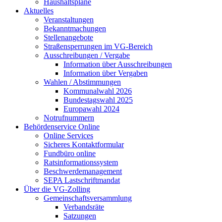
Haushaltspläne
Aktuelles
Veranstaltungen
Bekanntmachungen
Stellenangebote
Straßensperrungen im VG-Bereich
Ausschreibungen / Vergabe
Information über Ausschreibungen
Information über Vergaben
Wahlen / Abstimmungen
Kommunalwahl 2026
Bundestagswahl 2025
Europawahl 2024
Notrufnummern
Behördenservice Online
Online Services
Sicheres Kontaktformular
Fundbüro online
Ratsinformationssystem
Beschwerdemanagement
SEPA Lastschriftmandat
Über die VG-Zolling
Gemeinschaftsversammlung
Verbandsräte
Satzungen