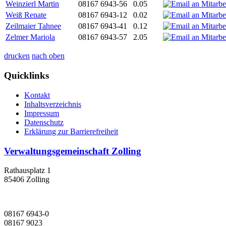
Weinzierl Martin
08167 6943-56
0.05
Weiß Renate
08167 6943-12
0.02
Zeilmaier Tahnee
08167 6943-41
0.12
Zelmer Mariola
08167 6943-57
2.05
drucken
nach oben
Quicklinks
Kontakt
Inhaltsverzeichnis
Impressum
Datenschutz
Erklärung zur Barrierefreiheit
Verwaltungsgemeinschaft Zolling
Rathausplatz 1
85406 Zolling
08167 6943-0
08167 9023