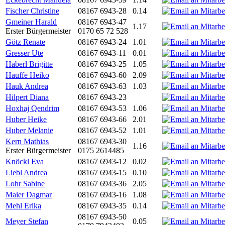
Fischer Christine
08167 6943-28
0.14
Gmeiner Harald
08167 6943-47
1.17
Erster Bürgermeister
0170 65 72 528
Götz Renate
08167 6943-24
1.01
Gresser Ute
08167 6943-11
0.01
Haberl Brigitte
08167 6943-25
1.05
Hauffe Heiko
08167 6943-60
2.09
Hauk Andrea
08167 6943-63
1.03
Hilpert Diana
08167 6943-23
Hoxhaj Qendrim
08167 6943-53
1.06
Huber Heike
08167 6943-66
2.01
Huber Melanie
08167 6943-52
1.01
Kern Mathias
08167 6943-30
1.16
Erster Bürgermeister
0175 2614485
Knöckl Eva
08167 6943-12
0.02
Liebl Andrea
08167 6943-15
0.10
Lohr Sabine
08167 6943-36
2.05
Maier Dagmar
08167 6943-16
1.08
Mehl Erika
08167 6943-35
0.14
08167 6943-50
Meyer Stefan
0.05