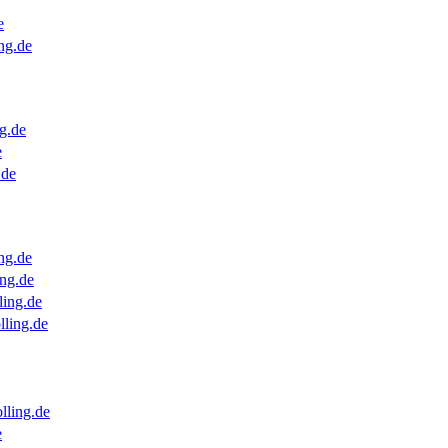
e
ng.de
g.de
e
.de
ng.de
ng.de
ling.de
lling.de
lling.de
e