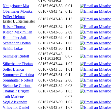
0170 7942402
Neugebauer Mia
08167 6943-58
0.01
Obermeier Monika
08167 6943-42
0.13
Priller Helmut
08167 6943-18
1.13
Erster Bürgermeister
Reiser Thomas
08167 6943-34
1.09
Riesch Maximilian
08167 6943-55
2.09
Rottmüller Julia
08167 6943-62
0.12
Schranner Florian
08167 6943-17
1.06
Schütt Lukas
08167 6943-20
1.15
08167 6943-43
Sellmeier Rudolf
0.07
0171 3032403
Silberbauer Florian
08167 6943-44
1.07
Soller Bianca
08167 6943-33
1.01
Sommerer Christina
08167 6943-61
0.11
Sonnhütter Norbert
08167 6943-22
2.06
Steinecke Corinna
08167 6943-32
0.03
Thalmair Brigitte
08167 6943-45
1.03
Toth Marlene
0.07
Vogl Alexandra
08167 6943-39
1.02
Vrhovnik Daniel
08167 6943-37
1.07