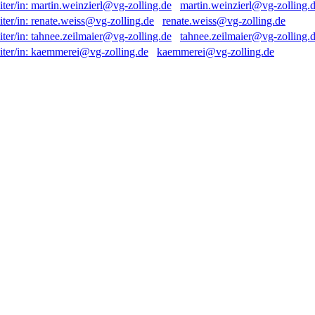
martin.weinzierl@vg-zolling.
renate.weiss@vg-zolling.de
tahnee.zeilmaier@vg-zolling.
kaemmerei@vg-zolling.de