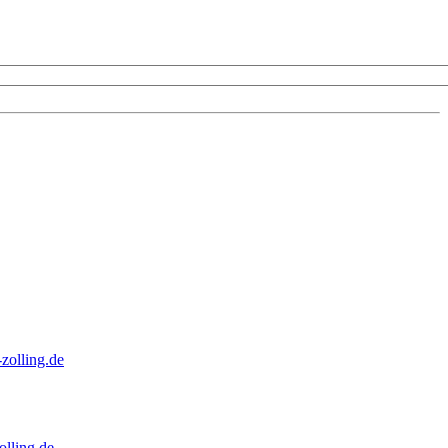
zolling.de
lling.de