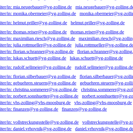
mia.neugebauer@vg-zolling.d
monika.obermeier@vg-zolli
helmut.priller@vg-zolling.de
thomas.reiser@vg-zolling.de
maximilian.riesch@vg-zollin
julia.rottmueller@vg-zolling.d
florian.schranner@vg-zolling
lukas.schuett@vg-zolling.de
rudolf.sellmeier@vg-zolling.de
florian.silberbauer@vg-zolli
gebuehren.steuern@vg-zolli
christina.sommerer@vg-zol
norbert.sonnhuetter@vg-zo
vhs-zolling@vhs-moosburg.de
finanzen@vg-zolling.de
vollstreckungsstelle@vg-zo
daniel.vrhovnik@vg-zolling.d