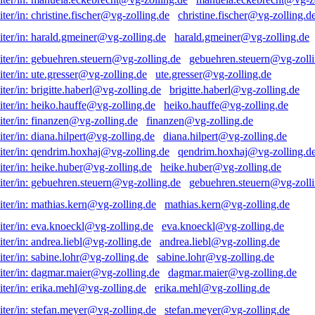
christine.fischer@vg-zolling.d
harald.gmeiner@vg-zolling.de
gebuehren.steuern@vg-zolli
ute.gresser@vg-zolling.de
brigitte.haberl@vg-zolling.de
heiko.hauffe@vg-zolling.de
finanzen@vg-zolling.de
diana.hilpert@vg-zolling.de
qendrim.hoxhaj@vg-zolling.d
heike.huber@vg-zolling.de
gebuehren.steuern@vg-zolli
mathias.kern@vg-zolling.de
eva.knoeckl@vg-zolling.de
andrea.liebl@vg-zolling.de
sabine.lohr@vg-zolling.de
dagmar.maier@vg-zolling.de
erika.mehl@vg-zolling.de
stefan.meyer@vg-zolling.de