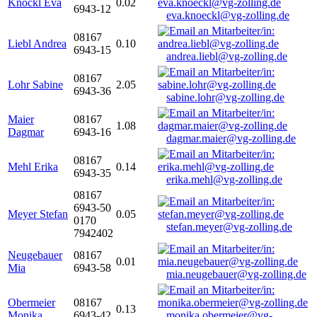
Knöckl Eva
0.02
6943-12
eva.knoeckl@vg-zolling.de
08167
Liebl Andrea
0.10
6943-15
andrea.liebl@vg-zolling.de
08167
Lohr Sabine
2.05
6943-36
sabine.lohr@vg-zolling.de
Maier
08167
1.08
Dagmar
6943-16
dagmar.maier@vg-zolling.de
08167
Mehl Erika
0.14
6943-35
erika.mehl@vg-zolling.de
08167
6943-50
Meyer Stefan
0.05
0170
stefan.meyer@vg-zolling.de
7942402
Neugebauer
08167
0.01
Mia
6943-58
mia.neugebauer@vg-zolling.de
Obermeier
08167
0.13
Monika
6943-42
monika.obermeier@vg-