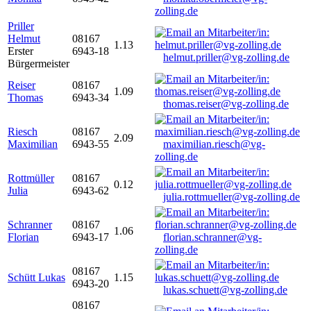
zolling.de
Priller
Helmut
08167
1.13
Erster
6943-18
helmut.priller@vg-zolling.de
Bürgermeister
Reiser
08167
1.09
Thomas
6943-34
thomas.reiser@vg-zolling.de
Riesch
08167
2.09
Maximilian
6943-55
maximilian.riesch@vg-
zolling.de
Rottmüller
08167
0.12
Julia
6943-62
julia.rottmueller@vg-zolling.de
Schranner
08167
1.06
Florian
6943-17
florian.schranner@vg-
zolling.de
08167
Schütt Lukas
1.15
6943-20
lukas.schuett@vg-zolling.de
08167