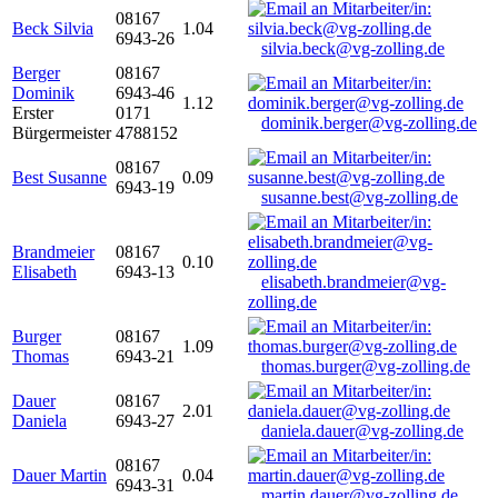
08167
Beck Silvia
1.04
6943-26
silvia.beck@vg-zolling.de
Berger
08167
Dominik
6943-46
1.12
Erster
0171
dominik.berger@vg-zolling.de
Bürgermeister
4788152
08167
Best Susanne
0.09
6943-19
susanne.best@vg-zolling.de
Brandmeier
08167
0.10
Elisabeth
6943-13
elisabeth.brandmeier@vg-
zolling.de
Burger
08167
1.09
Thomas
6943-21
thomas.burger@vg-zolling.de
Dauer
08167
2.01
Daniela
6943-27
daniela.dauer@vg-zolling.de
08167
Dauer Martin
0.04
6943-31
martin.dauer@vg-zolling.de