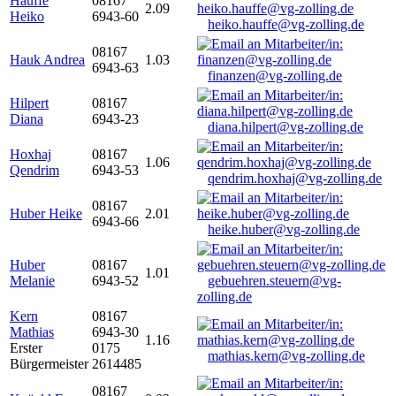
Hauffe
08167
2.09
Heiko
6943-60
heiko.hauffe@vg-zolling.de
08167
Hauk Andrea
1.03
6943-63
finanzen@vg-zolling.de
Hilpert
08167
Diana
6943-23
diana.hilpert@vg-zolling.de
Hoxhaj
08167
1.06
Qendrim
6943-53
qendrim.hoxhaj@vg-zolling.de
08167
Huber Heike
2.01
6943-66
heike.huber@vg-zolling.de
Huber
08167
1.01
Melanie
6943-52
gebuehren.steuern@vg-
zolling.de
Kern
08167
Mathias
6943-30
1.16
Erster
0175
mathias.kern@vg-zolling.de
Bürgermeister
2614485
08167