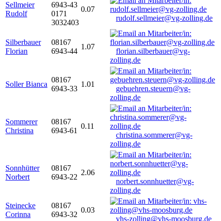
Sellmeier
6943-43
0.07
Rudolf
0171
rudolf.sellmeier@vg-zolling.de
3032403
Silberbauer
08167
1.07
Florian
6943-44
florian.silberbauer@vg-
zolling.de
08167
Soller Bianca
1.01
6943-33
gebuehren.steuern@vg-
zolling.de
Sommerer
08167
0.11
Christina
6943-61
christina.sommerer@vg-
zolling.de
Sonnhütter
08167
2.06
Norbert
6943-22
norbert.sonnhuetter@vg-
zolling.de
Steinecke
08167
0.03
Corinna
6943-32
vhs-zolling@vhs-moosburg.de