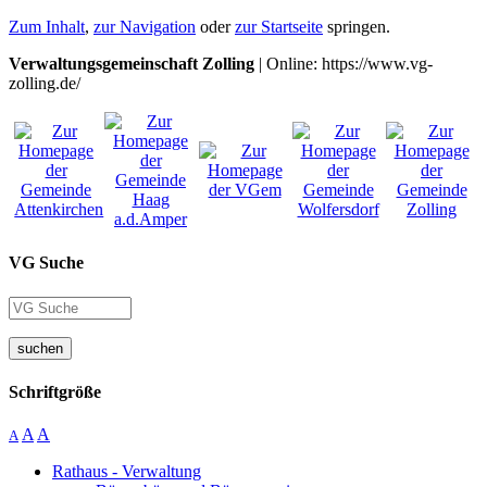
Zum Inhalt
,
zur Navigation
oder
zur Startseite
springen.
Verwaltungsgemeinschaft Zolling
| Online: https://www.vg-
zolling.de/
VG Suche
suchen
Schriftgröße
A
A
A
Rathaus - Verwaltung