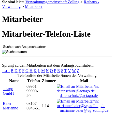
Sie sind hier:
Verwaltungsgemeinschaft Zolling
>
Rathaus -
Verwaltung
>
Mitarbeiter
Mitarbeiter
Mitarbeiter-Telefon-Liste
Sprung zu den Mitarbeitern mit dem Anfangsbuchstaben:
a
B
D
E
F
G
H
K
L
M
N
O
P
R
S
T
V
W
Z
Telefonliste der Mitarbeiter/innen der Verwaltung
Name
Telefon
Zimmer
Mail
09951
actago
99990-
GmbH
20
datenschutz@actago.de
Baier
08167
1.14
Marianne
6943-51
marianne.baier@vg-zolling.de