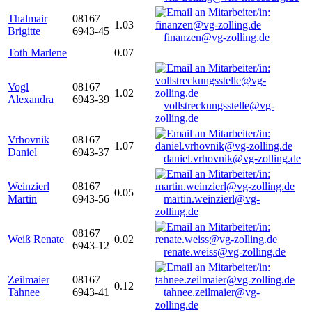
Thalmair
08167
1.03
Brigitte
6943-45
finanzen@vg-zolling.de
Toth Marlene
0.07
Vogl
08167
1.02
Alexandra
6943-39
vollstreckungsstelle@vg-
zolling.de
Vrhovnik
08167
1.07
Daniel
6943-37
daniel.vrhovnik@vg-zolling.de
Weinzierl
08167
0.05
Martin
6943-56
martin.weinzierl@vg-
zolling.de
08167
Weiß Renate
0.02
6943-12
renate.weiss@vg-zolling.de
Zeilmaier
08167
0.12
Tahnee
6943-41
tahnee.zeilmaier@vg-
zolling.de