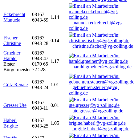
Eckebrecht
08167
1.14
Manuela
6943-59
manuela.eckebrecht@vg-
zolling.de
Fischer
08167
0.14
Christine
6943-28
christine.fischer@vg-zolling.de
Gmeiner
08167
Harald
6943-47
1.17
Erster
0170 65
harald.gmeiner@vg-zolling.de
Bürgermeister
72 528
08167
Götz Renate
1.01
6943-24
gebuehren.steuern@vg-
zolling.de
08167
Gresser Ute
0.01
6943-11
ute.gresser@vg-zolling.de
Haberl
08167
1.05
Brigitte
6943-25
brigitte.haberl@vg-zolling.de