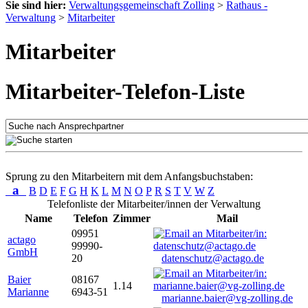
Sie sind hier:
Verwaltungsgemeinschaft Zolling
>
Rathaus -
Verwaltung
>
Mitarbeiter
Mitarbeiter
Mitarbeiter-Telefon-Liste
Sprung zu den Mitarbeitern mit dem Anfangsbuchstaben:
a
B
D
E
F
G
H
K
L
M
N
O
P
R
S
T
V
W
Z
Telefonliste der Mitarbeiter/innen der Verwaltung
Name
Telefon
Zimmer
Mail
09951
actago
99990-
GmbH
20
datenschutz@actago.de
Baier
08167
1.14
Marianne
6943-51
marianne.baier@vg-zolling.de