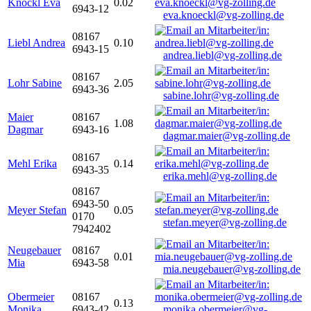
Knöckl Eva
0.02
6943-12
eva.knoeckl@vg-zolling.de
08167
Liebl Andrea
0.10
6943-15
andrea.liebl@vg-zolling.de
08167
Lohr Sabine
2.05
6943-36
sabine.lohr@vg-zolling.de
Maier
08167
1.08
Dagmar
6943-16
dagmar.maier@vg-zolling.de
08167
Mehl Erika
0.14
6943-35
erika.mehl@vg-zolling.de
08167
6943-50
Meyer Stefan
0.05
0170
stefan.meyer@vg-zolling.de
7942402
Neugebauer
08167
0.01
Mia
6943-58
mia.neugebauer@vg-zolling.de
Obermeier
08167
0.13
Monika
6943-42
monika.obermeier@vg-