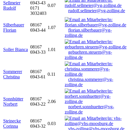
Sellmeier
6943-43
0.07
Rudolf
0171
rudolf.sellmeier@vg-zolling.de
3032403
Silberbauer
08167
1.07
Florian
6943-44
florian.silberbauer@vg-
zolling.de
08167
Soller Bianca
1.01
6943-33
gebuehren.steuern@vg-
zolling.de
Sommerer
08167
0.11
Christina
6943-61
christina.sommerer@vg-
zolling.de
Sonnhütter
08167
2.06
Norbert
6943-22
norbert.sonnhuetter@vg-
zolling.de
Steinecke
08167
0.03
Corinna
6943-32
vhs-zolling@vhs-moosburg.de