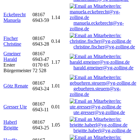
Eckebrecht
08167
1.14
Manuela
6943-59
manuela.eckebrecht@vg-
zolling.de
Fischer
08167
0.14
Christine
6943-28
christine.fischer@vg-zolling.de
Gmeiner
08167
Harald
6943-47
1.17
Erster
0170 65
harald.gmeiner@vg-zolling.de
Bürgermeister
72 528
08167
Götz Renate
1.01
6943-24
gebuehren.steuern@vg-
zolling.de
08167
Gresser Ute
0.01
6943-11
ute.gresser@vg-zolling.de
Haberl
08167
1.05
Brigitte
6943-25
brigitte.haberl@vg-zolling.de