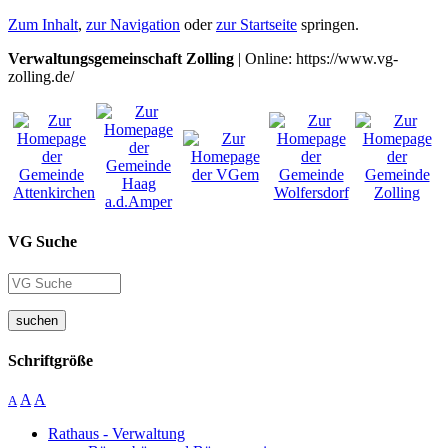
Zum Inhalt
,
zur Navigation
oder
zur Startseite
springen.
Verwaltungsgemeinschaft Zolling
| Online: https://www.vg-
zolling.de/
VG Suche
suchen
Schriftgröße
A
A
A
Rathaus - Verwaltung