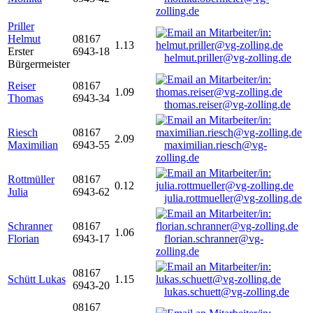
zolling.de
Priller
Helmut
08167
1.13
Erster
6943-18
helmut.priller@vg-zolling.de
Bürgermeister
Reiser
08167
1.09
Thomas
6943-34
thomas.reiser@vg-zolling.de
Riesch
08167
2.09
Maximilian
6943-55
maximilian.riesch@vg-
zolling.de
Rottmüller
08167
0.12
Julia
6943-62
julia.rottmueller@vg-zolling.de
Schranner
08167
1.06
Florian
6943-17
florian.schranner@vg-
zolling.de
08167
Schütt Lukas
1.15
6943-20
lukas.schuett@vg-zolling.de
08167