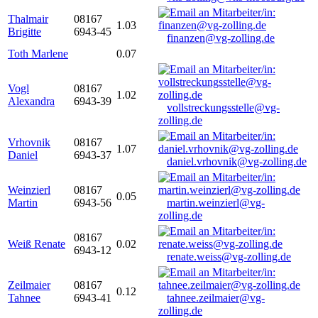
Thalmair
08167
1.03
Brigitte
6943-45
finanzen@vg-zolling.de
Toth Marlene
0.07
Vogl
08167
1.02
Alexandra
6943-39
vollstreckungsstelle@vg-
zolling.de
Vrhovnik
08167
1.07
Daniel
6943-37
daniel.vrhovnik@vg-zolling.de
Weinzierl
08167
0.05
Martin
6943-56
martin.weinzierl@vg-
zolling.de
08167
Weiß Renate
0.02
6943-12
renate.weiss@vg-zolling.de
Zeilmaier
08167
0.12
Tahnee
6943-41
tahnee.zeilmaier@vg-
zolling.de