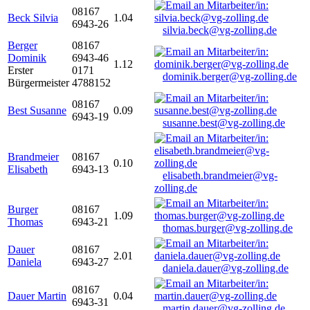
08167
Beck Silvia
1.04
6943-26
silvia.beck@vg-zolling.de
Berger
08167
Dominik
6943-46
1.12
Erster
0171
dominik.berger@vg-zolling.de
Bürgermeister
4788152
08167
Best Susanne
0.09
6943-19
susanne.best@vg-zolling.de
Brandmeier
08167
0.10
Elisabeth
6943-13
elisabeth.brandmeier@vg-
zolling.de
Burger
08167
1.09
Thomas
6943-21
thomas.burger@vg-zolling.de
Dauer
08167
2.01
Daniela
6943-27
daniela.dauer@vg-zolling.de
08167
Dauer Martin
0.04
6943-31
martin.dauer@vg-zolling.de