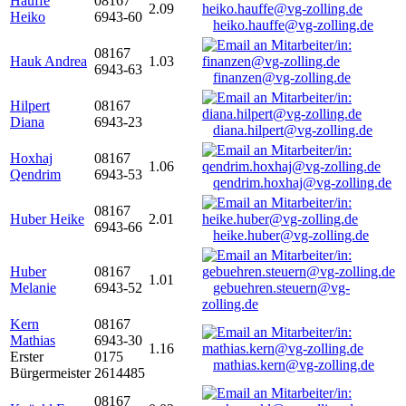
Hauffe
08167
2.09
Heiko
6943-60
heiko.hauffe@vg-zolling.de
08167
Hauk Andrea
1.03
6943-63
finanzen@vg-zolling.de
Hilpert
08167
Diana
6943-23
diana.hilpert@vg-zolling.de
Hoxhaj
08167
1.06
Qendrim
6943-53
qendrim.hoxhaj@vg-zolling.de
08167
Huber Heike
2.01
6943-66
heike.huber@vg-zolling.de
Huber
08167
1.01
Melanie
6943-52
gebuehren.steuern@vg-
zolling.de
Kern
08167
Mathias
6943-30
1.16
Erster
0175
mathias.kern@vg-zolling.de
Bürgermeister
2614485
08167