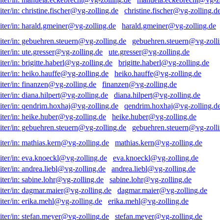
christine.fischer@vg-zolling.d
harald.gmeiner@vg-zolling.de
gebuehren.steuern@vg-zolli
ute.gresser@vg-zolling.de
brigitte.haberl@vg-zolling.de
heiko.hauffe@vg-zolling.de
finanzen@vg-zolling.de
diana.hilpert@vg-zolling.de
qendrim.hoxhaj@vg-zolling.d
heike.huber@vg-zolling.de
gebuehren.steuern@vg-zolli
mathias.kern@vg-zolling.de
eva.knoeckl@vg-zolling.de
andrea.liebl@vg-zolling.de
sabine.lohr@vg-zolling.de
dagmar.maier@vg-zolling.de
erika.mehl@vg-zolling.de
stefan.meyer@vg-zolling.de