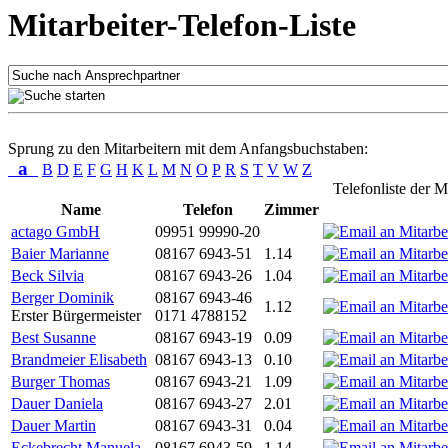
Mitarbeiter-Telefon-Liste
Sprung zu den Mitarbeitern mit dem Anfangsbuchstaben:
a
B
D
E
F
G
H
K
L
M
N
O
P
R
S
T
V
W
Z
Telefonliste der M
Name
Telefon
Zimmer
actago GmbH
09951 99990-20
Baier Marianne
08167 6943-51
1.14
Beck Silvia
08167 6943-26
1.04
Berger Dominik
08167 6943-46
1.12
Erster Bürgermeister
0171 4788152
Best Susanne
08167 6943-19
0.09
Brandmeier Elisabeth
08167 6943-13
0.10
Burger Thomas
08167 6943-21
1.09
Dauer Daniela
08167 6943-27
2.01
Dauer Martin
08167 6943-31
0.04
Eckebrecht Manuela
08167 6943-59
1.14