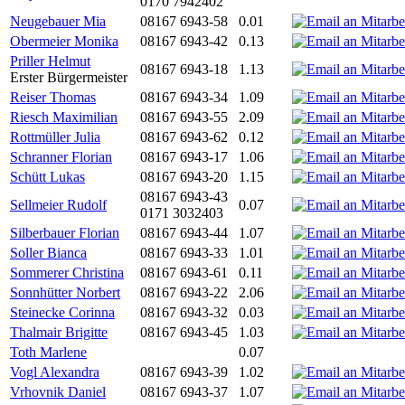
0170 7942402
Neugebauer Mia
08167 6943-58
0.01
Obermeier Monika
08167 6943-42
0.13
Priller Helmut
08167 6943-18
1.13
Erster Bürgermeister
Reiser Thomas
08167 6943-34
1.09
Riesch Maximilian
08167 6943-55
2.09
Rottmüller Julia
08167 6943-62
0.12
Schranner Florian
08167 6943-17
1.06
Schütt Lukas
08167 6943-20
1.15
08167 6943-43
Sellmeier Rudolf
0.07
0171 3032403
Silberbauer Florian
08167 6943-44
1.07
Soller Bianca
08167 6943-33
1.01
Sommerer Christina
08167 6943-61
0.11
Sonnhütter Norbert
08167 6943-22
2.06
Steinecke Corinna
08167 6943-32
0.03
Thalmair Brigitte
08167 6943-45
1.03
Toth Marlene
0.07
Vogl Alexandra
08167 6943-39
1.02
Vrhovnik Daniel
08167 6943-37
1.07