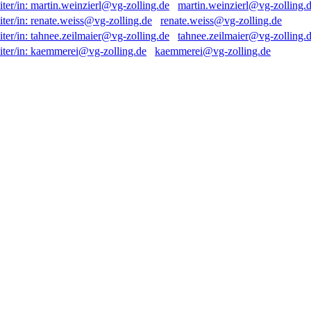
martin.weinzierl@vg-zolling.
renate.weiss@vg-zolling.de
tahnee.zeilmaier@vg-zolling.
kaemmerei@vg-zolling.de