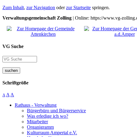
Zum Inhalt
,
zur Navigation
oder
zur Startseite
springen.
Verwaltungsgemeinschaft Zolling
| Online: https://www.vg-zolling.
VG Suche
suchen
Schriftgröße
A
A
A
Rathaus - Verwaltung
Bürgerbüro und Bürgerservice
Was erledige ich wo?
Mitarbeiter
Organigramm
Kulturraum Ampertal e.V.