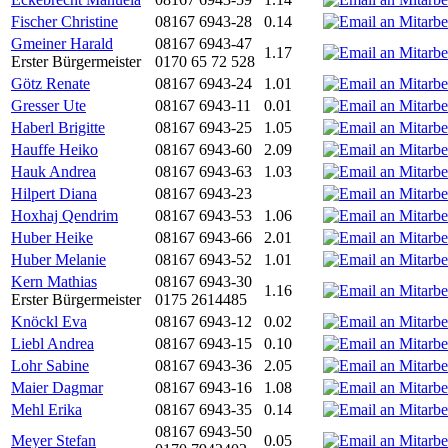
Fischer Christine
08167 6943-28
0.14
Gmeiner Harald
08167 6943-47
1.17
Erster Bürgermeister
0170 65 72 528
Götz Renate
08167 6943-24
1.01
Gresser Ute
08167 6943-11
0.01
Haberl Brigitte
08167 6943-25
1.05
Hauffe Heiko
08167 6943-60
2.09
Hauk Andrea
08167 6943-63
1.03
Hilpert Diana
08167 6943-23
Hoxhaj Qendrim
08167 6943-53
1.06
Huber Heike
08167 6943-66
2.01
Huber Melanie
08167 6943-52
1.01
Kern Mathias
08167 6943-30
1.16
Erster Bürgermeister
0175 2614485
Knöckl Eva
08167 6943-12
0.02
Liebl Andrea
08167 6943-15
0.10
Lohr Sabine
08167 6943-36
2.05
Maier Dagmar
08167 6943-16
1.08
Mehl Erika
08167 6943-35
0.14
08167 6943-50
Meyer Stefan
0.05