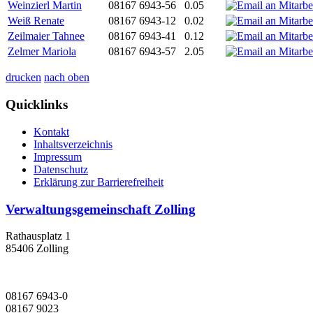
Weinzierl Martin
08167 6943-56
0.05
Weiß Renate
08167 6943-12
0.02
Zeilmaier Tahnee
08167 6943-41
0.12
Zelmer Mariola
08167 6943-57
2.05
drucken
nach oben
Quicklinks
Kontakt
Inhaltsverzeichnis
Impressum
Datenschutz
Erklärung zur Barrierefreiheit
Verwaltungsgemeinschaft Zolling
Rathausplatz 1
85406 Zolling
08167 6943-0
08167 9023