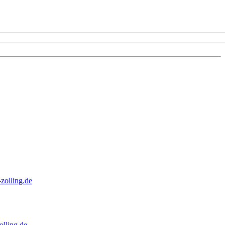
zolling.de
lling.de