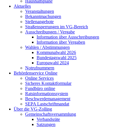
Haushaltspläne
Aktuelles
Veranstaltungen
Bekanntmachungen
Stellenangebote
Straßensperrungen im VG-Bereich
Ausschreibungen / Vergabe
Information über Ausschreibungen
Information über Vergaben
Wahlen / Abstimmungen
Kommunalwahl 2026
Bundestagswahl 2025
Europawahl 2024
Notrufnummern
Behördenservice Online
Online Services
Sicheres Kontaktformular
Fundbüro online
Ratsinformationssystem
Beschwerdemanagement
SEPA Lastschriftmandat
Über die VG-Zolling
Gemeinschaftsversammlung
Verbandsräte
Satzungen