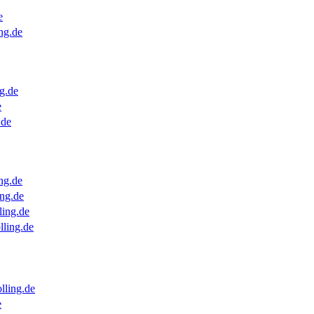
e
ng.de
g.de
e
.de
ng.de
ng.de
ling.de
lling.de
lling.de
e