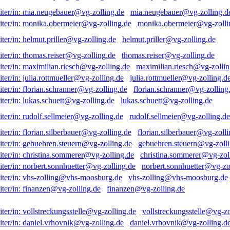
mia.neugebauer@vg-zolling.d
monika.obermeier@vg-zolli
helmut.priller@vg-zolling.de
thomas.reiser@vg-zolling.de
maximilian.riesch@vg-zollin
julia.rottmueller@vg-zolling.d
florian.schranner@vg-zolling
lukas.schuett@vg-zolling.de
rudolf.sellmeier@vg-zolling.de
florian.silberbauer@vg-zolli
gebuehren.steuern@vg-zolli
christina.sommerer@vg-zol
norbert.sonnhuetter@vg-zo
vhs-zolling@vhs-moosburg.de
finanzen@vg-zolling.de
vollstreckungsstelle@vg-zo
daniel.vrhovnik@vg-zolling.d