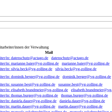
itarbeiter/innen der Verwaltung
Mail
datenschutz@actago.de
marianne.baier@vg-zolling.de
silvia.beck@vg-zolling.de
dominik.berger@vg-zolling.de
susanne.best@vg-zolling.de
elisabeth.brandmeier@vg-
thomas.burger@vg-zolling.de
daniela.dauer@vg-zolling.de
martin.dauer@vg-zolling.de
manuela.eckebrecht@vg-zo