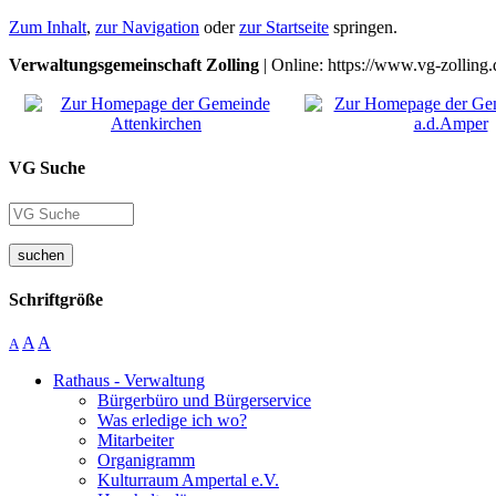
Zum Inhalt
,
zur Navigation
oder
zur Startseite
springen.
Verwaltungsgemeinschaft Zolling
| Online: https://www.vg-zolling.
VG Suche
suchen
Schriftgröße
A
A
A
Rathaus - Verwaltung
Bürgerbüro und Bürgerservice
Was erledige ich wo?
Mitarbeiter
Organigramm
Kulturraum Ampertal e.V.