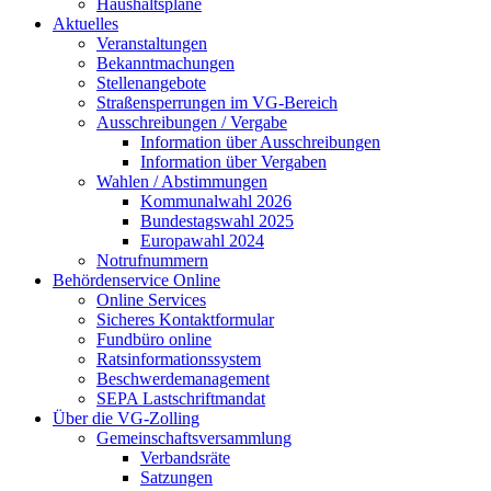
Haushaltspläne
Aktuelles
Veranstaltungen
Bekanntmachungen
Stellenangebote
Straßensperrungen im VG-Bereich
Ausschreibungen / Vergabe
Information über Ausschreibungen
Information über Vergaben
Wahlen / Abstimmungen
Kommunalwahl 2026
Bundestagswahl 2025
Europawahl 2024
Notrufnummern
Behördenservice Online
Online Services
Sicheres Kontaktformular
Fundbüro online
Ratsinformationssystem
Beschwerdemanagement
SEPA Lastschriftmandat
Über die VG-Zolling
Gemeinschaftsversammlung
Verbandsräte
Satzungen