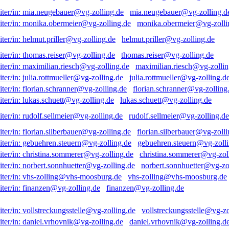
mia.neugebauer@vg-zolling.d
monika.obermeier@vg-zolli
helmut.priller@vg-zolling.de
thomas.reiser@vg-zolling.de
maximilian.riesch@vg-zollin
julia.rottmueller@vg-zolling.d
florian.schranner@vg-zolling
lukas.schuett@vg-zolling.de
rudolf.sellmeier@vg-zolling.de
florian.silberbauer@vg-zolli
gebuehren.steuern@vg-zolli
christina.sommerer@vg-zol
norbert.sonnhuetter@vg-zo
vhs-zolling@vhs-moosburg.de
finanzen@vg-zolling.de
vollstreckungsstelle@vg-zo
daniel.vrhovnik@vg-zolling.d