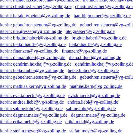
christine.fischer@vg-zolling.d
harald.gmeiner@vg-zolling.de
gebuehren.steuern@vg-zolli
ute.gresser@vg-zolling.de
brigitte.haberl@vg-zolling.de
heiko.hauffe@vg-zolling.de
finanzen@vg-zolling.de
diana.hilpert@vg-zolling.de
qendrim.hoxhaj@vg-zolling.d
heike.huber@vg-zolling.de
gebuehren.steuern@vg-zolli
mathias.kern@vg-zolling.de
eva.knoeckl@vg-zolling.de
andrea.liebl@vg-zolling.de
sabine.lohr@vg-zolling.de
dagmar.maier@vg-zolling.de
erika.mehl@vg-zolling.de
stefan.meyer@vg-zolling.de