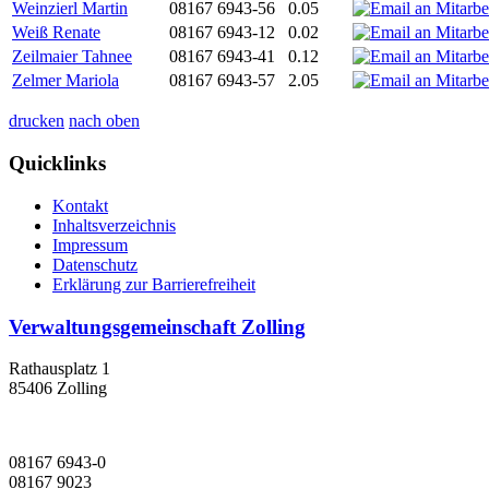
Weinzierl Martin
08167 6943-56
0.05
Weiß Renate
08167 6943-12
0.02
Zeilmaier Tahnee
08167 6943-41
0.12
Zelmer Mariola
08167 6943-57
2.05
drucken
nach oben
Quicklinks
Kontakt
Inhaltsverzeichnis
Impressum
Datenschutz
Erklärung zur Barrierefreiheit
Verwaltungsgemeinschaft Zolling
Rathausplatz 1
85406 Zolling
08167 6943-0
08167 9023