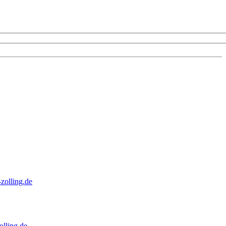
zolling.de
lling.de