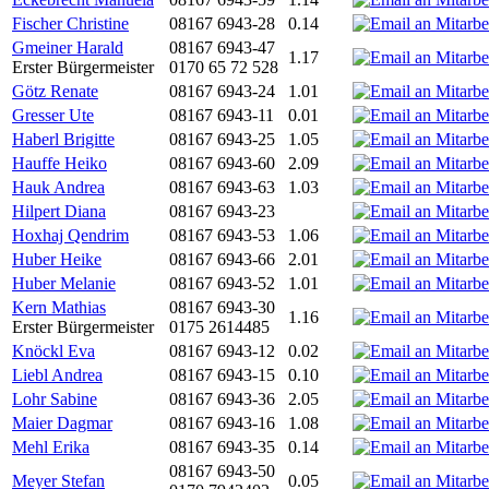
Fischer Christine
08167 6943-28
0.14
Gmeiner Harald
08167 6943-47
1.17
Erster Bürgermeister
0170 65 72 528
Götz Renate
08167 6943-24
1.01
Gresser Ute
08167 6943-11
0.01
Haberl Brigitte
08167 6943-25
1.05
Hauffe Heiko
08167 6943-60
2.09
Hauk Andrea
08167 6943-63
1.03
Hilpert Diana
08167 6943-23
Hoxhaj Qendrim
08167 6943-53
1.06
Huber Heike
08167 6943-66
2.01
Huber Melanie
08167 6943-52
1.01
Kern Mathias
08167 6943-30
1.16
Erster Bürgermeister
0175 2614485
Knöckl Eva
08167 6943-12
0.02
Liebl Andrea
08167 6943-15
0.10
Lohr Sabine
08167 6943-36
2.05
Maier Dagmar
08167 6943-16
1.08
Mehl Erika
08167 6943-35
0.14
08167 6943-50
Meyer Stefan
0.05