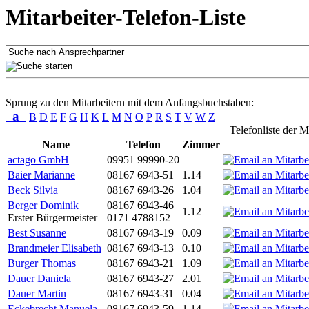
Mitarbeiter-Telefon-Liste
Sprung zu den Mitarbeitern mit dem Anfangsbuchstaben:
a
B
D
E
F
G
H
K
L
M
N
O
P
R
S
T
V
W
Z
Telefonliste der M
Name
Telefon
Zimmer
actago GmbH
09951 99990-20
Baier Marianne
08167 6943-51
1.14
Beck Silvia
08167 6943-26
1.04
Berger Dominik
08167 6943-46
1.12
Erster Bürgermeister
0171 4788152
Best Susanne
08167 6943-19
0.09
Brandmeier Elisabeth
08167 6943-13
0.10
Burger Thomas
08167 6943-21
1.09
Dauer Daniela
08167 6943-27
2.01
Dauer Martin
08167 6943-31
0.04
Eckebrecht Manuela
08167 6943-59
1.14