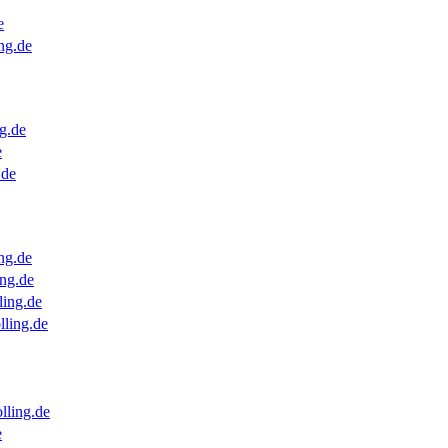
e
ng.de
g.de
e
.de
ng.de
ng.de
ling.de
lling.de
lling.de
e