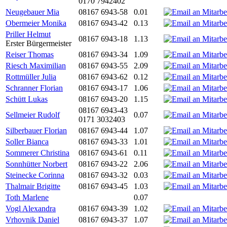
0170 7942402
Neugebauer Mia
08167 6943-58
0.01
Obermeier Monika
08167 6943-42
0.13
Priller Helmut
08167 6943-18
1.13
Erster Bürgermeister
Reiser Thomas
08167 6943-34
1.09
Riesch Maximilian
08167 6943-55
2.09
Rottmüller Julia
08167 6943-62
0.12
Schranner Florian
08167 6943-17
1.06
Schütt Lukas
08167 6943-20
1.15
08167 6943-43
Sellmeier Rudolf
0.07
0171 3032403
Silberbauer Florian
08167 6943-44
1.07
Soller Bianca
08167 6943-33
1.01
Sommerer Christina
08167 6943-61
0.11
Sonnhütter Norbert
08167 6943-22
2.06
Steinecke Corinna
08167 6943-32
0.03
Thalmair Brigitte
08167 6943-45
1.03
Toth Marlene
0.07
Vogl Alexandra
08167 6943-39
1.02
Vrhovnik Daniel
08167 6943-37
1.07