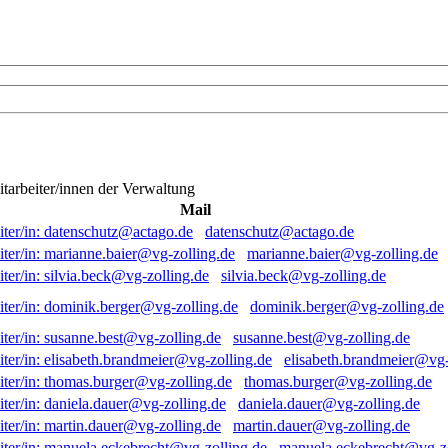
itarbeiter/innen der Verwaltung
Mail
datenschutz@actago.de
marianne.baier@vg-zolling.de
silvia.beck@vg-zolling.de
dominik.berger@vg-zolling.de
susanne.best@vg-zolling.de
elisabeth.brandmeier@vg-
thomas.burger@vg-zolling.de
daniela.dauer@vg-zolling.de
martin.dauer@vg-zolling.de
manuela.eckebrecht@vg-zo