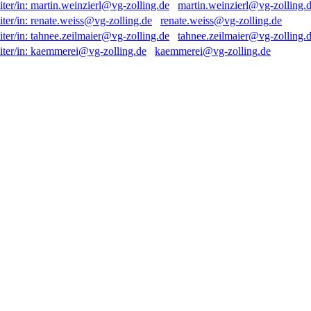
martin.weinzierl@vg-zolling.
renate.weiss@vg-zolling.de
tahnee.zeilmaier@vg-zolling.
kaemmerei@vg-zolling.de