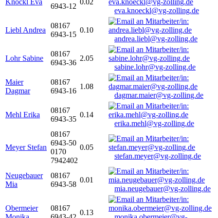
Knöckl Eva
0.02
6943-12
eva.knoeckl@vg-zolling.de
08167
Liebl Andrea
0.10
6943-15
andrea.liebl@vg-zolling.de
08167
Lohr Sabine
2.05
6943-36
sabine.lohr@vg-zolling.de
Maier
08167
1.08
Dagmar
6943-16
dagmar.maier@vg-zolling.de
08167
Mehl Erika
0.14
6943-35
erika.mehl@vg-zolling.de
08167
6943-50
Meyer Stefan
0.05
0170
stefan.meyer@vg-zolling.de
7942402
Neugebauer
08167
0.01
Mia
6943-58
mia.neugebauer@vg-zolling.de
Obermeier
08167
0.13
Monika
6943-42
monika.obermeier@vg-