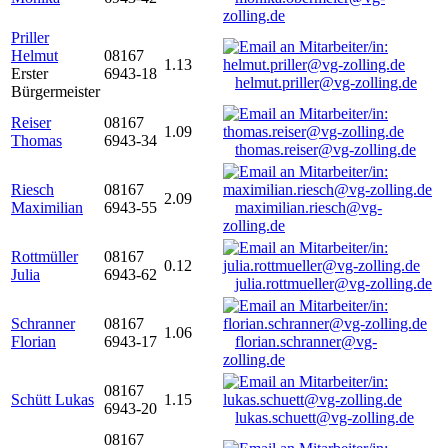
zolling.de
Priller
Helmut
08167
1.13
Erster
6943-18
helmut.priller@vg-zolling.de
Bürgermeister
Reiser
08167
1.09
Thomas
6943-34
thomas.reiser@vg-zolling.de
Riesch
08167
2.09
Maximilian
6943-55
maximilian.riesch@vg-
zolling.de
Rottmüller
08167
0.12
Julia
6943-62
julia.rottmueller@vg-zolling.de
Schranner
08167
1.06
Florian
6943-17
florian.schranner@vg-
zolling.de
08167
Schütt Lukas
1.15
6943-20
lukas.schuett@vg-zolling.de
08167