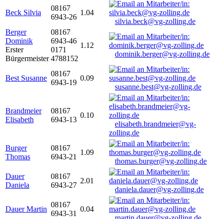
08167
Beck Silvia
1.04
6943-26
silvia.beck@vg-zolling.de
Berger
08167
Dominik
6943-46
1.12
Erster
0171
dominik.berger@vg-zolling.de
Bürgermeister
4788152
08167
Best Susanne
0.09
6943-19
susanne.best@vg-zolling.de
Brandmeier
08167
0.10
Elisabeth
6943-13
elisabeth.brandmeier@vg-
zolling.de
Burger
08167
1.09
Thomas
6943-21
thomas.burger@vg-zolling.de
Dauer
08167
2.01
Daniela
6943-27
daniela.dauer@vg-zolling.de
08167
Dauer Martin
0.04
6943-31
martin.dauer@vg-zolling.de