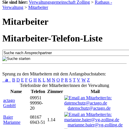
Sie sind hier:
Verwaltungsgemeinschaft Zolling
>
Rathaus -
Verwaltung
>
Mitarbeiter
Mitarbeiter
Mitarbeiter-Telefon-Liste
Sprung zu den Mitarbeitern mit dem Anfangsbuchstaben:
a
B
D
E
F
G
H
K
L
M
N
O
P
R
S
T
V
W
Z
Telefonliste der Mitarbeiter/innen der Verwaltung
Name
Telefon
Zimmer
Mail
09951
actago
99990-
GmbH
20
datenschutz@actago.de
Baier
08167
1.14
Marianne
6943-51
marianne.baier@vg-zolling.de