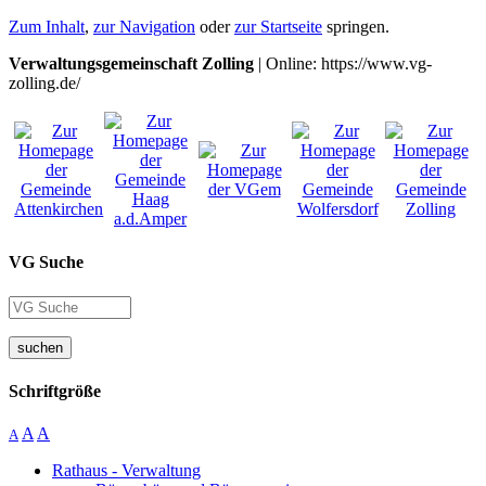
Zum Inhalt
,
zur Navigation
oder
zur Startseite
springen.
Verwaltungsgemeinschaft Zolling
| Online: https://www.vg-
zolling.de/
VG Suche
suchen
Schriftgröße
A
A
A
Rathaus - Verwaltung