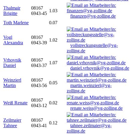
Thalmair
08167
1.03
Brigitte
6943-45
finanzen@vg-zolling.de
Toth Marlene
0.07
Vogl
08167
1.02
Alexandra
6943-39
vollstreckungsstelle@vg-
zolling.de
Vrhovnik
08167
1.07
Daniel
6943-37
daniel.vrhovnik@vg-zolling.de
Weinzierl
08167
0.05
Martin
6943-56
martin.weinzierl@vg-
zolling.de
08167
Weiß Renate
0.02
6943-12
renate.weiss@vg-zolling.de
Zeilmaier
08167
0.12
Tahnee
6943-41
tahnee.zeilmaier@vg-
zolling.de