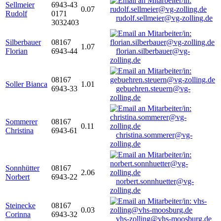
Sellmeier
6943-43
0.07
Rudolf
0171
rudolf.sellmeier@vg-zolling.de
3032403
Silberbauer
08167
1.07
Florian
6943-44
florian.silberbauer@vg-
zolling.de
08167
Soller Bianca
1.01
6943-33
gebuehren.steuern@vg-
zolling.de
Sommerer
08167
0.11
Christina
6943-61
christina.sommerer@vg-
zolling.de
Sonnhütter
08167
2.06
Norbert
6943-22
norbert.sonnhuetter@vg-
zolling.de
Steinecke
08167
0.03
Corinna
6943-32
vhs-zolling@vhs-moosburg.de