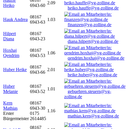
Hauffe
08167
2.09
Heiko
6943-60
heiko.hauffe@vg-zolling.de
08167
Hauk Andrea
1.03
6943-63
finanzen@vg-zolling.de
Hilpert
08167
Diana
6943-23
diana.hilpert@vg-zolling.de
Hoxhaj
08167
1.06
Qendrim
6943-53
qendrim.hoxhaj@vg-zolling.de
08167
Huber Heike
2.01
6943-66
heike.huber@vg-zolling.de
Huber
08167
1.01
Melanie
6943-52
gebuehren.steuern@vg-
zolling.de
Kern
08167
Mathias
6943-30
1.16
Erster
0175
mathias.kern@vg-zolling.de
Bürgermeister
2614485
08167