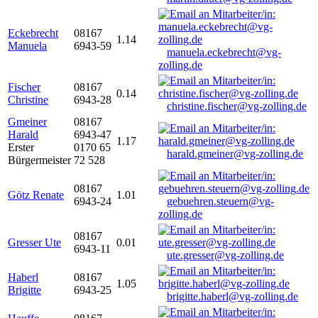
Eckebrecht
08167
1.14
Manuela
6943-59
manuela.eckebrecht@vg-
zolling.de
Fischer
08167
0.14
Christine
6943-28
christine.fischer@vg-zolling.de
Gmeiner
08167
Harald
6943-47
1.17
Erster
0170 65
harald.gmeiner@vg-zolling.de
Bürgermeister
72 528
08167
Götz Renate
1.01
6943-24
gebuehren.steuern@vg-
zolling.de
08167
Gresser Ute
0.01
6943-11
ute.gresser@vg-zolling.de
Haberl
08167
1.05
Brigitte
6943-25
brigitte.haberl@vg-zolling.de