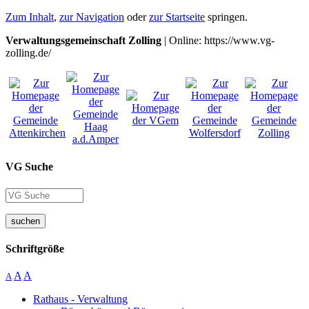
Zum Inhalt
,
zur Navigation
oder
zur Startseite
springen.
Verwaltungsgemeinschaft Zolling
| Online: https://www.vg-
zolling.de/
VG Suche
suchen
Schriftgröße
A
A
A
Rathaus - Verwaltung