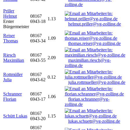
zolling.de
Priller
Helmut
08167
1.13
Erster
6943-18
helmut.priller@vg-zolling.de
Bürgermeister
Reiser
08167
1.09
Thomas
6943-34
thomas.reiser@vg-zolling.de
Riesch
08167
2.09
Maximilian
6943-55
maximilian.riesch@vg-
zolling.de
Rottmüller
08167
0.12
Julia
6943-62
julia.rottmueller@vg-zolling.de
Schranner
08167
1.06
Florian
6943-17
florian.schranner@vg-
zolling.de
08167
Schütt Lukas
1.15
6943-20
lukas.schuett@vg-zolling.de
08167