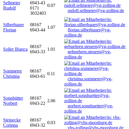
Sellmeier
6943-43
0.07
Rudolf
0171
rudolf.sellmeier@vg-zolling.de
3032403
Silberbauer
08167
1.07
Florian
6943-44
florian.silberbauer@vg-
zolling.de
08167
Soller Bianca
1.01
6943-33
gebuehren.steuern@vg-
zolling.de
Sommerer
08167
0.11
Christina
6943-61
christina.sommerer@vg-
zolling.de
Sonnhütter
08167
2.06
Norbert
6943-22
norbert.sonnhuetter@vg-
zolling.de
Steinecke
08167
0.03
Corinna
6943-32
vhs-zolling@vhs-moosburg.de