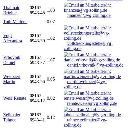
Thalmair
08167
1.03
Brigitte
6943-45
finanzen@vg-zolling.de
Toth Marlene
0.07
Vogl
08167
1.02
Alexandra
6943-39
vollstreckungsstelle@vg-
zolling.de
Vrhovnik
08167
1.07
Daniel
6943-37
daniel.vrhovnik@vg-zolling.de
Weinzierl
08167
0.05
Martin
6943-56
martin.weinzierl@vg-
zolling.de
08167
Weiß Renate
0.02
6943-12
renate.weiss@vg-zolling.de
Zeilmaier
08167
0.12
Tahnee
6943-41
tahnee.zeilmaier@vg-
zolling.de