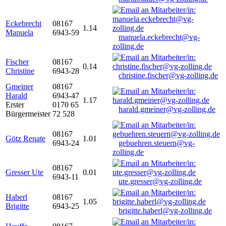
Eckebrecht
08167
1.14
Manuela
6943-59
manuela.eckebrecht@vg-
zolling.de
Fischer
08167
0.14
Christine
6943-28
christine.fischer@vg-zolling.de
Gmeiner
08167
Harald
6943-47
1.17
Erster
0170 65
harald.gmeiner@vg-zolling.de
Bürgermeister
72 528
08167
Götz Renate
1.01
6943-24
gebuehren.steuern@vg-
zolling.de
08167
Gresser Ute
0.01
6943-11
ute.gresser@vg-zolling.de
Haberl
08167
1.05
Brigitte
6943-25
brigitte.haberl@vg-zolling.de