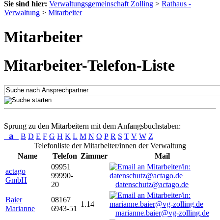
Sie sind hier:
Verwaltungsgemeinschaft Zolling
>
Rathaus -
Verwaltung
>
Mitarbeiter
Mitarbeiter
Mitarbeiter-Telefon-Liste
Sprung zu den Mitarbeitern mit dem Anfangsbuchstaben:
a
B
D
E
F
G
H
K
L
M
N
O
P
R
S
T
V
W
Z
Telefonliste der Mitarbeiter/innen der Verwaltung
Name
Telefon
Zimmer
Mail
09951
actago
99990-
GmbH
20
datenschutz@actago.de
Baier
08167
1.14
Marianne
6943-51
marianne.baier@vg-zolling.de