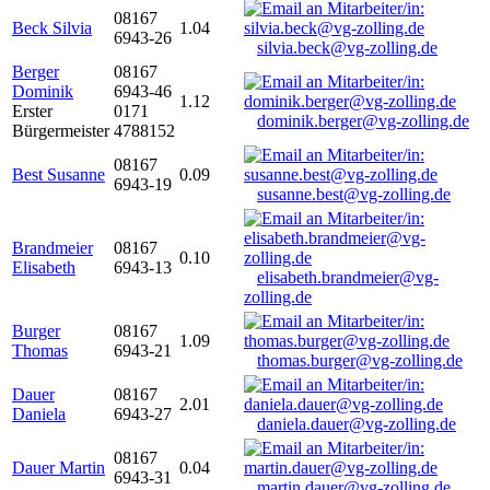
08167
Beck Silvia
1.04
6943-26
silvia.beck@vg-zolling.de
Berger
08167
Dominik
6943-46
1.12
Erster
0171
dominik.berger@vg-zolling.de
Bürgermeister
4788152
08167
Best Susanne
0.09
6943-19
susanne.best@vg-zolling.de
Brandmeier
08167
0.10
Elisabeth
6943-13
elisabeth.brandmeier@vg-
zolling.de
Burger
08167
1.09
Thomas
6943-21
thomas.burger@vg-zolling.de
Dauer
08167
2.01
Daniela
6943-27
daniela.dauer@vg-zolling.de
08167
Dauer Martin
0.04
6943-31
martin.dauer@vg-zolling.de