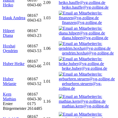
Hauffe
08167
2.09
Heiko
6943-60
heiko.hauffe@vg-zolling.de
08167
Hauk Andrea
1.03
6943-63
finanzen@vg-zolling.de
Hilpert
08167
Diana
6943-23
diana.hilpert@vg-zolling.de
Hoxhaj
08167
1.06
Qendrim
6943-53
qendrim.hoxhaj@vg-zolling.de
08167
Huber Heike
2.01
6943-66
heike.huber@vg-zolling.de
Huber
08167
1.01
Melanie
6943-52
gebuehren.steuern@vg-
zolling.de
Kern
08167
Mathias
6943-30
1.16
Erster
0175
mathias.kern@vg-zolling.de
Bürgermeister
2614485
08167