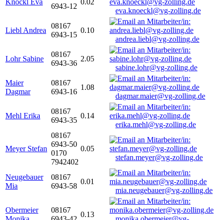
Knöckl Eva
0.02
6943-12
eva.knoeckl@vg-zolling.de
08167
Liebl Andrea
0.10
6943-15
andrea.liebl@vg-zolling.de
08167
Lohr Sabine
2.05
6943-36
sabine.lohr@vg-zolling.de
Maier
08167
1.08
Dagmar
6943-16
dagmar.maier@vg-zolling.de
08167
Mehl Erika
0.14
6943-35
erika.mehl@vg-zolling.de
08167
6943-50
Meyer Stefan
0.05
0170
stefan.meyer@vg-zolling.de
7942402
Neugebauer
08167
0.01
Mia
6943-58
mia.neugebauer@vg-zolling.de
Obermeier
08167
0.13
Monika
6943-42
monika.obermeier@vg-