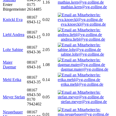
1.16
Erster
0175
mathias.kern@vg-zolling.de
Bürgermeister
2614485
08167
Knöckl Eva
0.02
6943-12
eva.knoeckl@vg-zolling.de
08167
Liebl Andrea
0.10
6943-15
andrea.liebl@vg-zolling.de
08167
Lohr Sabine
2.05
6943-36
sabine.lohr@vg-zolling.de
Maier
08167
1.08
Dagmar
6943-16
dagmar.maier@vg-zolling.de
08167
Mehl Erika
0.14
6943-35
erika.mehl@vg-zolling.de
08167
6943-50
Meyer Stefan
0.05
0170
stefan.meyer@vg-zolling.de
7942402
Neugebauer
08167
0.01