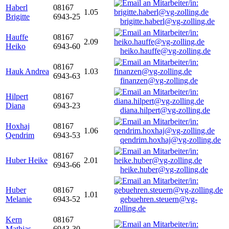
Haberl
08167
1.05
Brigitte
6943-25
brigitte.haberl@vg-zolling.de
Hauffe
08167
2.09
Heiko
6943-60
heiko.hauffe@vg-zolling.de
08167
Hauk Andrea
1.03
6943-63
finanzen@vg-zolling.de
Hilpert
08167
Diana
6943-23
diana.hilpert@vg-zolling.de
Hoxhaj
08167
1.06
Qendrim
6943-53
qendrim.hoxhaj@vg-zolling.de
08167
Huber Heike
2.01
6943-66
heike.huber@vg-zolling.de
Huber
08167
1.01
Melanie
6943-52
gebuehren.steuern@vg-
zolling.de
Kern
08167
Mathias
6943-30