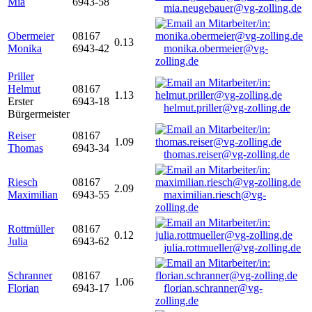
Mia
6943-58
mia.neugebauer@vg-zolling.de
Obermeier
08167
0.13
Monika
6943-42
monika.obermeier@vg-
zolling.de
Priller
Helmut
08167
1.13
Erster
6943-18
helmut.priller@vg-zolling.de
Bürgermeister
Reiser
08167
1.09
Thomas
6943-34
thomas.reiser@vg-zolling.de
Riesch
08167
2.09
Maximilian
6943-55
maximilian.riesch@vg-
zolling.de
Rottmüller
08167
0.12
Julia
6943-62
julia.rottmueller@vg-zolling.de
Schranner
08167
1.06
Florian
6943-17
florian.schranner@vg-
zolling.de