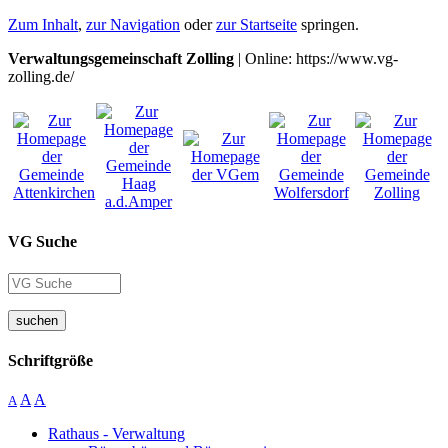
Zum Inhalt
,
zur Navigation
oder
zur Startseite
springen.
Verwaltungsgemeinschaft Zolling
| Online: https://www.vg-
zolling.de/
VG Suche
suchen
Schriftgröße
A
A
A
Rathaus - Verwaltung