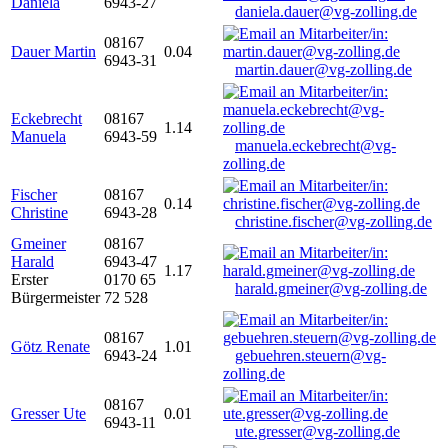
Daniela
6943-27
daniela.dauer@vg-zolling.de
08167
Dauer Martin
0.04
6943-31
martin.dauer@vg-zolling.de
Eckebrecht
08167
1.14
Manuela
6943-59
manuela.eckebrecht@vg-
zolling.de
Fischer
08167
0.14
Christine
6943-28
christine.fischer@vg-zolling.de
Gmeiner
08167
Harald
6943-47
1.17
Erster
0170 65
harald.gmeiner@vg-zolling.de
Bürgermeister
72 528
08167
Götz Renate
1.01
6943-24
gebuehren.steuern@vg-
zolling.de
08167
Gresser Ute
0.01
6943-11
ute.gresser@vg-zolling.de