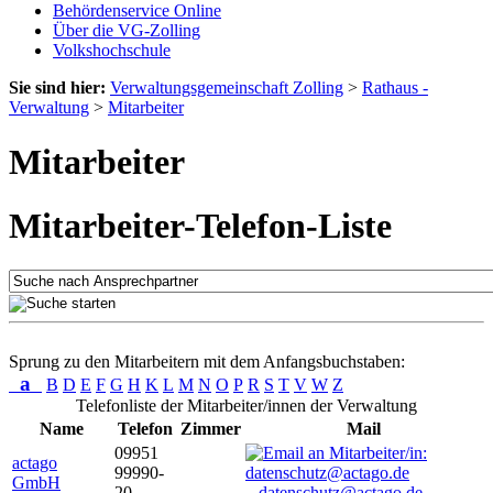
Behördenservice Online
Über die VG-Zolling
Volkshochschule
Sie sind hier:
Verwaltungsgemeinschaft Zolling
>
Rathaus -
Verwaltung
>
Mitarbeiter
Mitarbeiter
Mitarbeiter-Telefon-Liste
Sprung zu den Mitarbeitern mit dem Anfangsbuchstaben:
a
B
D
E
F
G
H
K
L
M
N
O
P
R
S
T
V
W
Z
Telefonliste der Mitarbeiter/innen der Verwaltung
Name
Telefon
Zimmer
Mail
09951
actago
99990-
GmbH
20
datenschutz@actago.de