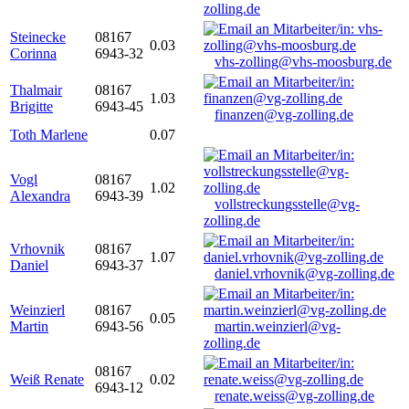
zolling.de
Steinecke
08167
0.03
Corinna
6943-32
vhs-zolling@vhs-moosburg.de
Thalmair
08167
1.03
Brigitte
6943-45
finanzen@vg-zolling.de
Toth Marlene
0.07
Vogl
08167
1.02
Alexandra
6943-39
vollstreckungsstelle@vg-
zolling.de
Vrhovnik
08167
1.07
Daniel
6943-37
daniel.vrhovnik@vg-zolling.de
Weinzierl
08167
0.05
Martin
6943-56
martin.weinzierl@vg-
zolling.de
08167
Weiß Renate
0.02
6943-12
renate.weiss@vg-zolling.de