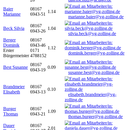
Baier
08167
1.14
Marianne
6943-51
marianne.baier@vg-zolling.de
08167
Beck Silvia
1.04
6943-26
silvia.beck@vg-zolling.de
Berger
08167
Dominik
6943-46
1.12
Erster
0171
dominik.berger@vg-zolling.de
Bürgermeister
4788152
08167
Best Susanne
0.09
6943-19
susanne.best@vg-zolling.de
Brandmeier
08167
0.10
Elisabeth
6943-13
elisabeth.brandmeier@vg-
zolling.de
Burger
08167
1.09
Thomas
6943-21
thomas.burger@vg-zolling.de
Dauer
08167
2.01