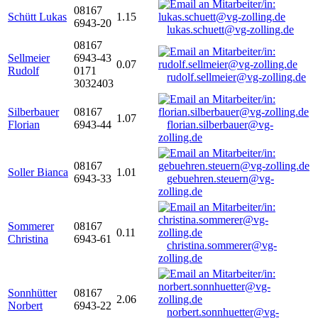
08167
Schütt Lukas
1.15
6943-20
lukas.schuett@vg-zolling.de
08167
Sellmeier
6943-43
0.07
Rudolf
0171
rudolf.sellmeier@vg-zolling.de
3032403
Silberbauer
08167
1.07
Florian
6943-44
florian.silberbauer@vg-
zolling.de
08167
Soller Bianca
1.01
6943-33
gebuehren.steuern@vg-
zolling.de
Sommerer
08167
0.11
Christina
6943-61
christina.sommerer@vg-
zolling.de
Sonnhütter
08167
2.06
Norbert
6943-22
norbert.sonnhuetter@vg-