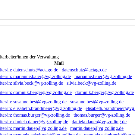
itarbeiter/innen der Verwaltung
Mail
datenschutz@actago.de
marianne.baier@vg-zolling.de
silvia.beck@vg-zolling.de
dominik.berger@vg-zolling.de
susanne.best@vg-zolling.de
elisabeth.brandmeier@vg-
thomas.burger@vg-zolling.de
daniela.dauer@vg-zolling.de
martin.dauer@vg-zolling.de
manuela.eckebrecht@vg-zo