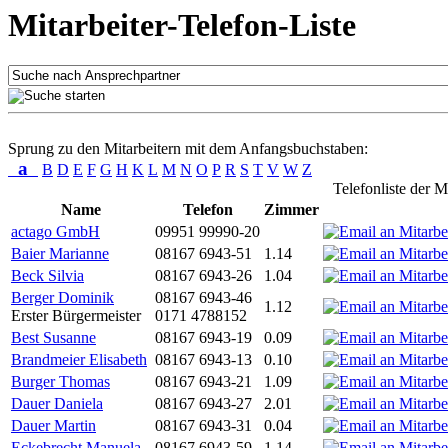
Mitarbeiter-Telefon-Liste
Sprung zu den Mitarbeitern mit dem Anfangsbuchstaben:
a
B
D
E
F
G
H
K
L
M
N
O
P
R
S
T
V
W
Z
Telefonliste der M
Name
Telefon
Zimmer
actago GmbH
09951 99990-20
Baier Marianne
08167 6943-51
1.14
Beck Silvia
08167 6943-26
1.04
Berger Dominik
08167 6943-46
1.12
Erster Bürgermeister
0171 4788152
Best Susanne
08167 6943-19
0.09
Brandmeier Elisabeth
08167 6943-13
0.10
Burger Thomas
08167 6943-21
1.09
Dauer Daniela
08167 6943-27
2.01
Dauer Martin
08167 6943-31
0.04
Eckebrecht Manuela
08167 6943-59
1.14