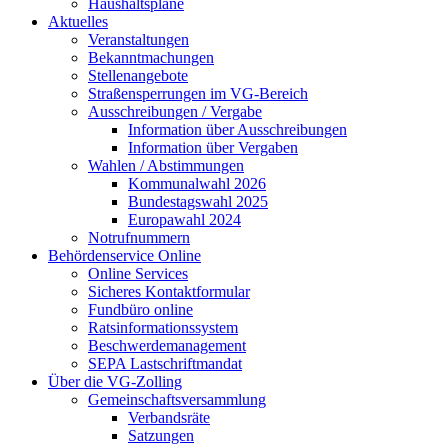
Haushaltspläne
Aktuelles
Veranstaltungen
Bekanntmachungen
Stellenangebote
Straßensperrungen im VG-Bereich
Ausschreibungen / Vergabe
Information über Ausschreibungen
Information über Vergaben
Wahlen / Abstimmungen
Kommunalwahl 2026
Bundestagswahl 2025
Europawahl 2024
Notrufnummern
Behördenservice Online
Online Services
Sicheres Kontaktformular
Fundbüro online
Ratsinformationssystem
Beschwerdemanagement
SEPA Lastschriftmandat
Über die VG-Zolling
Gemeinschaftsversammlung
Verbandsräte
Satzungen