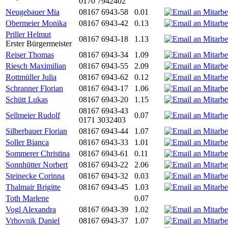
0170 7942402
Neugebauer Mia
08167 6943-58
0.01
Obermeier Monika
08167 6943-42
0.13
Priller Helmut
08167 6943-18
1.13
Erster Bürgermeister
Reiser Thomas
08167 6943-34
1.09
Riesch Maximilian
08167 6943-55
2.09
Rottmüller Julia
08167 6943-62
0.12
Schranner Florian
08167 6943-17
1.06
Schütt Lukas
08167 6943-20
1.15
08167 6943-43
Sellmeier Rudolf
0.07
0171 3032403
Silberbauer Florian
08167 6943-44
1.07
Soller Bianca
08167 6943-33
1.01
Sommerer Christina
08167 6943-61
0.11
Sonnhütter Norbert
08167 6943-22
2.06
Steinecke Corinna
08167 6943-32
0.03
Thalmair Brigitte
08167 6943-45
1.03
Toth Marlene
0.07
Vogl Alexandra
08167 6943-39
1.02
Vrhovnik Daniel
08167 6943-37
1.07