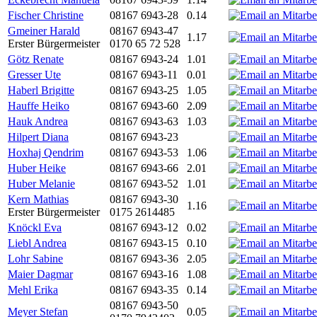
Fischer Christine
08167 6943-28
0.14
Gmeiner Harald
08167 6943-47
1.17
Erster Bürgermeister
0170 65 72 528
Götz Renate
08167 6943-24
1.01
Gresser Ute
08167 6943-11
0.01
Haberl Brigitte
08167 6943-25
1.05
Hauffe Heiko
08167 6943-60
2.09
Hauk Andrea
08167 6943-63
1.03
Hilpert Diana
08167 6943-23
Hoxhaj Qendrim
08167 6943-53
1.06
Huber Heike
08167 6943-66
2.01
Huber Melanie
08167 6943-52
1.01
Kern Mathias
08167 6943-30
1.16
Erster Bürgermeister
0175 2614485
Knöckl Eva
08167 6943-12
0.02
Liebl Andrea
08167 6943-15
0.10
Lohr Sabine
08167 6943-36
2.05
Maier Dagmar
08167 6943-16
1.08
Mehl Erika
08167 6943-35
0.14
08167 6943-50
Meyer Stefan
0.05