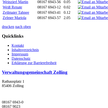
Weinzierl Martin
08167 6943-56
0.05
Weiß Renate
08167 6943-12
0.02
Zeilmaier Tahnee
08167 6943-41
0.12
Zelmer Mariola
08167 6943-57
2.05
drucken
nach oben
Quicklinks
Kontakt
Inhaltsverzeichnis
Impressum
Datenschutz
Erklärung zur Barrierefreiheit
Verwaltungsgemeinschaft Zolling
Rathausplatz 1
85406 Zolling
08167 6943-0
08167 9023