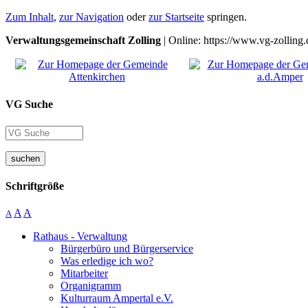
Zum Inhalt
,
zur Navigation
oder
zur Startseite
springen.
Verwaltungsgemeinschaft Zolling
| Online: https://www.vg-zolling.
VG Suche
suchen
Schriftgröße
A
A
A
Rathaus - Verwaltung
Bürgerbüro und Bürgerservice
Was erledige ich wo?
Mitarbeiter
Organigramm
Kulturraum Ampertal e.V.