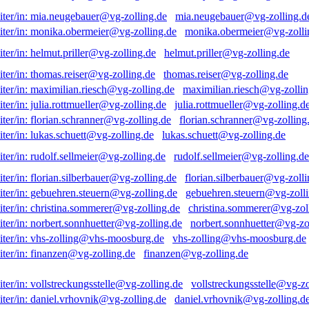
mia.neugebauer@vg-zolling.d
monika.obermeier@vg-zolli
helmut.priller@vg-zolling.de
thomas.reiser@vg-zolling.de
maximilian.riesch@vg-zollin
julia.rottmueller@vg-zolling.d
florian.schranner@vg-zolling
lukas.schuett@vg-zolling.de
rudolf.sellmeier@vg-zolling.de
florian.silberbauer@vg-zolli
gebuehren.steuern@vg-zolli
christina.sommerer@vg-zol
norbert.sonnhuetter@vg-zo
vhs-zolling@vhs-moosburg.de
finanzen@vg-zolling.de
vollstreckungsstelle@vg-zo
daniel.vrhovnik@vg-zolling.d