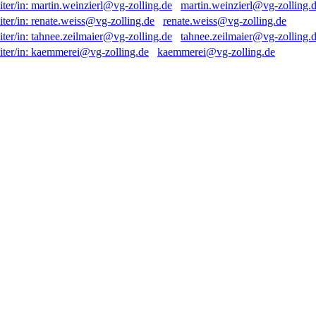
martin.weinzierl@vg-zolling.
renate.weiss@vg-zolling.de
tahnee.zeilmaier@vg-zolling.
kaemmerei@vg-zolling.de