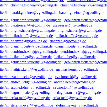
christine.fischer@vg-zolling.d
harald.gmeiner@vg-zolling.de
gebuehren.steuern@vg-zolli
ute.gresser@vg-zolling.de
brigitte.haberl@vg-zolling.de
heiko.hauffe@vg-zolling.de
finanzen@vg-zolling.de
diana.hilpert@vg-zolling.de
qendrim.hoxhaj@vg-zolling.d
heike.huber@vg-zolling.de
gebuehren.steuern@vg-zolli
mathias.kern@vg-zolling.de
eva.knoeckl@vg-zolling.de
andrea.liebl@vg-zolling.de
sabine.lohr@vg-zolling.de
dagmar.maier@vg-zolling.de
erika.mehl@vg-zolling.de
stefan.meyer@vg-zolling.de