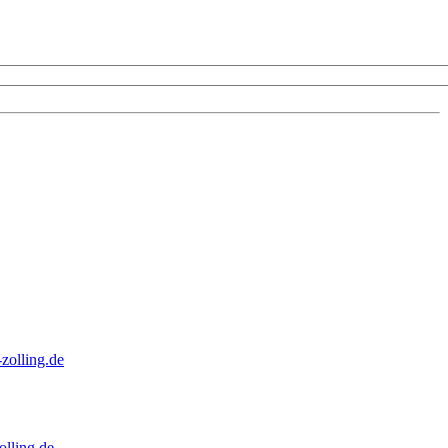
zolling.de
lling.de