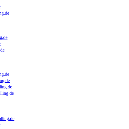
e
ng.de
g.de
e
.de
ng.de
ng.de
ling.de
lling.de
lling.de
e