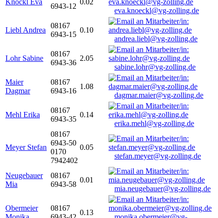
Knöckl Eva
0.02
6943-12
eva.knoeckl@vg-zolling.de
08167
Liebl Andrea
0.10
6943-15
andrea.liebl@vg-zolling.de
08167
Lohr Sabine
2.05
6943-36
sabine.lohr@vg-zolling.de
Maier
08167
1.08
Dagmar
6943-16
dagmar.maier@vg-zolling.de
08167
Mehl Erika
0.14
6943-35
erika.mehl@vg-zolling.de
08167
6943-50
Meyer Stefan
0.05
0170
stefan.meyer@vg-zolling.de
7942402
Neugebauer
08167
0.01
Mia
6943-58
mia.neugebauer@vg-zolling.de
Obermeier
08167
0.13
Monika
6943-42
monika.obermeier@vg-