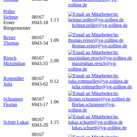
zolling.de
Priller
Helmut
08167
1.13
Erster
6943-18
helmut.priller@vg-zolling.de
Bürgermeister
Reiser
08167
1.09
Thomas
6943-34
thomas.reiser@vg-zolling.de
Riesch
08167
2.09
Maximilian
6943-55
maximilian.riesch@vg-
zolling.de
Rottmüller
08167
0.12
Julia
6943-62
julia.rottmueller@vg-zolling.de
Schranner
08167
1.06
Florian
6943-17
florian.schranner@vg-
zolling.de
08167
Schütt Lukas
1.15
6943-20
lukas.schuett@vg-zolling.de
08167