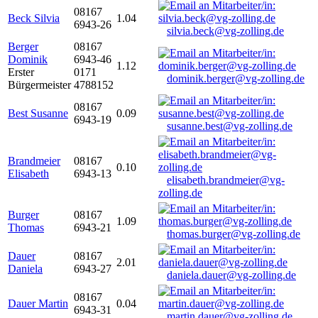
08167
Beck Silvia
1.04
6943-26
silvia.beck@vg-zolling.de
Berger
08167
Dominik
6943-46
1.12
Erster
0171
dominik.berger@vg-zolling.de
Bürgermeister
4788152
08167
Best Susanne
0.09
6943-19
susanne.best@vg-zolling.de
Brandmeier
08167
0.10
Elisabeth
6943-13
elisabeth.brandmeier@vg-
zolling.de
Burger
08167
1.09
Thomas
6943-21
thomas.burger@vg-zolling.de
Dauer
08167
2.01
Daniela
6943-27
daniela.dauer@vg-zolling.de
08167
Dauer Martin
0.04
6943-31
martin.dauer@vg-zolling.de