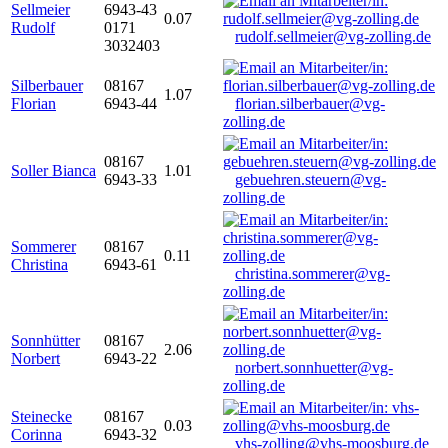
Sellmeier
6943-43
0.07
Rudolf
0171
rudolf.sellmeier@vg-zolling.de
3032403
Silberbauer
08167
1.07
Florian
6943-44
florian.silberbauer@vg-
zolling.de
08167
Soller Bianca
1.01
6943-33
gebuehren.steuern@vg-
zolling.de
Sommerer
08167
0.11
Christina
6943-61
christina.sommerer@vg-
zolling.de
Sonnhütter
08167
2.06
Norbert
6943-22
norbert.sonnhuetter@vg-
zolling.de
Steinecke
08167
0.03
Corinna
6943-32
vhs-zolling@vhs-moosburg.de