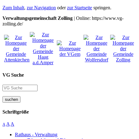
Zum Inhalt
,
zur Navigation
oder
zur Startseite
springen.
Verwaltungsgemeinschaft Zolling
| Online: https://www.vg-
zolling.de/
VG Suche
suchen
Schriftgröße
A
A
A
Rathaus - Verwaltung