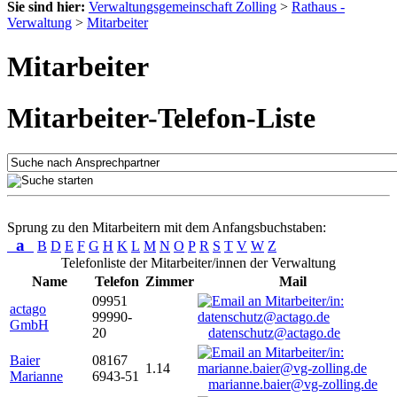
Sie sind hier:
Verwaltungsgemeinschaft Zolling
>
Rathaus -
Verwaltung
>
Mitarbeiter
Mitarbeiter
Mitarbeiter-Telefon-Liste
Sprung zu den Mitarbeitern mit dem Anfangsbuchstaben:
a
B
D
E
F
G
H
K
L
M
N
O
P
R
S
T
V
W
Z
Telefonliste der Mitarbeiter/innen der Verwaltung
Name
Telefon
Zimmer
Mail
09951
actago
99990-
GmbH
20
datenschutz@actago.de
Baier
08167
1.14
Marianne
6943-51
marianne.baier@vg-zolling.de