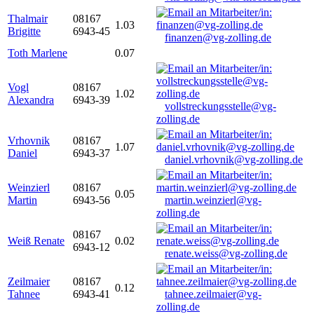
Thalmair
08167
1.03
Brigitte
6943-45
finanzen@vg-zolling.de
Toth Marlene
0.07
Vogl
08167
1.02
Alexandra
6943-39
vollstreckungsstelle@vg-
zolling.de
Vrhovnik
08167
1.07
Daniel
6943-37
daniel.vrhovnik@vg-zolling.de
Weinzierl
08167
0.05
Martin
6943-56
martin.weinzierl@vg-
zolling.de
08167
Weiß Renate
0.02
6943-12
renate.weiss@vg-zolling.de
Zeilmaier
08167
0.12
Tahnee
6943-41
tahnee.zeilmaier@vg-
zolling.de