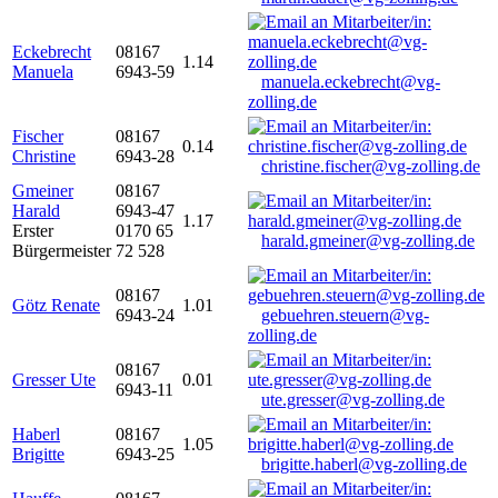
Eckebrecht
08167
1.14
Manuela
6943-59
manuela.eckebrecht@vg-
zolling.de
Fischer
08167
0.14
Christine
6943-28
christine.fischer@vg-zolling.de
Gmeiner
08167
Harald
6943-47
1.17
Erster
0170 65
harald.gmeiner@vg-zolling.de
Bürgermeister
72 528
08167
Götz Renate
1.01
6943-24
gebuehren.steuern@vg-
zolling.de
08167
Gresser Ute
0.01
6943-11
ute.gresser@vg-zolling.de
Haberl
08167
1.05
Brigitte
6943-25
brigitte.haberl@vg-zolling.de